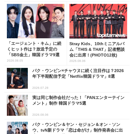
「エージェント・キム」に続
Stray Kids、10thミニアルバ
くヒット作は？放送予定の
ム「THIS & THAT」記者懇談
「SBS金土」韓国ドラマ9選
会に出席！(PHOTO12枚)
2026.08.05
2026.08.06
パク・ウンビン×チャウヌに続く注目作は？2026
年下半期配信予定「Netflix韓国ドラマ」8選
2026.07.28
実は同じ制作会社だった！「PANエンターテイン
メント」制作 韓国ドラマ5選
2026.08.06
パク・ウンビン＆ヤン・セジョン＆オン・ソン
ウ、tvN新ドラマ「恋は命がけ」制作発表会に出