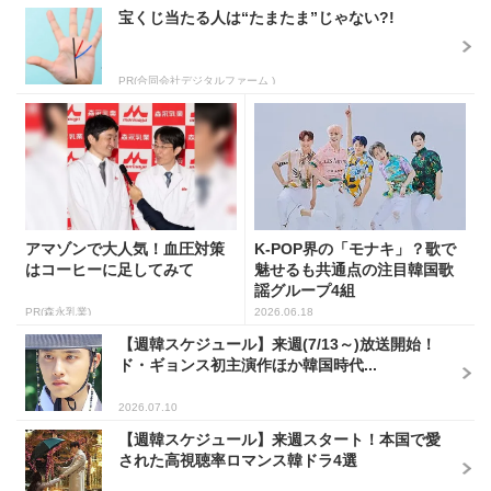
宝くじ当たる人は“たまたま”じゃない?!
PR(合同会社デジタルファーム )
アマゾンで大人気！血圧対策
K-POP界の「モナキ」？歌で
はコーヒーに足してみて
魅せるも共通点の注目韓国歌
謡グループ4組
PR(森永乳業)
2026.06.18
【週韓スケジュール】来週(7/13～)放送開始！
ド・ギョンス初主演作ほか韓国時代...
2026.07.10
【週韓スケジュール】来週スタート！本国で愛
された高視聴率ロマンス韓ドラ4選