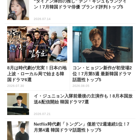
“ダイアン津田の推し” チン・ギジュもランクイ
ン！7月韓国ドラマ俳優 ブランド評判トップ5
2026.07.14
8月は時代劇が充実！日本の地
コン・ヒョジン新作が初登場2
上波・ローカル局で始まる韓
位！7月第5週 最新韓国ドラマ
国ドラマ6選
話題性トップ5
2026.07.30
2026.08.05
イ・ジュニョン入隊前最後の主演作も！8月本国放
送&配信開始 韓国ドラマ7選
2026.07.21
Netflix時代劇「トングン」僅差で2週連続1位！7
月第4週 韓国ドラマ話題性トップ5