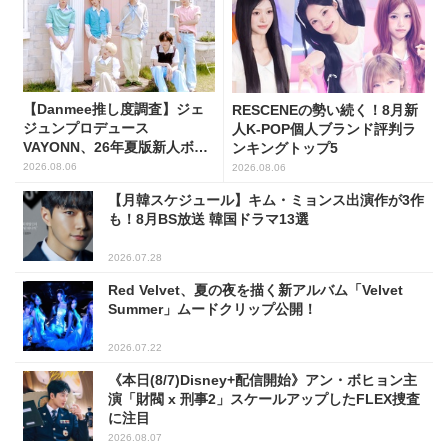
【Danmee推し度調査】ジェ
RESCENEの勢い続く！8月新
ジュンプロデュース
人K-POP個人ブランド評判ラ
VAYONN、26年夏版新人ボー
ンキングトップ5
イズグループ人気No.1に
2026.08.06
2026.08.06
【月韓スケジュール】キム・ミョンス出演作が3作
も！8月BS放送 韓国ドラマ13選
2026.07.28
Red Velvet、夏の夜を描く新アルバム「Velvet
Summer」ムードクリップ公開！
2026.07.22
《本日(8/7)Disney+配信開始》アン・ボヒョン主
演「財閥 x 刑事2」スケールアップしたFLEX捜査
に注目
2026.08.07