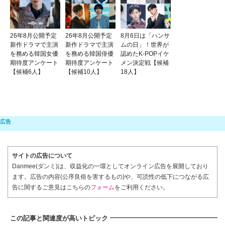
26年8月公開予定
26年8月公開予定
8月6日は「ハンサ
新作ドラマで主演
新作ドラマで主演
ムの日」！世界が
を務める韓国女優
を務める韓国俳優
認めたK-POPイケ
期待度アンケート
期待度アンケート
メン決定戦【候補
【候補6人】
【候補10人】
18人】
サイトの広告について
Danmee(ダンミ)は、収益化の一環としてオンライン広告を展開しており
ます。広告の内容(公序良俗を害するもの)や、可読性の低下につながる広
告に関するご意見はこちらの
フォーム
をご利用ください。
この記事と関連度が高いトピック