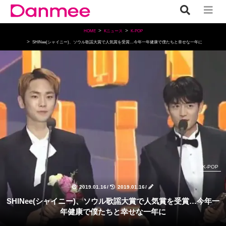
HOME
Kニュース
K-POP
SHINee(シャイニー)、ソウル歌謡大賞で人気賞を受賞…今年一年健康で僕たちと幸せな一年に
K-POP
2019.01.16
/
2019.01.16
/
SHINee(シャイニー)、ソウル歌謡大賞で人気賞を受賞…今年一
年健康で僕たちと幸せな一年に