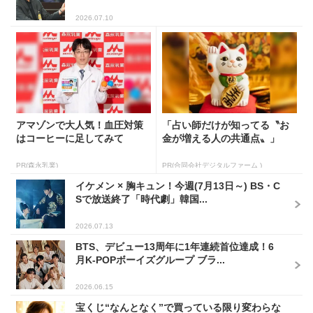
2026.07.10
アマゾンで大人気！血圧対策
「占い師だけが知ってる〝お
はコーヒーに足してみて
金が増える人の共通点〟」
PR(森永乳業)
PR(合同会社デジタルファーム )
イケメン × 胸キュン！今週(7月13日～) BS・C
Sで放送終了「時代劇」韓国...
2026.07.13
BTS、デビュー13周年に1年連続首位達成！6
月K-POPボーイズグループ ブラ...
2026.06.15
宝くじ“なんとなく”で買っている限り変わらな