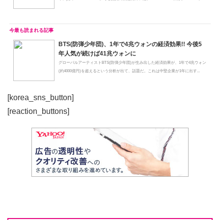
BTS(防弾少年団)、1年で4兆ウォンの経済効果!! 今後5
年人気が続けば41兆ウォンに
グローバルアーティストBTS(防弾少年団)が生み出した経済効果が、1年で4兆ウォン
(約4000億円)を超えるという分析が出て、話題だ。これは中堅企業が1年に出す...
[korea_sns_button]
[reaction_buttons]