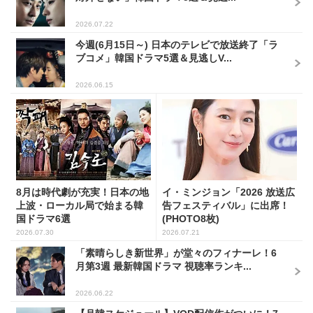
2026.07.22
今週(6月15日～) 日本のテレビで放送終了「ラ
ブコメ」韓国ドラマ5選＆見逃しV...
2026.06.15
8月は時代劇が充実！日本の地
イ・ミンジョン「2026 放送広
上波・ローカル局で始まる韓
告フェスティバル」に出席！
国ドラマ6選
(PHOTO8枚)
2026.07.30
2026.07.21
「素晴らしき新世界」が堂々のフィナーレ！6
月第3週 最新韓国ドラマ 視聴率ランキ...
2026.06.22