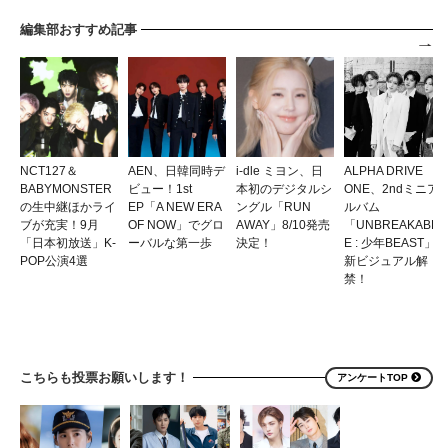
編集部おすすめ記事
NCT127＆
AEN、日韓同時デ
i-dle ミヨン、日
ALPHA DRIVE
BABYMONSTER
ビュー！1st
本初のデジタルシ
ONE、2ndミニア
の生中継ほかライ
EP「A NEW ERA
ングル「RUN
ルバム
ブが充実！9月
OF NOW」でグロ
AWAY」8/10発売
「UNBREAKABL
「日本初放送」K-
ーバルな第一歩
決定！
E : 少年BEAST」
POP公演4選
新ビジュアル解
禁！
こちらも投票お願いします！
アンケートTOP