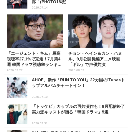
席！(PHOTO18枚)
2026.07.14
「エージェント・キム」最高
チョン・ヘイン＆カン・ハヌ
視聴率27.1%で完走！7月第4
ル、9月公開長編アニメ映画
週 韓国ドラマ視聴率ランキン
「ギル」で声優共演
グ
2026.07.27
2026.08.07
AHOF、新作「RUN TO YOU」22カ国のiTunesト
ップアルバムチャートイン！
2026.07.10
「トッケビ」カップルの再共演作も！8月配信終了
実力派キャストが贈る「韓国ドラマ」5選
2026.07.31