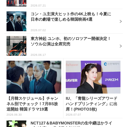
2026.07.21
コン・ユ主演大ヒット作の4K上映も！今夏に
日本の劇場で楽しめる韓国映画4選
2026.07.02
東方神起 ユンホ、初のソロツアー開催決定！
ソウル公演は全席完売
2026.06.17
【月韓スケジュール】チャン
IU、「青龍シリーズアワード
ネル別でチェック！7月BS放
ハンドプリンティング」に出
送開始 韓国ドラマ19選
席！(PHOTO3枚)
2026.06.30
2026.07.07
NCT127＆BABYMONSTERの生中継ほかライ