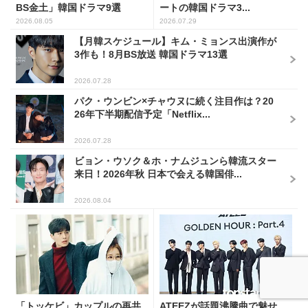
BS金土」韓国ドラマ9選
ートの韓国ドラマ3...
2026.08.05
2026.07.29
【月韓スケジュール】キム・ミョンス出演作が
3作も！8月BS放送 韓国ドラマ13選
2026.07.28
パク・ウンビン×チャウヌに続く注目作は？20
26年下半期配信予定「Netflix...
2026.07.28
ビョン・ウソク＆ホ・ナムジュンら韓流スター
来日！2026年秋 日本で会える韓国俳...
2026.08.04
「トッケビ」カップルの再共
ATEEZが話題沸騰曲で魅せ