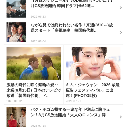
【月韓スケジュール】VOD配信作がついに！7
月CS放送開始 韓国ドラマ(全62選...
2026.06.23
ながら見では終われない名作！来週(8/10～)放
送スタート「高視聴率」韓国時代劇...
2026.08.04
激動の時代に咲く禁断の愛‥
キム・ジェウォン「2026 放送
来週(6月15日) 日本のテレビで
広告フェスティバル」に出
放送「韓国時代劇」ド...
席！(PHOTO5枚)
2026.06.12
2026.07.21
パク・ボゴム扮する一途な年下彼氏に胸キュ
ン！8月CS放送開始「大人のロマンス」韓...
2026.07.14