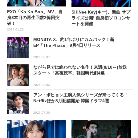
EXO「Ko Ko Bop」MV、自
SHINee Key(キー)、新曲 サプ
身3本目の再生回数2億回突
ライズ公開! 自身初ソロコンサ
破！
ートを開催
2019.01.26
MONSTA X、約1年ぶりにカムバック！新
EP「The Phase」9月4日リリース
2026.08.07
ながら見では終われない名作！来週(8/10～)放送
スタート「高視聴率」韓国時代劇4選
2026.08.04
アン・ボヒョン主演人気シリーズが帰ってくる！
Netflixほか8月配信開始 韓国ドラマ4選
2026.07.30