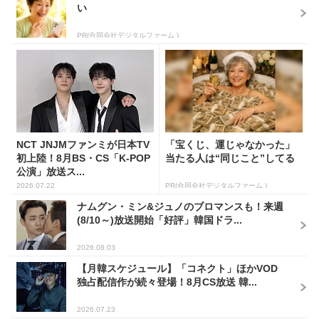
い
PR(合同会社デジタルファーム )
NCT JNJMファンミが日本TV
「宝くじ、運じゃなかった」
初上陸！8月BS・CS「K-POP
当たる人は“同じこと”してる
公演」放送ス...
2026.07.22
PR(合同会社デジタルファーム )
ナムグン・ミン&ジュノのブロマンスも！来週
(8/10～)放送開始「好評」韓国ドラ...
2026.08.03
【月韓スケジュール】「コネクト」ほかVOD
独占配信作が続々登場！8月CS放送 韓...
2026.07.23