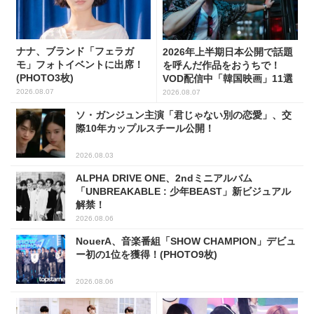
ナナ、ブランド「フェラガ
2026年上半期日本公開で話題
モ」フォトイベントに出席！
を呼んだ作品をおうちで！
(PHOTO3枚)
VOD配信中「韓国映画」11選
2026.08.07
2026.08.07
ソ・ガンジュン主演「君じゃない別の恋愛」、交
際10年カップルスチール公開！
2026.08.03
ALPHA DRIVE ONE、2ndミニアルバム
「UNBREAKABLE : 少年BEAST」新ビジュアル
解禁！
2026.08.06
NouerA、音楽番組「SHOW CHAMPION」デビュ
ー初の1位を獲得！(PHOTO9枚)
2026.08.06