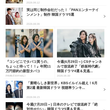
2026.06.12
実は同じ制作会社だった！「PANエンターテイ
ンメント」制作 韓国ドラマ5選
2026.08.06
『コンビニでタバコ買うの、
今週(6月29日～) CSチャンネ
ちょっと待って！！』年間11
ルで放送終了「鉄板時代劇」
万円節約の新型タバコ
韓国ドラマ4選＆見逃...
PR(株式会社HAL)
2026.06.30
「素晴らしき新世界」KBSイルイル超え！6月
第2週 最新韓国ドラマ 視聴率ランキ...
2026.06.15
今週(7月20日～) 日本のテレビで放送終了「絶
対外せない」韓国ドラマ5選＆見逃...