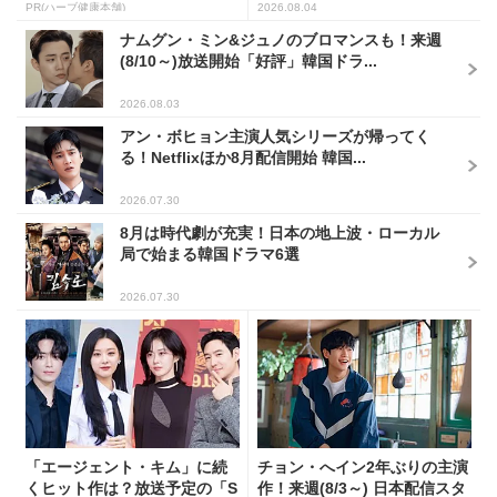
PR(ハーブ健康本舗)
2026.08.04
ナムグン・ミン&ジュノのブロマンスも！来週
(8/10～)放送開始「好評」韓国ドラ...
2026.08.03
アン・ボヒョン主演人気シリーズが帰ってく
る！Netflixほか8月配信開始 韓国...
2026.07.30
8月は時代劇が充実！日本の地上波・ローカル
局で始まる韓国ドラマ6選
2026.07.30
「エージェント・キム」に続
チョン・へイン2年ぶりの主演
くヒット作は？放送予定の「S
作！来週(8/3～) 日本配信スタ