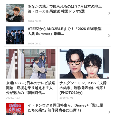
あなたの地元で観られるのは？7月日本の地上
波・ローカル局放送 韓国ドラマ5選
2026.06.30
ATEEZからAND2BLEまで！「2026 SBS歌謡
大典 Summer」豪華...
2026.06.12
来週(7/27～)日本のテレビ放送
ナムグン・ミン、KBS「夫婦
開始！逆境を乗り越える主人
の結末」制作発表会に出席！
公が魅力の「韓国時代...
(PHOTO10枚)
2026.07.23
2026.07.01
イ・ドンウク＆岡田将生ら、Disney+「殺し屋
たちの店2」制作発表会に出席！(...