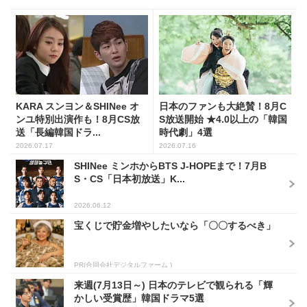
KARA スンヨン＆SHINee オ
日本のファンも大絶賛！8月C
ンユ特別出演作も！8月CS放
S放送開始 ★4.0以上の「韓国
送「長編韓国ドラ...
時代劇」4選
2026.07.17
2026.07.16
SHINee ミンホからBTS J-HOPEまで！7月B
S・CS「日本初放送」K...
2026.06.12
宝くじで貯金増やしたいなら「〇〇するべき」
PR(合同会社デジタルファーム )
来週(7月13日～) 日本のテレビで観られる「輝
かしい受賞歴」韓国ドラマ5選