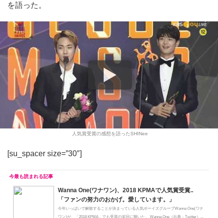
を語った。
人気賞受賞の感想を語ったSHINee
[su_spacer size=”30″]
Wanna One(ワナワン)、2018 KPMAで人気賞受賞..
「ファンの努力のおかげ。愛しています。」
今年いっぱいで解散することが決まっている人気ボーイズグループWanna One(ワナ
ワン)が、「2018 KPMA」でも受賞の栄冠に輝いた。 Wanna One（出典：Twitter）...