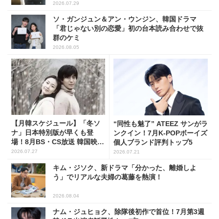
2026.07.29
ソ・ガンジュン＆アン・ウンジン、韓国ドラマ
「君じゃない別の恋愛」初の台本読み合わせで抜
群のケミ
2026.08.05
【月韓スケジュール】「冬ソ
“同性も魅了” ATEEZ サンがラ
ナ」日本特別版が早くも登
ンクイン！7月K-POPボーイズ
場！8月BS・CS放送 韓国映画
個人ブランド評判トップ5
(全109選)
2026.07.27
2026.07.21
キム・ジソク、新ドラマ「分かった、離婚しよ
う」でリアルな夫婦の葛藤を熱演！
2026.08.04
ナム・ジュヒョク、除隊後初作で首位！7月第3週