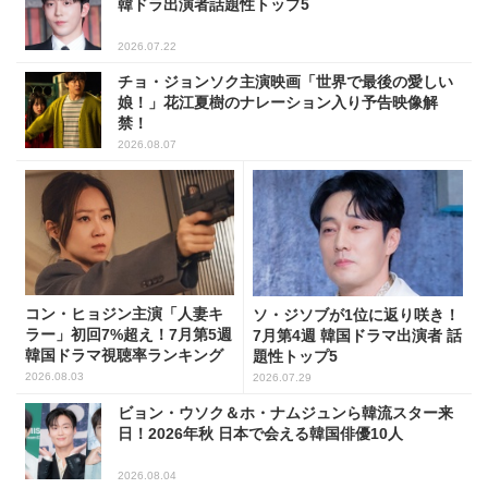
韓ドラ出演者話題性トップ5
2026.07.22
チョ・ジョンソク主演映画「世界で最後の愛しい
娘！」花江夏樹のナレーション入り予告映像解
禁！
2026.08.07
コン・ヒョジン主演「人妻キ
ソ・ジソブが1位に返り咲き！
ラー」初回7%超え！7月第5週
7月第4週 韓国ドラマ出演者 話
韓国ドラマ視聴率ランキング
題性トップ5
2026.08.03
2026.07.29
ビョン・ウソク＆ホ・ナムジュンら韓流スター来
日！2026年秋 日本で会える韓国俳優10人
2026.08.04