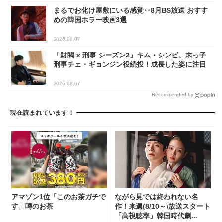
まるでお化け屋敷にいる感覚‥8月BS放送 おすす
めの韓国ホラー映画3選
2026.08.07
「財閥 x 刑事 シーズン2」キム・シンビ、末っ子
刑事チェ・ギョンジン役続投！成長した姿に注目
2026.08.07
Recommended by
現在読まれています！
アマゾン1位「このお茶ガチで
ながら見では終われない名
す」噂のお茶
作！来週(8/10～)放送スタート
「高視聴率」韓国時代劇...