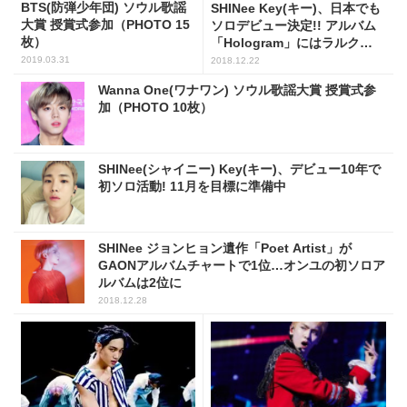
BTS(防弾少年団) ソウル歌謡
SHINee Key(キー)、日本でも
大賞 授賞式参加（PHOTO 15
ソロデビュー決定!! アルバム
枚）
「Hologram」にはラルク
TETSUが楽曲提供も
2019.03.31
2018.12.22
Wanna One(ワナワン) ソウル歌謡大賞 授賞式参
加（PHOTO 10枚）
SHINee(シャイニー) Key(キー)、デビュー10年で
初ソロ活動! 11月を目標に準備中
SHINee ジョンヒョン遺作「Poet Artist」が
GAONアルバムチャートで1位…オンユの初ソロア
ルバムは2位に
2018.12.28