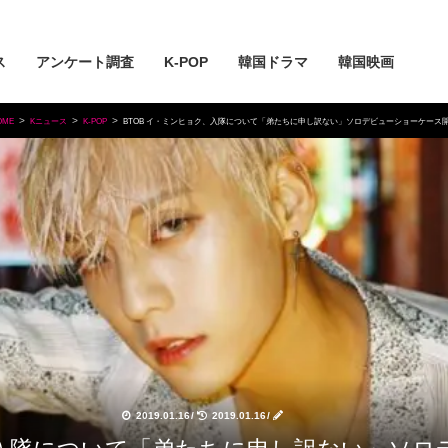
ス
アンケート調査
K-POP
韓国ドラマ
韓国映画
OME
Kニュース
K-POP
BTOB イ・ミンヒョク、入隊について「弟たちに申し訳ない」ソロデビューショーケース
2019.01.16
/
2019.01.16
/