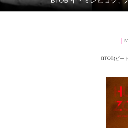
BTOB イ・ミンヒョ
B
BTOB(ビ