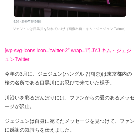
ジェジュンは目黒川を訪れていた!（画像出典：キム・ジェジュン Twitter）
[wp-svg-icons icon=”twitter-2″ wrap=”i”] JYJ キム・ジェジ
ュンTwitter
今年の3月に、ジェジュン(ハングル 김재중)は東京都内の
桜の名所である目黒川にお忍びで来ていた様子。
川沿いを彩るぼんぼりには、ファンからの愛のあるメッセ
ージが沢山。
ジェジュンは自身に宛てたメッセージを見つけて、ファン
に感謝の気持ちを伝えました。