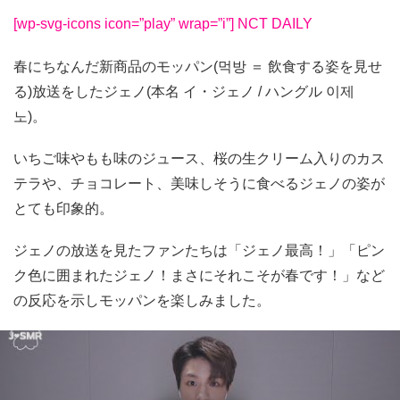
[wp-svg-icons icon=”play” wrap=”i”] NCT DAILY
春にちなんだ新商品のモッパン(먹방 ＝ 飲食する姿を見せ
る)放送をしたジェノ(本名 イ・ジェノ / ハングル 이제
노)。
いちご味やもも味のジュース、桜の生クリーム入りのカス
テラや、チョコレート、美味しそうに食べるジェノの姿が
とても印象的。
ジェノの放送を見たファンたちは「ジェノ最高！」「ピン
ク色に囲まれたジェノ！まさにそれこそが春です！」など
の反応を示しモッパンを楽しみました。