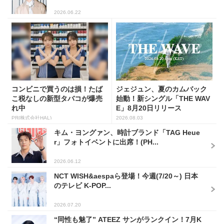
2026.06.22
コンビニで買うのは損！たば
ジェジュン、夏のカムバック
こ税なしの新型タバコが爆売
始動！新シングル「THE WAV
れ中
E」8月20日リリース
PR(株式会社HAL)
2026.08.03
キム・ヨングァン、時計ブランド「TAG Heue
r」フォトイベントに出席！(PH...
2026.06.12
NCT WISH&aespaら登場！今週(7/20～) 日本
のテレビ K-POP...
2026.07.20
“同性も魅了” ATEEZ サンがランクイン！7月K