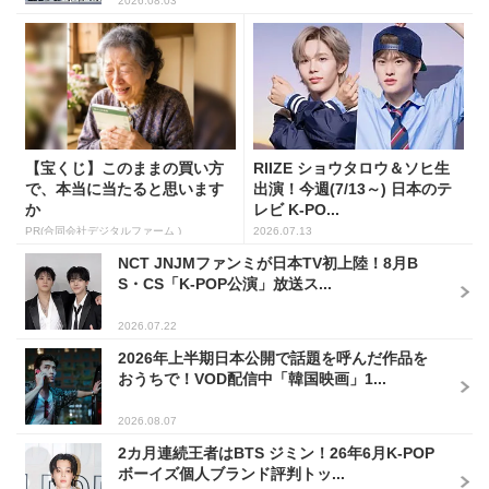
2026.08.03
【宝くじ】このままの買い方
RIIZE ショウタロウ＆ソヒ生
で、本当に当たると思います
出演！今週(7/13～) 日本のテ
か
レビ K-PO...
PR(合同会社デジタルファーム )
2026.07.13
NCT JNJMファンミが日本TV初上陸！8月B
S・CS「K-POP公演」放送ス...
2026.07.22
2026年上半期日本公開で話題を呼んだ作品を
おうちで！VOD配信中「韓国映画」1...
2026.08.07
2カ月連続王者はBTS ジミン！26年6月K-POP
ボーイズ個人ブランド評判トッ...