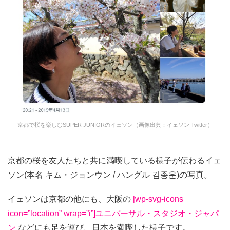
京都で桜を楽しむSUPER JUNIORのイェソン（画像出典：イェソン Twitter）
京都の桜を友人たちと共に満喫している様子が伝わるイェ
ソン(本名 キム・ジョンウン / ハングル 김종운)の写真。
イェソンは京都の他にも、大阪の
[wp-svg-icons
icon=”location” wrap=”i”]ユニバーサル・スタジオ・ジャパ
ン
などにも足を運び、日本を満喫した様子です。