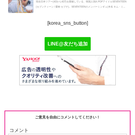
現在日本ツアー(4/2から4/27)を開催している、韓国人気K-POPアイドルSEVENTEEN
(セブンティーン / 愛称 セブチ)。SEVENTEENのメンバーミンギュ(本名 キム・ミ...
[korea_sns_button]
LINE@友だち追加
ご意見を自由にコメントしてください！