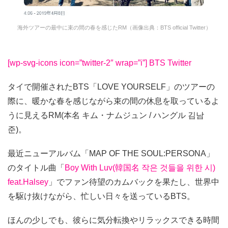
海外ツアーの最中に束の間の春を感じたRM（画像出典：BTS official Twitter）
[wp-svg-icons icon=”twitter-2″ wrap=”i”] BTS Twitter
タイで開催されたBTS「LOVE YOURSELF」のツアーの
際に、暖かな春を感じながら束の間の休息を取っているよ
うに見えるRM(本名 キム・ナムジュン / ハングル 김남
준)。
最近ニューアルバム「MAP OF THE SOUL:PERSONA」
のタイトル曲「
Boy With Luv(韓国名 작은 것들을 위한 시)
feat.Halsey
」でファン待望のカムバックを果たし、世界中
を駆け抜けながら、忙しい日々を送っているBTS。
ほんの少しでも、彼らに気分転換やリラックスできる時間