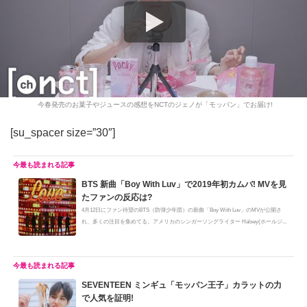
今春発売のお菓子やジュースの感想をNCTのジェノが「モッパン」でお届け!
[su_spacer size=”30″]
BTS 新曲「Boy With Luv」で2019年初カムバ! MVを見
たファンの反応は?
4月12日にファン待望のBTS（防弾少年団）の新曲「Boy With Luv」のMVが公開さ
れ、多くの注目を集めてる。アメリカのシンガーソングライター Halsey(ホールジ...
SEVENTEEN ミンギュ「モッパン王子」カラットの力
で人気を証明!