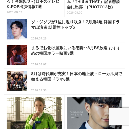
る！今週(8/3～)日本のテレビ
ム「THIS & THAT」記者懇談
K-POP出演情報7選
会に出席！(PHOTO12枚)
2026.08.03
2026.08.06
ソ・ジソブが1位に返り咲き！7月第4週 韓国ドラ
マ出演者 話題性トップ5
2026.07.29
まるでお化け屋敷にいる感覚‥8月BS放送 おすす
めの韓国ホラー映画3選
2026.08.07
8月は時代劇が充実！日本の地上波・ローカル局で
始まる韓国ドラマ6選
2026.07.30