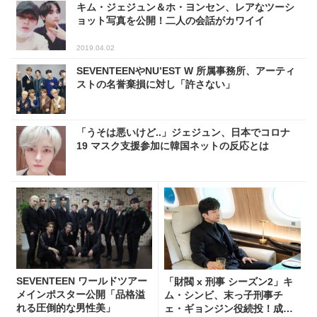
キム・ジェジュン＆ホ・ヨンセン、レアなツーシ
ョット写真を公開！二人の会話がカワイイ
2019.04.02
SEVENTEENやNU’EST W 所属事務所、アーティ
ストの名誉棄損に対し「許さない」
「うそは悪いけど..」ジェジュン、日本でコロナ
19 マスク支援参加に韓国ネットの反応とは
SEVENTEEN ワールドツアー
「財閥 x 刑事 シーズン2」キ
メインポスター公開「品格溢
ム・シンビ、末っ子刑事チ
れる圧倒的な男性美」
ェ・ギョンジン役続投！成長