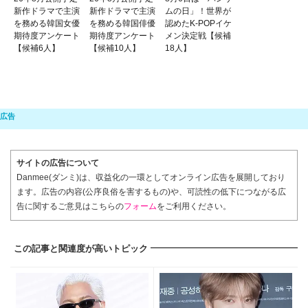
新作ドラマで主演
新作ドラマで主演
ムの日」！世界が
を務める韓国女優
を務める韓国俳優
認めたK-POPイケ
期待度アンケート
期待度アンケート
メン決定戦【候補
【候補6人】
【候補10人】
18人】
サイトの広告について
Danmee(ダンミ)は、収益化の一環としてオンライン広告を展開しており
ます。広告の内容(公序良俗を害するもの)や、可読性の低下につながる広
告に関するご意見はこちらの
フォーム
をご利用ください。
この記事と関連度が高いトピック