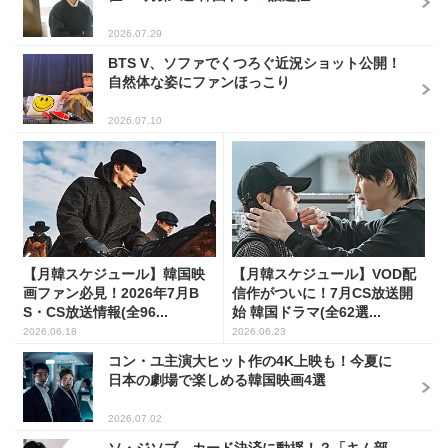
2026.07.29
BTS V、ソファでくつろぐ近況ショット公開！
自然体な姿にファンほっこり
2026.07.10
【月韓スケジュール】韓国映
【月韓スケジュール】VOD配
画ファン必見！2026年7月B
信作がついに！7月CS放送開
S・CS放送情報(全96...
始 韓国ドラマ(全62選...
2026.06.18
2026.06.23
コン・ユ主演大ヒット作の4K上映も！今夏に
日本の劇場で楽しめる韓国映画4選
2026.07.02