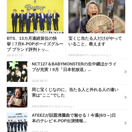
BTS、13カ月連続首位の快
宝くじ当たる人だけがやって
挙！7月K-POPボーイズグルー
いること、教えます
プ ブランド評判トッ...
2026.07.13
PR(合同会社デジタルファーム )
NCT127＆BABYMONSTERの生中継ほかライ
ブが充実！9月「日本初放送」...
2026.08.07
同じ宝くじなのに、当たる人と外れる人の違い
実は“ここ”でした
PR(合同会社デジタルファーム )
ATEEZが話題沸騰曲で魅せる！今週(8/3～)日
本のテレビ K-POP出演情報...