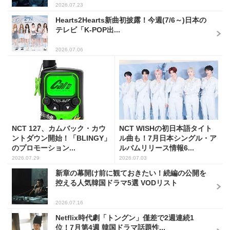
2026.07.23
Hearts2Hearts新曲初披露！今週(7/6～)日本の
テレビ「K-POP出...
2026.07.06
NCT 127、カムバック・カウ
NCT WISHの初日本語タイト
ントダウン開始！「BLINGY」
ル曲も！7月日本シングル・ア
のプロモーション...
ルバムリリース情報6...
2026.07.29
2026.07.03
新章の幕開け前に観ておきたい！続編の公開を
控える人気韓国ドラマ5選 VODリスト
2026.07.16
Netflix時代劇「トングン」僅差で2週連続1
位！7月第4週 韓国ドラマ話題性...