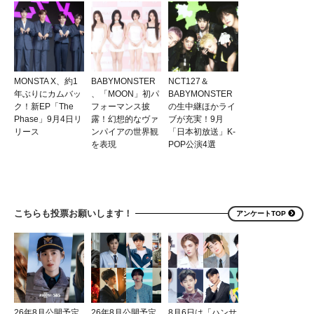
MONSTA X、約1
BABYMONSTER
NCT127＆
年ぶりにカムバッ
、「MOON」初パ
BABYMONSTER
ク！新EP「The
フォーマンス披
の生中継ほかライ
Phase」9月4日リ
露！幻想的なヴァ
ブが充実！9月
リース
ンパイアの世界観
「日本初放送」K-
を表現
POP公演4選
こちらも投票お願いします！
アンケートTOP
26年8月公開予定
26年8月公開予定
8月6日は「ハンサ