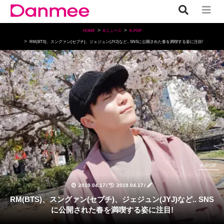
HOME
Kニュース
K-POP
RM(BTS)、スングァン(セブチ)、ジェジュン(JYJ)など.. SNSに公開された春を満喫する姿に注目!
K-POP
2019.04.17
/
2019.04.17
/
RM(BTS)、スングァン(セブチ)、ジェジュン(JYJ)など.. SNS
に公開された春を満喫する姿に注目!