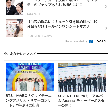
ソ・ジソブ、カード決済に動揺！？「キム部
長」のギャップあふれる場面に注目
2026.06.11
【毛穴の悩みに！キュッと引き締め肌へ】10
分貼るだけオールインワンシートマスク
PR(SEVEN BEAUTY)
Recommended by
今、あなたにオススメ
BTS、米ABC『グッドモーニ
SEVENTEEN 9thミニアルバ
ングアメリカ・サマーコンサ
ム’Attacca’ティーザーポスタ
ート』2年ぶりに出演！
ー公開！