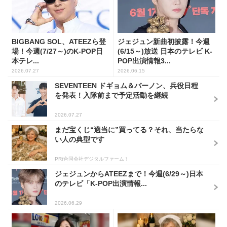
BIGBANG SOL、ATEEZら登
ジェジュン新曲初披露！今週
場！今週(7/27～)のK-POP日
(6/15～)放送 日本のテレビ K-
本テレ...
POP出演情報3...
2026.07.27
2026.06.15
SEVENTEEN ドギョム＆バーノン、兵役日程
を発表！入隊前まで予定活動を継続
2026.07.27
まだ宝くじ“適当に”買ってる？それ、当たらな
い人の典型です
PR(合同会社デジタルファーム )
ジェジュンからATEEZまで！今週(6/29～)日本
のテレビ「K-POP出演情報...
2026.06.29