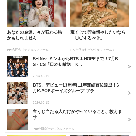
あなたの金運、今が変わる時
宝くじで貯金増やしたいなら
かもしれません
「〇〇するべき」
PR(合同会社デジタルファーム )
PR(合同会社デジタルファーム )
SHINee ミンホからBTS J-HOPEまで！7月B
S・CS「日本初放送」K...
2026.06.12
BTS、デビュー13周年に1年連続首位達成！6
月K-POPボーイズグループ ブラ...
2026.06.15
宝くじ当たる人だけがやっていること、教えま
す
PR(合同会社デジタルファーム )