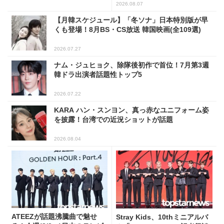
した姿に注目
2026.08.07
【月韓スケジュール】「冬ソナ」日本特別版が早
くも登場！8月BS・CS放送 韓国映画(全109選)
2026.07.27
ナム・ジュヒョク、除隊後初作で首位！7月第3週
韓ドラ出演者話題性トップ5
2026.07.22
KARA ハン・スンヨン、真っ赤なユニフォーム姿
を披露！台湾での近況ショットが話題
2026.08.04
ATEEZが話題沸騰曲で魅せ
Stray Kids、10thミニアルバ