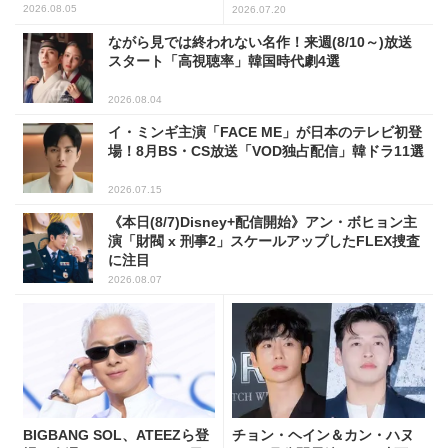
ンキング
2026.08.05
2026.07.20
ながら見では終われない名作！来週(8/10～)放送
スタート「高視聴率」韓国時代劇4選
2026.08.04
イ・ミンギ主演「FACE ME」が日本のテレビ初登
場！8月BS・CS放送「VOD独占配信」韓ドラ11選
2026.07.15
《本日(8/7)Disney+配信開始》アン・ボヒョン主
演「財閥 x 刑事2」スケールアップしたFLEX捜査
に注目
2026.08.07
BIGBANG SOL、ATEEZら登
チョン・ヘイン＆カン・ハヌ