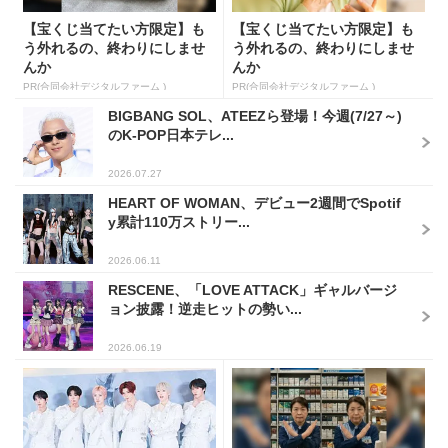
【宝くじ当てたい方限定】も
【宝くじ当てたい方限定】も
う外れるの、終わりにしませ
う外れるの、終わりにしませ
んか
んか
PR(合同会社デジタルファーム )
PR(合同会社デジタルファーム )
BIGBANG SOL、ATEEZら登場！今週(7/27～)
のK-POP日本テレ...
2026.07.27
HEART OF WOMAN、デビュー2週間でSpotif
y累計110万ストリー...
2026.06.11
RESCENE、「LOVE ATTACK」ギャルバージ
ョン披露！逆走ヒットの勢い...
2026.06.19