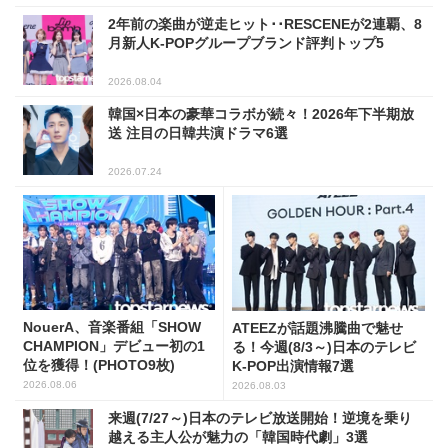
2年前の楽曲が逆走ヒット･･RESCENEが2連覇、8
月新人K-POPグループブランド評判トップ5
2026.08.04
韓国×日本の豪華コラボが続々！2026年下半期放
送 注目の日韓共演ドラマ6選
2026.07.24
NouerA、音楽番組「SHOW
ATEEZが話題沸騰曲で魅せ
CHAMPION」デビュー初の1
る！今週(8/3～)日本のテレビ
位を獲得！(PHOTO9枚)
K-POP出演情報7選
2026.08.06
2026.08.03
来週(7/27～)日本のテレビ放送開始！逆境を乗り
越える主人公が魅力の「韓国時代劇」3選