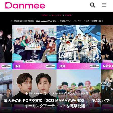
HOME
Kニュース
K-POP
最大級のK-POP授賞式「2023 MAMA AWARDS」、第1次パフォーミングアーティストを電撃公開！
K-POP
2023.10.24
/
2023.10.24
/
ダンミ ニュース部
最大級のK-POP授賞式「2023 MAMA AWARDS」、第1次パフ
ォーミングアーティストを電撃公開！