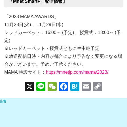
「Mnet Smart+」配信情報】
「2023 MAMA AWARDS」
11月28日(火)、 11月29日(水)
レッドカーペット：16:00～ (予定)、 授賞式：18:00～ (予
定)
※レッドカーペット・授賞式ともに生中継予定
※放送配信日時・内容が都合により予告なく変更になる場
合がございます。予めご了承ください。
MAMA 特設サイト：
https://mnetjp.com/mama/2023/
X
Li
W
F
H
E
C
n
e
a
at
m
o
e
C
c
e
ail
p
h
e
n
y
at
b
a
Li