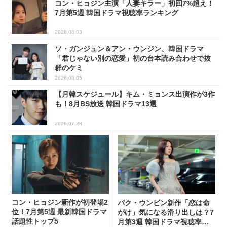
コン・ヒョジン主演「人妻キラー」初回7%超え！
7月第5週 韓国ドラマ視聴率ランキング
2026.08.03
ソ・ガンジュン＆アン・ウンジン、韓国ドラマ
「君じゃない別の恋愛」初の台本読み合わせで抜
群のケミ
2026.08.05
【月韓スケジュール】キム・ミョンス出演作が3作
も！8月BS放送 韓国ドラマ13選
2026.07.28
コン・ヒョジン新作が初登場2
パク・ウンビン新作「恋は命
位！7月第5週 最新韓国ドラマ
がけ」気になる滑り出しは？7
話題性トップ5
月第3週 韓国ドラマ視聴率ラ