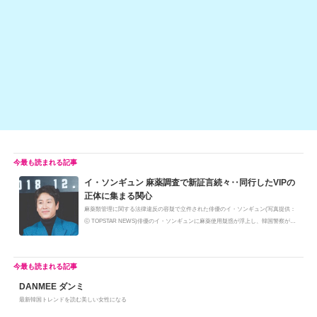
o
n
o
k
k
イ・ソンギュン 麻薬調査で新証言続々‥同行したVIPの
正体に集まる関心
麻薬類管理に関する法律違反の容疑で立件された俳優のイ・ソンギュン(写真提供：
ⓒ TOPSTAR NEWS)俳優のイ・ソンギュンに麻薬使用疑惑が浮上し、韓国警察が
調...
DANMEE ダンミ
最新韓国トレンドを読む美しい女性になる