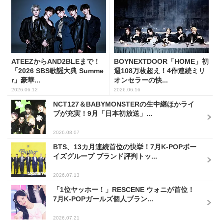
ATEEZからAND2BLEまで！
BOYNEXTDOOR「HOME」初
「2026 SBS歌謡大典 Summe
週108万枚超え！4作連続ミリ
r」豪華...
オンセラーの快...
2026.06.12
2026.06.16
NCT127＆BABYMONSTERの生中継ほかライ
ブが充実！9月「日本初放送」...
2026.08.07
BTS、13カ月連続首位の快挙！7月K-POPボー
イズグループ ブランド評判トッ...
2026.07.13
「1位ヤッホー！」RESCENE ウォニが首位！
7月K-POPガールズ個人ブラン...
2026.07.21