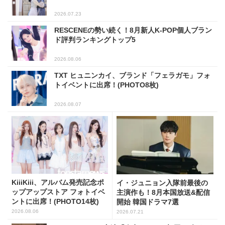
2026.07.23
RESCENEの勢い続く！8月新人K-POP個人ブラン
ド評判ランキングトップ5
2026.08.06
TXT ヒュニンカイ、ブランド「フェラガモ」フォ
トイベントに出席！(PHOTO8枚)
2026.08.07
KiiiKiii、アルバム発売記念ポ
イ・ジュニョン入隊前最後の
ップアップストア フォトイベ
主演作も！8月本国放送&配信
ントに出席！(PHOTO14枚)
開始 韓国ドラマ7選
2026.08.06
2026.07.21