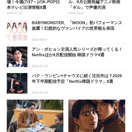
場！今週(7/27～)のK-POP日
ル、9月公開長編アニメ映画
本テレビ出演情報8選
「ギル」で声優共演
2026.07.27
2026.08.07
BABYMONSTER、「MOON」初パフォーマンス
披露！幻想的なヴァンパイアの世界観を表現
2026.08.07
アン・ボヒョン主演人気シリーズが帰ってくる！
Netflixほか8月配信開始 韓国ドラマ4選
2026.07.30
パク・ウンビン×チャウヌに続く注目作は？2026
年下半期配信予定「Netflix韓国ドラマ」8選
2026.07.28