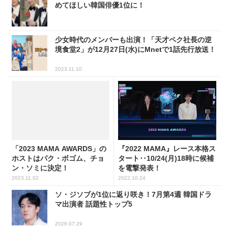
めてほしい韓国俳優1位に！
少女時代のメンバーも出演！「天才ペク社長の逆
境食堂2」が12月27日(水)にMnetで1話先行放送！
2023.11.10
「2023 MAMA AWARDS」の
『2022 MAMA』レース本格ス
ホストはパク・ボゴム、チョ
タート‥10/24(月)18時に候補
ン・ソミに決定！
を電撃発表！
2023.11.02
2022.10.24
ソ・ジソブが1位に返り咲き！7月第4週 韓国ドラ
マ出演者 話題性トップ5
2026.07.29