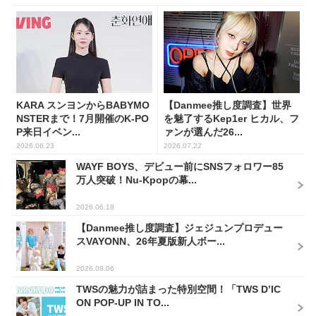
KARA スンヨンからBABYMO
【Danmee推し度調査】世界
NSTERまで！7月開催のK-PO
を魅了するKep1er ヒカル、フ
P来日イベン...
ァンが選んだ26...
2026.06.23
2026.07.22
WAYF BOYS、デビュー前にSNSフォロワー85
万人突破！Nu-Kpopの幕...
2026.06.18
【Danmee推し度調査】ジェジュンプロデュー
スVAYONN、26年夏版新人ボー...
2026.08.06
TWSの魅力が詰まった特別空間！「TWS D’IC
ON POP-UP IN TO...