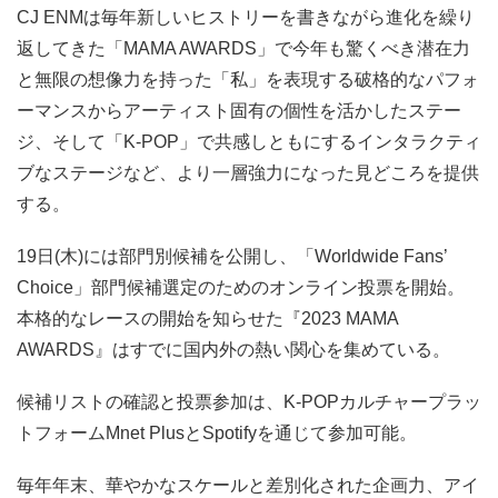
CJ ENMは毎年新しいヒストリーを書きながら進化を繰り
返してきた「MAMA AWARDS」で今年も驚くべき潜在力
と無限の想像力を持った「私」を表現する破格的なパフォ
ーマンスからアーティスト固有の個性を活かしたステー
ジ、そして「K-POP」で共感しともにするインタラクティ
ブなステージなど、より一層強力になった見どころを提供
する。
19日(木)には部門別候補を公開し、「Worldwide Fans’
Choice」部門候補選定のためのオンライン投票を開始。
本格的なレースの開始を知らせた『2023 MAMA
AWARDS』はすでに国内外の熱い関心を集めている。
候補リストの確認と投票参加は、K-POPカルチャープラッ
トフォームMnet PlusとSpotifyを通じて参加可能。
毎年年末、華やかなスケールと差別化された企画力、アイ