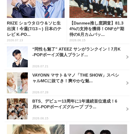
RIIZE ショウタロウ＆ソヒ生
【Danmee推し度調査】81.3
出演！今週(7/13～) 日本のテ
4%の支持を獲得！ONFが“期
レビ K-PO...
待の6月カムバッ...
2026.07.13
2026.06.15
“同性も魅了” ATEEZ サンがランクイン！7月K
-POPボーイズ個人ブランド...
2026.07.21
VAYONN マサト＆マノ「THE SHOW」スペシ
ャルMCに抜てき！爽やかな魅...
2026.07.28
BTS、デビュー13周年に1年連続首位達成！6
月K-POPボーイズグループ ブラ...
2026.06.15