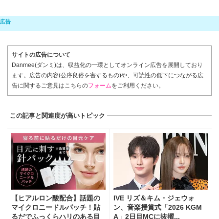
サイトの広告について
Danmee(ダンミ)は、収益化の一環としてオンライン広告を展開しており
ます。広告の内容(公序良俗を害するもの)や、可読性の低下につながる広
告に関するご意見はこちらの
フォーム
をご利用ください。
この記事と関連度が高いトピック
【ヒアルロン酸配合】話題の
IVE リズ＆キム・ジェウォ
マイクロニードルパッチ！貼
ン、音楽授賞式「2026 KGM
るだでふっくらハリのある目
A」2日目MCに抜擢...