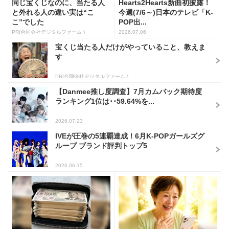
同じ宝くじなのに、当たる人
Hearts2Hearts新曲初披露！
と外れる人の違い実は“こ
今週(7/6～)日本のテレビ「K-
こ”でした
POP出...
PR(合同会社デジタルファーム )
2026.07.06
宝くじ当たる人だけがやっていること、教えま
す
PR(合同会社デジタルファーム )
【Danmee推し度調査】7月カムバック期待度
ランキング1位は･･59.64%を...
2026.07.23
IVEが圧巻の5連覇達成！6月K-POPガールズグ
ループ ブランド評判トップ5
2026.06.15