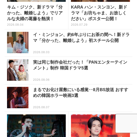
キム・ジソク、新ドラマ「分
KARA ハン・スンヨン、新ド
かった、離婚しよう」でリア
ラマ「お坊ちゃま、お放しく
ルな夫婦の葛藤を熱演！
ださい」ポスター公開！
2026.08.04
2026.07.29
イ・ミンジョン、約6年ぶりにお茶の間へ！新ドラ
マ「分かった、離婚しよう」初スチール公開
2026.08.03
実は同じ制作会社だった！「PANエンターテイン
メント」制作 韓国ドラマ5選
2026.08.06
まるでお化け屋敷にいる感覚‥8月BS放送 おすす
めの韓国ホラー映画3選
2026.08.07