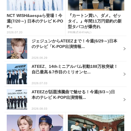
NCT WISH&aespaら登場！今
『カートン買い、ダメ。ゼッ
週(7/20～) 日本のテレビ K-PO
タイ。』年間11万円節約の新
P...
型タバコが爆売れ
2026.07.20
PR(株式会社HAL)
ジェジュンからATEEZまで！今週(6/29～)日本
のテレビ「K-POP出演情報...
2026.06.29
ATEEZ、14thミニアルバム初動188万枚突破！
自己最高＆7作目のミリオンセ...
2026.07.03
ATEEZが話題沸騰曲で魅せる！今週(8/3～)日
本のテレビ K-POP出演情報...
2026.08.03