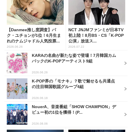
【Danmee推し度調査】パ
NCT JNJMファンミが日本TV
ク・ユチョンが1位！6月生ま
初上陸！8月BS・CS「K-POP
れのナムジャドル人気投票...
公演」放送ス...
2026.06.26
2026.07.22
KARAの名曲が新たな姿で登場！7月韓国カム
バックのK-POPアーティスト9組
2026.06.26
K-POP界の「モナキ」？歌で魅せるも共通点
の注目韓国歌謡グループ4組
2026.06.18
NouerA、音楽番組「SHOW CHAMPION」デ
ビュー初の1位を獲得！(P...
2026.08.06