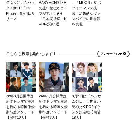
年ぶりにカムバッ
BABYMONSTER
、「MOON」初パ
ク！新EP「The
の生中継ほかライ
フォーマンス披
Phase」9月4日リ
ブが充実！9月
露！幻想的なヴァ
リース
「日本初放送」K-
ンパイアの世界観
POP公演4選
を表現
こちらも投票お願いします！
アンケートTOP
26年8月公開予定
26年8月公開予定
8月6日は「ハンサ
新作ドラマで主演
新作ドラマで主演
ムの日」！世界が
を務める韓国俳優
を務める韓国女優
認めたK-POPイケ
期待度アンケート
期待度アンケート
メン決定戦【候補
【候補10人】
【候補6人】
18人】