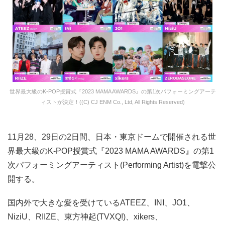
世界最大級のK-POP授賞式『2023 MAMA AWARDS』の第1次パフォーミングアーテ
ィストが決定！((C) CJ ENM Co., Ltd, All Rights Reserved)
11月28、29日の2日間、日本・東京ドームで開催される世
界最大級のK-POP授賞式『2023 MAMA AWARDS』の第1
次パフォーミングアーティスト(Performing Artist)を電撃公
開する。
国内外で大きな愛を受けているATEEZ、INI、JO1、
NiziU、RIIZE、東方神起(TVXQ!)、xikers、