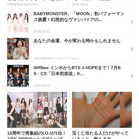
元...
PR(SEVEN BEAUTY)
2026.06.11
BABYMONSTER、「MOON」初パフォーマン
ス披露！幻想的なヴァンパイアの...
2026.08.07
あなたの金運、今が変わる時かもしれません
PR(合同会社デジタルファーム )
SHINee ミンホからBTS J-HOPEまで！7月B
S・CS「日本初放送」K...
2026.06.12
10周年で再集結のI.O.Iが1位！
宝くじ当たる人だけがやって