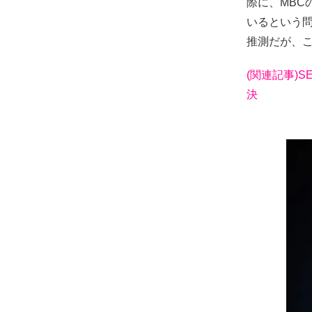
際に、MBC
いるという
推測だが、
(関連記事)S
決