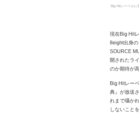
Big Hitレーベ
現在Big H
8eight出
SOURCE 
開されたライ
のか期待が
Big Hi
典』が放送
れまで囁かれ
しないこと