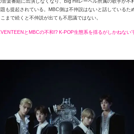
の音楽番組に出演しなくなり、Big Hitレーベル所属の歌手が
問題も提起されている。MBC側は不仲説はないと話しているた
ここまで続くと不仲説が出ても不思議ではない。
EVENTEENとMBCの不和!? K-POP生態系を揺るがしかねない’強