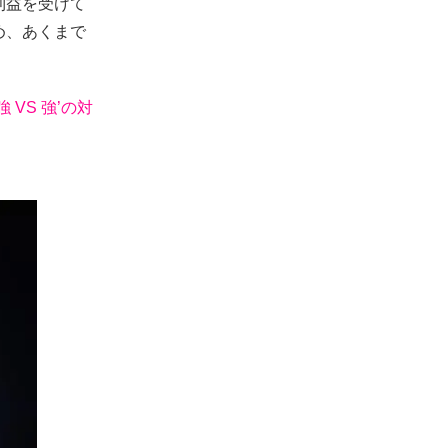
不利益を受けて
め、あくまで
 VS 強’の対