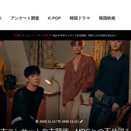
ス
アンケート調査
K-POP
韓国ドラマ
韓国映画
HOME
Kニュース
K-POP
Big Hit 年末コンサート自主開催‥MBCとの不仲説を匂わせ？
2020.11.11
/
2020.11.11
/