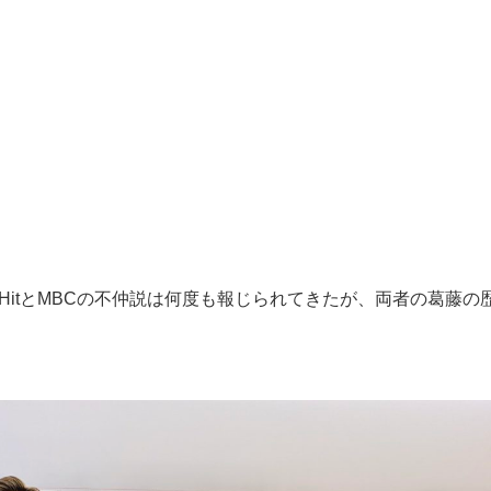
g HitとMBCの不仲説は何度も報じられてきたが、両者の葛藤