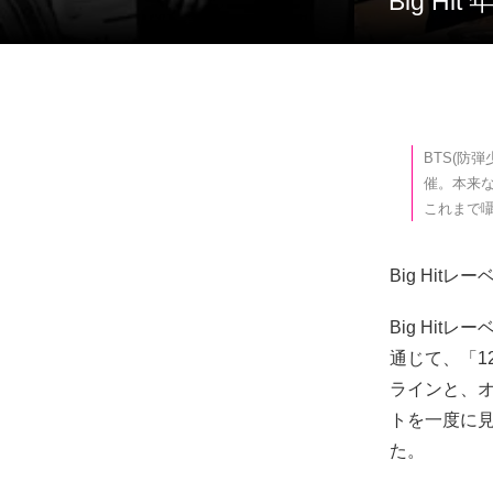
Big 
BTS(防弾
催。本来
これまで囁
Big Hi
Big Hit
通じて、「12
ラインと、オ
トを一度に
た。