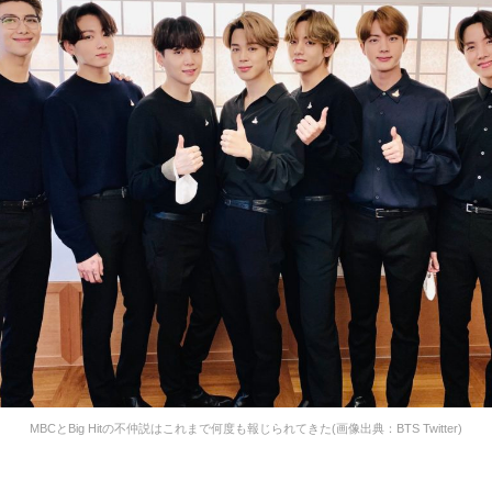
MBCとBig Hitの不仲説はこれまで何度も報じられてきた(画像出典：BTS Twitter)