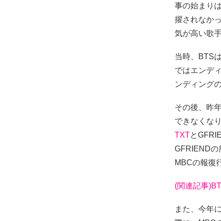
事の始まりは
擢されなか
気が高い歌
当時、BTS
ではエンディ
ンディング
その後、昨年
できなくな
TXT
とGFR
GFRIEND
MBCの報復
(関連記事)B
また、今年に入