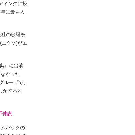
ンディングに抜
の年に最も人
会社の歌謡祭
(エクソ)がエ
祭典』に出演
いなかった
弟グループで、
もしかすると
の不仲説
カムバックの