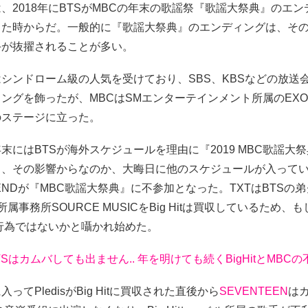
、2018年にBTSがMBCの年末の歌謡祭『歌謡大祭典』のエ
った時からだ。一般的に『歌謡大祭典』のエンディングは、そ
手が抜擢されることが多い。
はシンドローム級の人気を受けており、SBS、KBSなどの放送
ングを飾ったが、MBCはSMエンターテインメント所属のEXO
のステージに立った。
末にはBTSが海外スケジュールを理由に『2019 MBC歌謡大
り、その影響からなのか、大晦日に他のスケジュールが入って
IENDが『MBC歌謡大祭典』に不参加となった。TXTはBTSの
の所属事務所SOURCE MUSICをBig Hitは買収しているため、
行為ではないかと囁かれ始めた。
TSはカムバしても出ません.. 年を明けても続くBigHitとMBC
ってPledisがBig Hitに買収された直後から
SEVENTEEN
は