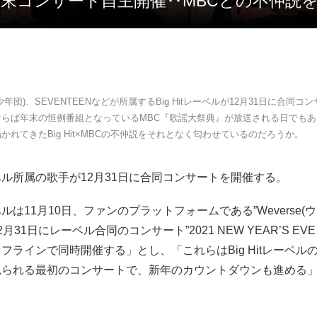
Hit 年末コンサート自主開催‥MBCとの不仲
少年団)、SEVENTEENなどが所属するBig Hitレーベルが12月31日に合同コ
ならば年末の恒例番組となっているMBC『歌謡大祭典』が放送される日でも
かれてきたBig Hit×MBCの不仲説をそれとなく匂わせているのだろうか。
tレーベル所属の歌手が12月31日に合同コンサートを開催する。
レーベルは11月10日、ファンのプラットフォームである”Weverse(
月31日にレーベル合同のコンサート”2021 NEW YEAR’S EVE 
フラインで同時開催する」とし、「これらはBig Hitレーベル
見られる最初のコンサートで、新年のカウントダウンも進める