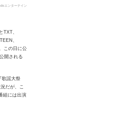
edisエンターテイン
とTXT、
TEEN、
いる。この日に公
が公開される
『歌謡大祭
状況だが、こ
の番組には出演