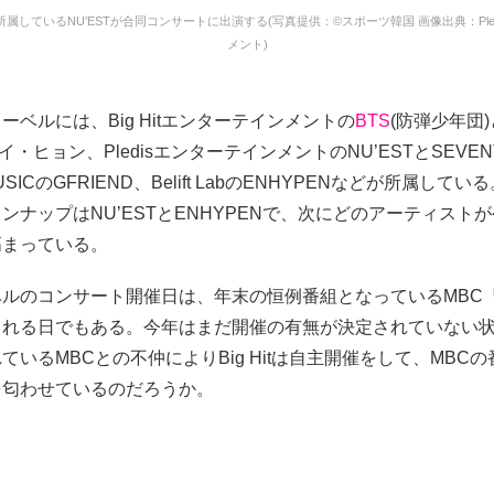
ルに所属しているNU’ESTが合同コンサートに出演する(写真提供：©スポーツ韓国 画像出典：Pl
メント)
itレーベルには、Big Hitエンターテインメントの
BTS
(防弾少年団)
身のイ・ヒョン、PledisエンターテインメントのNU’ESTとSEVEN
MUSICのGFRIEND、Belift LabのENHYPENなどが所属して
ンナップはNU’ESTとENHYPENで、次にどのアーティスト
高まっている。
tレーベルのコンサート開催日は、年末の恒例番組となっているMBC
される日でもある。今年はまだ開催の有無が決定されていない
ているMBCとの不仲によりBig Hitは自主開催をして、MBC
を匂わせているのだろうか。