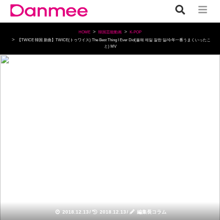
HOME
韓国芸能動画
K-POP
【TWICE 韓国 新曲】TWICE(トゥワイス) The Best Thing I Ever Did(올해 제일 잘한 일/今年一番うまくいったこ
と) MV
K-POP
2018.12.13
/
2018.12.13
/
編集長コラム