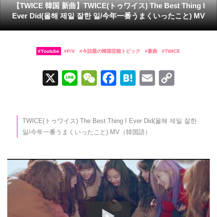
【TWICE 韓国 新曲】TWICE(トゥワイス) The Best Thing I
Ever Did(올해 제일 잘한 일/今年一番うまくいったこと) MV
Youtube
P/V
今話題の韓国芸能トピック
新曲
TWICE
X
Li
W
F
H
E
C
n
e
a
at
m
o
e
C
c
e
ail
p
h
e
n
y
TWICE(トゥワイス) The Best Thing I Ever Did(올해 제일 잘한
일/今年一番うまくいったこと) MV（韓国語）
at
b
a
Li
o
n
o
k
k