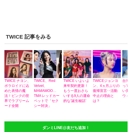
TWICE 記事をみる
TWICE ナヨン、
TWICE、Red
TWICE いよいよ
TWICEジョンヨ
台湾
ポラロイドに込
Velvet、
来年契約更新！
ン、4ヵ月ぶりの
ってい
めた表情の魔
MAMAMOO…
もう一度おさら
復帰宣言‥活動
い美貌’
法！ピンクの世
TMA レッドカー
いする9人の運命
中止の理由と
ウィ
界でラブリーム
ペットで「セク
的な’誕生秘話’
は？
ード全開
シー対決」
ダンミLINE@友だち追加！