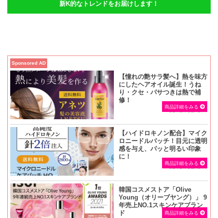
新K的なトレンドをお届けします！
Sponsored AD
【憧れの艶サラ髪へ】熱を味方
にしたヘアオイル誕生！うね
り・クセ・パサつきは熱で補
修！
商品詳細をみる
SEVEN BEAUTY
【ハイドロキノン配合】マイク
ロニードルパッチ！目元に透明
感を与え、パッと明るい印象
に！
商品詳細をみる
SEVEN BEAUTY
韓国コスメストア「Olive
Young（オリーブヤング）」 9
年売上NO.1スキンケアブラン
ド
商品詳細をみる