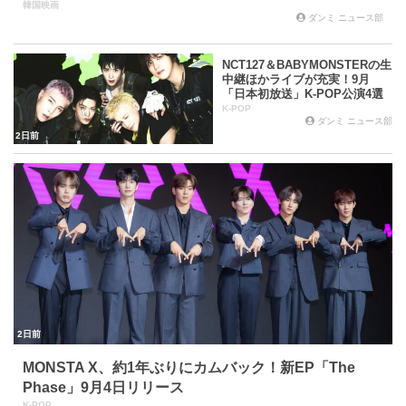
韓国映画
ダンミ ニュース部
NCT127＆BABYMONSTERの生
中継ほかライブが充実！9月
「日本初放送」K-POP公演4選
K-POP
ダンミ ニュース部
2日前
2日前
MONSTA X、約1年ぶりにカムバック！新EP「The
Phase」9月4日リリース
K-POP