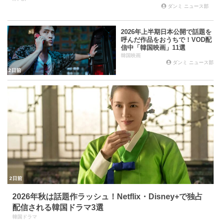
ダンミ ニュース部
2026年上半期日本公開で話題を
呼んだ作品をおうちで！VOD配
信中「韓国映画」11選
韓国映画
ダンミ ニュース部
2日前
2日前
2026年秋は話題作ラッシュ！Netflix・Disney+で独占
配信される韓国ドラマ3選
韓国ドラマ