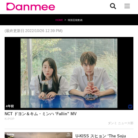
HOME
韓国芸能動画
(最終更新日:2022/10/26 12:39 PM)
4年前
NCT ドヨン＆キム・ミンハ ‘Fallin” MV
K-POP
ダンミ ニュース部
U-KISS スヒョン ‘The Soju