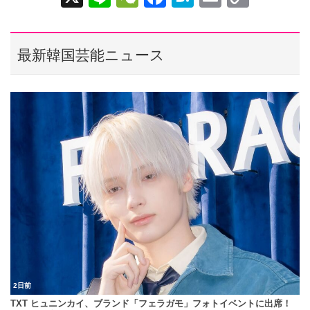
n
e
a
at
m
o
e
C
c
e
ail
p
最新韓国芸能ニュース
h
e
n
y
at
b
a
Li
o
n
o
k
k
2日前
TXT ヒュニンカイ、ブランド「フェラガモ」フォトイベントに出席！