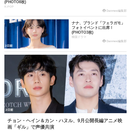
(PHOTO8枚)
K-POP
Danmee編集部
ナナ、ブランド「フェラガモ」
フォトイベントに出席！
(PHOTO3枚)
韓国ドラマ
Danmee編集部
2日前
2日前
チョン・ヘイン＆カン・ハヌル、9月公開長編アニメ映
画「ギル」で声優共演