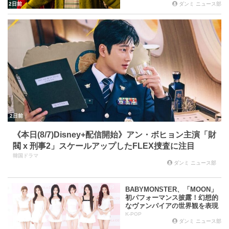
2日前
ダンミ ニュース部
2日前
《本日(8/7)Disney+配信開始》アン・ボヒョン主演「財
閥 x 刑事2」スケールアップしたFLEX捜査に注目
韓国ドラマ
ダンミ ニュース部
BABYMONSTER、「MOON」
初パフォーマンス披露！幻想的
なヴァンパイアの世界観を表現
K-POP
ダンミ ニュース部