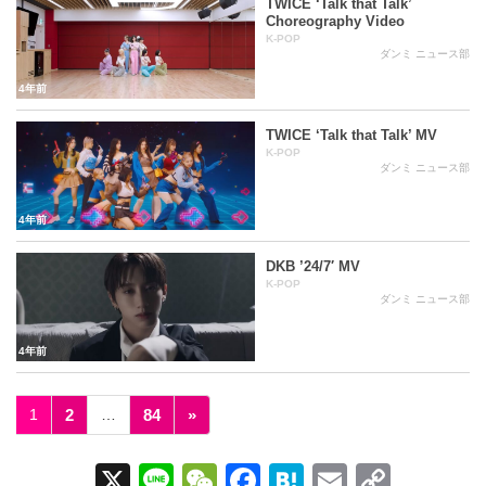
TWICE ‘Talk that Talk’
Choreography Video
K-POP
ダンミ ニュース部
4年前
TWICE ‘Talk that Talk’ MV
K-POP
ダンミ ニュース部
4年前
DKB ’24/7′ MV
K-POP
ダンミ ニュース部
4年前
1
2
…
84
»
X
Li
W
F
H
E
C