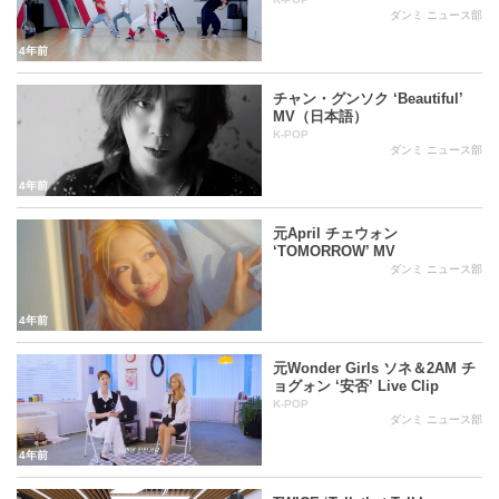
ダンミ ニュース部
4年前
チャン・グンソク ‘Beautiful’
MV（日本語）
K-POP
ダンミ ニュース部
4年前
元April チェウォン
‘TOMORROW’ MV
ダンミ ニュース部
4年前
元Wonder Girls ソネ＆2AM チ
ョグォン ‘安否’ Live Clip
K-POP
ダンミ ニュース部
4年前