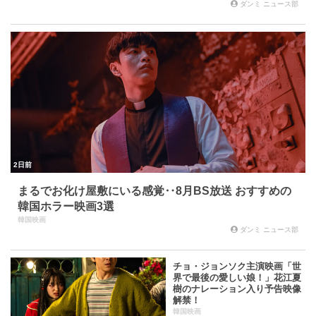
ダンミ ニュース部
2日前
まるでお化け屋敷にいる感覚‥8月BS放送 おすすめの
韓国ホラー映画3選
韓国映画
ダンミ ニュース部
チョ・ジョンソク主演映画「世
界で最後の愛しい娘！」花江夏
樹のナレーション入り予告映像
解禁！
韓国映画