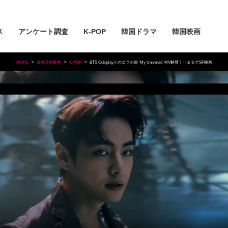
ス
アンケート調査
K-POP
韓国ドラマ
韓国映画
HOME
韓国芸能動画
K-POP
BTS Coldplayとのコラボ曲 ‘My Universe’ MV解禁！‥まるでSF映画