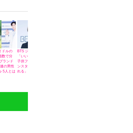
イドルの
BTS ジミンが
BTS、新アルバム
いつかもう一度
BTS(防弾少年団
指数で分
「いいね」した
「ARIRANG」へ
見たい！ジョン
V(ブイ)「ピアノ
’ブランド
子供ファンのイ
期待高まる！民
グク(BTS)とスン
を弾くテヒョン
常連の男性
ンスタが「癒さ
謡“アリラン”を描
チョル
先輩」指先まで
ル 5人とは
れる」と話題
いたアニメ公開
(SEVENTEEN)の
美しいと話題
相撲対決