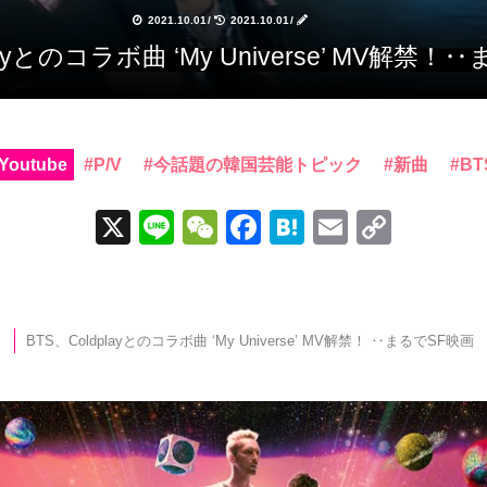
2021.10.01
/
2021.10.01
/
dplayとのコラボ曲 ‘My Universe’ MV解禁
Youtube
P/V
今話題の韓国芸能トピック
新曲
BT
X
Li
W
F
H
E
C
n
e
a
at
m
o
e
C
c
e
ail
p
h
e
n
y
BTS、Coldplayとのコラボ曲 ‘My Universe’ MV解禁！ ‥まるでSF映画
at
b
a
Li
o
n
o
k
k