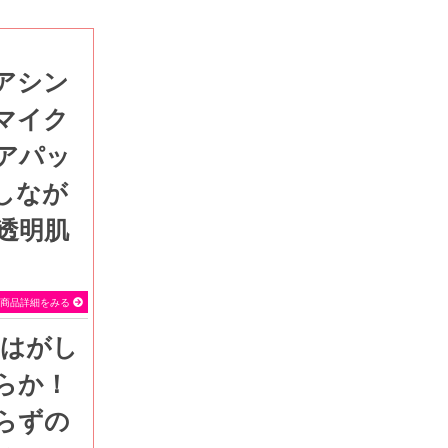
マイク
アパッ
しなが
透明肌
SEVEN BEAUTY
商品詳細をみる
らか！
らずの