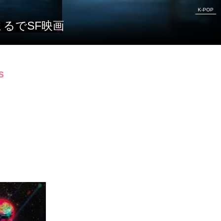
K-POP
！‥まるでSF映画
S