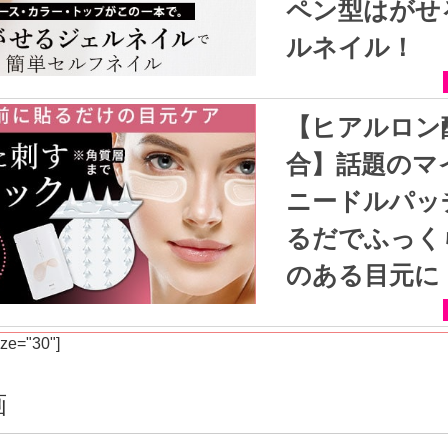
ペン型はがせ
ルネイル！
【ヒアルロン酸配
合】話題のマ
ニードルパッ
るだでふっく
のある目元に
ize="30"]
画