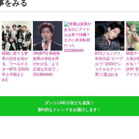
記事をみる
俳優は楽屋が
あるのにアイド
ルは車で待機？
まさに本末転倒
だった
2020MAMA
韓国に居ても世
JIN(BTS) 韓国音
BTSジョングク、
韓国ア
界の注目を浴び
楽界の浄化を呼
米有力誌 ‘ピープ
人気が
る、ワールドス
びかける「より
ル’で ‘2020ナシ
かる！
ターBTS【2020
正直な方法で..」
ョナルセクシー
評判’ 
年上半期まと
2019MAMA
男’に選ばれる
アイド
め】
ダンミLINE@友だち追加！
新K的なトレンドをお届けします！