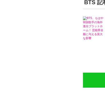
BTS 
BTS、もはや
韓国歌手の海外
進出プラットホ
ーム！ 芸能界全
般に与える莫大
な影響