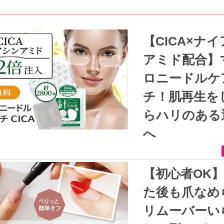
【CICA×ナイアシン
アミド配合】
ロニードルケ
チ！肌再生を
らハリのある
へ
【初心者OK】はがし
た後も爪なめ
リムーバーい