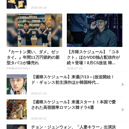
2026.06.18
『カートン買い、ダメ。ゼッ
【月韓スケジュール】「コネ
タイ。』年間11万円節約の新
クト」ほかVOD独占配信作が
型タバコが爆売れ
続々登場！8月CS放送 韓...
PR(株式会社HAL)
2026.07.23
【週韓スケジュール】来週(7/13～)放送開始！
ド・ギョンス初主演作ほか韓国時代...
2026.07.10
【週韓スケジュール】来週スタート！本国で愛
された高視聴率ロマンス韓ドラ4選
2026.06.12
チョン・ジュンウォン、「人妻キラー」出演決