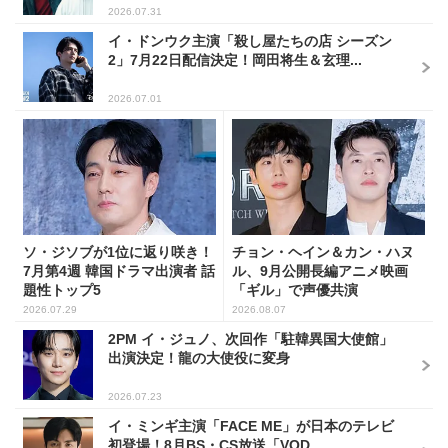
2026.07.31
イ・ドンウク主演「殺し屋たちの店 シーズン
2」7月22日配信決定！岡田将生＆玄理...
2026.07.01
ソ・ジソブが1位に返り咲き！
チョン・ヘイン＆カン・ハヌ
7月第4週 韓国ドラマ出演者 話
ル、9月公開長編アニメ映画
題性トップ5
「ギル」で声優共演
2026.07.29
2026.08.07
2PM イ・ジュノ、次回作「駐韓異国大使館」
出演決定！龍の大使役に変身
2026.07.23
イ・ミンギ主演「FACE ME」が日本のテレビ
初登場！8月BS・CS放送「VOD...