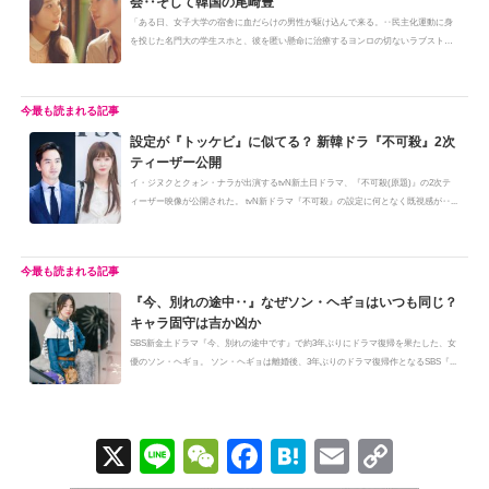
会‥そして韓国の尾崎豊
「ある日、女子大学の宿舎に血だらけの男性が駆け込んで来る。‥民主化運動に身
を投じた名門大の学生スホと、彼を匿い懸命に治療するヨンロの切ないラブスト
ー...
設定が『トッケビ』に似てる？ 新韓ドラ『不可殺』2次
ティーザー公開
イ・ジヌクとクォン・ナラが出演するtvN新土日ドラマ、『不可殺(原題)』の2次テ
ィーザー映像が公開された。 tvN新ドラマ『不可殺』の設定に何となく既視感が‥...
『今、別れの途中‥』なぜソン・ヘギョはいつも同じ？
キャラ固守は吉か凶か
SBS新金土ドラマ『今、別れの途中です』で約3年ぶりにドラマ復帰を果たした、女
優のソン・ヘギョ。 ソン・ヘギョは離婚後、3年ぶりのドラマ復帰作となるSBS『...
X
Li
W
F
H
E
C