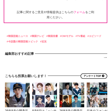
記事に関するご意見や情報提供はこちらの
フォーム
をご利
用ください。
韓国芸能ニュース
韓国テレビ
韓国俳優
CM/モデル
TV番組
エピソード
今話題の韓国芸能トピック
近況
編集部おすすめ記事
こちらも投票お願いします！
アンケートTOP
26年8月公開予定
8月6日は「ハンサ
26年8月公開予定
日本のファンが選