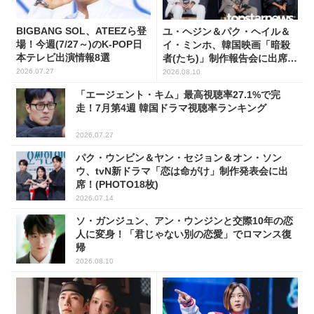
BIGBANG SOL、ATEEZら登
ユ・ヘジン＆パク・ヘイル＆
場！今週(7/27～)のK-POP日
イ・ミンホ、韓国映画「暗殺
本テレビ出演情報8選
者(たち)」制作報告会に出席！
(PHOTO8枚)
2026.07.27
2026.08.10
「エージェント・キム」最高視聴率27.1%で完
走！7月第4週 韓国ドラマ視聴率ランキング
2026.07.27
パク・ウンビン＆ヤン・セジョン＆オン・ソン
ウ、tvN新ドラマ「恋は命がけ」制作発表会に出
席！(PHOTO18枚)
2026.07.14
ソ・ガンジュン、アン・ウンジンと交際10年の恋
人に変身！「君じゃない別の恋愛」でロマンス復
帰
2026.08.10