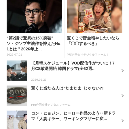
“第2話で驚異の15%突破”
宝くじで貯金増やしたいなら
ソ・ジソブ主演作を抑えたNo.
「〇〇するべき」
1とは？2026年上...
2026.07.01
PR(合同会社デジタルファーム )
【月韓スケジュール】VOD配信作がついに！7
月CS放送開始 韓国ドラマ(全62選...
2026.06.23
宝くじ当たる人は“たまたま”じゃない?!
PR(合同会社デジタルファーム )
コン・ヒョジン、ヒーロー作品のよう･･新ドラ
マ「人妻キラー」ワーキングマザーに変...