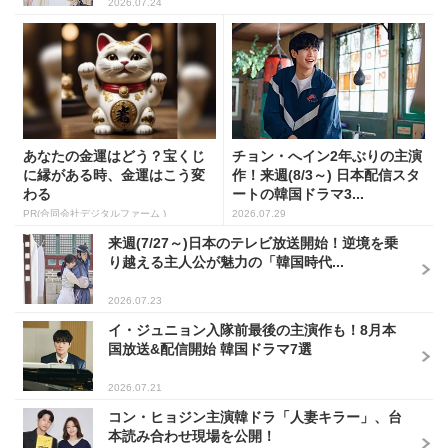
2026.07.24
あなたの金運はどう？宝くじ
チョン・へイン2年ぶりの主演
に縁がある時、金運はこう変
作！来週(8/3～) 日本配信スタ
わる
ートの韓国ドラマ3...
PR(合同会社デジタルファーム )
2026.07.29
来週(7/27～)日本のテレビ放送開始！逆境を乗
り越える主人公が魅力の「韓国時代...
2026.07.23
イ・ジュニョン入隊前最後の主演作も！8月本
国放送&配信開始 韓国ドラマ7選
2026.07.21
コン・ヒョジン主演韓ドラ「人妻キラー」、台
本読み合わせ現場を公開！