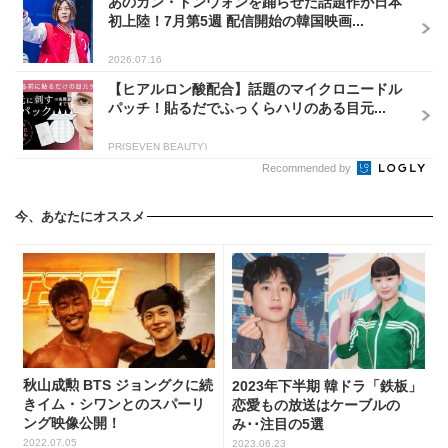
あのカン・ドンウォンを踊らせた話題作が日本
初上陸！7月第5週 配信開始の韓国映画...
2026.07.16
【ヒアルロン酸配合】話題のマイクロニードル
パッチ！貼るだでふっくらハリのある目元...
PR(SEVEN BEAUTY)
Recommended by
今、あなたにオススメ
秋山成勲 BTS ジョングクに続
2023年下半期 韓ドラ「鉄板」
きイム・シワンとのスパーリ
恋愛もの放送はケーブルの
ング映像公開！
み･･注目の5選
2022.07.05
2023.06.23