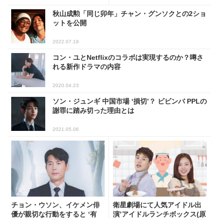
秋山成勲「同じ卯年」チャン・グンソクとの2ショ
ットを公開
2022.07.19
コン・ユとNetflixのコラボは実現するのか？噂さ
れる新作ドラマの内容
2020.04.23
ソン・ジュンギ 中国市場 ‘損切’？ ビビンバ PPLの
謝罪に踏み切った理由とは
2021.05.06
チョン・ウソン、イケメン俳
衛星劇場にて人気アイドル出
優が親切な行動をすると ‘有
演’アイドルランチボックス(原