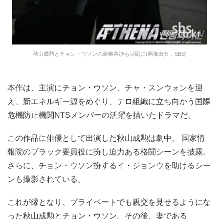
秋山成勲とチョン・ウソンの豪華共演も話題に(画像出典：SBS)
本作は、主演にチョン・ウソン、チャ・スンウォンを迎
え、新エネルギー源をめぐり、テロ組織に立ち向かう国際
危機防止機関NTSメンバーの活躍を描いたドラマだ。
この作品に俳優として出演した秋山成勲は劇中、 国家情
報院のブラック要員役に扮し迫力ある格闘シーンを披露。
さらに、チョン・ウソン扮するイ・ジョンウを助けるシー
ンも撮影されている。
これが縁となり、プライベートでも親交を見せるようにな
った秋山成勲とチョン・ウソン。その後、妻である