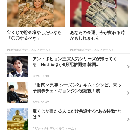
宝くじで貯金増やしたいなら
あなたの金運、今が変わる時
「〇〇するべき」
かもしれません
PR(合同会社デジタルファーム )
PR(合同会社デジタルファーム )
アン・ボヒョン主演人気シリーズが帰ってく
る！Netflixほか8月配信開始 韓国...
2026.07.30
「財閥 x 刑事 シーズン2」キム・シンビ、末っ
子刑事チェ・ギョンジン役続投！成...
2026.08.07
宝くじが当たる人にだけ共通する“ある特徴”と
は？
PR(合同会社デジタルファーム )