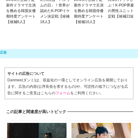
新作ドラマで主演
ムの日」！世界が
新作ドラマで主演
ぶ！K-POP界最強
を務める韓国女優
認めたK-POPイケ
を務める韓国俳優
の男性ユニット決
期待度アンケート
メン決定戦【候補
期待度アンケート
定戦【候補22組】
【候補6人】
18人】
【候補10人】
サイトの広告について
Danmee(ダンミ)は、収益化の一環としてオンライン広告を展開しており
ます。広告の内容(公序良俗を害するもの)や、可読性の低下につながる広
告に関するご意見はこちらの
フォーム
をご利用ください。
この記事と関連度が高いトピック