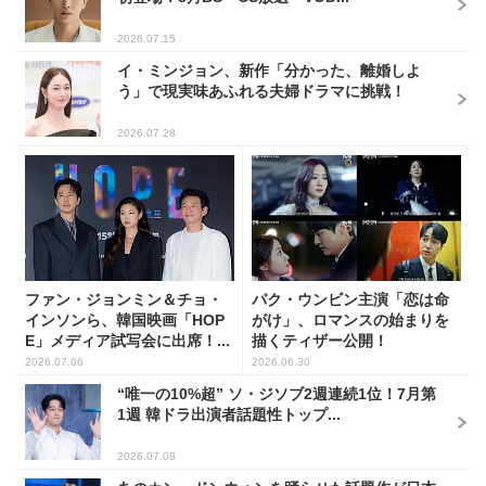
2026.07.15
イ・ミンジョン、新作「分かった、離婚しよ
う」で現実味あふれる夫婦ドラマに挑戦！
2026.07.28
ファン・ジョンミン＆チョ・
パク・ウンビン主演「恋は命
インソンら、韓国映画「HOP
がけ」、ロマンスの始まりを
E」メディア試写会に出席！...
描くティザー公開！
2026.07.06
2026.06.30
“唯一の10%超” ソ・ジソブ2週連続1位！7月第
1週 韓ドラ出演者話題性トップ...
2026.07.08