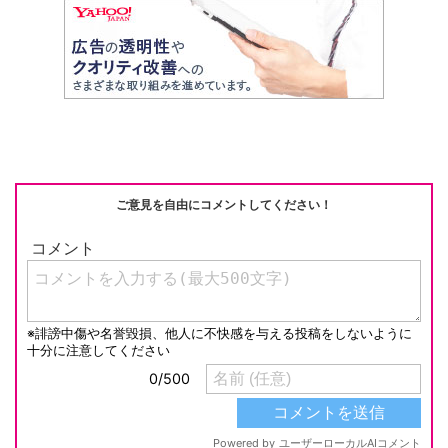
n
e
a
at
m
o
e
C
c
e
ail
p
h
e
n
y
at
b
a
Li
o
n
o
k
k
ご意見を自由にコメントしてください！