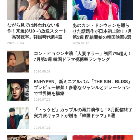
ながら見では終われない名
あのカン・ドンウォンを踊ら
作！来週(8/10～)放送スタート
せた話題作が日本初上陸！7月
「高視聴率」韓国時代劇4選
第5週 配信開始の韓国映画6選
2026.08.04
2026.07.16
コン・ヒョジン主演「人妻キラー」初回7%超え！
7月第5週 韓国ドラマ視聴率ランキング
2026.08.03
ENHYPEN、新ミニアルバム「THE SIN : BLISS」
プレビュー解禁！多彩なジャンルとナレーション
で世界観を構築
2026.07.27
「トッケビ」カップルの再共演作も！8月配信終了
実力派キャストが贈る「韓国ドラマ」5選
2026.07.31