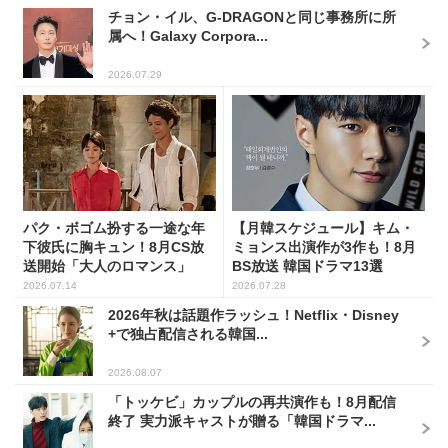
チョン・イル、G-DRAGONと同じ事務所に所
属へ！Galaxy Corpora...
2026.07.29
パク・ボゴム扮する一途な年
【月韓スケジュール】キム・
下彼氏に胸キュン！8月CS放
ミョンス出演作が3作も！8月
送開始「大人のロマンス」
BS放送 韓国ドラマ13選
韓...
2026.07.14
2026.07.28
2026年秋は話題作ラッシュ！Netflix・Disney
+で独占配信される韓国...
2026.08.07
「トッケビ」カップルの再共演作も！8月配信
終了 実力派キャストが贈る「韓国ドラマ...