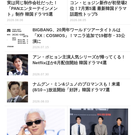
実は同じ制作会社だった！
コン・ヒョジン新作が初登場2
「PANエンターテインメン
位！7月第5週 最新韓国ドラマ
ト」制作 韓国ドラマ5選
話題性トップ5
2026.08.06
2026.08.05
BIGBANG、20周年ワールドツアータイトルは
「XX : COSMOS」！マニラ追加で19都市・33公
演に
2026.07.15
アン・ボヒョン主演人気シリーズが帰ってくる！
Netflixほか8月配信開始 韓国ドラマ4選
2026.07.30
ナムグン・ミン&ジュノのブロマンスも！来週
(8/10～)放送開始「好評」韓国ドラマ7選
2026.08.03