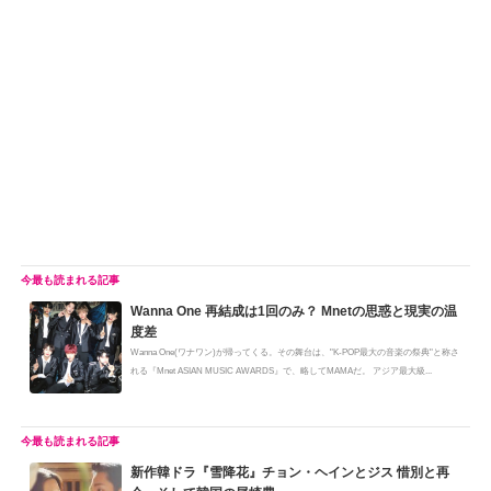
Wanna One 再結成は1回のみ？ Mnetの思惑と現実の温
度差
Wanna One(ワナワン)が帰ってくる。その舞台は、"K-POP最大の音楽の祭典"と称さ
れる『Mnet ASIAN MUSIC AWARDS』で、略してMAMAだ。 アジア最大級...
新作韓ドラ『雪降花』チョン・ヘインとジス 惜別と再