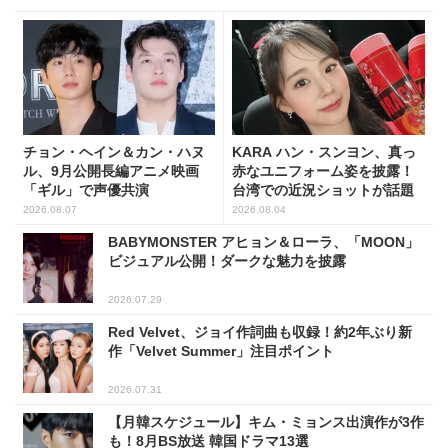
チョン・ヘイン＆カン・ハヌ
KARA ハン・スンヨン、真っ
ル、9月公開長編アニメ映画
赤なユニフォーム姿を披露！
「ギル」で声優共演
台湾での近況ショットが話題
2026.08.07
2026.08.04
BABYMONSTER アヒョン＆ローラ、「MOON」
ビジュアル公開！ダークな魅力を披露
2026.07.29
Red Velvet、ジョイ作詞曲も収録！約2年ぶり新
作「Velvet Summer」注目ポイント
2026.07.31
【月韓スケジュール】キム・ミョンス出演作が3作
も！8月BS放送 韓国ドラマ13選