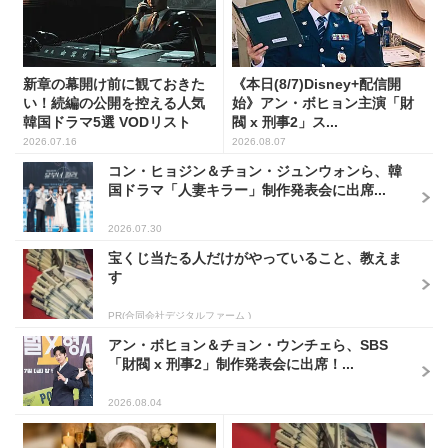
新章の幕開け前に観ておきた
《本日(8/7)Disney+配信開
い！続編の公開を控える人気
始》アン・ボヒョン主演「財
韓国ドラマ5選 VODリスト
閥 x 刑事2」ス...
2026.07.16
2026.08.07
コン・ヒョジン＆チョン・ジュンウォンら、韓
国ドラマ「人妻キラー」制作発表会に出席...
2026.07.30
宝くじ当たる人だけがやっていること、教えま
す
PR(合同会社デジタルファーム )
アン・ボヒョン＆チョン・ウンチェら、SBS
「財閥 x 刑事2」制作発表会に出席！...
2026.08.04