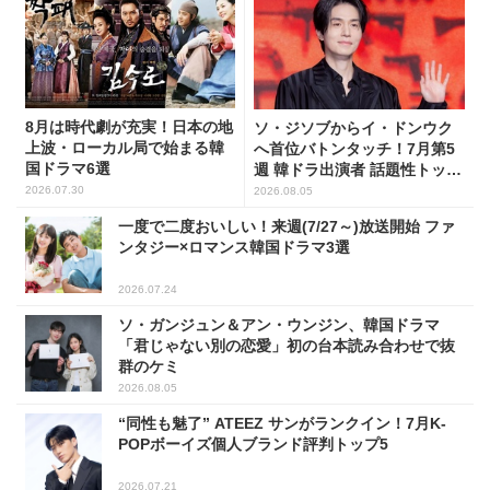
8月は時代劇が充実！日本の地
ソ・ジソブからイ・ドンウク
上波・ローカル局で始まる韓
へ首位バトンタッチ！7月第5
国ドラマ6選
週 韓ドラ出演者 話題性トップ
5
2026.07.30
2026.08.05
一度で二度おいしい！来週(7/27～)放送開始 ファ
ンタジー×ロマンス韓国ドラマ3選
2026.07.24
ソ・ガンジュン＆アン・ウンジン、韓国ドラマ
「君じゃない別の恋愛」初の台本読み合わせで抜
群のケミ
2026.08.05
“同性も魅了” ATEEZ サンがランクイン！7月K-
POPボーイズ個人ブランド評判トップ5
2026.07.21