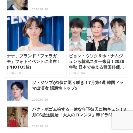
2026.07.28
ナナ、ブランド「フェラガ
ビョン・ウソク＆ホ・ナムジ
モ」フォトイベントに出席！
ュンら韓流スター来日！2026
(PHOTO3枚)
年秋 日本で会える韓国俳優10
人
2026.08.07
2026.08.04
ソ・ジソブが1位に返り咲き！7月第4週 韓国ドラ
マ出演者 話題性トップ5
2026.07.29
パク・ボゴム扮する一途な年下彼氏に胸キュン！8
月CS放送開始「大人のロマンス」韓ドラ6選
2026.07.14