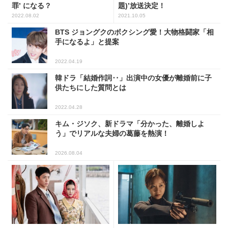
罪’ になる？
題)’放送決定！
2022.08.02
2021.10.05
BTS ジョングクのボクシング愛！大物格闘家「相
手になるよ」と提案
2022.04.19
韓ドラ「結婚作詞‥」出演中の女優が離婚前に子
供たちにした質問とは
2022.04.28
キム・ジソク、新ドラマ「分かった、離婚しよ
う」でリアルな夫婦の葛藤を熱演！
2026.08.04