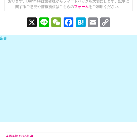
おります。Danmeeは読者様からフィードバックを大切にします。記事に
関するご意見や情報提供はこちらの
フォーム
をご利用ください。
X
Li
W
F
H
E
C
n
e
a
at
m
o
e
C
c
e
ail
p
h
e
n
y
at
b
a
Li
o
n
o
k
k