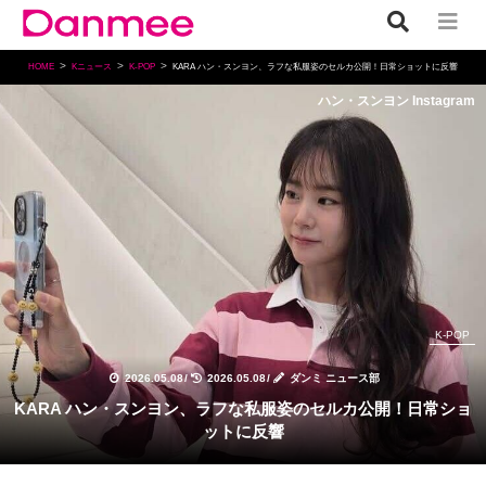
HOME
Kニュース
K-POP
KARA ハン・スンヨン、ラフな私服姿のセルカ公開！日常ショットに反響
ハン・スンヨン Instagram
K-POP
2026.05.08
/
2026.05.08
/
ダンミ ニュース部
KARA ハン・スンヨン、ラフな私服姿のセルカ公開！日常ショ
ットに反響