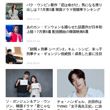
パク・ウンビン新作「恋は命がけ」気になる滑り
出しは？7月第3週 韓国ドラマ視聴率ランキング
2026.07.20
あのカン・ドンウォンを踊らせた話題作が日本初
上陸！7月第5週 配信開始の韓国映画6選
2026.07.16
「財閥 x 刑事 シーズン2」キム・シンビ、末っ子
刑事チェ・ギョンジン役続投！成長した姿に注目
2026.08.07
ソ・ガンジュン＆アン・ウン
チョ・ハンギョル、次回作は
ジン、韓国ドラマ「君じゃな
TVING「女子高生王妃」に決