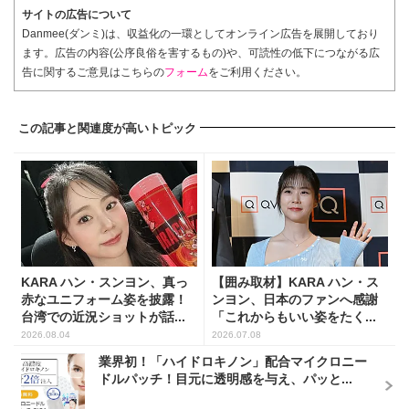
サイトの広告について
Danmee(ダンミ)は、収益化の一環としてオンライン広告を展開しており
ます。広告の内容(公序良俗を害するもの)や、可読性の低下につながる広
告に関するご意見はこちらの
フォーム
をご利用ください。
この記事と関連度が高いトピック
KARA ハン・スンヨン、真っ
【囲み取材】KARA ハン・ス
赤なユニフォーム姿を披露！
ンヨン、日本のファンへ感謝
台湾での近況ショットが話...
「これからもいい姿をたく...
2026.08.04
2026.07.08
業界初！「ハイドロキノン」配合マイクロニー
ドルパッチ！目元に透明感を与え、パッと...