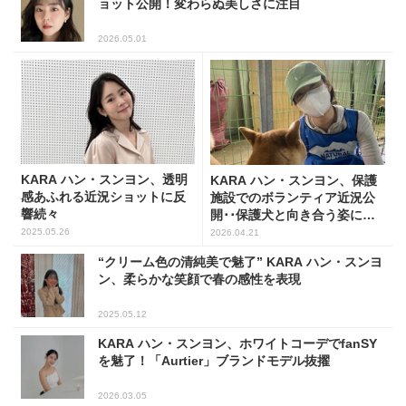
ョット公開！変わらぬ美しさに注目
2026.05.01
KARA ハン・スンヨン、透明
KARA ハン・スンヨン、保護
感あふれる近況ショットに反
施設でのボランティア近況公
響続々
開･･保護犬と向き合う姿に反
響
2025.05.26
2026.04.21
“クリーム色の清純美で魅了” KARA ハン・スンヨ
ン、柔らかな笑顔で春の感性を表現
2025.05.12
KARA ハン・スンヨン、ホワイトコーデでfanSY
を魅了！「Aurtier」ブランドモデル抜擢
2026.03.05