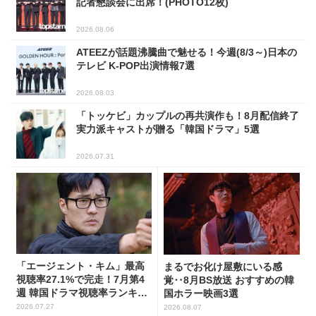
記者懇談会に出席！(PHOTO12枚)
2026.08.06
ATEEZが話題沸騰曲で魅せる！今週(8/3～)日本の
テレビ K-POP出演情報7選
2026.08.03
「トッケビ」カップルの再共演作も！8月配信終了
実力派キャストが贈る「韓国ドラマ」5選
2026.07.31
「エージェント・キム」最高
まるでお化け屋敷にいる感
視聴率27.1%で完走！7月第4
覚‥8月BS放送 おすすめの韓
週 韓国ドラマ視聴率ランキン
国ホラー映画3選
グ
2026.07.27
2026.08.07