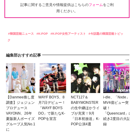
記事に関するご意見や情報提供はこちらの
フォーム
をご利
用ください。
韓国芸能ニュース
K-POP
K-POP女性アーティスト
今話題の韓国芸能トピッ
ク
編集部おすすめ記事
【Danmee推し度
WAYF BOYS、8
NCT127＆
i-dle、「Nxde」
調査】ジェジュン
月7日デビュー！
BABYMONSTER
MV4億ビュー突
プロデュース
「WAYF BOYS
の生中継ほかライ
破！
VAYONN、26年
DO」で新たなK-
ブが充実！9月
「Queencard」に
夏版新人ボーイズ
POPを宣言
「日本初放送」K-
続き2度目の大記
グループ人気No.1
POP公演4選
録
に