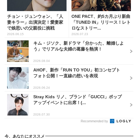
チョン・ジュンウォン、「人
ONE PACT、約5カ月ぶり新曲
妻キラー」出演決定！愛妻家
「TUNED IN」リリース！レト
で娘思いの父親役に挑戦
ロなストリー...
2026.06.15
2026.07.23
キム・ジソク、新ドラマ「分かった、離婚しよ
う」でリアルな夫婦の葛藤を熱演！
2026.08.04
AHOF、新作「RUN TO YOU」初コンセプト
フォト公開！一直線の想いを表現
2026.06.24
Stray Kids リノ、ブランド「GUCCI」ポップ
アップイベントに出席！(...
2026.07.30
Recommended by
今、あなたにオススメ