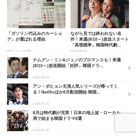
「ガソリン代込みのカーシェ
ながら見では終われない名
ア」が選ばれる理由
作！来週(8/10～)放送スタート
「高視聴率」韓国時代劇...
PR(くらしの話題)
2026.08.04
ナムグン・ミン&ジュノのブロマンスも！来週
(8/10～)放送開始「好評」韓国ドラ...
2026.08.03
アン・ボヒョン主演人気シリーズが帰ってく
る！Netflixほか8月配信開始 韓国...
2026.07.30
8月は時代劇が充実！日本の地上波・ローカル
局で始まる韓国ドラマ6選
2026.07.30