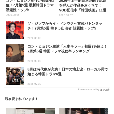
コン・ヒョジン新作が初登場2
2026年上半期日本公開で話題
位！7月第5週 最新韓国ドラマ
を呼んだ作品をおうちで！
話題性トップ5
VOD配信中「韓国映画」11選
2026.08.05
2026.08.07
ソ・ジソブからイ・ドンウクへ首位バトンタッ
チ！7月第5週 韓ドラ出演者 話題性トップ5
2026.08.05
コン・ヒョジン主演「人妻キラー」初回7%超え！
7月第5週 韓国ドラマ視聴率ランキング
2026.08.03
8月は時代劇が充実！日本の地上波・ローカル局で
始まる韓国ドラマ6選
2026.07.30
Recommended by
現在読まれています！