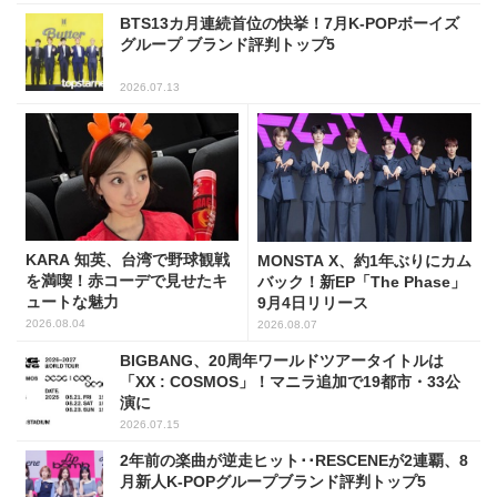
BTS13カ月連続首位の快挙！7月K-POPボーイズ
グループ ブランド評判トップ5
2026.07.13
KARA 知英、台湾で野球観戦
MONSTA X、約1年ぶりにカム
を満喫！赤コーデで見せたキ
バック！新EP「The Phase」
ュートな魅力
9月4日リリース
2026.08.04
2026.08.07
BIGBANG、20周年ワールドツアータイトルは
「XX : COSMOS」！マニラ追加で19都市・33公
演に
2026.07.15
2年前の楽曲が逆走ヒット･･RESCENEが2連覇、8
月新人K-POPグループブランド評判トップ5