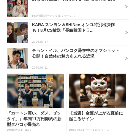
PR(合同会社デジタルファーム )
KARA スンヨン＆SHINee オンユ特別出演作
も！8月CS放送「長編韓国ドラ...
2026.07.17
チョン・イル、バンコク滞在中のオフショット
公開！自然体の魅力あふれる近況
2026.06.11
『カートン買い、ダメ。ゼッ
【当選】金運が上がる直前に
タイ。』年間11万円節約の新
起こるサイン
型タバコが爆売れ
PR(株式会社HAL)
PR(合同会社デジタルファーム )