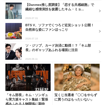
【Danmee推し度調査】「恋する共感細胞」で
繊細な感情演技を披露したキム・ミョ...
2026.07.31
BTS V、ソファでくつろぐ近況ショット公開！
自然体な姿にファンほっこり
2026.07.10
ソ・ジソブ、カード決済に動揺！？「キム部
長」のギャップあふれる場面に注目
2026.06.11
「キム部長」キム・ソンギュ
宝くじ当選者「〇〇をやらず
ら実力派キャスト集結！緊張
に買うのはもったいない」
感あふれる人物関係に期待