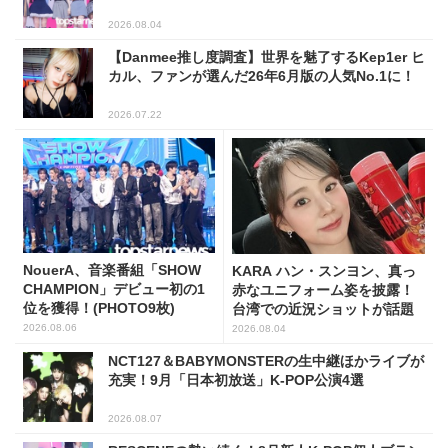
2026.08.04
【Danmee推し度調査】世界を魅了するKep1er ヒ
カル、ファンが選んだ26年6月版の人気No.1に！
2026.07.22
NouerA、音楽番組「SHOW
KARA ハン・スンヨン、真っ
CHAMPION」デビュー初の1
赤なユニフォーム姿を披露！
位を獲得！(PHOTO9枚)
台湾での近況ショットが話題
2026.08.06
2026.08.04
NCT127＆BABYMONSTERの生中継ほかライブが
充実！9月「日本初放送」K-POP公演4選
2026.08.07