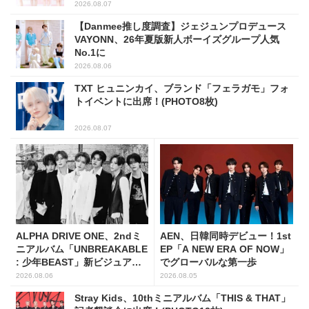
2026.08.07
【Danmee推し度調査】ジェジュンプロデュース
VAYONN、26年夏版新人ボーイズグループ人気
No.1に
2026.08.06
TXT ヒュニンカイ、ブランド「フェラガモ」フォ
トイベントに出席！(PHOTO8枚)
2026.08.07
ALPHA DRIVE ONE、2ndミ
AEN、日韓同時デビュー！1st
ニアルバム「UNBREAKABLE
EP「A NEW ERA OF NOW」
: 少年BEAST」新ビジュアル
でグローバルな第一歩
解禁！
2026.08.06
2026.08.05
Stray Kids、10thミニアルバム「THIS & THAT」