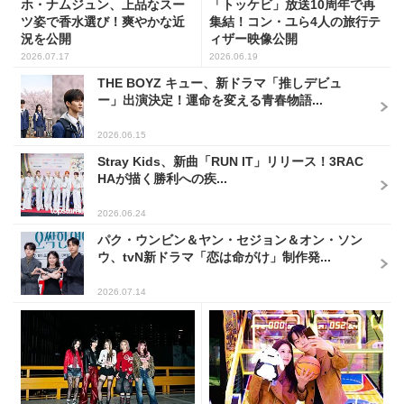
ホ・ナムジュン、上品なスー
「トッケビ」放送10周年で再
ツ姿で香水選び！爽やかな近
集結！コン・ユら4人の旅行テ
況を公開
ィザー映像公開
2026.07.17
2026.06.19
THE BOYZ キュー、新ドラマ「推しデビュ
ー」出演決定！運命を変える青春物語...
2026.06.15
Stray Kids、新曲「RUN IT」リリース！3RAC
HAが描く勝利への疾...
2026.06.24
パク・ウンビン＆ヤン・セジョン＆オン・ソン
ウ、tvN新ドラマ「恋は命がけ」制作発...
2026.07.14