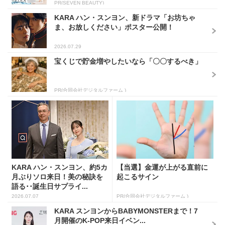
PR(SEVEN BEAUTY)
KARA ハン・スンヨン、新ドラマ「お坊ちゃ
ま、お放しください」ポスター公開！
2026.07.29
宝くじで貯金増やしたいなら「〇〇するべき」
PR(合同会社デジタルファーム )
KARA ハン・スンヨン、約5カ
【当選】金運が上がる直前に
月ぶりソロ来日！美の秘訣を
起こるサイン
語る･･誕生日サプライ...
2026.07.07
PR(合同会社デジタルファーム )
KARA スンヨンからBABYMONSTERまで！7
月開催のK-POP来日イベン...