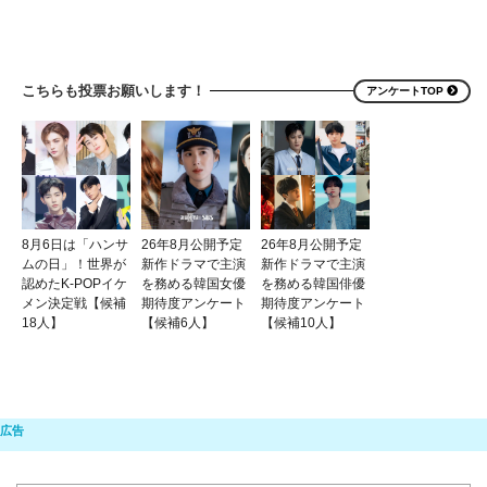
こちらも投票お願いします！
アンケートTOP
8月6日は「ハンサ
26年8月公開予定
26年8月公開予定
ムの日」！世界が
新作ドラマで主演
新作ドラマで主演
認めたK-POPイケ
を務める韓国女優
を務める韓国俳優
メン決定戦【候補
期待度アンケート
期待度アンケート
18人】
【候補6人】
【候補10人】