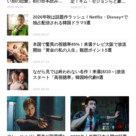
い別の恋愛」初の台本読み合
定！キム・セジョンらと豪華
わせで抜群のケミ
共演
2026.08.05
2026.07.31
2026年秋は話題作ラッシュ！Netflix・Disney+で
独占配信される韓国ドラマ3選
2026.08.07
本国で驚異の視聴率45%！来週テレビ大阪で放送
開始「黄金の私の人生」観想ポイント5選
2026.07.14
ながら見では終われない名作！来週(8/10～)放送
スタート「高視聴率」韓国時代劇4選
2026.08.04