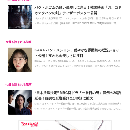
パク・ボゴムの鋭い眼差しに注目！韓国映画「刀、コド
ゥマクハンの剣」ティザーポスター公開
パク・ボゴム主演映画『刀、コドゥマクハンの剣』(原題：칼: 고두막한의 검)の初テ
ィザーポスターが公開！(画像出典：REDICE ENTERTAINMENT)韓国映画『刀、...
KARA ハン・スンヨン、穏やかな雰囲気の近況ショッ
ト公開！変わらぬ美しさに注目
KARA ハン・スンヨン (画像出典：ハン・スンヨン Instagram)KARAのハン・スンヨ
ンが、セルカを通じて近況を伝えた。室内空間を背景に、落ち着いた表情でカメ...
“日本放送決定” MBC韓ドラ「一番目の男」異例の20話
延長！好調な反響受け全140話に拡大
MBCイルイルドラマ『一番目の男』が、全120話から140話に拡大決定！(画像出典：
MBC)MBCイルイルドラマ『一番目の男』が、20話の延長放送を確定した。これに...