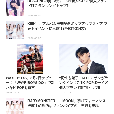
RESCENEの勢い続く！8月新人K-POP個人ブラン
ド評判ランキングトップ5
2026.08.06
KiiiKiii、アルバム発売記念ポップアップストア フ
ォトイベントに出席！(PHOTO14枚)
2026.08.06
WAYF BOYS、8月7日デビュ
“同性も魅了” ATEEZ サンがラ
ー！「WAYF BOYS DO」で新
ンクイン！7月K-POPボーイズ
たなK-POPを宣言
個人ブランド評判トップ5
2026.08.06
2026.07.21
BABYMONSTER、「MOON」初パフォーマンス
披露！幻想的なヴァンパイアの世界観を表現