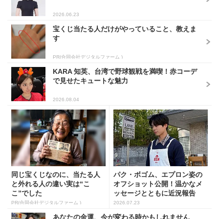
2026.06.23
宝くじ当たる人だけがやっていること、教えま
す
PR(合同会社デジタルファーム )
KARA 知英、台湾で野球観戦を満喫！赤コーデ
で見せたキュートな魅力
2026.08.04
同じ宝くじなのに、当たる人
パク・ボゴム、エプロン姿の
と外れる人の違い実は“こ
オフショット公開！温かなメ
こ”でした
ッセージとともに近況報告
PR(合同会社デジタルファーム )
2026.07.23
あなたの金運、今が変わる時かもしれません