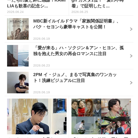
ーたちの愛と絆に感謝！KAMI
gn カズタ1位！「愛の不時
LIAも歓喜の記念シ...
着」で証明したミ...
2026.06.24
2026.06.25
MBC新イルイルドラマ「家族関係証明書」、
パク・セヨンら豪華キャストを公開！
2026.06.19
「愛が来る」ハ・ソクジン＆アン・ヒヨン、孤
独を抱えた男女の再会ロマンスに注目
2026.06.23
2PM イ・ジュノ、まるで写真集のワンカッ
ト！洗練ビジュアルに注目
2026.06.19