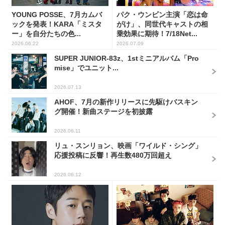
YOUNG POSSE、7月カムバ
パク・ウンビン主演「恋は命
ックを発表！KARA「ミスタ
がけ」、同世代キャストの相
ー」を自分たちの色...
乗効果に期待！7/18Net...
2026.06.22
2026.07.09
SUPER JUNIOR-83z、1stミニアルバム「Pro
mise」でユニット...
2026.07.13
AHOF、7月の新作リリースに先駆けバスキン
グ開催！新曲ステージを初披露
2026.06.11
リュ・スンリョン、映画「ワイルド・シング」
応援投稿に反響！再生数480万回超え
2026.06.12