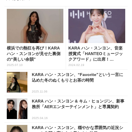
横浜での熱狂を再び！KARA
KARA ハン・スンヨン、音楽
ハン・スンヨンが見せた裏側
授賞式「HANTEOミュージッ
の“美しい余韻”
クアワード」に出席！
(PHOTO1枚)
2025.07.10
2024.02.19
KARA ハン・スンヨン、“Favorite”という一言に
込めた冬のぬくもりとお茶の時間
2025.11.06
KARA ハン・スンヨン & キム・ヒョンジン、新事
務所「AERエンターテインメント」と専属契約
2025.04.16
KARA ハン・スンヨン、穏やかな雰囲気の近況シ