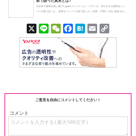
前で語った真実とは?
完全体で復帰を成し遂げたgodのメンバー ユン・ゲサンが、知られざる真実をメン
バーの前で語った。 真実をメンバーの前で語った（出典：JTBC）1日に放送され...
X
Li
W
F
H
E
C
n
e
a
at
m
o
e
C
c
e
ail
p
h
e
n
y
at
b
a
Li
o
n
o
k
k
ご意見を自由にコメントしてください！