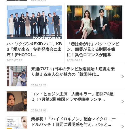
ハ・ソクジン&EXID ハニ、KB
「恋は命がけ」パク・ウンビ
S「愛が来る」制作発表会に出
ン、幽霊が見える財閥令嬢
席！(PHOTO1...
に！異色ロマンスが開幕
2026.07.22
2026.06.17
来週(7/27～)日本のテレビ放送開始！逆境を乗
り越える主人公が魅力の「韓国時代...
2026.07.23
コン・ヒョジン主演「人妻キラー」初回7%超
え！7月第5週 韓国ドラマ視聴率ランキ...
2026.08.03
業界初！「ハイドロキノン」配合マイクロニー
ドルパッチ！目元に透明感を与え、パッと...