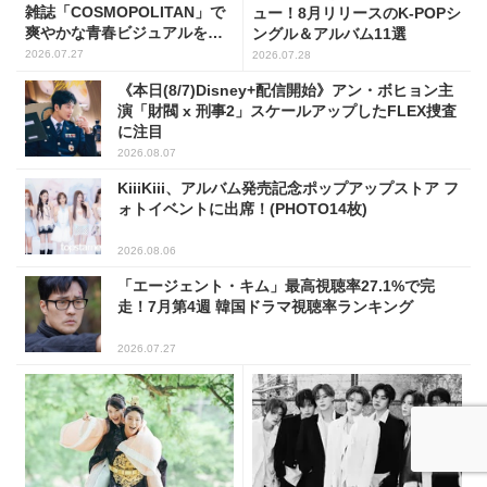
雑誌「COSMOPOLITAN」で
ュー！8月リリースのK-POPシ
爽やかな青春ビジュアルを披
ングル＆アルバム11選
露
2026.07.27
2026.07.28
《本日(8/7)Disney+配信開始》アン・ボヒョン主
演「財閥 x 刑事2」スケールアップしたFLEX捜査
に注目
2026.08.07
KiiiKiii、アルバム発売記念ポップアップストア フ
ォトイベントに出席！(PHOTO14枚)
2026.08.06
「エージェント・キム」最高視聴率27.1%で完
走！7月第4週 韓国ドラマ視聴率ランキング
2026.07.27