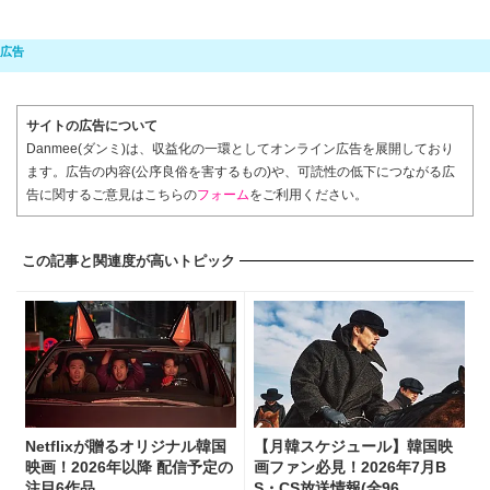
サイトの広告について
Danmee(ダンミ)は、収益化の一環としてオンライン広告を展開しており
ます。広告の内容(公序良俗を害するもの)や、可読性の低下につながる広
告に関するご意見はこちらの
フォーム
をご利用ください。
この記事と関連度が高いトピック
Netflixが贈るオリジナル韓国
【月韓スケジュール】韓国映
映画！2026年以降 配信予定の
画ファン必見！2026年7月B
注目6作品
S・CS放送情報(全96...