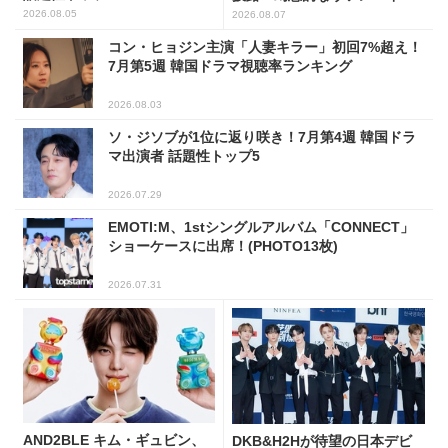
の世界観を表現
2026.08.05
2026.08.07
コン・ヒョジン主演「人妻キラー」初回7%超え！
7月第5週 韓国ドラマ視聴率ランキング
2026.08.03
ソ・ジソブが1位に返り咲き！7月第4週 韓国ドラ
マ出演者 話題性トップ5
2026.07.29
EMOTI:M、1stシングルアルバム「CONNECT」
ショーケースに出席！(PHOTO13枚)
2026.07.31
AND2BLE キム・ギュビン、
DKB&H2Hが待望の日本デビ