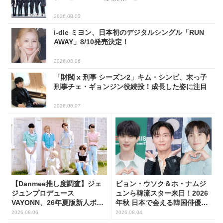
2026.08.03
i-dle ミヨン、日本初のデジタルシングル「RUN
AWAY」8/10発売決定！
2026.08.06
「財閥 x 刑事 シーズン2」キム・シンビ、末っ子
刑事チェ・ギョンジン役続投！成長した姿に注目
2026.08.07
【Danmee推し度調査】ジェ
ビョン・ウソク＆ホ・ナムジ
ジュンプロデュース
ュンら韓流スター来日！2026
VAYONN、26年夏版新人ボー
年秋 日本で会える韓国俳優10
イズグループ人気No.1に
人
2026.08.06
2026.08.04