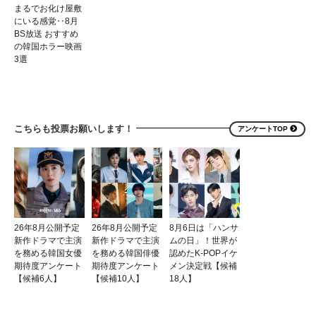
まるでお化け屋敷
にいる感覚‥8月
BS放送 おすすめ
の韓国ホラー映画
3選
こちらも投票お願いします！
アンケートTOP
26年8月公開予定
26年8月公開予定
8月6日は「ハンサ
新作ドラマで主演
新作ドラマで主演
ムの日」！世界が
を務める韓国女優
を務める韓国俳優
認めたK-POPイケ
期待度アンケート
期待度アンケート
メン決定戦【候補
【候補6人】
【候補10人】
18人】