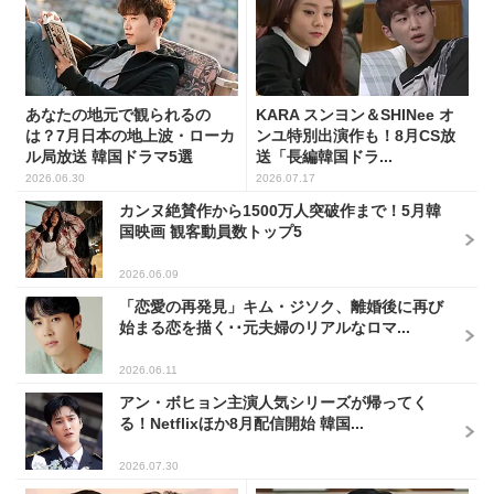
あなたの地元で観られるの
KARA スンヨン＆SHINee オ
は？7月日本の地上波・ローカ
ンユ特別出演作も！8月CS放
ル局放送 韓国ドラマ5選
送「長編韓国ドラ...
2026.06.30
2026.07.17
カンヌ絶賛作から1500万人突破作まで！5月韓
国映画 観客動員数トップ5
2026.06.09
「恋愛の再発見」キム・ジソク、離婚後に再び
始まる恋を描く･･元夫婦のリアルなロマ...
2026.06.11
アン・ボヒョン主演人気シリーズが帰ってく
る！Netflixほか8月配信開始 韓国...
2026.07.30