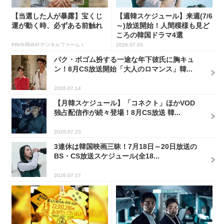
【当選した人が暴露】宝くじ
【週韓スケジュール】来週(7/6
運が動く時、必ずある前触れ
～)放送開始！人間模様も見ど
ころの韓国ドラマ4選
PR(合同会社デジタルファーム )
2026.07.03
パク・ボゴム扮する一途な年下彼氏に胸キュ
ン！8月CS放送開始「大人のロマンス」韓...
2026.07.14
【月韓スケジュール】「コネクト」ほかVOD
独占配信作が続々登場！8月CS放送 韓...
2026.07.23
3連休は韓国映画三昧！7月18日～20日放送の
BS・CS放送スケジュール(全18...
2026.07.17