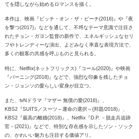
てを隠しながら始めるロマンスを描く。
本作は、映画『ビッチ・オン・ザ・ビーチ(2016)』や『夜
を撃つ(2017)』などを通して、不埒なテーマ意識で注目さ
れたチョン・ガヨン監督の新作で、エネルギッシュなセリ
フやトレンディーな演出、よどみなく率直な表現方法で、
多くの観客の共感を呼ぶものと見られる。
特に、Netflix(ネットフリックス)『コール(2020)』や映画
『バーニング(2018)』などで、強烈な印象を残したチョ
ン・ジョンソの愛らしい変身が目立つ。
また、tvNドラマ『マザー 無償の愛(2018)』、
KBS2『SUITS／スーツ～運命の選択～(邦題/2018)』、
KBS2『最高の離婚(2018)』、Netflix『D.P. －脱走兵追跡
官－(2021)』などで、特別な存在感を示したソン・ソック
の、かわいい魅力も注目する価値アリ。