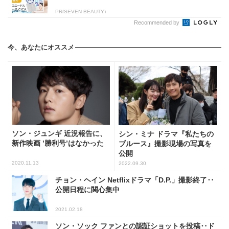
PR(SEVEN BEAUTY)
Recommended by
今、あなたにオススメ
ソン・ジュンギ 近況報告に、
シン・ミナ ドラマ『私たちの
新作映画 ’勝利号’はなかった
ブルース』撮影現場の写真を
公開
2020.11.13
2022.09.30
チョン・ヘイン Netflixドラマ「D.P.」撮影終了‥
公開日程に関心集中
2021.02.18
ソン・ソック ファンとの認証ショットを投稿‥ド