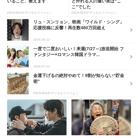
いること、教えます
と外れる人の違い実は“こ
こ”でした
PR(合同会社デジタルファーム )
PR(合同会社デジタルファーム )
リュ・スンリョン、映画「ワイルド・シング」
応援投稿に反響！再生数480万回超え
2026.06.12
一度で二度おいしい！来週(7/27～)放送開始 フ
ァンタジー×ロマンス韓国ドラマ...
2026.07.24
金運下げるの絶対やめて！9割が知らない“貯金
術”
PR(合同会社デジタルファーム )