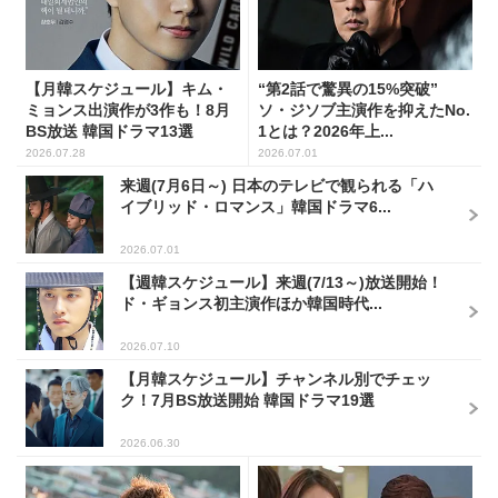
【月韓スケジュール】キム・
“第2話で驚異の15%突破”
ミョンス出演作が3作も！8月
ソ・ジソブ主演作を抑えたNo.
BS放送 韓国ドラマ13選
1とは？2026年上...
2026.07.28
2026.07.01
来週(7月6日～) 日本のテレビで観られる「ハ
イブリッド・ロマンス」韓国ドラマ6...
2026.07.01
【週韓スケジュール】来週(7/13～)放送開始！
ド・ギョンス初主演作ほか韓国時代...
2026.07.10
【月韓スケジュール】チャンネル別でチェッ
ク！7月BS放送開始 韓国ドラマ19選
2026.06.30