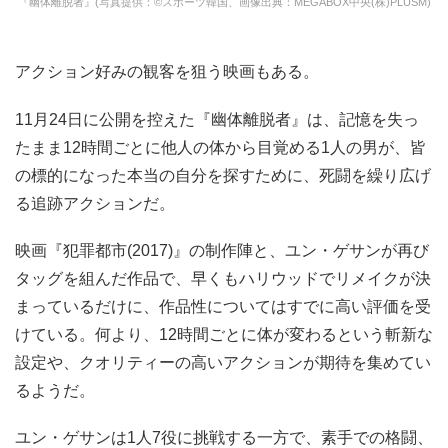
『幽体離脱者』(写真提供：©スポーツ韓国、画像出典：MEGABOX中央(株)PLUSM)
アクション好みの観客を狙う映画もある。
11月24日に公開を控えた『幽体離脱者』は、記憶を失っ
たまま12時間ごとに他人の体から目覚める1人の男が、皆
の標的になった本当の自分を探すために、死闘を繰り広げ
る追跡アクションだ。
映画『犯罪都市(2017)』の制作陣と、ユン・ゲサンが再び
タッグを組んだ作品で、早くもハリウッドでリメイクが決
まっているだけに、作品性についてはすでに高い評価を受
けている。何より、12時間ごとに体が変わるという斬新な
設定や、クオリティーの高いアクションが期待を集めてい
るようだ。
ユン・ゲサンは1人7役に挑戦する一方で、素手での格闘、