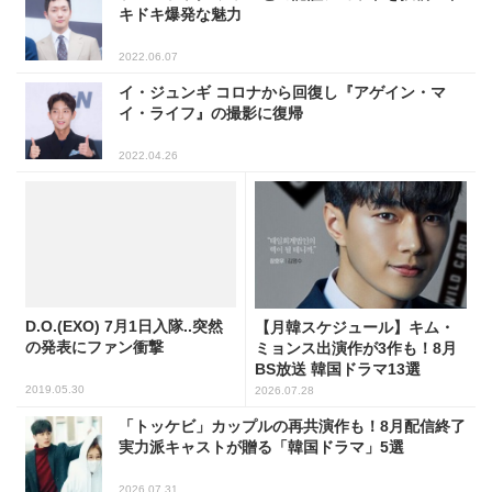
キドキ爆発な魅力
2022.06.07
イ・ジュンギ コロナから回復し『アゲイン・マ
イ・ライフ』の撮影に復帰
2022.04.26
D.O.(EXO) 7月1日入隊..突然
【月韓スケジュール】キム・
の発表にファン衝撃
ミョンス出演作が3作も！8月
BS放送 韓国ドラマ13選
2019.05.30
2026.07.28
「トッケビ」カップルの再共演作も！8月配信終了
実力派キャストが贈る「韓国ドラマ」5選
2026.07.31