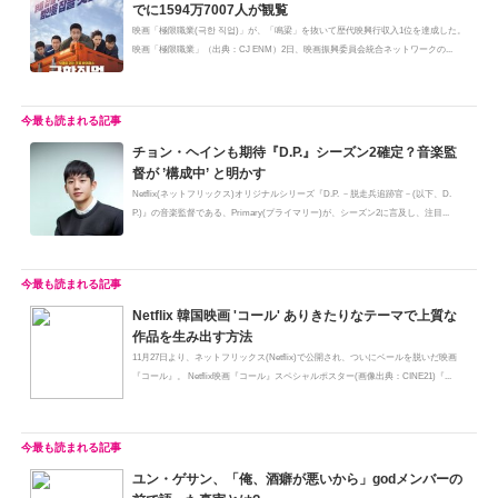
でに1594万7007人が観覧
映画「極限職業(극한 직업)」が、「鳴梁」を抜いて歴代映興行収入1位を達成した。
映画「極限職業」（出典：CJ ENM）2日、映画振興委員会統合ネットワークの...
チョン・ヘインも期待『D.P.』シーズン2確定？音楽監
督が ’構成中’ と明かす
Netflix(ネットフリックス)オリジナルシリーズ『D.P. －脱走兵追跡官－(以下、D.
P.)』の音楽監督である、Primary(プライマリー)が、シーズン2に言及し、注目...
Netflix 韓国映画 'コール' ありきたりなテーマで上質な
作品を生み出す方法
11月27日より、ネットフリックス(Netflix)で公開され、ついにベールを脱いだ映画
『コール』。 Netflix映画『コール』スペシャルポスター(画像出典：CINE21)『...
ユン・ゲサン、「俺、酒癖が悪いから」godメンバーの