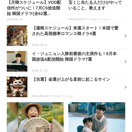
【月韓スケジュール】VOD配
宝くじ当たる人だけがやって
信作がついに！7月CS放送開
いること、教えます
始 韓国ドラマ(全62選...
2026.06.23
PR(合同会社デジタルファーム )
【週韓スケジュール】来週スタート！本国で愛
された高視聴率ロマンス韓ドラ4選
2026.06.12
イ・ジュニョン入隊前最後の主演作も！8月本
国放送&配信開始 韓国ドラマ7選
2026.07.21
【当選】金運が上がる直前に起こるサイン
PR(合同会社デジタルファーム )