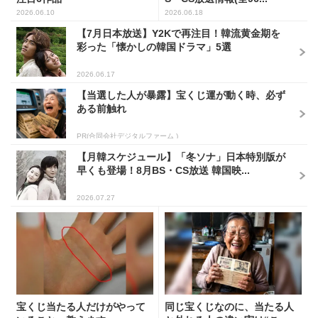
2026.06.10
2026.06.18
【7月日本放送】Y2Kで再注目！韓流黄金期を
彩った「懐かしの韓国ドラマ」5選
2026.06.17
【当選した人が暴露】宝くじ運が動く時、必ず
ある前触れ
PR(合同会社デジタルファーム )
【月韓スケジュール】「冬ソナ」日本特別版が
早くも登場！8月BS・CS放送 韓国映...
2026.07.27
宝くじ当たる人だけがやって
同じ宝くじなのに、当たる人