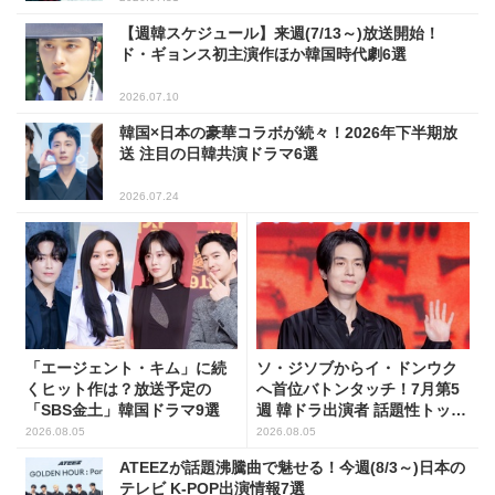
【週韓スケジュール】来週(7/13～)放送開始！
ド・ギョンス初主演作ほか韓国時代劇6選
2026.07.10
韓国×日本の豪華コラボが続々！2026年下半期放
送 注目の日韓共演ドラマ6選
2026.07.24
「エージェント・キム」に続
ソ・ジソブからイ・ドンウク
くヒット作は？放送予定の
へ首位バトンタッチ！7月第5
「SBS金土」韓国ドラマ9選
週 韓ドラ出演者 話題性トップ
5
2026.08.05
2026.08.05
ATEEZが話題沸騰曲で魅せる！今週(8/3～)日本の
テレビ K-POP出演情報7選