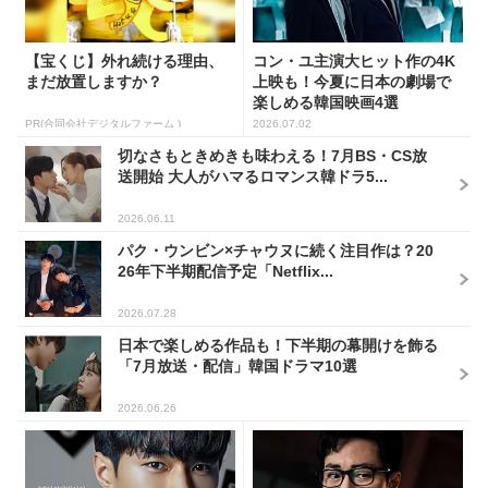
【宝くじ】外れ続ける理由、
コン・ユ主演大ヒット作の4K
まだ放置しますか？
上映も！今夏に日本の劇場で
楽しめる韓国映画4選
PR(合同会社デジタルファーム )
2026.07.02
切なさもときめきも味わえる！7月BS・CS放
送開始 大人がハマるロマンス韓ドラ5...
2026.06.11
パク・ウンビン×チャウヌに続く注目作は？20
26年下半期配信予定「Netflix...
2026.07.28
日本で楽しめる作品も！下半期の幕開けを飾る
「7月放送・配信」韓国ドラマ10選
2026.06.26