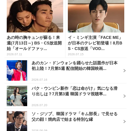
あの時の胸キュンが蘇る！来
イ・ミンギ主演「FACE ME」
週(7月13日～) BS・CS放送開
が日本のテレビ初登場！8月B
始「オールドファッ...
S・CS放送「VOD...
2026.07.11
2026.07.15
あのカン・ドンウォンを踊らせた話題作が日本
初上陸！7月第5週 配信開始の韓国映画...
2026.07.16
パク・ウンビン新作「恋は命がけ」気になる滑
り出しは？7月第3週 韓国ドラマ視聴率...
2026.07.20
ソ・ジソブ、韓国ドラマ「キム部長」で見せる
父の顔！焼肉店で始まる特別な縁
2026.06.09