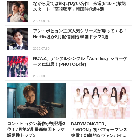
ながら見では終われない名作！来週(8/10～)放送
スタート「高視聴率」韓国時代劇4選
2026.08.04
アン・ボヒョン主演人気シリーズが帰ってくる！
Netflixほか8月配信開始 韓国ドラマ4選
2026.07.30
NOWZ、デジタルシングル「Achilles」ショーケ
ースに出席！(PHOTO14枚)
2026.08.05
コン・ヒョジン新作が初登場2
BABYMONSTER、
位！7月第5週 最新韓国ドラマ
「MOON」初パフォーマンス
話題性トップ5
披露！幻想的なヴァンパイア