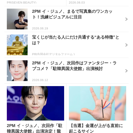
PR(SEVEN BEAUTY)
2026.08.03
2PM イ・ジュノ、まるで写真集のワンカッ
ト！洗練ビジュアルに注目
2026.06.19
宝くじが当たる人にだけ共通する“ある特徴”と
は？
PR(合同会社デジタルファーム )
2PM イ・ジュノ、次回作はファンタジー・ラ
ブコメ？「駐韓異国大使館」出演検討
2026.06.12
2PM イ・ジュノ、次回作「駐
【当選】金運が上がる直前に
韓異国大使館」出演決定！龍
起こるサイン