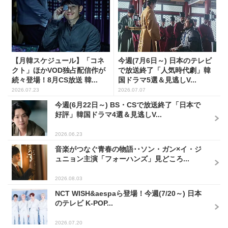
【月韓スケジュール】「コネ
今週(7月6日～) 日本のテレビ
クト」ほかVOD独占配信作が
で放送終了「人気時代劇」韓
続々登場！8月CS放送 韓...
国ドラマ5選＆見逃しV...
2026.07.23
2026.07.07
今週(6月22日～) BS・CSで放送終了「日本で
好評」韓国ドラマ4選＆見逃しV...
2026.06.23
音楽がつなぐ青春の物語･･ソン・ガン×イ・ジ
ュニョン主演「フォーハンズ」見どころ...
2026.08.03
NCT WISH&aespaら登場！今週(7/20～) 日本
のテレビ K-POP...
2026.07.20