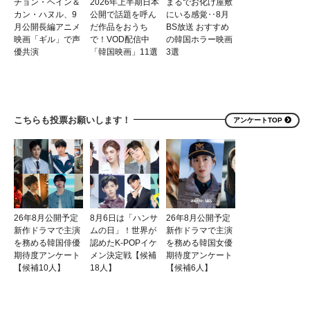
チョン・ヘイン＆
2026年上半期日本
まるでお化け屋敷
カン・ハヌル、9
公開で話題を呼ん
にいる感覚‥8月
月公開長編アニメ
だ作品をおうち
BS放送 おすすめ
映画「ギル」で声
で！VOD配信中
の韓国ホラー映画
優共演
「韓国映画」11選
3選
こちらも投票お願いします！
アンケートTOP
26年8月公開予定
8月6日は「ハンサ
26年8月公開予定
新作ドラマで主演
ムの日」！世界が
新作ドラマで主演
を務める韓国俳優
認めたK-POPイケ
を務める韓国女優
期待度アンケート
メン決定戦【候補
期待度アンケート
【候補10人】
18人】
【候補6人】