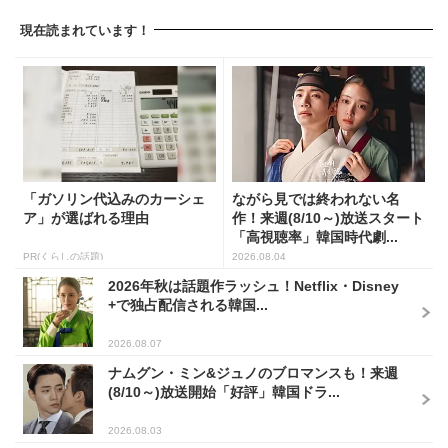
現在読まれています！
「ガソリン代込みのカーシェ
ながら見では終われない名
ア」が選ばれる理由
作！来週(8/10～)放送スタート
「高視聴率」韓国時代劇...
PR(くらしの話題)
2026.08.04
2026年秋は話題作ラッシュ！Netflix・Disney
+で独占配信される韓国...
2026.08.07
ナムグン・ミン&ジュノのブロマンスも！来週
(8/10～)放送開始「好評」韓国ドラ...
2026.08.03