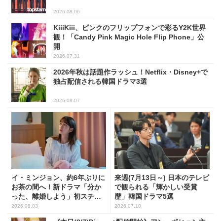
2026.08.06
KiiiKiii、ピンクのフリップフォンで彩るY2K世界
観！「Candy Pink Magic Hole Flip Phone」公
開
2026.07.31
2026年秋は話題作ラッシュ！Netflix・Disney+で
独占配信される韓国ドラマ3選
2026.08.07
イ・ミンジョン、約6年ぶりに
来週(7月13日～) 日本のテレビ
お茶の間へ！新ドラマ「分か
で観られる「輝かしい受賞
った、離婚しよう」初スチー
歴」韓国ドラマ5選
ル公開
2026.08.03
2026.07.10