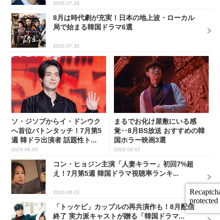
2026.07.28
8月は時代劇が充実！日本の地上波・ローカル
局で始まる韓国ドラマ6選
2026.07.30
ソ・ジソブからイ・ドンウク
まるでお化け屋敷にいる感
へ首位バトンタッチ！7月第5
覚‥8月BS放送 おすすめの韓
週 韓ドラ出演者 話題性ト...
国ホラー映画3選
2026.08.05
2026.08.07
コン・ヒョジン主演「人妻キラー」初回7%超
え！7月第5週 韓国ドラマ視聴率ランキ...
2026.08.03
「トッケビ」カップルの再共演作も！8月配信
終了 実力派キャストが贈る「韓国ドラマ...