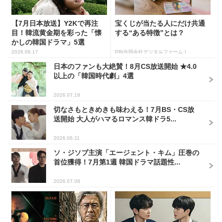
【7月日本放送】Y2Kで再注
宝くじが当たる人にだけ共通
目！韓流黄金期を彩った「懐
する“ある特徴”とは？
かしの韓国ドラマ」5選
2026.06.17
PR(合同会社デジタルファーム )
日本のファンも大絶賛！8月CS放送開始 ★4.0
以上の「韓国時代劇」4選
2026.07.16
切なさもときめきも味わえる！7月BS・CS放
送開始 大人がハマるロマンス韓ドラ5...
2026.06.11
ソ・ジソブ主演「エージェント・キム」圧巻の
首位獲得！7月第1週 韓国ドラマ話題性...
2026.07.08