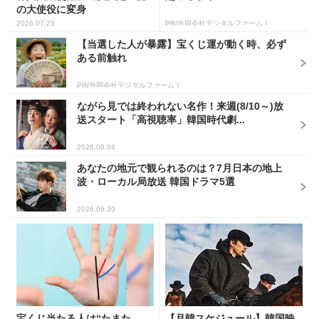
の大使役に変身
2026.07.23
PR(合同会社デジタルファーム )
【当選した人が暴露】宝くじ運が動く時、必ず
ある前触れ
PR(合同会社デジタルファーム )
ながら見では終われない名作！来週(8/10～)放
送スタート「高視聴率」韓国時代劇...
2026.08.04
あなたの地元で観られるのは？7月日本の地上
波・ローカル局放送 韓国ドラマ5選
2026.06.30
宝くじ当たる人は“たまた
【月韓スケジュール】韓国映