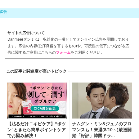
サイトの広告について
Danmee(ダンミ)は、収益化の一環としてオンライン広告を展開しており
ます。広告の内容(公序良俗を害するもの)や、可読性の低下につながる広
告に関するご意見はこちらの
フォーム
をご利用ください。
この記事と関連度が高いトピック
【貼るだけニキビケア】“ポツ
ナムグン・ミン&ジュノのブロ
ン”ときたら簡単ポイントケア
マンスも！来週(8/10～)放送開
でお悩み解決！
始「好評」韓国ドラ...