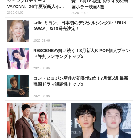
ジュンプロデュース
覚‥8月BS放送 おすすめの韓
VAYONN、26年夏版新人ボー
国ホラー映画3選
イズグループ人気No.1に
2026.08.06
2026.08.07
i-dle ミヨン、日本初のデジタルシングル「RUN
AWAY」8/10発売決定！
2026.08.06
RESCENEの勢い続く！8月新人K-POP個人ブラン
ド評判ランキングトップ5
2026.08.06
コン・ヒョジン新作が初登場2位！7月第5週 最新
韓国ドラマ話題性トップ5
2026.08.05