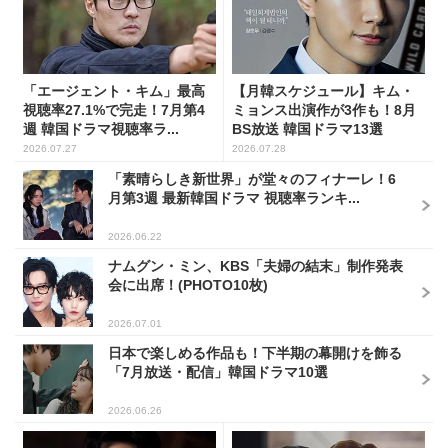
「エージェント・キム」最高
【月韓スケジュール】キム・
視聴率27.1%で完走！7月第4
ミョンス出演作が3作も！8月
週 韓国ドラマ視聴率ラ...
BS放送 韓国ドラマ13選
2026.07.27
2026.07.28
「素晴らしき新世界」が堂々のフィナーレ！6
月第3週 最新韓国ドラマ 視聴率ランキ...
2026.06.22
ナムグン・ミン、KBS「夫婦の結末」制作発表
会に出席！(PHOTO10枚)
2026.07.01
日本で楽しめる作品も！下半期の幕開けを飾る
「7月放送・配信」韓国ドラマ10選
2026.06.26