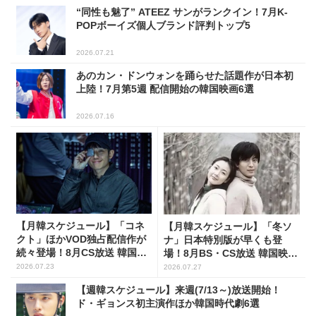
“同性も魅了” ATEEZ サンがランクイン！7月K-
POPボーイズ個人ブランド評判トップ5
2026.07.21
あのカン・ドンウォンを踊らせた話題作が日本初
上陸！7月第5週 配信開始の韓国映画6選
2026.07.16
【月韓スケジュール】「コネ
【月韓スケジュール】「冬ソ
クト」ほかVOD独占配信作が
ナ」日本特別版が早くも登
続々登場！8月CS放送 韓国ド
場！8月BS・CS放送 韓国映画
ラマ(全66選)
(全109選)
2026.07.23
2026.07.27
【週韓スケジュール】来週(7/13～)放送開始！
ド・ギョンス初主演作ほか韓国時代劇6選