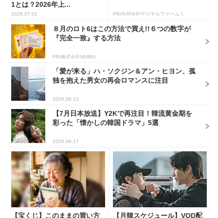
1とは？2026年上...
2026.07.01
PR(合同会社デジタルファーム )
８月のロト6はこの方法で買え!!６つの数字が
『完全一致』する方法
PR(株式会社MURA)
「愛が来る」ハ・ソクジン＆アン・ヒヨン、孤
独を抱えた男女の再会ロマンスに注目
2026.06.23
【7月日本放送】Y2Kで再注目！韓流黄金期を
彩った「懐かしの韓国ドラマ」5選
2026.06.17
【宝くじ】このままの買い方
【月韓スケジュール】VOD配