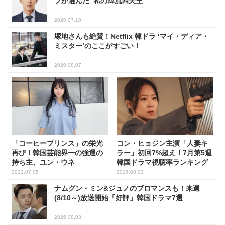
フが選んだ ‘私の韓流四天王’
2020.07.10
塚地さんも絶賛！Netflix 韓ドラ ‘マイ・ディア・
ミスター’のここがすごい！
2020.08.07
「コーヒープリンス」の栄光
コン・ヒョジン主演「人妻キ
再び！韓国芸能界一の強運の
ラー」初回7%超え！7月第5週
持ち主、ユン・ウネ
韓国ドラマ視聴率ランキング
2022.07.05
2026.08.03
ナムグン・ミン&ジュノのブロマンスも！来週
(8/10～)放送開始「好評」韓国ドラマ7選
2026.08.03