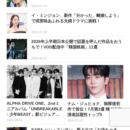
2026.07.10
イ・ミンジョン、新作「分かった、離婚しよう」
で現実味あふれる夫婦ドラマに挑戦！
2026.07.28
2026年上半期日本公開で話題を呼んだ作品をおう
ちで！VOD配信中「韓国映画」11選
2026.08.07
ALPHA DRIVE ONE、2ndミ
ナム・ジュヒョク、除隊後初
ニアルバム「UNBREAKABLE
作で首位！7月第3週 韓ドラ出
: 少年BEAST」新ビジュアル
演者話題性トップ5
解禁！
2026.08.06
2026.07.22
KARA ハン・スンヨン、新ドラマ「お坊ちゃま、