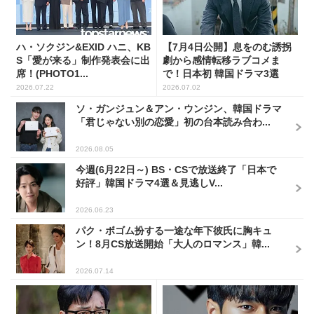
ハ・ソクジン&EXID ハニ、KB
【7月4日公開】息をのむ誘拐
S「愛が来る」制作発表会に出
劇から感情転移ラブコメま
席！(PHOTO1...
で！日本初 韓国ドラマ3選
2026.07.22
2026.07.02
ソ・ガンジュン＆アン・ウンジン、韓国ドラマ
「君じゃない別の恋愛」初の台本読み合わ...
2026.08.05
今週(6月22日～) BS・CSで放送終了「日本で
好評」韓国ドラマ4選＆見逃しV...
2026.06.23
パク・ボゴム扮する一途な年下彼氏に胸キュ
ン！8月CS放送開始「大人のロマンス」韓...
2026.07.14