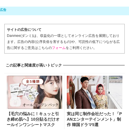
サイトの広告について
Danmee(ダンミ)は、収益化の一環としてオンライン広告を展開しており
ます。広告の内容(公序良俗を害するもの)や、可読性の低下につながる広
告に関するご意見はこちらの
フォーム
をご利用ください。
この記事と関連度が高いトピック
【毛穴の悩みに！キュッと引
実は同じ制作会社だった！「P
き締め肌へ】10分貼るだけオ
ANエンターテインメント」制
ールインワンシートマスク
作 韓国ドラマ5選