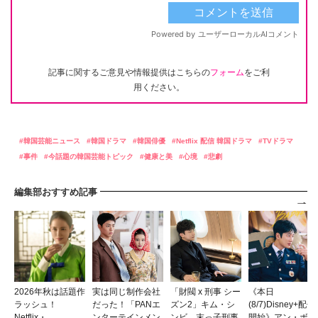
記事に関するご意見や情報提供はこちらの
フォーム
をご利
用ください。
韓国芸能ニュース
韓国ドラマ
韓国俳優
Netflix 配信 韓国ドラマ
TVドラマ
事件
今話題の韓国芸能トピック
健康と美
心境
悲劇
編集部おすすめ記事
2026年秋は話題作
実は同じ制作会社
「財閥 x 刑事 シー
《本日
ラッシュ！
だった！「PANエ
ズン2」キム・シ
(8/7)Disney+配信
Netflix・
ンターテインメン
ンビ、末っ子刑事
開始》アン・ボヒ