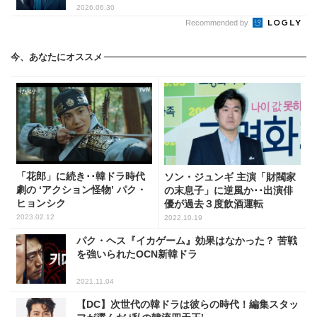
2026.06.30
Recommended by
今、あなたにオススメ
「花郎」に続き･･韓ドラ時代
ソン・ジュンギ 主演「財閥家
劇の ‘アクション怪物’ パク・
の末息子」に逆風か･･出演俳
ヒョンシク
優が過去３度飲酒運転
2023.02.12
2022.10.19
パク・ヘス『イカゲーム』効果はなかった？ 苦戦
を強いられたOCN新韓ドラ
2021.11.04
【DC】次世代の韓ドラは彼らの時代！編集スタッ