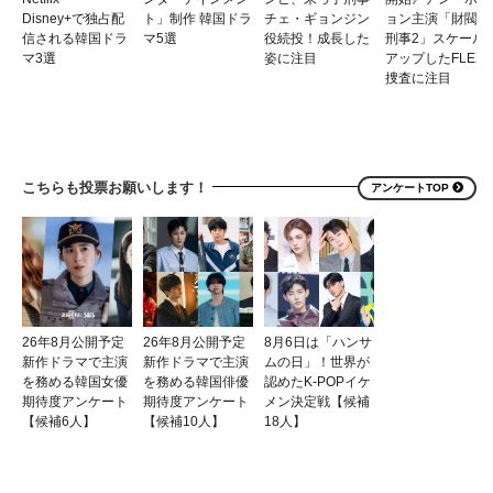
Disney+で独占配
ト」制作 韓国ドラ
チェ・ギョンジン
ョン主演「財閥 x
信される韓国ドラ
マ5選
役続投！成長した
刑事2」スケール
マ3選
姿に注目
アップしたFLEX
捜査に注目
こちらも投票お願いします！
アンケートTOP
26年8月公開予定
26年8月公開予定
8月6日は「ハンサ
新作ドラマで主演
新作ドラマで主演
ムの日」！世界が
を務める韓国女優
を務める韓国俳優
認めたK-POPイケ
期待度アンケート
期待度アンケート
メン決定戦【候補
【候補6人】
【候補10人】
18人】