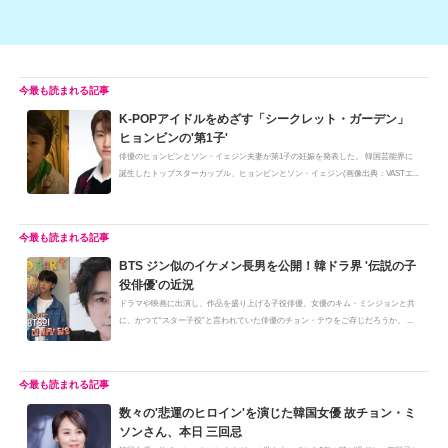
K-POPアイドルをめざす「シークレット・ガーデン」
ヒョンビンの'第1子'
俳優のヒョンビンとソン・イェジン夫妻が第1子の妊娠を発表した。 韓国芸能界に
誕生したトップスターカップル、ヒョンビンとソン・イェジン(画像出典：VASTエ...
BTS ジン似のイケメン長男を公開！韓ドラ界 '伝説の子
役俳優'の近況
ドラマや映画に出演し、作品を盛り上げる子役俳優。女優のキム・ミンジョンと共
に、かつて“スター子役”と言われていた俳優のチョン・テウをご存じだろうか。 ...
数々の'悲運のヒロイン'を演じた韓国女優 故チョン・ミ
ソンさん、本日 三回忌