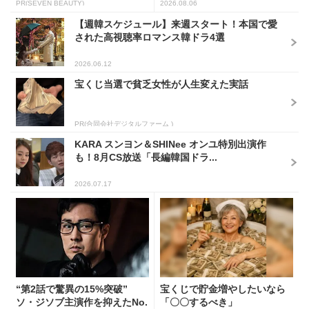
PR(SEVEN BEAUTY)
2026.08.06
【週韓スケジュール】来週スタート！本国で愛
された高視聴率ロマンス韓ドラ4選
2026.06.12
宝くじ当選で貧乏女性が人生変えた実話
PR(合同会社デジタルファーム )
KARA スンヨン＆SHINee オンユ特別出演作
も！8月CS放送「長編韓国ドラ...
2026.07.17
“第2話で驚異の15%突破”
宝くじで貯金増やしたいなら
ソ・ジソブ主演作を抑えたNo.
「〇〇するべき」