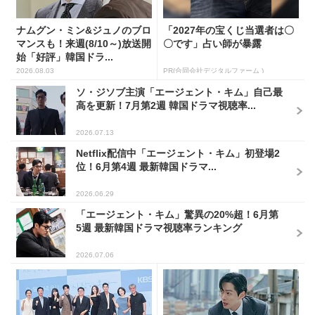
ナムグン・ミン&ジュノのブロ
「2027年の宝くじ当選者は〇
マンスも！来週(8/10～)放送開
〇です」占い師が暴露
始「好評」韓国ドラ...
2026.08.03
PR(合同会社デジタルファーム )
ソ・ジソブ主演「エージェント・キム」自己最
高を更新！7月第2週 韓国ドラマ視聴率...
2026.07.13
Netflix配信中「エージェント・キム」初登場2
位！6月第4週 最新韓国ドラマ...
2026.06.29
「エージェント・キム」驚異の20%超！6月第
5週 最新韓国ドラマ視聴率ランキング
2026.07.06