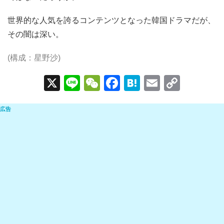
世界的な人気を誇るコンテンツとなった韓国ドラマだが、
その闇は深い。
(構成：星野沙)
X
Li
W
F
H
E
C
n
e
a
at
m
o
e
C
c
e
ail
p
h
e
n
y
at
b
a
Li
o
n
o
k
k