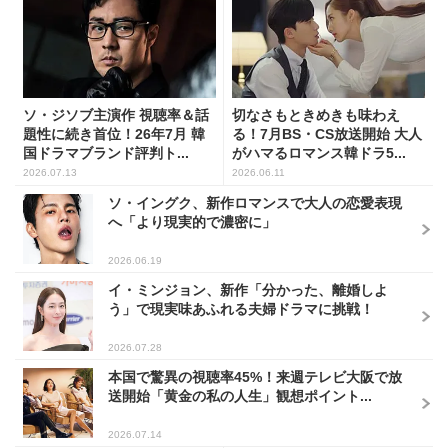
ソ・ジソブ主演作 視聴率＆話
切なさもときめきも味わえ
題性に続き首位！26年7月 韓
る！7月BS・CS放送開始 大人
国ドラマブランド評判ト...
がハマるロマンス韓ドラ5...
2026.07.13
2026.06.11
ソ・イングク、新作ロマンスで大人の恋愛表現
へ「より現実的で濃密に」
2026.06.19
イ・ミンジョン、新作「分かった、離婚しよ
う」で現実味あふれる夫婦ドラマに挑戦！
2026.07.28
本国で驚異の視聴率45%！来週テレビ大阪で放
送開始「黄金の私の人生」観想ポイント...
2026.07.14