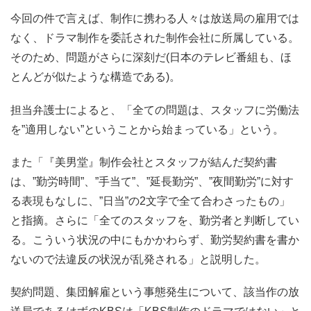
今回の件で言えば、制作に携わる人々は放送局の雇用では
なく、ドラマ制作を委託された制作会社に所属している。
そのため、問題がさらに深刻だ(日本のテレビ番組も、ほ
とんどが似たような構造である)。
担当弁護士によると、「全ての問題は、スタッフに労働法
を”適用しない”ということから始まっている」という。
また「『美男堂』制作会社とスタッフが結んだ契約書
は、”勤労時間”、”手当て”、”延長勤労”、”夜間勤労”に対す
る表現もなしに、”日当”の2文字で全て合わさったもの」
と指摘。さらに「全てのスタッフを、勤労者と判断してい
る。こういう状況の中にもかかわらず、勤労契約書を書か
ないので法違反の状況が乱発される」と説明した。
契約問題、集団解雇という事態発生について、該当作の放