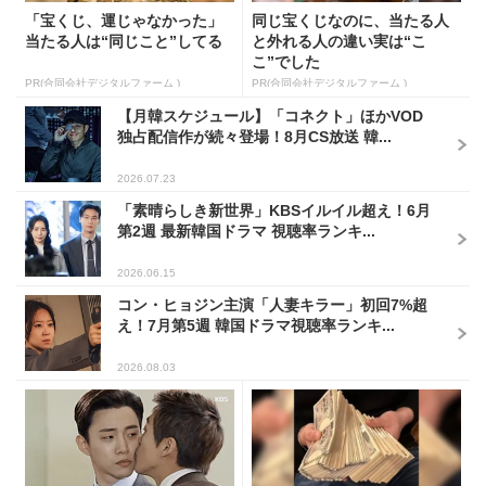
「宝くじ、運じゃなかった」
同じ宝くじなのに、当たる人
当たる人は“同じこと”してる
と外れる人の違い実は“こ
こ”でした
PR(合同会社デジタルファーム )
PR(合同会社デジタルファーム )
【月韓スケジュール】「コネクト」ほかVOD
独占配信作が続々登場！8月CS放送 韓...
2026.07.23
「素晴らしき新世界」KBSイルイル超え！6月
第2週 最新韓国ドラマ 視聴率ランキ...
2026.06.15
コン・ヒョジン主演「人妻キラー」初回7%超
え！7月第5週 韓国ドラマ視聴率ランキ...
2026.08.03