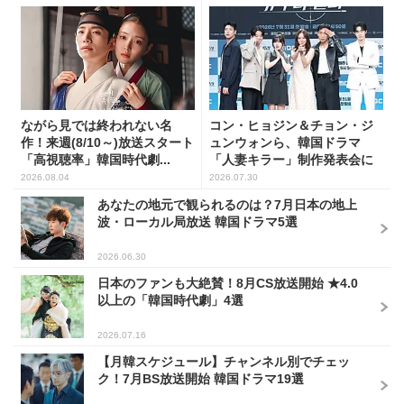
ながら見では終われない名
コン・ヒョジン＆チョン・ジ
作！来週(8/10～)放送スタート
ュンウォンら、韓国ドラマ
「高視聴率」韓国時代劇...
「人妻キラー」制作発表会に
出席...
2026.08.04
2026.07.30
あなたの地元で観られるのは？7月日本の地上
波・ローカル局放送 韓国ドラマ5選
2026.06.30
日本のファンも大絶賛！8月CS放送開始 ★4.0
以上の「韓国時代劇」4選
2026.07.16
【月韓スケジュール】チャンネル別でチェッ
ク！7月BS放送開始 韓国ドラマ19選