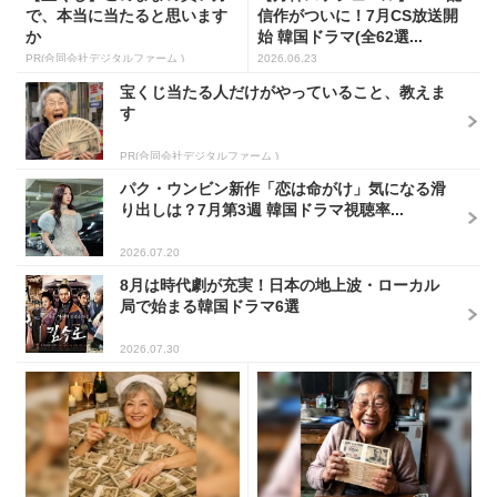
で、本当に当たると思います
信作がついに！7月CS放送開
か
始 韓国ドラマ(全62選...
PR(合同会社デジタルファーム )
2026.06.23
宝くじ当たる人だけがやっていること、教えま
す
PR(合同会社デジタルファーム )
パク・ウンビン新作「恋は命がけ」気になる滑
り出しは？7月第3週 韓国ドラマ視聴率...
2026.07.20
8月は時代劇が充実！日本の地上波・ローカル
局で始まる韓国ドラマ6選
2026.07.30