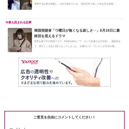
考察する記事を掲載し、注目を集めている。 現在日本で高い人気を誇る韓国...
韓国視聴者「ウ曜日が無くなる寂しさ･･」8月18日に最
終回を迎えるドラマ
世界を魅了中の韓国ドラマ、ENA(Netflix)『ウ・ヨンウ弁護士は天才肌』。最終回ま
で、残すところあと2話となってしまった。 女優のパク・ウンビンが主演を務...
ご意見を自由にコメントしてください！