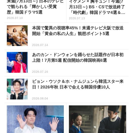
来週(7月13日～) 日本のテレビ
イケメン × 胸キュン！今週(7
で観られる「輝かしい受賞
月13日～) BS・CSで放送終了
歴」韓国ドラマ5選
「時代劇」韓国ドラマ4選＆見
逃しVOD
2026.07.10
2026.07.13
本国で驚異の視聴率45%！来週テレビ大阪で放送
開始「黄金の私の人生」観想ポイント5選
2026.07.14
あのカン・ドンウォンを踊らせた話題作が日本初
上陸！7月第5週 配信開始の韓国映画6選
2026.07.16
ビョン・ウソク＆ホ・ナムジュンら韓流スター来
日！2026年秋 日本で会える韓国俳優10人
2026.08.04