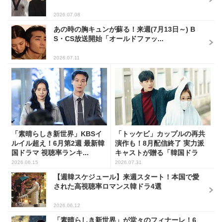
2026.07.08
あの時の胸キュンが蘇る！来週(7月13日～) B
S・CS放送開始「オールドファッ...
2026.07.11
「素晴らしき新世界」KBSイ
「トッケビ」カップルの再共
ルイル超え！6月第2週 最新韓
演作も！8月配信終了 実力派
国ドラマ 視聴率ランキ...
キャストが贈る「韓国ドラ
マ...
2026.06.15
2026.07.31
【週韓スケジュール】来週スタート！本国で愛
された高視聴率ロマンス韓ドラ4選
2026.06.12
「素晴らしき新世界」が堂々のフィナーレ！6