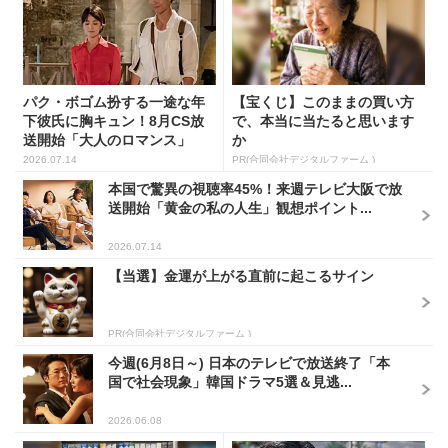
パク・ボゴム扮する一途な年
【宝くじ】このままの買い方
下彼氏に胸キュン！8月CS放
で、本当に当たると思います
送開始「大人のロマンス」
か
韓...
2026.07.14
PR(合同会社デジタルファーム )
本国で驚異の視聴率45%！来週テレビ大阪で放
送開始「黄金の私の人生」観想ポイント...
2026.07.14
【当選】金運が上がる直前に起こるサイン
PR(合同会社デジタルファーム )
今週(6月8日～) 日本のテレビで放送終了「本
国で社会現象」韓国ドラマ5選＆見逃...
2026.06.08