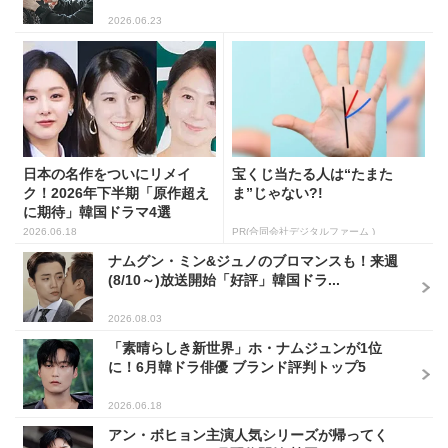
2026.06.23
日本の名作をついにリメイ
宝くじ当たる人は“たまた
ク！2026年下半期「原作超え
ま”じゃない?!
に期待」韓国ドラマ4選
2026.06.18
PR(合同会社デジタルファーム )
ナムグン・ミン&ジュノのブロマンスも！来週
(8/10～)放送開始「好評」韓国ドラ...
2026.08.03
「素晴らしき新世界」ホ・ナムジュンが1位
に！6月韓ドラ俳優 ブランド評判トップ5
2026.06.18
アン・ボヒョン主演人気シリーズが帰ってく