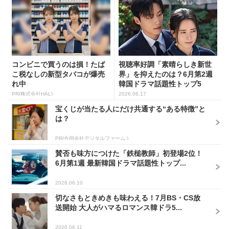
コンビニで買うのは損！たば
視聴率好調「素晴らしき新世
こ税なしの新型タバコが爆売
界」を抑えたのは？6月第2週
れ中
韓国ドラマ話題性トップ5
PR(株式会社HAL)
2026.06.17
宝くじが当たる人にだけ共通する“ある特徴”と
は？
PR(合同会社デジタルファーム )
賛否も味方につけた「鉄槌教師」初登場2位！
6月第1週 最新韓国ドラマ話題性トップ...
2026.06.10
切なさもときめきも味わえる！7月BS・CS放
送開始 大人がハマるロマンス韓ドラ5...
2026.06.11