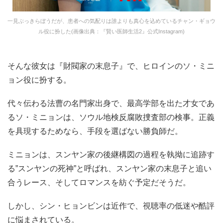
一見ぶっきらぼうだが、患者への気配りは誰よりも真心を込めているチャン・ギョウ
ル役に扮した(画像出典：『賢い医師生活2』公式Instagram)
そんな彼女は『財閥家の末息子』で、ヒロインのソ・ミニ
ョン役に扮する。
代々伝わる法曹の名門家出身で、最高学部を出た才女であ
るソ・ミニョンは、ソウル地検反腐敗捜査部の検事。正義
を具現するためなら、手段を選ばない勝負師だ。
ミニョンは、スンヤン家の後継構図の過程を執拗に追跡す
る”スンヤンの死神”と呼ばれ、スンヤン家の末息子と追い
合うレース、そしてロマンスを紡ぐ予定だそうだ。
しかし、シン・ヒョンビンは近作で、視聴率の低迷や酷評
に悩まされている。