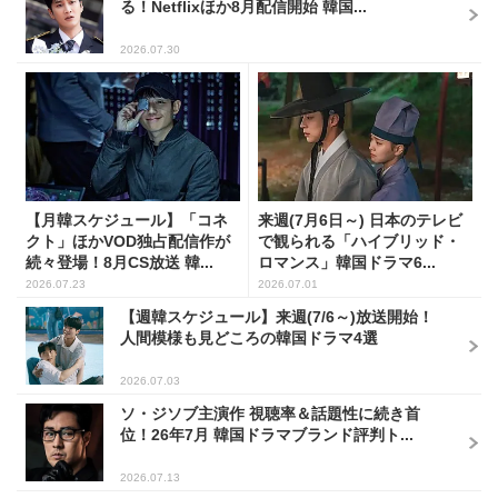
る！Netflixほか8月配信開始 韓国...
2026.07.30
【月韓スケジュール】「コネ
来週(7月6日～) 日本のテレビ
クト」ほかVOD独占配信作が
で観られる「ハイブリッド・
続々登場！8月CS放送 韓...
ロマンス」韓国ドラマ6...
2026.07.23
2026.07.01
【週韓スケジュール】来週(7/6～)放送開始！
人間模様も見どころの韓国ドラマ4選
2026.07.03
ソ・ジソブ主演作 視聴率＆話題性に続き首
位！26年7月 韓国ドラマブランド評判ト...
2026.07.13