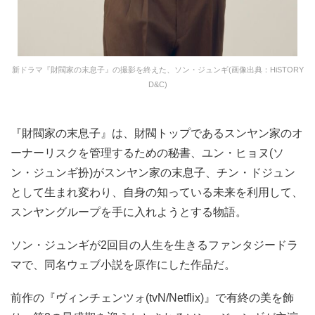
新ドラマ『財閥家の末息子』の撮影を終えた、ソン・ジュンギ(画像出典：HiSTORY
D&C)
『財閥家の末息子』は、財閥トップであるスンヤン家のオ
ーナーリスクを管理するための秘書、ユン・ヒョヌ(ソ
ン・ジュンギ扮)がスンヤン家の末息子、チン・ドジュン
として生まれ変わり、自身の知っている未来を利用して、
スンヤングループを手に入れようとする物語。
ソン・ジュンギが2回目の人生を生きるファンタジードラ
マで、同名ウェブ小説を原作にした作品だ。
前作の『ヴィンチェンツォ(tvN/Netflix)』で有終の美を飾