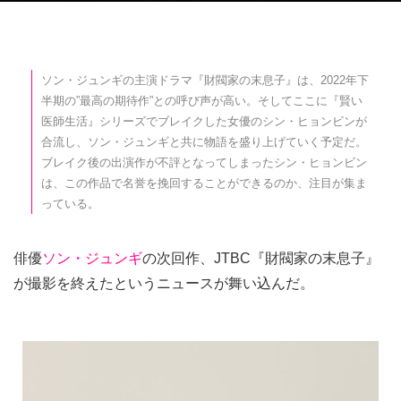
ソン・ジュンギの主演ドラマ『財閥家の末息子』は、2022年下
半期の”最高の期待作”との呼び声が高い。そしてここに『賢い
医師生活』シリーズでブレイクした女優のシン・ヒョンビンが
合流し、ソン・ジュンギと共に物語を盛り上げていく予定だ。
ブレイク後の出演作が不評となってしまったシン・ヒョンビン
は、この作品で名誉を挽回することができるのか、注目が集ま
っている。
俳優
ソン・ジュンギ
の次回作、JTBC『財閥家の末息子』
が撮影を終えたというニュースが舞い込んだ。