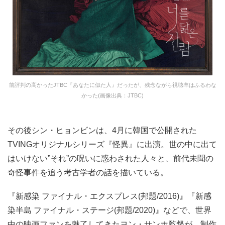
前評判の高かったJTBC『あなたに似た人』だったが、残念ながら視聴率はふるわな
かった(画像出典：JTBC)
その後シン・ヒョンビンは、4月に韓国で公開された
TVINGオリジナルシリーズ『怪異』に出演。世の中に出て
はいけない”それ”の呪いに惑わされた人々と、前代未聞の
奇怪事件を追う考古学者の話を描いている。
『新感染 ファイナル・エクスプレス(邦題/2016)』『新感
染半島 ファイナル・ステージ(邦題/2020)』などで、世界
中の映画ファンを魅了してきたヨン・サンホ監督が、制作