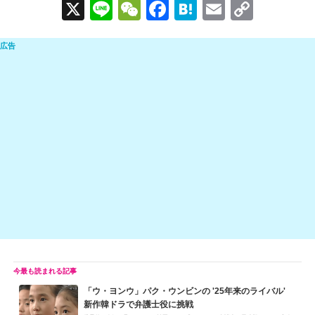
X
Li
W
F
H
E
C
n
e
a
at
m
o
e
C
c
e
ail
p
h
e
n
y
at
b
a
Li
o
n
o
k
k
「ウ・ヨンウ」パク・ウンビンの '25年来のライバル'
新作韓ドラで弁護士役に挑戦