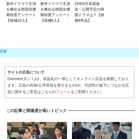
新作ドラマで主演
新作ドラマで主演
26年8月本国放
を務める韓国俳優
を務める韓国女優
送・公開予定の韓
期待度アンケート
期待度アンケート
国ドラマは？【候
【候補10人】
【候補6人】
補8作品】
サイトの広告について
Danmee(ダンミ)は、収益化の一環としてオンライン広告を展開しており
ます。広告の内容(公序良俗を害するもの)や、可読性の低下につながる広
告に関するご意見はこちらの
フォーム
をご利用ください。
この記事と関連度が高いトピック