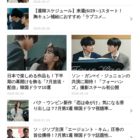
2026.06.17
【週韓スケジュール】来週(6/29～)スタート！
胸キュン補給におすすめ「ラブコメ...
2026.06.26
日本で楽しめる作品も！下半
ソン・ガン×イ・ジュニョンの
期の幕開けを飾る「7月放送・
共演に期待！「フォーハン
配信」韓国ドラマ10選
ズ」撮影スチール初公開
2026.06.26
2026.06.18
パク・ウンビン新作「恋は命がけ」気になる滑
り出しは？7月第3週 韓国ドラマ視聴率...
2026.07.20
ソ・ジソブ主演「エージェント・キム」圧巻の
首位獲得！7月第1週 韓国ドラマ話題性...