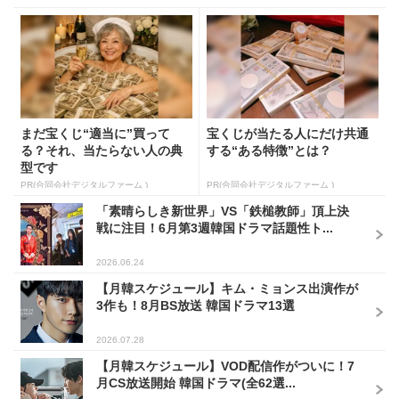
まだ宝くじ“適当に”買って
宝くじが当たる人にだけ共通
る？それ、当たらない人の典
する“ある特徴”とは？
型です
PR(合同会社デジタルファーム )
PR(合同会社デジタルファーム )
「素晴らしき新世界」VS「鉄槌教師」頂上決
戦に注目！6月第3週韓国ドラマ話題性ト...
2026.06.24
【月韓スケジュール】キム・ミョンス出演作が
3作も！8月BS放送 韓国ドラマ13選
2026.07.28
【月韓スケジュール】VOD配信作がついに！7
月CS放送開始 韓国ドラマ(全62選...