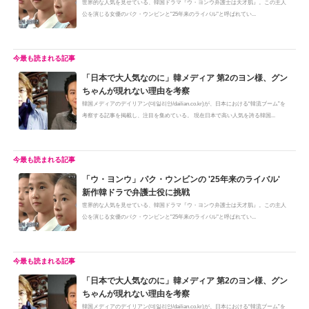
世界的な人気を見せている、韓国ドラマ『ウ・ヨンウ弁護士は天才肌』。この主人
公を演じる女優のパク・ウンビンと"25年来のライバル"と呼ばれてい...
「日本で大人気なのに」韓メディア 第2のヨン様、グン
ちゃんが現れない理由を考察
韓国メディアのデイリアン(데일리안/dailian.co.kr)が、日本における“韓流ブーム”を
考察する記事を掲載し、注目を集めている。 現在日本で高い人気を誇る韓国...
「ウ・ヨンウ」パク・ウンビンの '25年来のライバル'
新作韓ドラで弁護士役に挑戦
世界的な人気を見せている、韓国ドラマ『ウ・ヨンウ弁護士は天才肌』。この主人
公を演じる女優のパク・ウンビンと"25年来のライバル"と呼ばれてい...
「日本で大人気なのに」韓メディア 第2のヨン様、グン
ちゃんが現れない理由を考察
韓国メディアのデイリアン(데일리안/dailian.co.kr)が、日本における“韓流ブーム”を