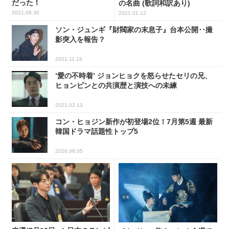
だった！
の名曲 (歌詞和訳あり)
2021.08.30
2021.01.12
ソン・ジュンギ『財閥家の末息子』台本公開‥撮
影突入を報告？
2021.11.18
’愛の不時着’ ジョンヒョクを怒らせたセリの兄、
ヒョンビンとの共演歴と演技への未練
2021.02.13
コン・ヒョジン新作が初登場2位！7月第5週 最新
韓国ドラマ話題性トップ5
2026.08.05