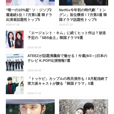
“唯一の10%超” ソ・ジソブ2
Netflix今年初の時代劇「トン
週連続1位！7月第1週 韓ドラ
グン」首位獲得！7月第3週 韓
出演者話題性トップ5
国ドラマ話題性トップ5
2026.07.08
2026.07.22
「エージェント・キム」に続くヒット作は？放送
予定の「SBS金土」韓国ドラマ9選
2026.08.05
ATEEZが話題沸騰曲で魅せる！今週(8/3～)日本の
テレビ K-POP出演情報7選
2026.08.03
「トッケビ」カップルの再共演作も！8月配信終了
実力派キャストが贈る「韓国ドラマ」5選
2026.07.31