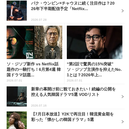
パク・ウンビン×チャウヌに続く注目作は？20
26年下半期配信予定「Netflix...
2026.07.28
ソ・ジソブ新作 vs Netflix話
“第2話で驚異の15%突破”
題作の一騎打ち！6月第4週 韓
ソ・ジソブ主演作を抑えたNo.
国ドラマ話題...
1とは？2026年上...
2026.07.01
2026.07.01
新章の幕開け前に観ておきたい！続編の公開を
控える人気韓国ドラマ5選 VODリスト
2026.07.16
【7月日本放送】Y2Kで再注目！韓流黄金期を
彩った「懐かしの韓国ドラマ」5選