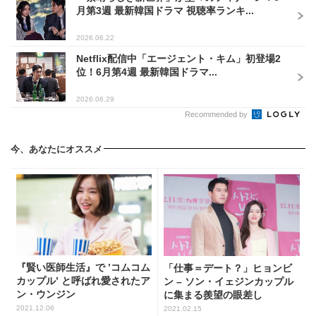
月第3週 最新韓国ドラマ 視聴率ランキ...
2026.06.22
Netflix配信中「エージェント・キム」初登場2
位！6月第4週 最新韓国ドラマ...
2026.06.29
Recommended by
今、あなたにオススメ
『賢い医師生活』で ’コムコム
「仕事＝デート？」ヒョンビ
カップル’ と呼ばれ愛されたア
ン – ソン・イェジンカップル
ン・ウンジン
に集まる羨望の眼差し
2021.12.06
2021.02.15