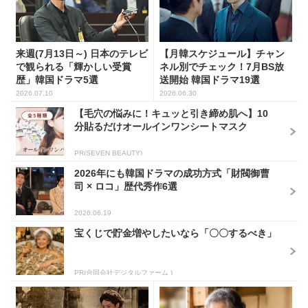
来週(7月13日～) 日本のテレビ
【月韓スケジュール】チャン
で観られる「輝かしい受賞
ネル別でチェック！7月BS放
歴」韓国ドラマ5選
送開始 韓国ドラマ19選
2026.07.10
2026.06.30
【毛穴の悩みに！キュッと引き締め肌へ】10
分貼るだけオールインワンシートマスク
PR(SEVEN BEAUTY)
2026年にも韓国ドラマの成功方式「財閥御曹
司 × ロコ」歴代秀作6選
2026.06.19
宝くじで貯金増やしたいなら「〇〇するべき」
PR(合同会社デジタルファーム )