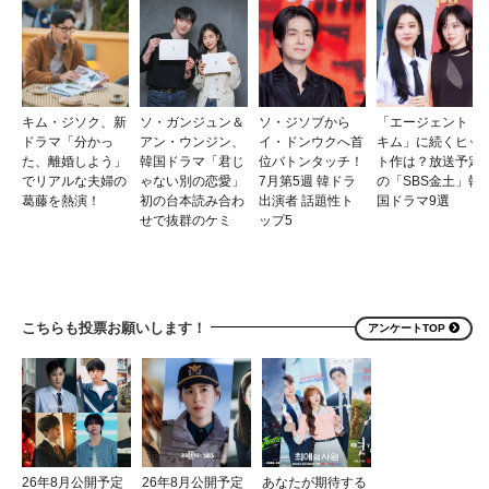
キム・ジソク、新
ソ・ガンジュン＆
ソ・ジソブから
「エージェント・
ドラマ「分かっ
アン・ウンジン、
イ・ドンウクへ首
キム」に続くヒッ
た、離婚しよう」
韓国ドラマ「君じ
位バトンタッチ！
ト作は？放送予定
でリアルな夫婦の
ゃない別の恋愛」
7月第5週 韓ドラ
の「SBS金土」韓
葛藤を熱演！
初の台本読み合わ
出演者 話題性ト
国ドラマ9選
せで抜群のケミ
ップ5
こちらも投票お願いします！
アンケートTOP
26年8月公開予定
26年8月公開予定
あなたが期待する