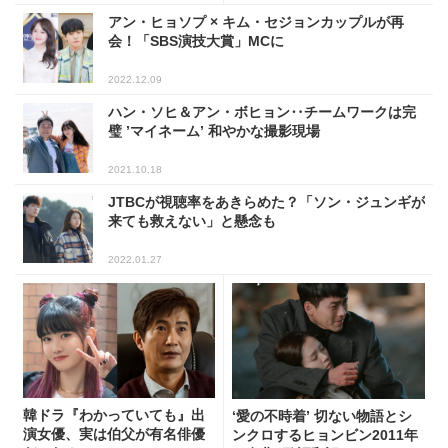
アン・ヒョソプ × キム・セジョンカップルが再
会！「SBS演技大賞」MCに
2022.12.09
ハン・ソヒ＆アン・ボヒョン‥チームワークは完
璧 ’マイネーム’ 和やかな撮影現場
2021.10.18
JTBCが視聴率をあきらめた？「ソン・ジュンギが
来ても救えない」と懸念も
2022.01.27
韓ドラ『わかっていても』出
‘愛の不時着’ 切ない物語とシ
演女優、実は伯父が有名俳優
ンクロするヒョンビン2011年