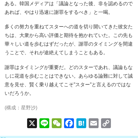
ある。韓国メディアは「議論となった後、非を認めるので
あれば、やはり迅速に謝罪をするべき」と一喝。
多くの努力を重ねてスターへの道を切り開いてきた彼女た
ちは、大衆から高い評価と期待を抱かれていた。この先も
華々しい道を歩むはずだったが、謝罪のタイミングを間違
うことで、それが途絶えてしまうこともある。
謝罪はタイミングが重要だ。どのスターであれ、議論もな
しに花道を歩むことはできない。あらゆる論難に対して誠
意を見せ、賢く乗り越えてこそ”スター”と言えるのではな
いだろうか。
(構成：星野沙)
X
Li
W
F
H
E
C
n
e
a
at
m
o