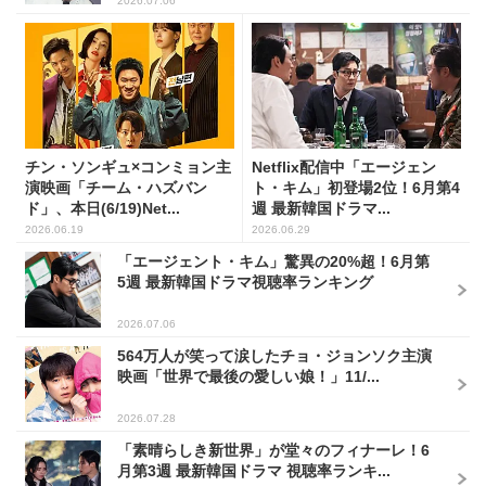
2026.07.06
チン・ソンギュ×コンミョン主
Netflix配信中「エージェン
演映画「チーム・ハズバン
ト・キム」初登場2位！6月第4
ド」、本日(6/19)Net...
週 最新韓国ドラマ...
2026.06.19
2026.06.29
「エージェント・キム」驚異の20%超！6月第
5週 最新韓国ドラマ視聴率ランキング
2026.07.06
564万人が笑って涙したチョ・ジョンソク主演
映画「世界で最後の愛しい娘！」11/...
2026.07.28
「素晴らしき新世界」が堂々のフィナーレ！6
月第3週 最新韓国ドラマ 視聴率ランキ...