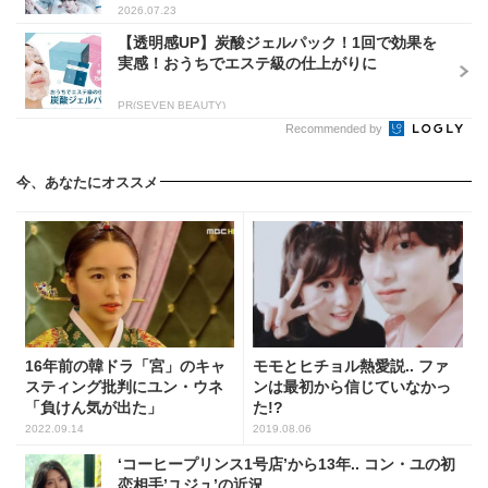
2026.07.23
【透明感UP】炭酸ジェルパック！1回で効果を
実感！おうちでエステ級の仕上がりに
PR(SEVEN BEAUTY)
Recommended by
今、あなたにオススメ
16年前の韓ドラ「宮」のキャ
モモとヒチョル熱愛説.. ファ
スティング批判にユン・ウネ
ンは最初から信じていなかっ
「負けん気が出た」
た!?
2022.09.14
2019.08.06
‘コーヒープリンス1号店’から13年.. コン・ユの初
恋相手’ユジュ’の近況