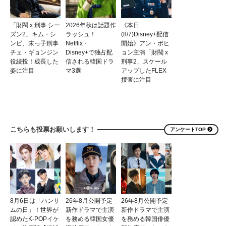
「財閥 x 刑事 シー
2026年秋は話題作
《本日
ズン2」キム・シ
ラッシュ！
(8/7)Disney+配信
ンビ、末っ子刑事
Netflix・
開始》アン・ボヒ
チェ・ギョンジン
Disney+で独占配
ョン主演「財閥 x
役続投！成長した
信される韓国ドラ
刑事2」スケール
姿に注目
マ3選
アップしたFLEX
捜査に注目
こちらも投票お願いします！
アンケートTOP
8月6日は「ハンサ
26年8月公開予定
26年8月公開予定
ムの日」！世界が
新作ドラマで主演
新作ドラマで主演
認めたK-POPイケ
を務める韓国女優
を務める韓国俳優