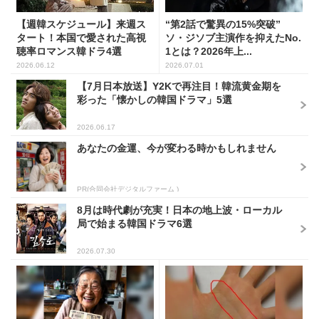
【週韓スケジュール】来週ス
“第2話で驚異の15%突破”
タート！本国で愛された高視
ソ・ジソブ主演作を抑えたNo.
聴率ロマンス韓ドラ4選
1とは？2026年上...
2026.06.12
2026.07.01
【7月日本放送】Y2Kで再注目！韓流黄金期を
彩った「懐かしの韓国ドラマ」5選
2026.06.17
あなたの金運、今が変わる時かもしれません
PR(合同会社デジタルファーム )
8月は時代劇が充実！日本の地上波・ローカル
局で始まる韓国ドラマ6選
2026.07.30