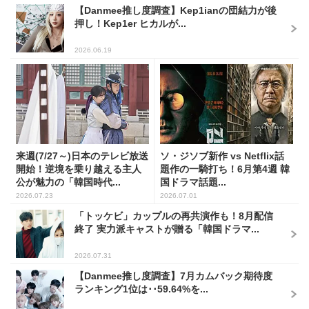
【Danmee推し度調査】Kep1ianの団結力が後
押し！Kep1er ヒカルが...
2026.06.19
来週(7/27～)日本のテレビ放送
ソ・ジソブ新作 vs Netflix話
開始！逆境を乗り越える主人
題作の一騎打ち！6月第4週 韓
公が魅力の「韓国時代...
国ドラマ話題...
2026.07.23
2026.07.01
「トッケビ」カップルの再共演作も！8月配信
終了 実力派キャストが贈る「韓国ドラマ...
2026.07.31
【Danmee推し度調査】7月カムバック期待度
ランキング1位は･･59.64%を...