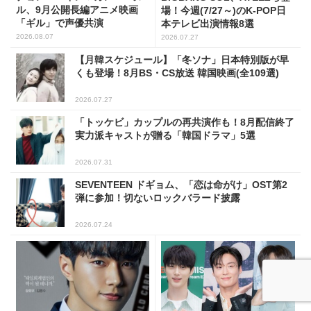
ル、9月公開長編アニメ映画
場！今週(7/27～)のK-POP日
「ギル」で声優共演
本テレビ出演情報8選
2026.08.07
2026.07.27
【月韓スケジュール】「冬ソナ」日本特別版が早
くも登場！8月BS・CS放送 韓国映画(全109選)
2026.07.27
「トッケビ」カップルの再共演作も！8月配信終了
実力派キャストが贈る「韓国ドラマ」5選
2026.07.31
SEVENTEEN ドギョム、「恋は命がけ」OST第2
弾に参加！切ないロックバラード披露
2026.07.24