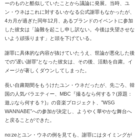
ーのものと酷似していたことから議論に発展。当時、ユ
ン・ウネはこれに対するいかなる公式謝罪もなかったが、
4カ月が過ぎた同年12月、あるブランドのイベントに参加
した彼女は「論難を起こし申し訳ない。今後は失望させな
いよう頑張ります」と頭を下げている。
謝罪に具体的な内容が抜けていたうえ、世論が悪化した後
での”遅い謝罪”となった彼女は、その後、活動を自粛。イ
メージが著しくダウンしてしまった。
長い自粛期間をもうけたユン・ウネだったが、先ごろ、韓
国の人気バラエティー、MBC『撮るなら何する？(原題：
遊ぶなら何する？)』の音楽プロジェクト、”WSG
WANNABE”への参加が決定し、ようやく華やかな舞台へ
と戻ることができた。
no:zeとユン・ウネの例を見ても、謝罪にはタイミングが