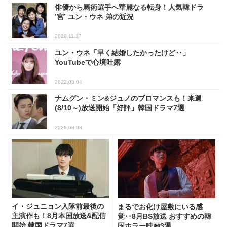
俳優から馬術選手へ華麗なる転身！人気韓ドラ
’宮’ ユン・ウネ 弟の近況
2020.11.17
ユン・ウネ「早く結婚したかったけど‥」
YouTubeで心境吐露
2022.03.04
ナムグン・ミン&ジュノのブロマンスも！来週
(8/10～)放送開始「好評」韓国ドラマ7選
2026.08.03
イ・ジュニョン入隊前最後の
まるでお化け屋敷にいる感
主演作も！8月本国放送&配信
覚‥8月BS放送 おすすめの韓
開始 韓国ドラマ7選
国ホラー映画3選