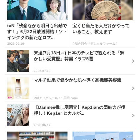
tvN「残念ながら明日も出勤で
宝くじ当たる人だけがやって
す！」6月22日放送開始！ソ・
いること、教えます
イングクの新たなロマ...
2026.06.16
PR(合同会社デジタルファーム )
来週(7月13日～) 日本のテレビで観られる「輝
かしい受賞歴」韓国ドラマ5選
2026.07.10
マルチ効果で健やかな肌へ導く高機能美容液
PR(エリクシール on 美的.com)
【Danmee推し度調査】Kep1ianの団結力が後
押し！Kep1er ヒカルが...
2026.06.19