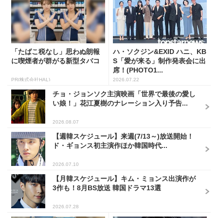
「たばこ税なし」思わぬ朗報
ハ・ソクジン&EXID ハニ、KB
に喫煙者が群がる新型タバコ
S「愛が来る」制作発表会に出
席！(PHOTO1...
PR(株式会社HAL)
2026.07.22
チョ・ジョンソク主演映画「世界で最後の愛し
い娘！」花江夏樹のナレーション入り予告...
2026.08.07
【週韓スケジュール】来週(7/13～)放送開始！
ド・ギョンス初主演作ほか韓国時代...
2026.07.10
【月韓スケジュール】キム・ミョンス出演作が
3作も！8月BS放送 韓国ドラマ13選
2026.07.28