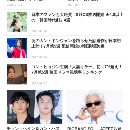
2026.07.21
2026.08.07
日本のファンも大絶賛！8月CS放送開始 ★4.0以上
の「韓国時代劇」4選
2026.07.16
あのカン・ドンウォンを踊らせた話題作が日本初
上陸！7月第5週 配信開始の韓国映画6選
2026.07.16
コン・ヒョジン主演「人妻キラー」初回7%超え！
7月第5週 韓国ドラマ視聴率ランキング
2026.08.03
チョン・ヘイン＆カン・ハヌ
BIGBANG SOL、ATEEZら登