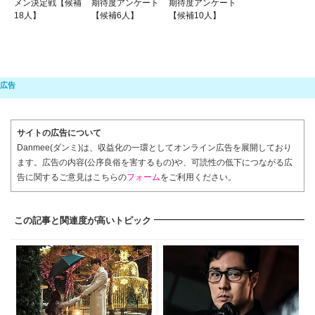
メン決定戦【候補
期待度アンケート
期待度アンケート
18人】
【候補6人】
【候補10人】
サイトの広告について
Danmee(ダンミ)は、収益化の一環としてオンライン広告を展開しており
ます。広告の内容(公序良俗を害するもの)や、可読性の低下につながる広
告に関するご意見はこちらの
フォーム
をご利用ください。
この記事と関連度が高いトピック