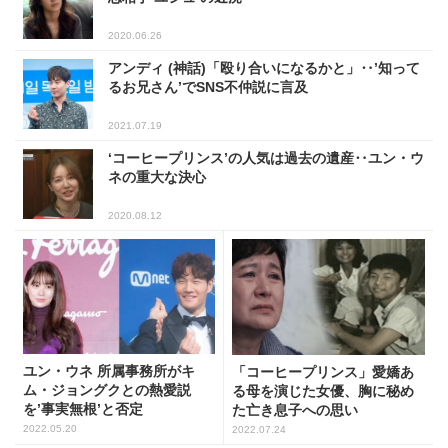
2020.06.26
アンディ (神話)「殴り合いになるかと」‥’知って
るお兄さん’でSNS不仲説に言及
2021.07.19
‘コーヒープリンス’の人気は過去の遺産‥ユン・ウ
ネの重大な決心
2020.08.12
ユン・ウネ 所属事務所がキ
「コーヒープリンス」愛嬌あ
ム・ジョングクとの熱愛説
る母を演じた女優、胸に秘め
を’事実無根’と否定
た亡き息子への思い
2022.05.20
2022.07.24