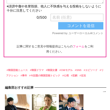
記事に関するご意見や情報提供はこちらの
フォーム
をご利
用ください。
韓国芸能ニュース
韓国ドラマ
韓国女優
CM/モデル
SNS
エピソード
リ
アクション
事件
今話題の韓国芸能トピック
心境
悲劇
近況
編集部おすすめ記事