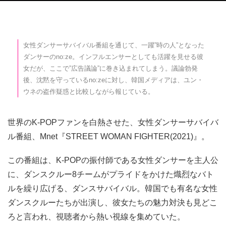
女性ダンサーサバイバル番組を通じて、一躍”時の人”となった
ダンサーのno:ze。インフルエンサーとしても活躍を見せる彼
女だが、ここで”広告議論”に巻き込まれてしまう。議論勃発
後、沈黙を守っているno:zeに対し、韓国メディアは、ユン・
ウネの盗作疑惑と比較しながら報じている。
世界のK-POPファンを白熱させた、女性ダンサーサバイバ
ル番組、Mnet『STREET WOMAN FIGHTER(2021)』。
この番組は、K-POPの振付師である女性ダンサーを主人公
に、ダンスクルー8チームがプライドをかけた熾烈なバト
ルを繰り広げる、ダンスサバイバル。韓国でも有名な女性
ダンスクルーたちが出演し、彼女たちの魅力対決も見どこ
ろと言われ、視聴者から熱い視線を集めていた。