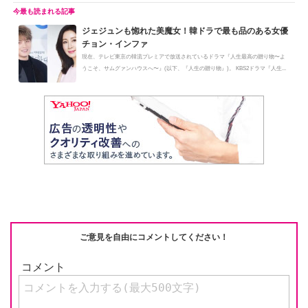
ジェジュンも惚れた美魔女！韓ドラで最も品のある女優
チョン・インファ
現在、テレビ東京の韓流プレミアで放送されているドラマ『人生最高の贈り物〜よ
うこそ、サムグァンハウスへ〜』(以下、『人生の贈り物』)。 KBS2ドラマ『人生...
ご意見を自由にコメントしてください！