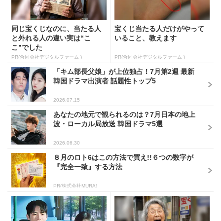
同じ宝くじなのに、当たる人
宝くじ当たる人だけがやって
と外れる人の違い実は“こ
いること、教えます
こ”でした
PR(合同会社デジタルファーム )
PR(合同会社デジタルファーム )
「キム部長父娘」が上位独占！7月第2週 最新
韓国ドラマ出演者 話題性トップ5
2026.07.15
あなたの地元で観られるのは？7月日本の地上
波・ローカル局放送 韓国ドラマ5選
2026.06.30
８月のロト6はこの方法で買え!!６つの数字が
『完全一致』する方法
PR(株式会社MURA)