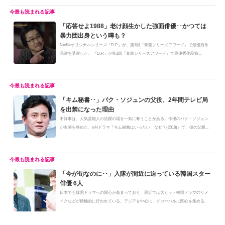
「応答せよ1988」老け顔生かした強面俳優･･かつては
暴力団出身という噂も？
Netflixオリジナルシリーズ『D.P.』が、第1回『青龍シリーズアワード』で最優秀作
品賞を受賞した。 『D.P.』が第1回『青龍シリーズアワード』で最優秀作品賞...
「キム秘書･･」パク・ソジュンの父役、2年間テレビ局
を出禁になった理由
不祥事は、人気芸能人の活躍の場を一気に奪うことがある。俳優のパク・ソジュン
が主演を務めた、tvNドラマ『キム秘書はいったい、なぜ？(2018)』で、彼の父親...
「今が旬なのに･･」入隊が間近に迫っている韓国スター
俳優 6人
日本でも韓国ドラマへの関心が高まっており、最近では大ヒット韓国ドラマのリメ
イクなどが積極的に行われている。アジアを中心に、グローバルに関心を集める...