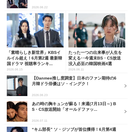
2026.06.22
「素晴らしき新世界」KBSイ
たった一つの出来事が人生を
ルイル超え！6月第2週 最新韓
変える･･今週末BS・CS放送
国ドラマ 視聴率ランキ...
没入必至の韓国映画4選
2026.06.15
2026.06.11
【Danmee推し度調査】日本のファン期待の6
月韓ドラ俳優はソ・イングク！
2026.06.23
あの時の胸キュンが蘇る！来週(7月13日～) B
S・CS放送開始「オールドファッ...
2026.07.11
“キム部長” ソ・ジソブが首位獲得！6月第4週