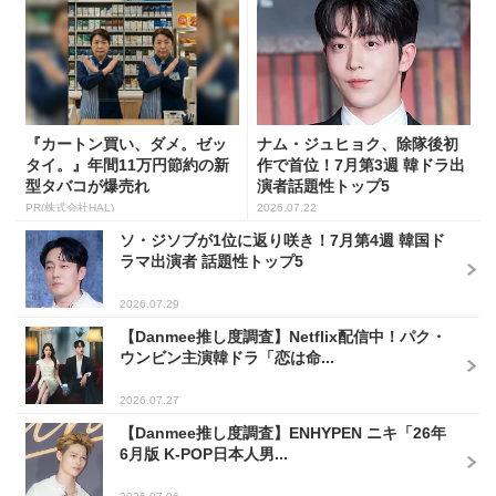
『カートン買い、ダメ。ゼッ
ナム・ジュヒョク、除隊後初
タイ。』年間11万円節約の新
作で首位！7月第3週 韓ドラ出
型タバコが爆売れ
演者話題性トップ5
PR(株式会社HAL)
2026.07.22
ソ・ジソブが1位に返り咲き！7月第4週 韓国ド
ラマ出演者 話題性トップ5
2026.07.29
【Danmee推し度調査】Netflix配信中！パク・
ウンビン主演韓ドラ「恋は命...
2026.07.27
【Danmee推し度調査】ENHYPEN ニキ「26年
6月版 K-POP日本人男...