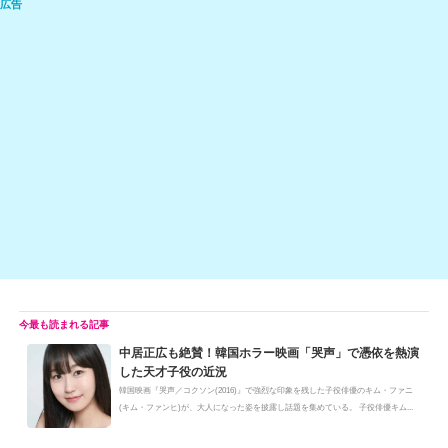
e
C
c
e
ail
p
h
e
n
y
at
b
a
Li
o
n
o
k
k
中居正広も絶賛！韓国ホラー映画「哭声」で憑依を熱演
した天才子役の近況
韓国映画『哭声／コクソン(2016)』で強烈な印象を残した子役俳優のキム・ファニ
(キム・ファンヒ)が、大人になった姿を披露し話題を集めている。 子役俳優キム...