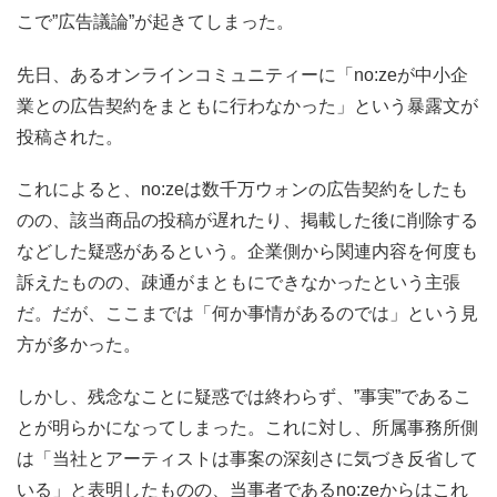
こで”広告議論”が起きてしまった。
先日、あるオンラインコミュニティーに「no:zeが中小企
業との広告契約をまともに行わなかった」という暴露文が
投稿された。
これによると、no:zeは数千万ウォンの広告契約をしたも
のの、該当商品の投稿が遅れたり、掲載した後に削除する
などした疑惑があるという。企業側から関連内容を何度も
訴えたものの、疎通がまともにできなかったという主張
だ。だが、ここまでは「何か事情があるのでは」という見
方が多かった。
しかし、残念なことに疑惑では終わらず、”事実”であるこ
とが明らかになってしまった。これに対し、所属事務所側
は「当社とアーティストは事案の深刻さに気づき反省して
いる」と表明したものの、当事者であるno:zeからはこれ