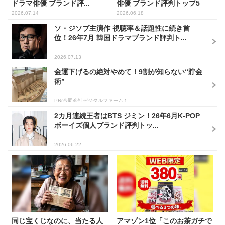
ドラマ俳優 ブランド評...
俳優 ブランド評判トップ5
2026.07.14
2026.06.18
ソ・ジソブ主演作 視聴率＆話題性に続き首
位！26年7月 韓国ドラマブランド評判ト...
2026.07.13
金運下げるの絶対やめて！9割が知らない“貯金
術”
PR(合同会社デジタルファーム )
2カ月連続王者はBTS ジミン！26年6月K-POP
ボーイズ個人ブランド評判トッ...
2026.06.22
同じ宝くじなのに、当たる人
アマゾン1位「このお茶ガチで