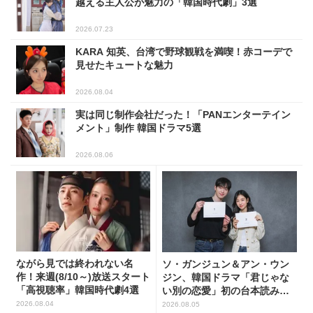
越える主人公が魅力の「韓国時代劇」3選
2026.07.23
KARA 知英、台湾で野球観戦を満喫！赤コーデで
見せたキュートな魅力
2026.08.04
実は同じ制作会社だった！「PANエンターテイン
メント」制作 韓国ドラマ5選
2026.08.06
ながら見では終われない名
ソ・ガンジュン＆アン・ウン
作！来週(8/10～)放送スタート
ジン、韓国ドラマ「君じゃな
「高視聴率」韓国時代劇4選
い別の恋愛」初の台本読み合
わせで抜群のケミ
2026.08.04
2026.08.05