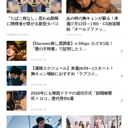
「たばこ税なし」思わぬ朗報
あの時の胸キュンが蘇る！来
に喫煙者が群がる新型タバコ
週(7月13日～) BS・CS放送開
始「オールドファッ...
PR(株式会社HAL)
2026.07.11
【Danmee推し度調査】n.SSign カズタ1位！
「愛の不時着」で証明したミ...
2026.06.25
【週韓スケジュール】来週(6/29～)スタート！
胸キュン補給におすすめ「ラブコメ...
2026.06.26
2026年にも韓国ドラマの成功方式「財閥御曹
司 × ロコ」歴代秀作6選
2026.06.19