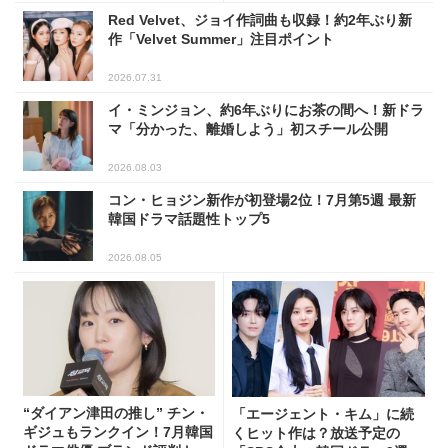
Red Velvet、ジョイ作詞曲も収録！約2年ぶり新
作「Velvet Summer」注目ポイント
2026.07.31
イ・ミンジョン、約6年ぶりにお茶の間へ！新ドラ
マ「分かった、離婚しよう」初スチール公開
2026.08.03
コン・ヒョジン新作が初登場2位！7月第5週 最新
韓国ドラマ話題性トップ5
2026.08.05
“ダイアン津田の推し” チン・
「エージェント・キム」に続
ギジュもランクイン！7月韓国
くヒット作は？放送予定の