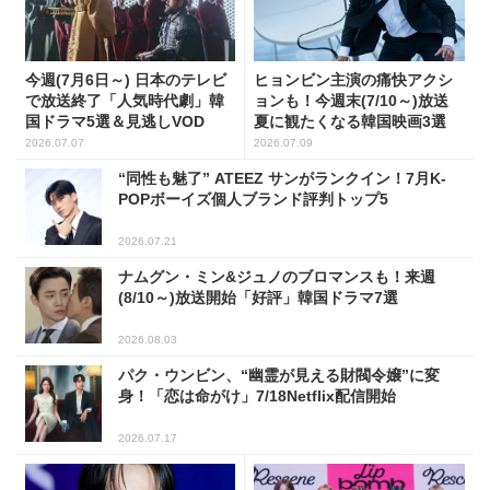
今週(7月6日～) 日本のテレビ
ヒョンビン主演の痛快アクシ
で放送終了「人気時代劇」韓
ョンも！今週末(7/10～)放送
国ドラマ5選＆見逃しVOD
夏に観たくなる韓国映画3選
2026.07.07
2026.07.09
“同性も魅了” ATEEZ サンがランクイン！7月K-
POPボーイズ個人ブランド評判トップ5
2026.07.21
ナムグン・ミン&ジュノのブロマンスも！来週
(8/10～)放送開始「好評」韓国ドラマ7選
2026.08.03
パク・ウンビン、“幽霊が見える財閥令嬢”に変
身！「恋は命がけ」7/18Netflix配信開始
2026.07.17