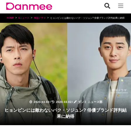
HOME
Kニュース
韓国ドラマ
ヒョンビンには敵わないパク・ソジュン? 俳優ブランド評判結果に納得
韓国ドラマ
2020.03.02
/
2020.03.02
/
ダンミ ニュース部
ヒョンビンには敵わないパク・ソジュン? 俳優ブランド評判結
果に納得