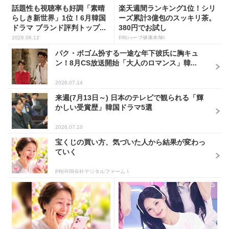
話題性も視聴率も好調「素晴
楽天週間ランキング1位！シリ
らしき新世界」1位！6月韓国
ーズ累計3億包のスッキリ茶。
ドラマ ブランド評判トップ...
380円でお試し
2026.06.12
PR(ハーブ健康本舗)
パク・ボゴム扮する一途な年下彼氏に胸キュ
ン！8月CS放送開始「大人のロマンス」韓...
2026.07.14
来週(7月13日～) 日本のテレビで観られる「輝
かしい受賞歴」韓国ドラマ5選
2026.07.10
宝くじの買い方、気づいた人から結果が変わっ
ていく
PR(合同会社デジタルファーム )