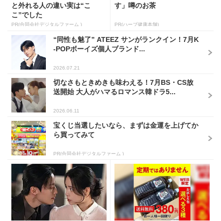
と外れる人の違い実は“こ
す」噂のお茶
こ”でした
PR(合同会社デジタルファーム )
PR(ハーブ健康本舗)
“同性も魅了” ATEEZ サンがランクイン！7月K
-POPボーイズ個人ブランド...
2026.07.21
切なさもときめきも味わえる！7月BS・CS放
送開始 大人がハマるロマンス韓ドラ5...
2026.06.11
宝くじ当選したいなら、まずは金運を上げてか
ら買ってみて
PR(合同会社デジタルファーム )