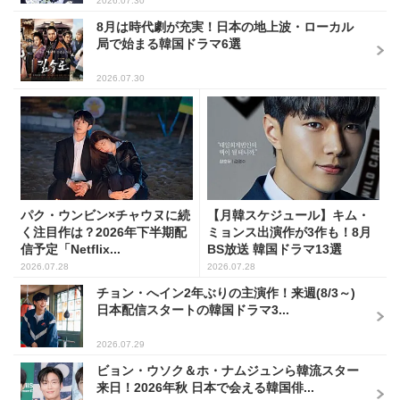
2026.07.30
8月は時代劇が充実！日本の地上波・ローカル
局で始まる韓国ドラマ6選
2026.07.30
パク・ウンビン×チャウヌに続
【月韓スケジュール】キム・
く注目作は？2026年下半期配
ミョンス出演作が3作も！8月
信予定「Netflix...
BS放送 韓国ドラマ13選
2026.07.28
2026.07.28
チョン・へイン2年ぶりの主演作！来週(8/3～)
日本配信スタートの韓国ドラマ3...
2026.07.29
ビョン・ウソク＆ホ・ナムジュンら韓流スター
来日！2026年秋 日本で会える韓国俳...