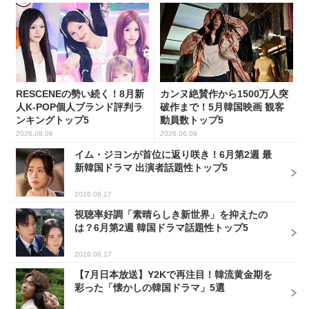
RESCENEの勢い続く！8月新
カンヌ絶賛作から1500万人突
人K-POP個人ブランド評判ラ
破作まで！5月韓国映画 観客
ンキングトップ5
動員数トップ5
2026.08.06
2026.06.09
イム・ジヨンが首位に返り咲き！6月第2週 最
新韓国ドラマ 出演者話題性トップ5
2026.06.17
視聴率好調「素晴らしき新世界」を抑えたの
は？6月第2週 韓国ドラマ話題性トップ5
2026.06.17
【7月日本放送】Y2Kで再注目！韓流黄金期を
彩った「懐かしの韓国ドラマ」5選