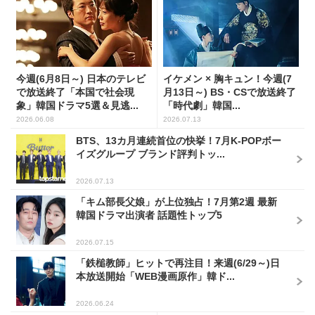
今週(6月8日～) 日本のテレビ
イケメン × 胸キュン！今週(7
で放送終了「本国で社会現
月13日～) BS・CSで放送終了
象」韓国ドラマ5選＆見逃...
「時代劇」韓国...
2026.06.08
2026.07.13
BTS、13カ月連続首位の快挙！7月K-POPボー
イズグループ ブランド評判トッ...
2026.07.13
「キム部長父娘」が上位独占！7月第2週 最新
韓国ドラマ出演者 話題性トップ5
2026.07.15
「鉄槌教師」ヒットで再注目！来週(6/29～)日
本放送開始「WEB漫画原作」韓ド...
2026.06.24