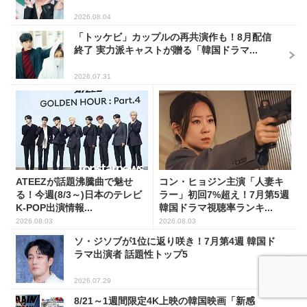
2026.08.04
「トッケビ」カップルの再共演作も！8月配信
終了 実力派キャストが贈る「韓国ドラマ...
2026.07.31
ATEEZが話題沸騰曲で魅せ
コン・ヒョジン主演「人妻キ
る！今週(8/3～)日本のテレビ
ラー」初回7%超え！7月第5週
K-POP出演情報...
韓国ドラマ視聴率ランキ...
2026.08.03
2026.08.03
ソ・ジソブが1位に返り咲き！7月第4週 韓国ド
ラマ出演者 話題性トップ5
2026.07.29
8/21～1週間限定4K上映の韓国映画「新感