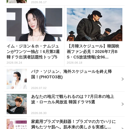
2026.06.17
イム・ジヨン＆ホ・ナムジュ
【月韓スケジュール】韓国映
ンがワンツー独占！6月第3週
画ファン必見！2026年7月B
韓ドラ出演者話題性トップ5
S・CS放送情報(全96...
2026.06.24
2026.06.18
パク・ソジュン、海外スケジュールを終え帰
国！(PHOTO3枚)
2026.07.02
あなたの地元で観られるのは？7月日本の地上
波・ローカル局放送 韓国ドラマ5選
2026.06.30
家庭用プラズマ美顔器！プラズマの力でハリに
満ちたツヤ肌へ。肌本来の美しさを実感し...