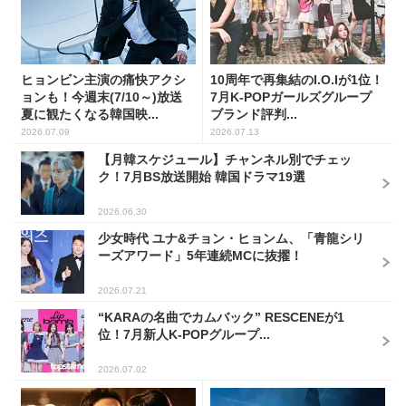
ヒョンビン主演の痛快アクシ
10周年で再集結のI.O.Iが1位！
ョンも！今週末(7/10～)放送
7月K-POPガールズグループ
夏に観たくなる韓国映...
ブランド評判...
2026.07.09
2026.07.13
【月韓スケジュール】チャンネル別でチェッ
ク！7月BS放送開始 韓国ドラマ19選
2026.06.30
少女時代 ユナ&チョン・ヒョンム、「青龍シリ
ーズアワード」5年連続MCに抜擢！
2026.07.21
“KARAの名曲でカムバック” RESCENEが1
位！7月新人K-POPグループ...
2026.07.02