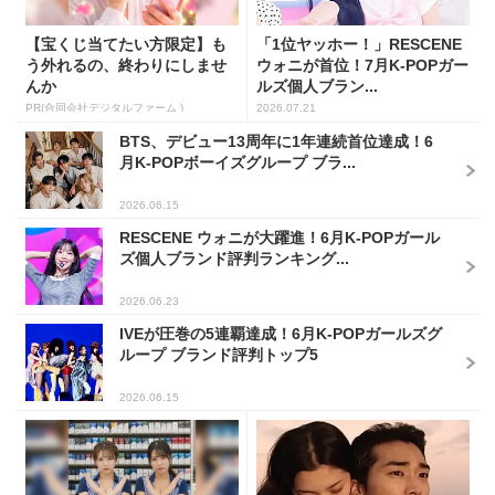
【宝くじ当てたい方限定】も
「1位ヤッホー！」RESCENE
う外れるの、終わりにしませ
ウォニが首位！7月K-POPガー
んか
ルズ個人ブラン...
PR(合同会社デジタルファーム )
2026.07.21
BTS、デビュー13周年に1年連続首位達成！6
月K-POPボーイズグループ ブラ...
2026.06.15
RESCENE ウォニが大躍進！6月K-POPガール
ズ個人ブランド評判ランキング...
2026.06.23
IVEが圧巻の5連覇達成！6月K-POPガールズグ
ループ ブランド評判トップ5
2026.06.15