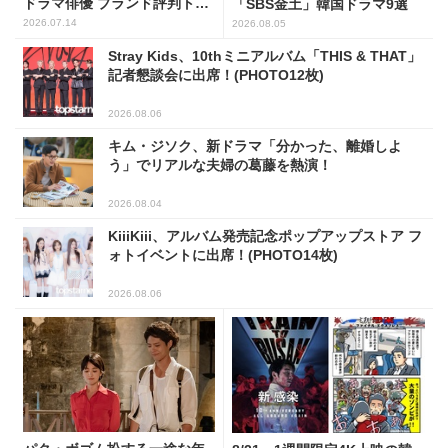
ドラマ俳優 ブランド評判トッ
「SBS金土」韓国ドラマ9選
プ5
2026.07.14
2026.08.05
Stray Kids、10thミニアルバム「THIS & THAT」
記者懇談会に出席！(PHOTO12枚)
2026.08.06
キム・ジソク、新ドラマ「分かった、離婚しよ
う」でリアルな夫婦の葛藤を熱演！
2026.08.04
KiiiKiii、アルバム発売記念ポップアップストア フ
ォトイベントに出席！(PHOTO14枚)
2026.08.06