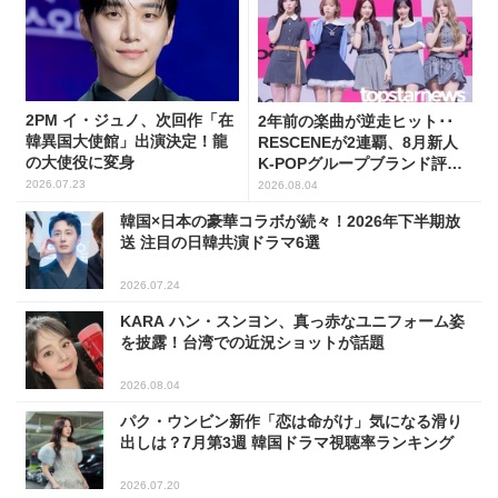
2PM イ・ジュノ、次回作「在
2年前の楽曲が逆走ヒット･･
韓異国大使館」出演決定！龍
RESCENEが2連覇、8月新人
の大使役に変身
K-POPグループブランド評判
トップ5
2026.07.23
2026.08.04
韓国×日本の豪華コラボが続々！2026年下半期放
送 注目の日韓共演ドラマ6選
2026.07.24
KARA ハン・スンヨン、真っ赤なユニフォーム姿
を披露！台湾での近況ショットが話題
2026.08.04
パク・ウンビン新作「恋は命がけ」気になる滑り
出しは？7月第3週 韓国ドラマ視聴率ランキング
2026.07.20