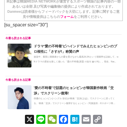
本記事は韓国MEDIA NETWORKが運営するスポーツ韓国の記事内容の一部
あるいは全部 及び写真や編集物の提供により作成されております。
Danmeeは読者様からフィードバックを大切にします。記事に関するご意
見や情報提供はこちらの
フォーム
をご利用ください。
[su_spacer size=”30″]
ドラマ‘愛の不時着’ビハインドでみえたヒョンビンのプ
ロ根性に「さすが!」称賛の声
放送中、着実に視聴者からの愛を受けながら最高24.1%という視聴率を記録して、tv
Nドラマの歴史を新しく描いた「愛の不時着(原題 사랑의 불시착)」。現在、Net...
'愛の不時着'で話題のヒョンビンが韓国新作映画「交
渉」でスクリーン復帰!
俳優のヒョンビン(ハングル 현빈)が映画「交渉(교섭)」でスクリーンに戻ってく
る。 映画「交渉」でスクリーン復帰するヒョンビン（写真提供：©スポーツ韓
国、...
X
Li
W
F
H
E
C