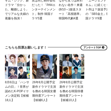
キム・ジソク、新
実は同じ制作会社
ながら見では終わ
「エージェント・
ドラマ「分かっ
だった！「PANエ
れない名作！来週
キム」に続くヒッ
た、離婚しよう」
ンターテインメン
(8/10～)放送スタ
ト作は？放送予定
でリアルな夫婦の
ト」制作 韓国ド
ート「高視聴率」
の「SBS金土」韓
葛藤を熱演！
ラマ5選
韓国時代劇4選
国ドラマ9選
こちらも投票お願いします！
アンケートTOP
8月6日は「ハンサ
26年8月公開予定
26年8月公開予定
ムの日」！世界が
新作ドラマで主演
新作ドラマで主演
認めたK-POPイケ
を務める韓国女優
を務める韓国俳優
メン決定戦【候補
期待度アンケート
期待度アンケート
18人】
【候補6人】
【候補10人】