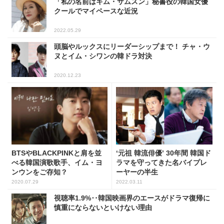
「私の名前はキム・サムスン」秘書役の韓国女優
クールでマイペースな近況
2022.05.29
頭脳やルックスにリーダーシップまで！ チャ・ウ
ヌとイム・シワンの韓ドラ対決
2020.12.23
BTSやBLACKPINKと肩を並
‘元祖 韓流俳優’ 30年間 韓国ド
べる韓国演歌歌手、イム・ヨ
ラマを守ってきた名バイプレ
ンウンをご存知？
ーヤーの半生
2020.07.29
2022.03.11
視聴率1.9%‥韓国映画界のエースがドラマ復帰に
慎重にならないといけない理由