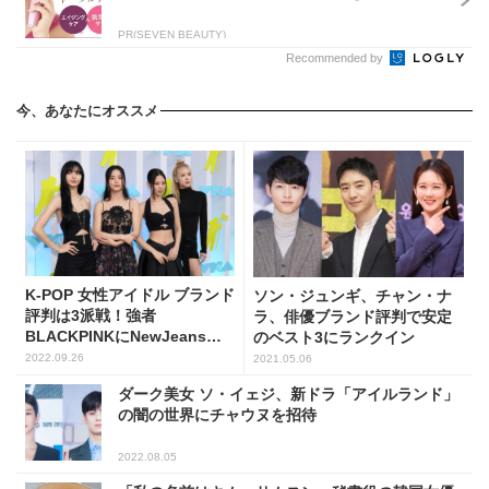
PR(SEVEN BEAUTY)
Recommended by
今、あなたにオススメ
K-POP 女性アイドル ブランド
ソン・ジュンギ、チャン・ナ
評判は3派戦！強者
ラ、俳優ブランド評判で安定
BLACKPINKにNewJeansが
のベスト3にランクイン
挑戦状？
2022.09.26
2021.05.06
ダーク美女 ソ・イェジ、新ドラ「アイルランド」
の闇の世界にチャウヌを招待
2022.08.05