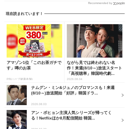
Recommended by
現在読まれています！
アマゾン1位「このお茶ガチで
ながら見では終われない名
す」噂のお茶
作！来週(8/10～)放送スタート
「高視聴率」韓国時代劇...
PR(ハーブ健康本舗)
2026.08.04
ナムグン・ミン&ジュノのブロマンスも！来週
(8/10～)放送開始「好評」韓国ドラ...
2026.08.03
アン・ボヒョン主演人気シリーズが帰ってく
る！Netflixほか8月配信開始 韓国...