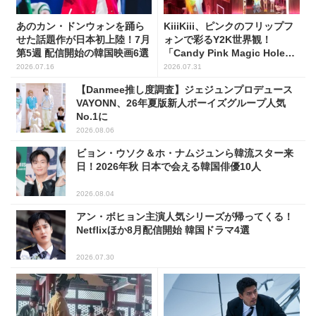
あのカン・ドンウォンを踊ら
KiiiKiii、ピンクのフリップフ
せた話題作が日本初上陸！7月
ォンで彩るY2K世界観！
第5週 配信開始の韓国映画6選
「Candy Pink Magic Hole
Flip Phone」公開
2026.07.16
2026.07.31
【Danmee推し度調査】ジェジュンプロデュース
VAYONN、26年夏版新人ボーイズグループ人気
No.1に
2026.08.06
ビョン・ウソク＆ホ・ナムジュンら韓流スター来
日！2026年秋 日本で会える韓国俳優10人
2026.08.04
アン・ボヒョン主演人気シリーズが帰ってくる！
Netflixほか8月配信開始 韓国ドラマ4選
2026.07.30