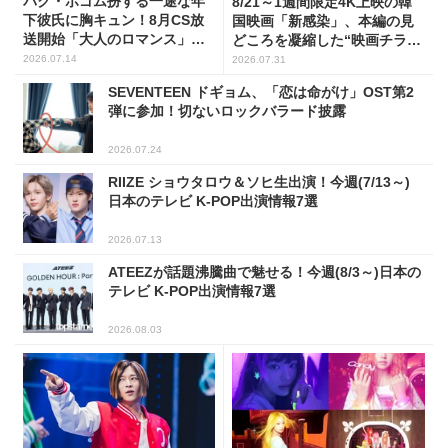
パク・ボゴム扮する一途な年
8/21～1週間限定4K上映の韓
下彼氏に胸キュン！8月CS放
国映画「新感染」、本編の見
送開始「大人のロマンス」韓
どころを凝縮した“映画チラ見
ドラ6選
せマンガ”を公開！
2026.07.14
2026.07.31
SEVENTEEN ドギョム、「恋は命がけ」OST第2
弾に参加！切ないロックバラード披露
2026.07.24
RIIZE ショウタロウ＆ソヒ生出演！今週(7/13～)
日本のテレビ K-POP出演情報7選
2026.07.13
ATEEZが話題沸騰曲で魅せる！今週(8/3～)日本の
テレビ K-POP出演情報7選
2026.08.03