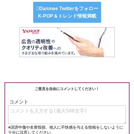
n
e
a
at
m
o
e
C
c
e
ail
p
Danmee Twitterをフォロー
K-POP＆トレンド情報満載
h
e
n
y
at
b
a
Li
o
n
o
k
k
ご意見を自由にコメントしてください！