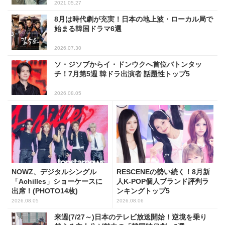
2021.05.27
8月は時代劇が充実！日本の地上波・ローカル局で
始まる韓国ドラマ6選
2026.07.30
ソ・ジソブからイ・ドンウクへ首位バトンタッ
チ！7月第5週 韓ドラ出演者 話題性トップ5
2026.08.05
NOWZ、デジタルシングル
RESCENEの勢い続く！8月新
「Achilles」ショーケースに
人K-POP個人ブランド評判ラ
出席！(PHOTO14枚)
ンキングトップ5
2026.08.05
2026.08.06
来週(7/27～)日本のテレビ放送開始！逆境を乗り