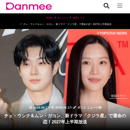
HOME
Kニュース
韓国ドラマ
チェ・ウシク＆ムン・ガヨン、新ドラマ「クジラ星」で運命の恋！2027年上半期放送
©TOPSTAR NEWS
韓国ドラマ
2026.06.17
/
2026.06.17
/
ダンミ ニュース部
チェ・ウシク＆ムン・ガヨン、新ドラマ「クジラ星」で運命の
恋！2027年上半期放送