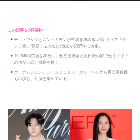
チェ・ウシクとムン・ガヨンが主演を務めるtvN新ドラマ『ク
ジラ星』(原題：고래별)の放送が2027年に決定。
1926年の京城を舞台に、独立運動家と親日派の家で働くメイド
の切ない恋と成長を描く。
ホ・ナムジュン、ユ・ジェミョン、カン・ハンナら実力派俳優
も出演し、期待を集めている。