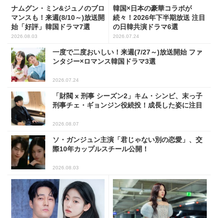
ナムグン・ミン&ジュノのブロ
韓国×日本の豪華コラボが
マンスも！来週(8/10～)放送開
続々！2026年下半期放送 注目
始「好評」韓国ドラマ7選
の日韓共演ドラマ6選
2026.08.03
2026.07.24
一度で二度おいしい！来週(7/27～)放送開始 ファ
ンタジー×ロマンス韓国ドラマ3選
2026.07.24
「財閥 x 刑事 シーズン2」キム・シンビ、末っ子
刑事チェ・ギョンジン役続投！成長した姿に注目
2026.08.07
ソ・ガンジュン主演「君じゃない別の恋愛」、交
際10年カップルスチール公開！
2026.08.03