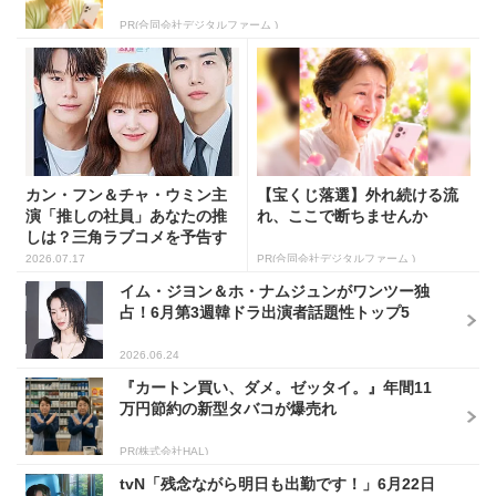
PR(合同会社デジタルファーム )
カン・フン＆チャ・ウミン主
【宝くじ落選】外れ続ける流
演「推しの社員」あなたの推
れ、ここで断ちませんか
しは？三角ラブコメを予告す
る...
2026.07.17
PR(合同会社デジタルファーム )
イム・ジヨン＆ホ・ナムジュンがワンツー独
占！6月第3週韓ドラ出演者話題性トップ5
2026.06.24
『カートン買い、ダメ。ゼッタイ。』年間11
万円節約の新型タバコが爆売れ
PR(株式会社HAL)
tvN「残念ながら明日も出勤です！」6月22日