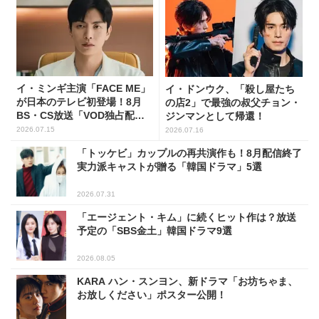
イ・ミンギ主演「FACE ME」
イ・ドンウク、「殺し屋たち
が日本のテレビ初登場！8月
の店2」で最強の叔父チョン・
BS・CS放送「VOD独占配
ジンマンとして帰還！
信」韓ドラ11選
2026.07.15
2026.07.16
「トッケビ」カップルの再共演作も！8月配信終了
実力派キャストが贈る「韓国ドラマ」5選
2026.07.31
「エージェント・キム」に続くヒット作は？放送
予定の「SBS金土」韓国ドラマ9選
2026.08.05
KARA ハン・スンヨン、新ドラマ「お坊ちゃま、
お放しください」ポスター公開！