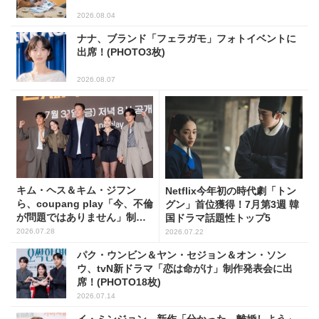
2026.08.04
ナナ、ブランド「フェラガモ」フォトイベントに
出席！(PHOTO3枚)
2026.08.07
キム・ヘス＆キム・ジフン
Netflix今年初の時代劇「トン
ら、coupang play「今、不倫
グン」首位獲得！7月第3週 韓
が問題ではありません」制作
国ドラマ話題性トップ5
発表会に出席！(PHOTO15枚)
2026.07.28
2026.07.22
パク・ウンビン＆ヤン・セジョン＆オン・ソン
ウ、tvN新ドラマ「恋は命がけ」制作発表会に出
席！(PHOTO18枚)
2026.07.14