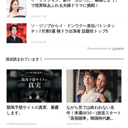
イ・ミンジョン、新作「分かった、離婚しよう」
で現実味あふれる夫婦ドラマに挑戦！
2026.07.28
ソ・ジソブからイ・ドンウクへ首位バトンタッ
チ！7月第5週 韓ドラ出演者 話題性トップ5
2026.08.05
Recommended by
現在読まれています！
競馬予想サイトの真実、暴露
ながら見では終われない名
します。
作！来週(8/10～)放送スタート
「高視聴率」韓国時代劇...
PR(BettingBreakDown)
2026.08.04