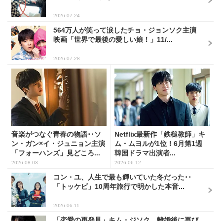
2026.07.24
564万人が笑って涙したチョ・ジョンソク主演
映画「世界で最後の愛しい娘！」11/...
2026.07.28
音楽がつなぐ青春の物語･･ソ
Netflix最新作「鉄槌教師」キ
ン・ガン×イ・ジュニョン主演
ム・ムヨルが1位！6月第1週
「フォーハンズ」見どころ...
韓国ドラマ出演者...
2026.08.03
2026.06.12
コン・ユ、人生で最も輝いていた冬だった･･
「トッケビ」10周年旅行で明かした本音...
2026.06.11
「恋愛の再発見」キム・ジソク、離婚後に再び