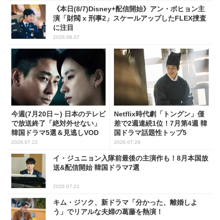
《本日(8/7)Disney+配信開始》アン・ボヒョン主
演「財閥 x 刑事2」スケールアップしたFLEX捜査
に注目
2026.08.07
今週(7月20日～) 日本のテレビ
Netflix時代劇「トングン」僅
で放送終了「絶対外せない」
差で2週連続1位！7月第4週 韓
韓国ドラマ5選＆見逃しVOD
国ドラマ話題性トップ5
2026.07.22
2026.07.29
イ・ジュニョン入隊前最後の主演作も！8月本国放
送&配信開始 韓国ドラマ7選
2026.07.21
キム・ジソク、新ドラマ「分かった、離婚しよ
う」でリアルな夫婦の葛藤を熱演！