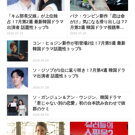
「キム部長父娘」が上位独
パク・ウンビン新作「恋は命
占！7月第2週 最新韓国ドラマ
がけ」気になる滑り出しは？7
出演者 話題性トップ5
月第3週 韓国ドラマ視聴率ラ
ンキング
2026.07.15
2026.07.20
コン・ヒョジン新作が初登場2位！7月第5週 最新
韓国ドラマ話題性トップ5
2026.08.05
ソ・ジソブが1位に返り咲き！7月第4週 韓国ドラ
マ出演者 話題性トップ5
2026.07.29
ソ・ガンジュン＆アン・ウンジン、韓国ドラマ
「君じゃない別の恋愛」初の台本読み合わせで抜
群のケミ
2026.08.05