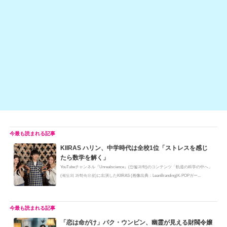
at
b
a
Li
o
n
o
k
k
KIIRAS ハリン、中学時代は全校1位「ストレスを感じ
たら数学を解く」
YouTubeチャンネル『Unrealscience』(안될과학)のコンテンツ「軌道の科学の中へ」
(궤도의 과학속으로)に出演したKIIRAS (画像出典：LeanBranding)K-POPガー...
「恋は命がけ」パク・ウンビン、幽霊が見える財閥令嬢