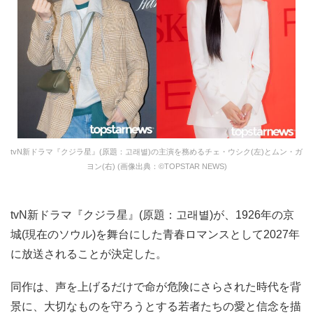
tvN新ドラマ『クジラ星』(原題：고래별)の主演を務めるチェ・ウシク(左)とムン・ガ
ヨン(右) (画像出典：©TOPSTAR NEWS)
tvN新ドラマ『クジラ星』(原題：고래별)が、1926年の京
城(現在のソウル)を舞台にした青春ロマンスとして2027年
に放送されることが決定した。
同作は、声を上げるだけで命が危険にさらされた時代を背
景に、大切なものを守ろうとする若者たちの愛と信念を描