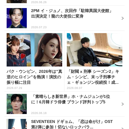
2026.06.26
2PM イ・ジュノ、次回作「駐韓異国大使館」
出演決定！龍の大使役に変身
2026.07.23
パク・ウンビン、2026年は”真
「財閥 x 刑事 シーズン2」キ
逆のヒロイン”を熱演！演技の
ム・シンビ、末っ子刑事チ
振り幅に注目
ェ・ギョンジン役続投！成...
2026.07.29
2026.08.07
「素晴らしき新世界」ホ・ナムジュンが1位
に！6月韓ドラ俳優 ブランド評判トップ5
2026.06.18
SEVENTEEN ドギョム、「恋は命がけ」OST
第2弾に参加！切ないロックバラ...