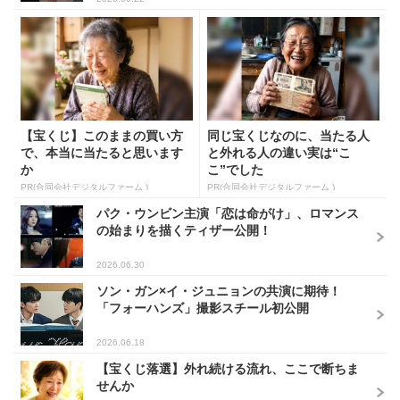
【宝くじ】このままの買い方
同じ宝くじなのに、当たる人
で、本当に当たると思います
と外れる人の違い実は“こ
か
こ”でした
PR(合同会社デジタルファーム )
PR(合同会社デジタルファーム )
パク・ウンビン主演「恋は命がけ」、ロマンス
の始まりを描くティザー公開！
2026.06.30
ソン・ガン×イ・ジュニョンの共演に期待！
「フォーハンズ」撮影スチール初公開
2026.06.18
【宝くじ落選】外れ続ける流れ、ここで断ちま
せんか