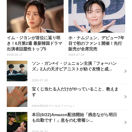
イム・ジヨンが首位に返り咲
ホ・ナムジュン、デビュー7年
き！6月第2週 最新韓国ドラマ
目で初のファンミ開催！先行
出演者話題性トップ5
販売が全席完売
2026.06.17
2026.07.24
ソン・ガン×イ・ジュニョン主演「フォーハン
ズ」2人の天才ピアニストが紡ぐ友情と成...
2026.07.30
宝くじ当たる人だけがやっていること、教えま
す
PR(合同会社デジタルファーム )
本日(6/22)Amazon配信開始「残念ながら明日
も出勤です！」息をのむ密着シ...
2026.06.22