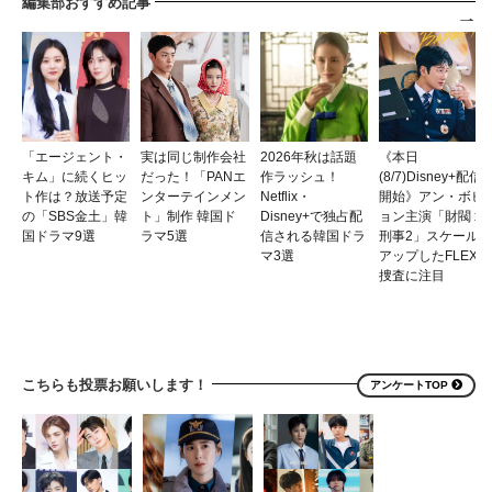
編集部おすすめ記事
「エージェント・
実は同じ制作会社
2026年秋は話題
《本日
キム」に続くヒッ
だった！「PANエ
作ラッシュ！
(8/7)Disney+配信
ト作は？放送予定
ンターテインメン
Netflix・
開始》アン・ボヒ
の「SBS金土」韓
ト」制作 韓国ド
Disney+で独占配
ョン主演「財閥 x
国ドラマ9選
ラマ5選
信される韓国ドラ
刑事2」スケール
マ3選
アップしたFLEX
捜査に注目
こちらも投票お願いします！
アンケートTOP