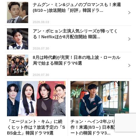
ナムグン・ミン&ジュノのブロマンスも！来週
(8/10～)放送開始「好評」韓国ドラ...
2026.08.03
アン・ボヒョン主演人気シリーズが帰ってく
る！Netflixほか8月配信開始 韓国...
2026.07.30
8月は時代劇が充実！日本の地上波・ローカル
局で始まる韓国ドラマ6選
2026.07.30
「エージェント・キム」に続
チョン・へイン2年ぶりの主演
くヒット作は？放送予定の「S
作！来週(8/3～) 日本配信スタ
BS金土」韓国ドラマ9選
ートの韓国ドラマ3...