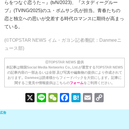
らをつなぐ恋うた～』(tvN/2023)、『スタディーグルー
プ』(TVING/2025)のユ・ボムサン氏が担当。青春たちの
恋と独立への思いが交差する時代ロマンスに期待が高まっ
ている。
(©TOPSTAR NEWS イム・ガヨン記者/翻訳：Danmeeニ
ュース部)
ⓒTOPSTAR NEWS 提供
本記事は韓国Social Media Networks Co., Ltd.が運営するTOPSTAR NEWS
の記事内容の一部あるいは全部 及び写真や編集物の提供により作成されて
おります。Danmeeは読者様からフィードバックを大切にします。記事に
関するご意見や情報提供はこちらの
フォーム
をご利用ください。
X
Li
W
F
H
E
C
n
e
a
at
m
o
e
C
c
e
ail
p
h
e
n
y