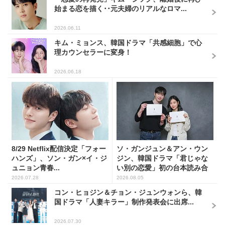
始まる恋を描く･･元夫婦のリアルなロマ...
2026.06.11
キム・ミョンス、韓国ドラマ「共感細胞」で心
理カウンセラーに変身！
2026.06.18
8/29 Netflix配信決定「フォー
ソ・ガンジュン＆アン・ウン
ハンズ」、ソン・ガン×イ・ジ
ジン、韓国ドラマ「君じゃな
ュニョン青春...
い別の恋愛」初の台本読み合
わ...
2026.07.28
2026.08.05
コン・ヒョジン＆チョン・ジュンウォンら、韓
国ドラマ「人妻キラー」制作発表会に出席...
2026.07.30