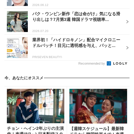
2026.06.12
パク・ウンビン新作「恋は命がけ」気になる滑
り出しは？7月第3週 韓国ドラマ視聴率...
2026.07.20
業界初！「ハイドロキノン」配合マイクロニー
ドルパッチ！目元に透明感を与え、パッと...
PR(SEVEN BEAUTY)
Recommended by
今、あなたにオススメ
チョン・へイン2年ぶりの主演
【週韓スケジュール】最新韓