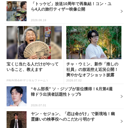
「トッケビ」放送10周年で再集結！コン・ユ
ら4人の旅行ティザー映像公開
2026.06.19
宝くじ当たる人だけがやって
チャ・ウミン、新作「推しの
いること、教えます
社員」の放送控え近況公開！
爽やかなオフショット披露
PR(合同会社デジタルファーム )
2026.07.02
“キム部長” ソ・ジソブが首位獲得！6月第4週
韓ドラ出演者話題性トップ5
2026.07.01
ヤン・セジョン、「恋は命がけ」で新境地！幽
霊嫌いの検事役へのこだわり明かす