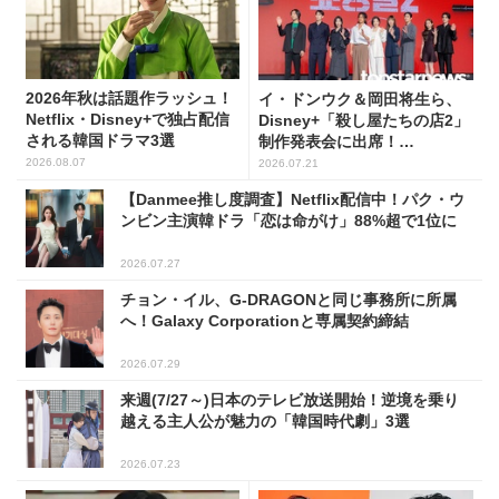
2026年秋は話題作ラッシュ！
イ・ドンウク＆岡田将生ら、
Netflix・Disney+で独占配信
Disney+「殺し屋たちの店2」
される韓国ドラマ3選
制作発表会に出席！
(PHOTO41枚)
2026.08.07
2026.07.21
【Danmee推し度調査】Netflix配信中！パク・ウ
ンビン主演韓ドラ「恋は命がけ」88%超で1位に
2026.07.27
チョン・イル、G-DRAGONと同じ事務所に所属
へ！Galaxy Corporationと専属契約締結
2026.07.29
来週(7/27～)日本のテレビ放送開始！逆境を乗り
越える主人公が魅力の「韓国時代劇」3選
2026.07.23