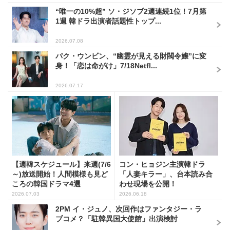
“唯一の10%超” ソ・ジソブ2週連続1位！7月第
1週 韓ドラ出演者話題性トップ...
2026.07.08
パク・ウンビン、“幽霊が見える財閥令嬢”に変
身！「恋は命がけ」7/18Netfl...
2026.07.17
【週韓スケジュール】来週(7/6
コン・ヒョジン主演韓ドラ
～)放送開始！人間模様も見ど
「人妻キラー」、台本読み合
ころの韓国ドラマ4選
わせ現場を公開！
2026.07.03
2026.06.18
2PM イ・ジュノ、次回作はファンタジー・ラ
ブコメ？「駐韓異国大使館」出演検討