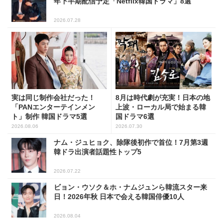
年下半期配信予定「Netflix韓国ドラマ」8選
2026.07.28
実は同じ制作会社だった！
8月は時代劇が充実！日本の地
「PANエンターテインメン
上波・ローカル局で始まる韓
ト」制作 韓国ドラマ5選
国ドラマ6選
2026.08.06
2026.07.30
ナム・ジュヒョク、除隊後初作で首位！7月第3週
韓ドラ出演者話題性トップ5
2026.07.22
ビョン・ウソク＆ホ・ナムジュンら韓流スター来
日！2026年秋 日本で会える韓国俳優10人
2026.08.04