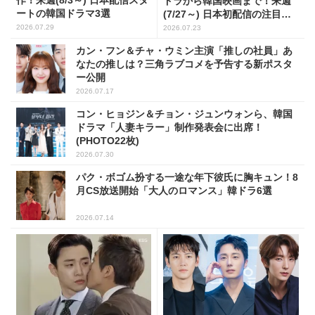
作！来週(8/3～) 日本配信スタ
ドラから韓国映画まで！来週
ートの韓国ドラマ3選
(7/27～) 日本初配信の注目作3
選
2026.07.29
2026.07.23
カン・フン＆チャ・ウミン主演「推しの社員」あ
なたの推しは？三角ラブコメを予告する新ポスタ
ー公開
2026.07.17
コン・ヒョジン＆チョン・ジュンウォンら、韓国
ドラマ「人妻キラー」制作発表会に出席！
(PHOTO22枚)
2026.07.30
パク・ボゴム扮する一途な年下彼氏に胸キュン！8
月CS放送開始「大人のロマンス」韓ドラ6選
2026.07.14