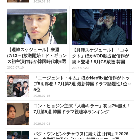
2026.07.29
【週韓スケジュール】来週
【月韓スケジュール】「コネ
(7/13～)放送開始！ド・ギョン
クト」ほかVOD独占配信作が
ス初主演作ほか韓国時代劇6選
続々登場！8月CS放送 韓国ド
ラマ(全66選)
2026.07.10
2026.07.23
「エージェント・キム」ほかNetflix配信作がトッ
プ5を席巻！7月第2週 最新韓国ドラマ話題性1位～
5位
2026.07.15
コン・ヒョジン主演「人妻キラー」初回7%超え！
7月第5週 韓国ドラマ視聴率ランキング
2026.08.03
パク・ウンビン×チャウヌに続く注目作は？2026