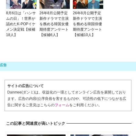
8月6日は「ハンサ
26年8月公開予定
26年8月公開予定
ムの日」！世界が
新作ドラマで主演
新作ドラマで主演
認めたK-POPイケ
を務める韓国女優
を務める韓国俳優
メン決定戦【候補
期待度アンケート
期待度アンケート
18人】
【候補6人】
【候補10人】
サイトの広告について
Danmee(ダンミ)は、収益化の一環としてオンライン広告を展開しており
ます。広告の内容(公序良俗を害するもの)や、可読性の低下につながる広
告に関するご意見はこちらの
フォーム
をご利用ください。
この記事と関連度が高いトピック