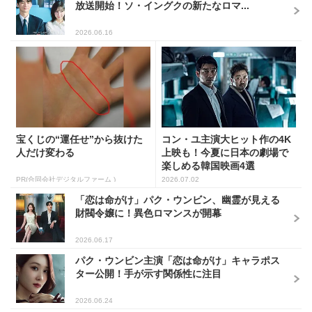
放送開始！ソ・イングクの新たなロマ...
2026.06.16
宝くじの“運任せ”から抜けた
コン・ユ主演大ヒット作の4K
人だけ変わる
上映も！今夏に日本の劇場で
楽しめる韓国映画4選
PR(合同会社デジタルファーム )
2026.07.02
「恋は命がけ」パク・ウンビン、幽霊が見える
財閥令嬢に！異色ロマンスが開幕
2026.06.17
パク・ウンビン主演「恋は命がけ」キャラポス
ター公開！手が示す関係性に注目
2026.06.24