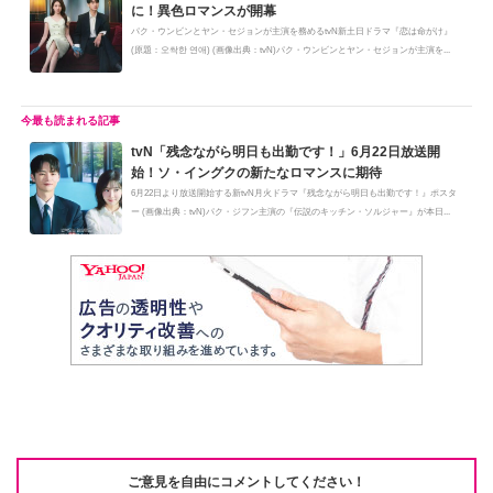
に！異色ロマンスが開幕
パク・ウンビンとヤン・セジョンが主演を務めるtvN新土日ドラマ『恋は命がけ』
(原題：오싹한 연애) (画像出典：tvN)パク・ウンビンとヤン・セジョンが主演を...
tvN「残念ながら明日も出勤です！」6月22日放送開
始！ソ・イングクの新たなロマンスに期待
6月22日より放送開始する新tvN月火ドラマ『残念ながら明日も出勤です！』ポスタ
ー (画像出典：tvN)パク・ジフン主演の『伝説のキッチン・ソルジャー』が本日...
ご意見を自由にコメントしてください！