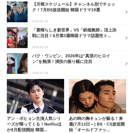
【月韓スケジュール】チャンネル別でチェッ
ク！7月BS放送開始 韓国ドラマ19選
2026.06.30
「素晴らしき新世界」VS「鉄槌教師」頂上決
戦に注目！6月第3週韓国ドラマ話題性ト...
2026.06.24
パク・ウンビン、2026年は”真逆のヒロイ
ン”を熱演！演技の振り幅に注目
2026.07.29
アン・ボヒョン主演人気シリ
あの時の胸キュンが蘇る！来
ーズが帰ってくる！Netflixほ
週(7月13日～) BS・CS放送開
か8月配信開始 韓国...
始「オールドファッ...