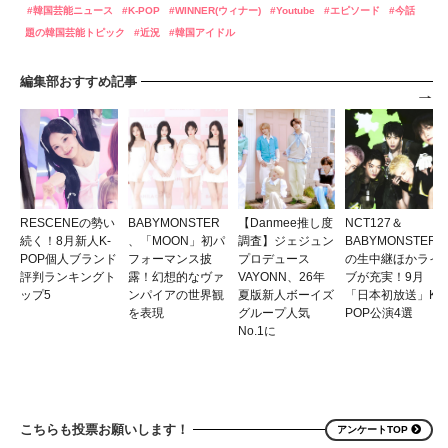
韓国芸能ニュース
K-POP
WINNER(ウィナー)
Youtube
エピソード
今話
題の韓国芸能トピック
近況
韓国アイドル
編集部おすすめ記事
RESCENEの勢い
BABYMONSTER
【Danmee推し度
NCT127＆
続く！8月新人K-
、「MOON」初パ
調査】ジェジュン
BABYMONSTER
POP個人ブランド
フォーマンス披
プロデュース
の生中継ほかライ
評判ランキングト
露！幻想的なヴァ
VAYONN、26年
ブが充実！9月
ップ5
ンパイアの世界観
夏版新人ボーイズ
「日本初放送」K-
を表現
グループ人気
POP公演4選
No.1に
こちらも投票お願いします！
アンケートTOP