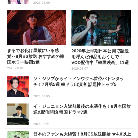
2026.08.06
まるでお化け屋敷にいる感
2026年上半期日本公開で話題
覚‥8月BS放送 おすすめの韓
を呼んだ作品をおうちで！
国ホラー映画3選
VOD配信中「韓国映画」11選
2026.08.07
2026.08.07
ソ・ジソブからイ・ドンウクへ首位バトンタッ
チ！7月第5週 韓ドラ出演者 話題性トップ5
2026.08.05
イ・ジュニョン入隊前最後の主演作も！8月本国放
送&配信開始 韓国ドラマ7選
2026.07.21
日本のファンも大絶賛！8月CS放送開始 ★4.0以上