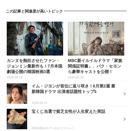
この記事と関連度が高いトピック
カンヌを熱狂させたファン・
MBC新イルイルドラマ「家族
ジョンミン最新作も！7月本国
関係証明書」、パク・セヨン
劇場公開の韓国映画3選
ら豪華キャストを公開！
2026.06.16
2026.06.19
イム・ジヨンが首位に返り咲き！6月第2週 最
新韓国ドラマ 出演者話題性トップ5
2026.06.17
宝くじ当選で貧乏女性が人生変えた実話
PR(合同会社デジタルファーム )