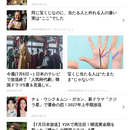
2026.06.12
同じ宝くじなのに、当たる人と外れる人の違い
実は“ここ”でした
PR(合同会社デジタルファーム )
今週(7月6日～) 日本のテレビ
宝くじ当たる人は“たまた
で放送終了「人気時代劇」韓
ま”じゃない?!
国ドラマ5選＆見逃しV...
2026.07.07
PR(合同会社デジタルファーム )
チェ・ウシク＆ムン・ガヨン、新ドラマ「クジ
ラ星」で運命の恋！2027年上半期放送
2026.06.17
【7月日本放送】Y2Kで再注目！韓流黄金期を