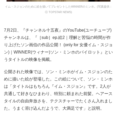
イム・スジョンのために絵を描いてプレゼントしたWINNERのミンホ。(写真提供：
ⓒ TOPSTAR NEWS)
7月2日、『チャンネル十五夜』のYouTube(ユーチューブ)
チャンネルは、『［sub］ep.絵2｜理解と苦悩の時間が作
り上げたソン画伯の作品公開！ (only for 女優イム・スジョ
ン)｜WINNER(ウィナー)ソン・ミンホのパイロット』とい
うタイトルの映像を掲載。
公開された映像では、ソン・ミンホがイム・スジョンのた
めに描いた絵が登場した。この絵について、ソン・ミンホ
は「タイトルはもちろん『イム・スジョン』です。2人が
共通して好きなひまわり、特別に頼まれた前髪。ヘアース
タイルの自由奔放さを、テクスチャーでたくさん入れまし
た。うまく溶け込んだようで、大満足です」と説明。