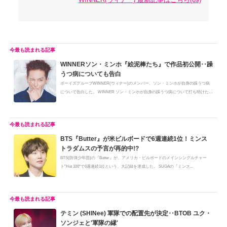
WINNERソン・ミンホ『絵泥棒たち』で作品初公開‥躁
うつ病についても告白
ボーイズグループWINNER(ウィナー)のメンバー、ソン・ミンホが自身の躁うつ病
について告白した。 WINNER ソン・ミンホが自身の躁うつ病について打ち明けた
(...
BTS『Butter』が米ビルボードで6週連続1位！ミンス
トラダムスの予言が再的中!?
BTS(防弾少年団)の『Butter』が、アメリカ・ビルボードのメインシングルチャー
ト"Hot 100"で6週連続1位という、大記録を達成した。 SUGAの『ミンス...
テミン (SHINee) 軍隊での配置先が決定‥BTOB ユク・
ソンジェと'軍隊の縁'