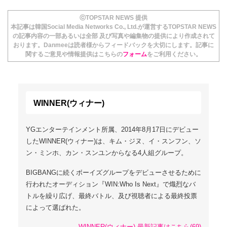
ⓒTOPSTAR NEWS 提供
本記事は韓国Social Media Networks Co., Ltd.が運営するTOPSTAR NEWS
の記事内容の一部あるいは全部 及び写真や編集物の提供により作成されて
おります。Danmeeは読者様からフィードバックを大切にします。記事に
関するご意見や情報提供はこちらの
フォーム
をご利用ください。
WINNER(ウィナー)
YGエンターテインメント所属、2014年8月17日にデビュー
したWINNER(ウィナー)は、キム・ジヌ、イ・スンフン、ソ
ン・ミンホ、カン・スンユンからなる4人組グループ。
BIGBANGに続くボーイズグループをデビューさせるために
行われたオーディション『WIN:Who Is Next』で熾烈なバ
トルを繰り広げ、最終バトル、及び視聴者による最終投票
によって選ばれた。
WINNER(ウィナー) 最新記事はこちら(69)