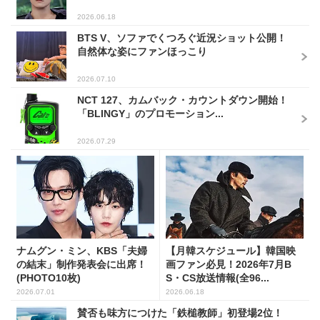
2026.06.18
BTS V、ソファでくつろぐ近況ショット公開！
自然体な姿にファンほっこり
2026.07.10
NCT 127、カムバック・カウントダウン開始！
「BLINGY」のプロモーション...
2026.07.29
ナムグン・ミン、KBS「夫婦
【月韓スケジュール】韓国映
の結末」制作発表会に出席！
画ファン必見！2026年7月B
(PHOTO10枚)
S・CS放送情報(全96...
2026.07.01
2026.06.18
賛否も味方につけた「鉄槌教師」初登場2位！