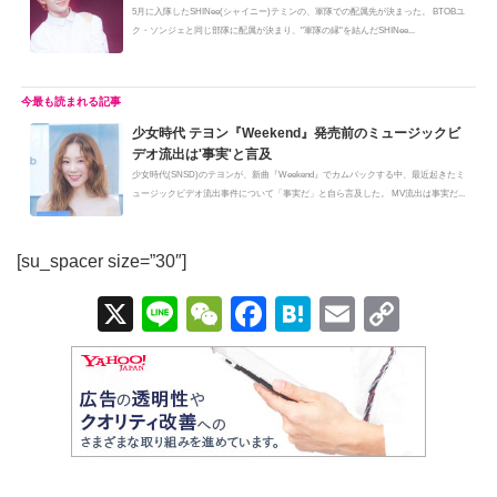
5月に入隊したSHINee(シャイニー)テミンの、軍隊での配属先が決まった。 BTOBユ
ク・ソンジェと同じ部隊に配属が決まり、"軍隊の縁"を結んだSHINee...
少女時代 テヨン『Weekend』発売前のミュージックビ
デオ流出は'事実'と言及
少女時代(SNSD)のテヨンが、新曲『Weekend』でカムバックする中、最近起きたミ
ュージックビデオ流出事件について「事実だ」と自ら言及した。 MV流出は事実だ...
[su_spacer size=”30″]
X
Li
W
F
H
E
C
n
e
a
at
m
o
e
C
c
e
ail
p
h
e
n
y
at
b
a
Li
o
n