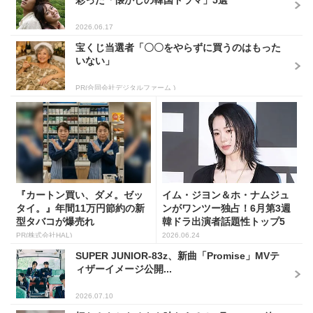
彩った「懐かしの韓国ドラマ」5選
2026.06.17
宝くじ当選者「〇〇をやらずに買うのはもった
いない」
PR(合同会社デジタルファーム )
『カートン買い、ダメ。ゼッ
イム・ジヨン＆ホ・ナムジュ
タイ。』年間11万円節約の新
ンがワンツー独占！6月第3週
型タバコが爆売れ
韓ドラ出演者話題性トップ5
PR(株式会社HAL)
2026.06.24
SUPER JUNIOR-83z、新曲「Promise」MVテ
ィザーイメージ公開...
2026.07.10