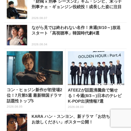
「財閥 x 刑事 シーズン2」キム・シンビ、末っ子
刑事チェ・ギョンジン役続投！成長した姿に注目
2026.08.07
ながら見では終われない名作！来週(8/10～)放送
スタート「高視聴率」韓国時代劇4選
2026.08.04
コン・ヒョジン新作が初登場2
ATEEZが話題沸騰曲で魅せ
位！7月第5週 最新韓国ドラマ
る！今週(8/3～)日本のテレビ
話題性トップ5
K-POP出演情報7選
2026.08.05
2026.08.03
KARA ハン・スンヨン、新ドラマ「お坊ちゃま、
お放しください」ポスター公開！