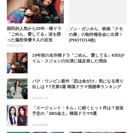
国民的人気から20年‥韓ドラ
ソン・ガンホら、映画「クモ
「ごめん、愛してる」涙を誘
の巣」の制作報告会に出席！
った脇役俳優６人の近況
(PHOTO14枚)
2024.12.20
19年前の名作韓ドラ「ごめん、愛してる」KBSが
イム・スジョンの出演に猛反発した理由
パク・ウンビン新作「恋は命がけ」気になる滑り
出しは？7月第3週 韓国ドラマ視聴率ランキング
2026.07.20
「エージェント・キム」に続くヒット作は？放送
予定の「SBS金土」韓国ドラマ9選
2026.08.05