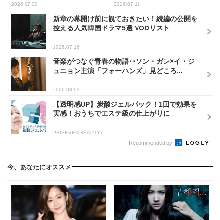
2026.07.30
2026.07.11
新章の幕開け前に観ておきたい！続編の公開を
控える人気韓国ドラマ5選 VODリスト
2026.07.16
音楽がつなぐ青春の物語･･ソン・ガン×イ・ジ
ュニョン主演「フォーハンズ」見どころ...
2026.08.03
【透明感UP】炭酸ジェルパック！1回で効果を
実感！おうちでエステ級の仕上がりに
PR(SEVEN BEAUTY)
Recommended by
今、あなたにオススメ