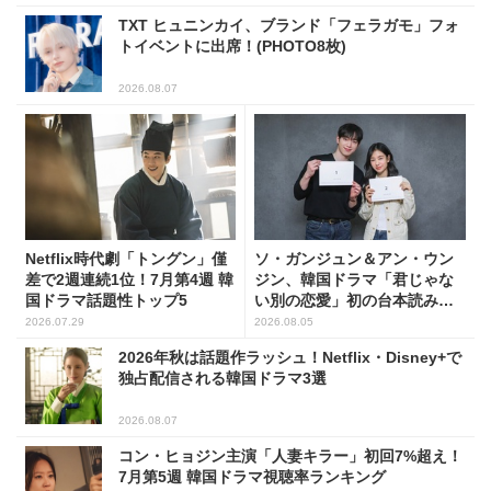
TXT ヒュニンカイ、ブランド「フェラガモ」フォ
トイベントに出席！(PHOTO8枚)
2026.08.07
Netflix時代劇「トングン」僅
ソ・ガンジュン＆アン・ウン
差で2週連続1位！7月第4週 韓
ジン、韓国ドラマ「君じゃな
国ドラマ話題性トップ5
い別の恋愛」初の台本読み合
わせで抜群のケミ
2026.07.29
2026.08.05
2026年秋は話題作ラッシュ！Netflix・Disney+で
独占配信される韓国ドラマ3選
2026.08.07
コン・ヒョジン主演「人妻キラー」初回7%超え！
7月第5週 韓国ドラマ視聴率ランキング