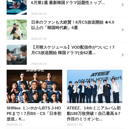
6月第1週 最新韓国ドラマ話題性トップ...
2026.06.10
日本のファンも大絶賛！8月CS放送開始 ★4.0
以上の「韓国時代劇」4選
2026.07.16
【月韓スケジュール】VOD配信作がついに！7
月CS放送開始 韓国ドラマ(全62選...
2026.06.23
SHINee ミンホからBTS J-HO
ATEEZ、14thミニアルバム初
PEまで！7月BS・CS「日本初
動188万枚突破！自己最高＆7
放送」K...
作目のミリオンセ...
2026.06.12
2026.07.03