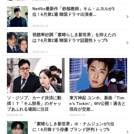
Netflix最新作「鉄槌教師」キム・ムヨルが1
位！6月第1週 韓国ドラマ出演者...
2026.06.12
視聴率好調「素晴らしき新世界」を抑えたの
は？6月第2週 韓国ドラマ話題性トップ5
2026.06.17
ソ・ジソブ、カード決済に動
東方神起 ユンホ、新曲「Tim
揺！？「キム部長」のギャッ
e’s Tickin’」MV公開！過去と
プあふれる場面に注目
現在が交差...
2026.06.11
2026.07.21
「素晴らしき新世界」ホ・ナムジュンが1位
に！6月韓ドラ俳優 ブランド評判トップ5