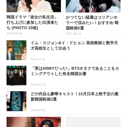
韓国ドラマ「彼女の私生活」
かつてない猛暑はコリアンホ
打ち上げに参加した出演者た
ラーで涼みたい！おすすめ 韓
ち (PHOTO 29枚)
国映画5選
2019.06.06
2022.08.13
イム・スジョン&イ・ドヒョン 高校教師と数学天
才高校生として出会う
2021.11.11
「実はARMYだった!」BTSオタクであることをカ
ミングアウトした有名韓国女優
2020.03.10
どの作品も豪華キャスト！10月日本上映予定の最
新韓国映画3選
2024.09.11