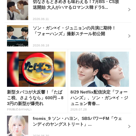
切なさもときめきも味わえる！7月BS・CS放
送開始 大人がハマるロマンス韓ドラ5...
2026.06.11
ソン・ガン×イ・ジュニョンの共演に期待！
「フォーハンズ」撮影スチール初公開
2026.06.18
新型タバコが大反響！「たば
8/29 Netflix配信決定「フォー
こ税、さようなら」600円→8
ハンズ」、ソン・ガン×イ・ジ
3円の新型が爆売れ
ュニョン青春...
PR(株式会社HAL)
2026.07.28
fromis_9 ソン・ハヨン、SBSパワーFM「ウェ
ンディのヤングストリート」...
2026.06.30