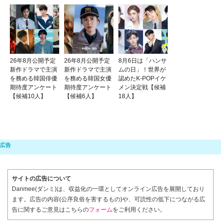
26年8月公開予定
26年8月公開予定
8月6日は「ハンサ
新作ドラマで主演
新作ドラマで主演
ムの日」！世界が
を務める韓国俳優
を務める韓国女優
認めたK-POPイケ
期待度アンケート
期待度アンケート
メン決定戦【候補
【候補10人】
【候補6人】
18人】
サイトの広告について
Danmee(ダンミ)は、収益化の一環としてオンライン広告を展開しており
ます。広告の内容(公序良俗を害するもの)や、可読性の低下につながる広
告に関するご意見はこちらの
フォーム
をご利用ください。