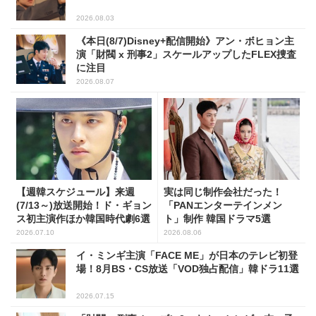
2026.08.03
《本日(8/7)Disney+配信開始》アン・ボヒョン主
演「財閥 x 刑事2」スケールアップしたFLEX捜査
に注目
2026.08.07
【週韓スケジュール】来週
実は同じ制作会社だった！
(7/13～)放送開始！ド・ギョン
「PANエンターテインメン
ス初主演作ほか韓国時代劇6選
ト」制作 韓国ドラマ5選
2026.07.10
2026.08.06
イ・ミンギ主演「FACE ME」が日本のテレビ初登
場！8月BS・CS放送「VOD独占配信」韓ドラ11選
2026.07.15