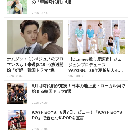
の「韓国時代劇」4選
2026.07.16
ナムグン・ミン&ジュノのブロ
【Danmee推し度調査】ジェ
マンスも！来週(8/10～)放送開
ジュンプロデュース
始「好評」韓国ドラマ7選
VAYONN、26年夏版新人ボー
イズグループ人気No.1に
2026.08.03
2026.08.06
8月は時代劇が充実！日本の地上波・ローカル局で
始まる韓国ドラマ6選
2026.07.30
WAYF BOYS、8月7日デビュー！「WAYF BOYS
DO」で新たなK-POPを宣言
2026.08.06