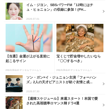
イム・ジヨン、SBSパワーFM「12時にはチ
ュ・ヒョニョン」の収録に参加！(PH...
2026.07.01
【当選】金運が上がる直前に
宝くじで貯金増やしたいなら
起こるサイン
「〇〇するべき」
PR(合同会社デジタルファーム )
PR(合同会社デジタルファーム )
ソン・ガン×イ・ジュニョン主演「フォーハン
ズ」2人の天才ピアニストが紡ぐ友情と成...
2026.07.30
【週韓スケジュール】来週スタート！本国で愛
された高視聴率ロマンス韓ドラ4選