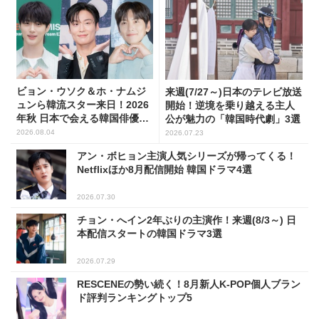
ビョン・ウソク＆ホ・ナムジ
来週(7/27～)日本のテレビ放送
ュンら韓流スター来日！2026
開始！逆境を乗り越える主人
年秋 日本で会える韓国俳優10
公が魅力の「韓国時代劇」3選
人
2026.08.04
2026.07.23
アン・ボヒョン主演人気シリーズが帰ってくる！
Netflixほか8月配信開始 韓国ドラマ4選
2026.07.30
チョン・へイン2年ぶりの主演作！来週(8/3～) 日
本配信スタートの韓国ドラマ3選
2026.07.29
RESCENEの勢い続く！8月新人K-POP個人ブラン
ド評判ランキングトップ5