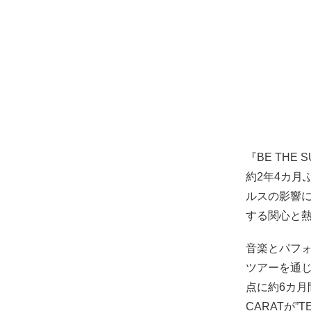
『BE THE
約2年4カ月
ルスの影響
する関心と
音楽とパフォ
ツアーを通じ
点に約6カ月
CARATが”