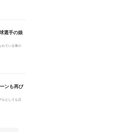
野球選手の娘
られている事の
シーンも再び
モデルとしても活