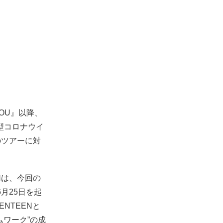
YOU』以降、
新型コロナウイ
のツアーに対
Nは、今回の
月25日を起
ENTEENと
ームワーク”の成