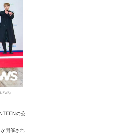
NEWS)
NTEENの公
』)』が開催され