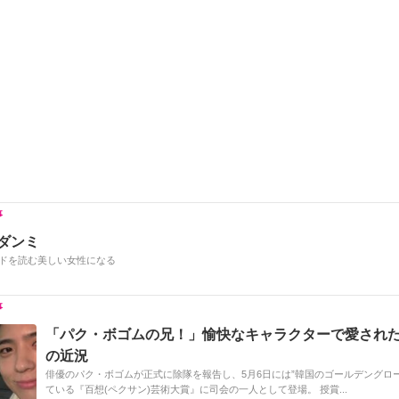
h
e
n
y
at
b
a
Li
o
n
o
k
k
 ダンミ
ドを読む美しい女性になる
「パク・ボゴムの兄！」愉快なキャラクターで愛され
の近況
俳優のパク・ボゴムが正式に除隊を報告し、5月6日には”韓国のゴールデングロ
ている『百想(ペクサン)芸術大賞』に司会の一人として登場。 授賞...