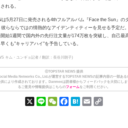
目される。
ENは5月27日に発売される4thフルアルバム『Face the Sun』
で、彼らならではの情熱的なアイデンティティーを見せる予定だ
開始1週間で国内外の先行注文量が174万枚を突破し、自己最
早くも”キャリアハイ”を予告している。
NEWS キム・ユンギョ記者 / 翻訳：長谷川朗子)
ⓒTOPSTAR NEWS 提供
ial Media Networks Co., Ltd.が運営するTOPSTAR NEWSの記事内容の一部
供により作成されております。Danmeeは読者様からフィードバックを大切にし
るご意見や情報提供はこちらの
フォーム
をご利用ください。
X
Li
W
F
H
E
C
n
e
a
at
m
o
e
C
c
e
ail
p