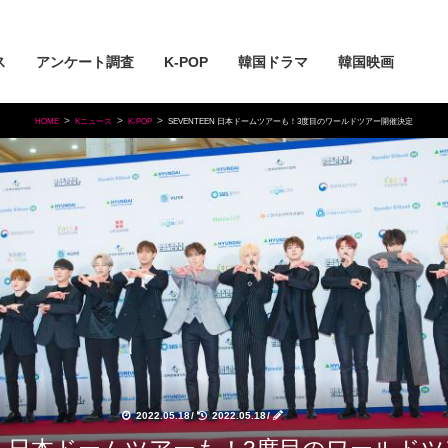
ス
アンケート調査
K-POP
韓国ドラマ
韓国映画
HOME
Kニュース
K-POP
SEVENTEEN 日本ドームツアーも！3度目のワールドツアー開催決定
2022.05.18
/
2022.05.18
/