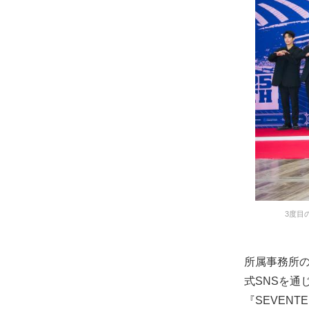
3度目の
所属事務所のP
式SNSを通
『SEVENTE