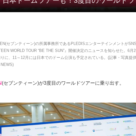
EEN 日本ドームツアーも！3度目のワールド
TEEN(セブンティーン)の所属事務所であるPLEDISエンターテインメントがS
TEEN WORLD TOUR “BE THE SUN”』開催決定のニュースを知らせた。6
りに、11～12月には日本でのドーム公演も予定されている。(記事・写真提
 NEWS)
N
(セブンティーン)が3度目のワールドツアーに乗り出す。