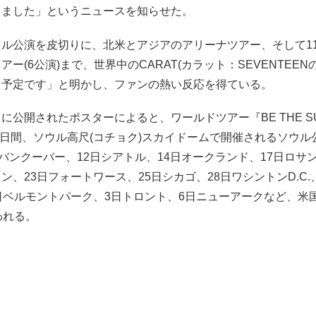
りました」というニュースを知らせた。
ル公演を皮切りに、北米とアジアのアリーナツアー、そして11
アー(6公演)まで、世界中のCARAT(カラット：SEVENTEEN
る予定です」と明かし、ファンの熱い反応を得ている。
に公開されたポスターによると、ワールドツアー『BE THE S
の2日間、ソウル高尺(コチョク)スカイドームで開催されるソウ
日バンクーバー、12日シアトル、14日オークランド、17日ロサン
ン、23日フォートワース、25日シカゴ、28日ワシントンD.C.
日ベルモントパーク、3日トロント、6日ニューアークなど、米
われる。