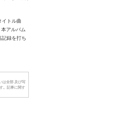
のタイトル曲
。本アルバム
高記録を打ち
あるいは全部 及び写
ます。記事に関す