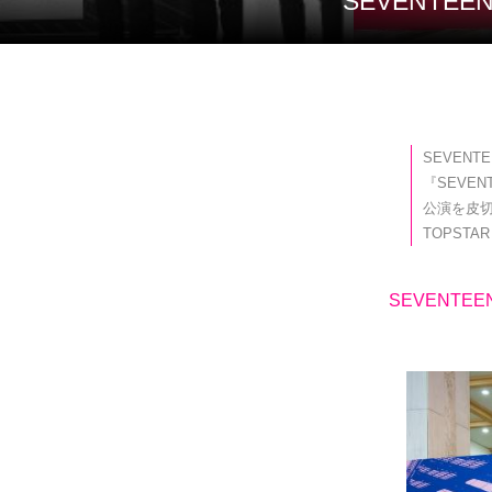
SEVENT
SEVEN
『SEVEN
公演を皮切
TOPSTAR
SEVENTEE