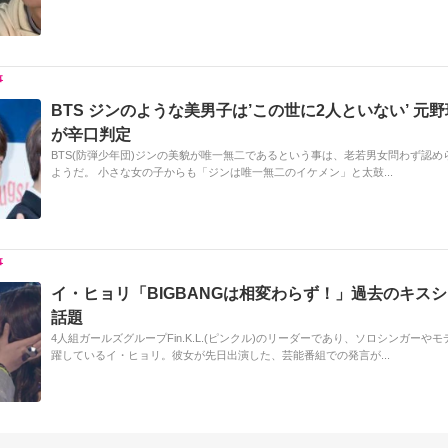
BTS ジンのような美男子は’この世に2人といない’ 元
が辛口判定
BTS(防弾少年団)ジンの美貌が唯一無二であるという事は、老若男女問わず認め
ようだ。 小さな女の子からも「ジンは唯一無二のイケメン」と太鼓...
イ・ヒョリ「BIGBANGは相変わらず！」過去のキス
話題
4人組ガールズグループFin.K.L.(ピンクル)のリーダーであり、ソロシンガーや
躍しているイ・ヒョリ。彼女が先日出演した、芸能番組での発言が...