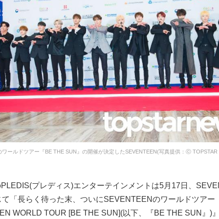
ワールドツアー『BE THE SUN』の開催が決定したSEVENTEEN(写真提供：ⓒ TOPSTAR 
LEDIS(プレディス)エンターテインメントは5月17日、SEVE
じて「長らく待った末、ついにSEVENTEENのワールドツアー
EN WORLD TOUR [BE THE SUN](以下、『BE THE SUN