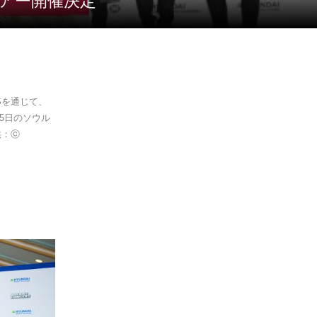
ツアー開催決定
NSを通じて、
月25日のソウル
供：ⓒ