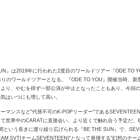
 SUN』は2019年に行われた2度目のワールドツアー『ODE TO 
ぶりのワールドツアーとなる。『ODE TO YOU』開催当時、
により、やむを得ず一部公演が中止となったこともあり、今回
熱気はいつにも増して高い。
ーマンスなど”代替不可のK-POPリーダー”であるSEVENTEE
て世界中のCARATに直接会い、より近くで触れ合う予定だ。6
間という長きに渡り繰り広げられる『BE THE SUN』で、SEV
TEAM SVT(チームSEVENTEEN)”となって発揮する”幻想のチ