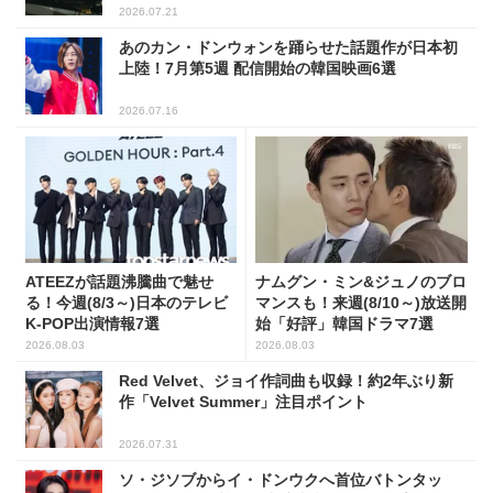
2026.07.21
あのカン・ドンウォンを踊らせた話題作が日本初
上陸！7月第5週 配信開始の韓国映画6選
2026.07.16
ATEEZが話題沸騰曲で魅せ
ナムグン・ミン&ジュノのブロ
る！今週(8/3～)日本のテレビ
マンスも！来週(8/10～)放送開
K-POP出演情報7選
始「好評」韓国ドラマ7選
2026.08.03
2026.08.03
Red Velvet、ジョイ作詞曲も収録！約2年ぶり新
作「Velvet Summer」注目ポイント
2026.07.31
ソ・ジソブからイ・ドンウクへ首位バトンタッ