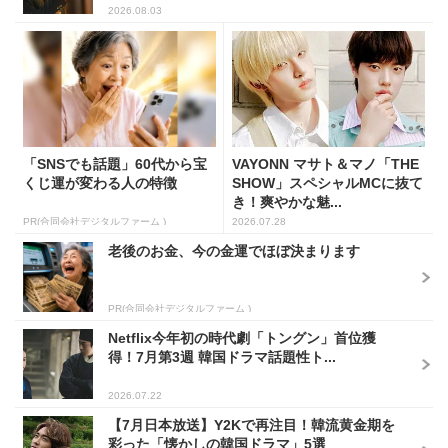
2026.08.03
「SNSでも話題」60代から宝
VAYONN マサト＆マノ「THE
くじ運が変わる人の特徴
SHOW」スペシャルMCに抜て
き！爽やかな魅...
PR(合同会社デジタルファーム )
2026.07.28
老後のお金、今の金運でほぼ決まります
PR(合同会社デジタルファーム )
Netflix今年初の時代劇「トングン」首位獲
得！7月第3週 韓国ドラマ話題性ト...
2026.07.22
【7月日本放送】Y2Kで再注目！韓流黄金期を
彩った「懐かしの韓国ドラマ」5選