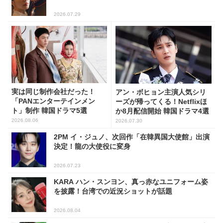
2026.07.29
実は同じ制作会社だった！
アン・ボヒョン主演人気シリ
「PANエンターテインメン
ーズが帰ってくる！Netflixほ
ト」制作 韓国ドラマ5選
か8月配信開始 韓国ドラマ4選
2026.08.06
2026.07.30
2PM イ・ジュノ、次回作「在韓異国大使館」出演
決定！龍の大使役に変身
2026.07.23
KARA ハン・スンヨン、真っ赤なユニフォーム姿
を披露！台湾での近況ショットが話題
2026.08.04