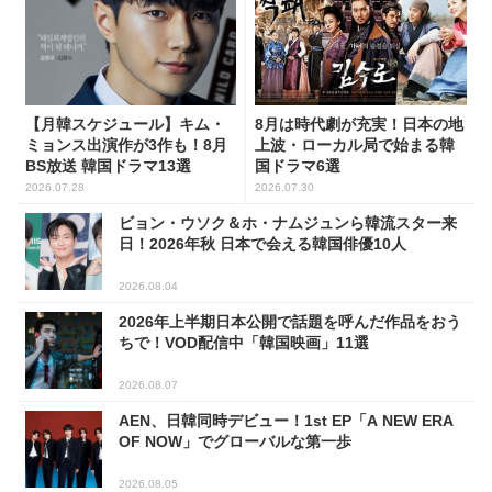
【月韓スケジュール】キム・
8月は時代劇が充実！日本の地
ミョンス出演作が3作も！8月
上波・ローカル局で始まる韓
BS放送 韓国ドラマ13選
国ドラマ6選
2026.07.28
2026.07.30
ビョン・ウソク＆ホ・ナムジュンら韓流スター来
日！2026年秋 日本で会える韓国俳優10人
2026.08.04
2026年上半期日本公開で話題を呼んだ作品をおう
ちで！VOD配信中「韓国映画」11選
2026.08.07
AEN、日韓同時デビュー！1st EP「A NEW ERA
OF NOW」でグローバルな第一歩
2026.08.05