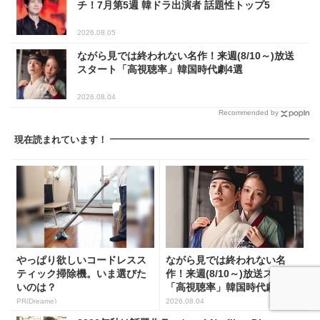
チ！7月第5週 韓ドラ出演者 話題性トップ5
2026.08.05
ながら見では終われない名作！来週(8/10～)放送
スタート「高視聴率」韓国時代劇4選
2026.08.04
Recommended by
現在読まれています！
やっぱり欲しいコードレスス
ながら見では終われない名
ティック掃除機。いま選びた
作！来週(8/10～)放送スタート
いのは？
「高視聴率」韓国時代劇...
PR(Dreame)
2026.08.04