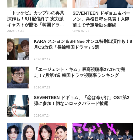
「トッケビ」カップルの再共
SEVENTEEN ドギョム＆バー
演作も！8月配信終了 実力派
ノン、兵役日程を発表！入隊
キャストが贈る「韓国ドラ
前まで予定活動を継続
マ」5選
2026.07.31
2026.07.27
KARA スンヨン＆SHINee オンユ特別出演作も！8
月CS放送「長編韓国ドラマ」3選
2026.07.17
「エージェント・キム」最高視聴率27.1%で完
走！7月第4週 韓国ドラマ視聴率ランキング
2026.07.27
SEVENTEEN ドギョム、「恋は命がけ」OST第2
弾に参加！切ないロックバラード披露
2026.07.24