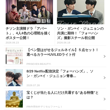
チソン主演韓ドラ「アパー
ソン・ガン×イ・ジュニョンの
ト」、4人4色の心理戦を描く
共演に期待！「フォーハン
ポスター公開！
ズ」撮影スチール初公開
2026.06.23
2026.06.18
【ペン型はがせるジェルネイル】５点セット！
選べるカラー×UV/LEDライト付
PR(SEVEN BEAUTY)
8/29 Netflix配信決定「フォーハンズ」、ソ
ン・ガン×イ・ジュニョン青春...
2026.07.28
宝くじが当たる人にだけ共通する“ある特徴”と
は？
PR(合同会社デジタルファーム )