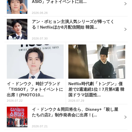
ASIO」フォトイベントに出...
2026.06.26
アン・ボヒョン主演人気シリーズが帰ってく
る！Netflixほか8月配信開始 韓国...
2026.07.30
イ・ドンウク、時計ブランド
Netflix時代劇「トングン」僅
「TISSOT」フォトイベントに
差で2週連続1位！7月第4週 韓
出席！(PHOTO10...
国ドラマ話題性...
2026.07.22
2026.07.29
イ・ドンウク＆岡田将生ら、Disney+「殺し屋
たちの店2」制作発表会に出席！(...
2026.07.21