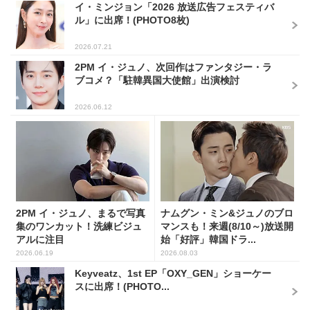
イ・ミンジョン「2026 放送広告フェスティバ
ル」に出席！(PHOTO8枚)
2026.07.21
2PM イ・ジュノ、次回作はファンタジー・ラ
ブコメ？「駐韓異国大使館」出演検討
2026.06.12
2PM イ・ジュノ、まるで写真
ナムグン・ミン&ジュノのブロ
集のワンカット！洗練ビジュ
マンスも！来週(8/10～)放送開
アルに注目
始「好評」韓国ドラ...
2026.06.19
2026.08.03
Keyveatz、1st EP「OXY_GEN」ショーケー
スに出席！(PHOTO...