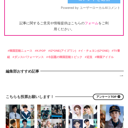
記事に関するご意見や情報提供はこちらの
フォーム
をご利
用ください。
韓国芸能ニュース
K-POP
IZ*ONE(アイズワン)
イ・チェヨン(IZ*ONE)
TV番
組
ダンス/パフォーマンス
今話題の韓国芸能トピック
近況
韓国アイドル
編集部おすすめ記事
こちらも投票お願いします！
アンケートTOP