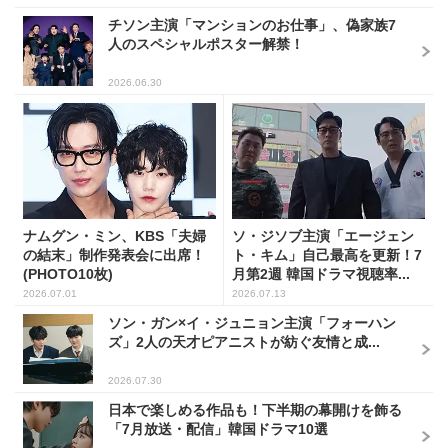
チソン主演「マンションのお仕事」、偽家族7
人のスペシャルポスター解禁！
2026.06.30
ナムグン・ミン、KBS「夫婦
ソ・ジソブ主演「エージェン
の結末」制作発表会に出席！
ト・キム」自己最高を更新！7
(PHOTO10枚)
月第2週 韓国ドラマ視聴率...
2026.07.01
2026.07.13
ソン・ガン×イ・ジュニョン主演「フォーハン
ズ」2人の天才ピアニストが紡ぐ友情と成...
2026.07.30
日本で楽しめる作品も！下半期の幕開けを飾る
「7月放送・配信」韓国ドラマ10選