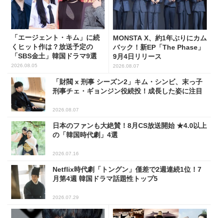
「エージェント・キム」に続
MONSTA X、約1年ぶりにカム
くヒット作は？放送予定の
バック！新EP「The Phase」
「SBS金土」韓国ドラマ9選
9月4日リリース
2026.08.05
2026.08.07
「財閥 x 刑事 シーズン2」キム・シンビ、末っ子
刑事チェ・ギョンジン役続投！成長した姿に注目
2026.08.07
日本のファンも大絶賛！8月CS放送開始 ★4.0以上
の「韓国時代劇」4選
2026.07.16
Netflix時代劇「トングン」僅差で2週連続1位！7
月第4週 韓国ドラマ話題性トップ5
2026.07.29