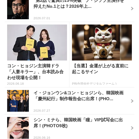
“第2話で驚異の15%突破” ソ・ジソブ主演作を
抑えたNo.1とは？2026年上...
2026.07.01
コン・ヒョジン主演韓ドラ
【当選】金運が上がる直前に
「人妻キラー」、台本読み合
起こるサイン
わせ現場を公開！
2026.06.18
PR(合同会社デジタルファーム )
イ・ジョンウン&コン・ヒョジンら、韓国映画
「慶州紀行」制作報告会に出席！(PHO...
2026.07.27
シン・ミナら、韓国映画「瞳」VIP試写会に出
席！(PHOTO9枚)
2026.06.16