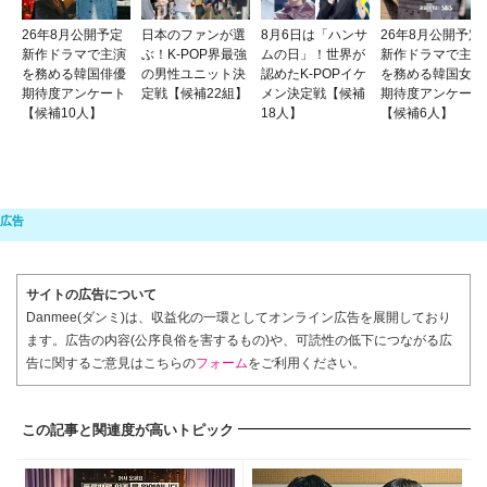
26年8月公開予定
日本のファンが選
8月6日は「ハンサ
26年8月公開予定
新作ドラマで主演
ぶ！K-POP界最強
ムの日」！世界が
新作ドラマで主演
を務める韓国俳優
の男性ユニット決
認めたK-POPイケ
を務める韓国女優
期待度アンケート
定戦【候補22組】
メン決定戦【候補
期待度アンケート
【候補10人】
18人】
【候補6人】
サイトの広告について
Danmee(ダンミ)は、収益化の一環としてオンライン広告を展開しており
ます。広告の内容(公序良俗を害するもの)や、可読性の低下につながる広
告に関するご意見はこちらの
フォーム
をご利用ください。
この記事と関連度が高いトピック