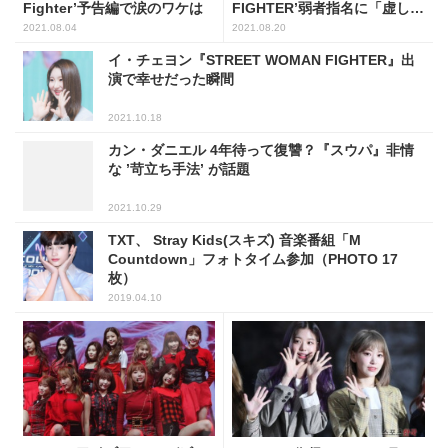
Fighter’予告編で涙のワケは
FIGHTER’弱者指名に「虚し
い」
2021.08.04
2021.08.20
イ・チェヨン『STREET WOMAN FIGHTER』出
演で幸せだった瞬間
2021.10.18
カン・ダニエル 4年待って復讐？『スウパ』非情
な ’苛立ち手法’ が話題
2021.10.29
TXT、 Stray Kids(スキズ) 音楽番組「M
Countdown」フォトタイム参加（PHOTO 17
枚）
2019.04.10