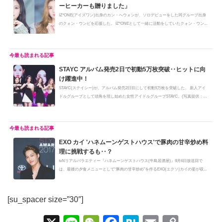
ーヒーカーも贈りました」
IZ*ONE(アイズワン)出身のカン・へウォンが、ソロデビューをした同グループ出身
のクォン・ウンビを応援した。 IZ*ONEとして一緒に活動をしていたクォン・ウン...
STAYC アルバム発売2日で初動5万枚突破‥ヒットに向
け躍進中！
STAYC(ステイシー)が、アルバム発売2日目にして初動5万枚を突破した。 新人アイ
ドルグループとして頭角を現し始めた女性アイドルグループSTAYC。(写真提供：
ⓒ...
EXO カイ 'ハネムーンゲストハウス'で豚肉の甘辛炒め料
理に挑戦するも‥？
tvNリアルバラエティー『ハネムーンゲストハウス(牛島居酒屋)』9月6日放送回で
は、最後の夕食メニューとして“豚肉の甘辛炒め”を作るEXO(エクソ)カイの姿が収...
[su_spacer size=”30″]