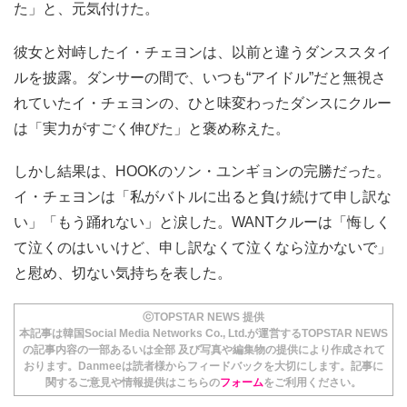
た」と、元気付けた。
彼女と対峙したイ・チェヨンは、以前と違うダンススタイ
ルを披露。ダンサーの間で、いつも“アイドル”だと無視さ
れていたイ・チェヨンの、ひと味変わったダンスにクルー
は「実力がすごく伸びた」と褒め称えた。
しかし結果は、HOOKのソン・ユンギョンの完勝だった。
イ・チェヨンは「私がバトルに出ると負け続けて申し訳な
い」「もう踊れない」と涙した。WANTクルーは「悔しく
て泣くのはいいけど、申し訳なくて泣くなら泣かないで」
と慰め、切ない気持ちを表した。
ⓒTOPSTAR NEWS 提供
本記事は韓国Social Media Networks Co., Ltd.が運営するTOPSTAR NEWS
の記事内容の一部あるいは全部 及び写真や編集物の提供により作成されて
おります。Danmeeは読者様からフィードバックを大切にします。記事に
関するご意見や情報提供はこちらの
フォーム
をご利用ください。