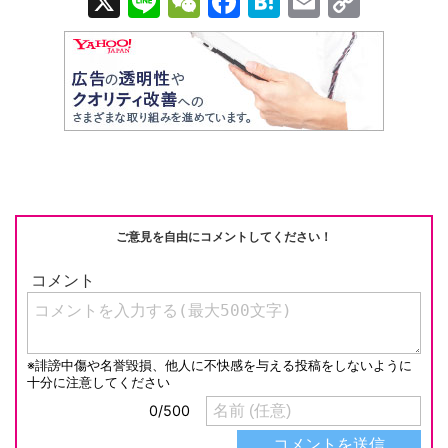
X
Li
W
F
H
E
C
n
e
a
at
m
o
e
C
c
e
ail
p
h
e
n
y
at
b
a
Li
o
n
o
k
k
ご意見を自由にコメントしてください！