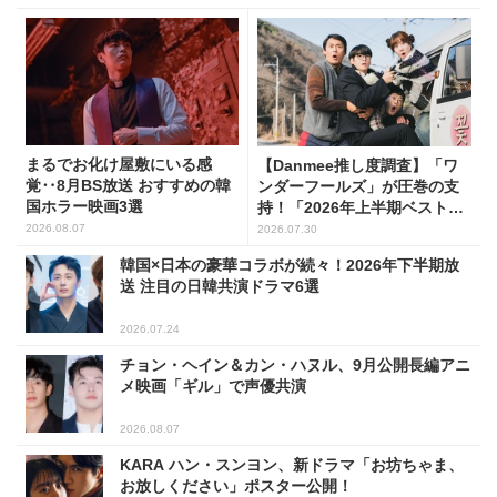
まるでお化け屋敷にいる感
【Danmee推し度調査】「ワ
覚‥8月BS放送 おすすめの韓
ンダーフールズ」が圧巻の支
国ホラー映画3選
持！「2026年上半期ベスト・
オブ・韓国ドラマ」1位に輝く
2026.08.07
2026.07.30
韓国×日本の豪華コラボが続々！2026年下半期放
送 注目の日韓共演ドラマ6選
2026.07.24
チョン・ヘイン＆カン・ハヌル、9月公開長編アニ
メ映画「ギル」で声優共演
2026.08.07
KARA ハン・スンヨン、新ドラマ「お坊ちゃま、
お放しください」ポスター公開！