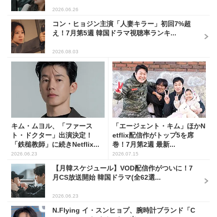
2026.06.26
コン・ヒョジン主演「人妻キラー」初回7%超
え！7月第5週 韓国ドラマ視聴率ランキ...
2026.08.03
キム・ムヨル、「ファース
「エージェント・キム」ほかN
ト・ドクター」出演決定！
etflix配信作がトップ5を席
「鉄槌教師」に続きNetflix...
巻！7月第2週 最新...
2026.06.23
2026.07.15
【月韓スケジュール】VOD配信作がついに！7
月CS放送開始 韓国ドラマ(全62選...
2026.06.23
N.Flying イ・スンヒョプ、腕時計ブランド「C