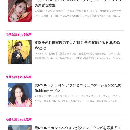
「元IZ*ONEメンバーの'成長ドラマ'か」イ・チェヨンへ
の悪質な攻撃
IZ*ONE(アイズワン)出身のイ・チェヨンが現在出演している、Mnet女性ダンサーサ
バイバル番組『STREET WOMAN FIGHTER』。テレビ番組の話題性では、常にト
ップ...
BTSを恐れ国家権力でけん制？ その背景にある'真の恐
怖'とは
パキスタンの地方都市に設置されていた、ある屋外広告が撤去されたニュースに世
界が注目している。その屋外広告とは、BTS(防弾少年団)のメンバージョングクの...
元IZ*ONE チェヨン ファンとコミュニケーションのため
Bubbleオープン！
IZ*ONE(アイズワン)としてデビューしたイ・チェヨン(以下、チェヨン)が、コミュ
ニティーサイト『Bubble(バブル)』を開設した。 『Bubble』開設を知らせた元IZ...
元IZ*ONE カン・へウォンがクォン・ウンビを応援「コ