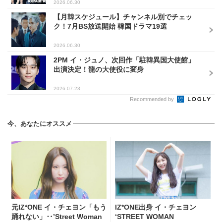
2026.06.30
【月韓スケジュール】チャンネル別でチェッ
ク！7月BS放送開始 韓国ドラマ19選
2026.06.30
2PM イ・ジュノ、次回作「駐韓異国大使館」
出演決定！龍の大使役に変身
2026.07.23
Recommended by
今、あなたにオススメ
元IZ*ONE イ・チェヨン「もう
IZ*ONE出身 イ・チェヨン
踊れない」‥’Street Woman
‘STREET WOMAN