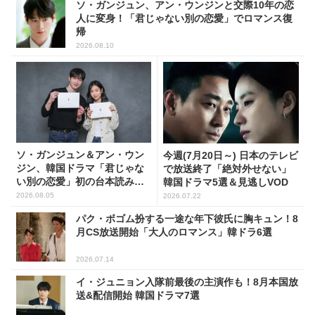
ソ・ガンジュン、アン・ウンジンと交際10年の恋
人に変身！「君じゃない別の恋愛」でロマンス復
帰
2026.08.10
ソ・ガンジュン＆アン・ウン
今週(7月20日～) 日本のテレビ
ジン、韓国ドラマ「君じゃな
で放送終了「絶対外せない」
い別の恋愛」初の台本読み合
韓国ドラマ5選＆見逃しVOD
わせで抜群のケミ
2026.08.05
2026.07.22
パク・ボゴム扮する一途な年下彼氏に胸キュン！8
月CS放送開始「大人のロマンス」韓ドラ6選
2026.07.14
イ・ジュニョン入隊前最後の主演作も！8月本国放
送&配信開始 韓国ドラマ7選