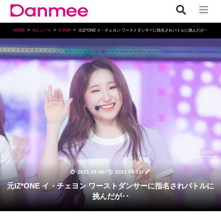
HOME
Kニュース
K-POP
元IZ*ONE イ・チェヨン ワーストダンサーに指名されバトルに挑んだが‥
K-POP
2021.09.08
/
2021.09.10
/
元IZ*ONE イ・チェヨン ワーストダンサーに指名されバトルに
挑んだが‥