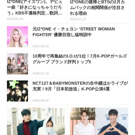
IZ*ONE(アイズワン)、デビュ
IZ*ONEの復帰とBTSの2月カ
ー曲「好きになっちゃうだろ
ムバックの相関関係が注目さ
う」KBS不適格判定…歌詞全
れる理由
体が日本語
2019.04.03
2020.01.27
元IZ*ONE イ・チェヨン ‘STREET WOMAN
FIGHTER’ 優勝目指し猛特訓中
2021.09.16
10周年で再集結のI.O.Iが1位！7月K-POPガールズ
グループ ブランド評判トップ5
2026.07.13
NCT127＆BABYMONSTERの生中継ほかライブが
充実！9月「日本初放送」K-POP公演4選
2026.08.07