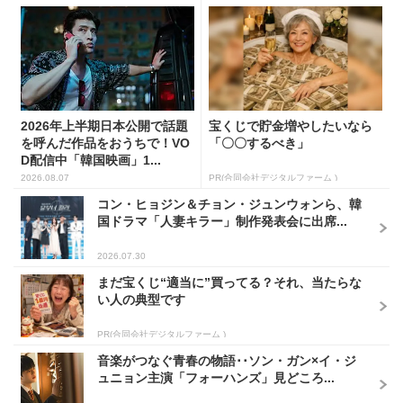
2026年上半期日本公開で話題
宝くじで貯金増やしたいなら
を呼んだ作品をおうちで！VO
「〇〇するべき」
D配信中「韓国映画」1...
2026.08.07
PR(合同会社デジタルファーム )
コン・ヒョジン＆チョン・ジュンウォンら、韓
国ドラマ「人妻キラー」制作発表会に出席...
2026.07.30
まだ宝くじ“適当に”買ってる？それ、当たらな
い人の典型です
PR(合同会社デジタルファーム )
音楽がつなぐ青春の物語･･ソン・ガン×イ・ジ
ュニョン主演「フォーハンズ」見どころ...