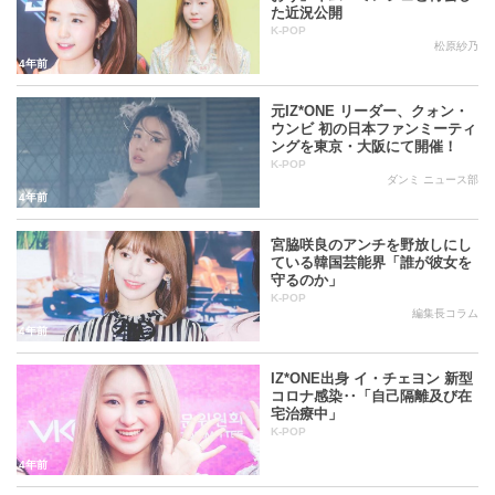
た近況公開
K-POP
松原紗乃
4年前
元IZ*ONE リーダー、クォン・
ウンビ 初の日本ファンミーティ
ングを東京・大阪にて開催！
K-POP
ダンミ ニュース部
4年前
宮脇咲良のアンチを野放しにし
ている韓国芸能界「誰が彼女を
守るのか」
K-POP
編集長コラム
4年前
IZ*ONE出身 イ・チェヨン 新型
コロナ感染‥「自己隔離及び在
宅治療中」
K-POP
4年前