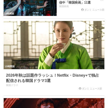
信中「韓国映画」11選
韓国映画
ダンミ ニュース部
14時間前
15時間前
2026年秋は話題作ラッシュ！Netflix・Disney+で独占
配信される韓国ドラマ3選
韓国ドラマ
ダンミ ニュース部