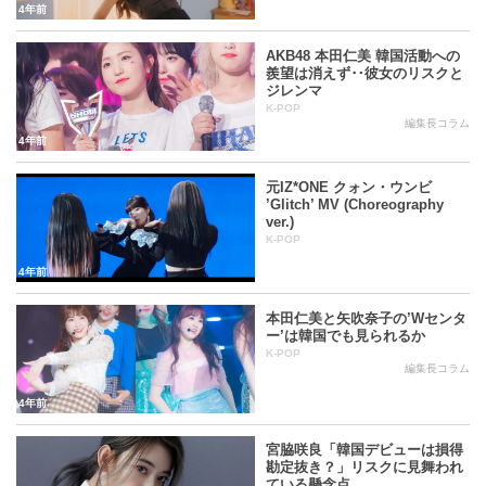
4年前
AKB48 本田仁美 韓国活動への
羨望は消えず‥彼女のリスクと
ジレンマ
K-POP
編集長コラム
4年前
元IZ*ONE クォン・ウンビ
’Glitch’ MV (Choreography
ver.)
K-POP
4年前
本田仁美と矢吹奈子の’Wセンタ
ー’は韓国でも見られるか
K-POP
編集長コラム
4年前
宮脇咲良「韓国デビューは損得
勘定抜き？」リスクに見舞われ
ている懸念点