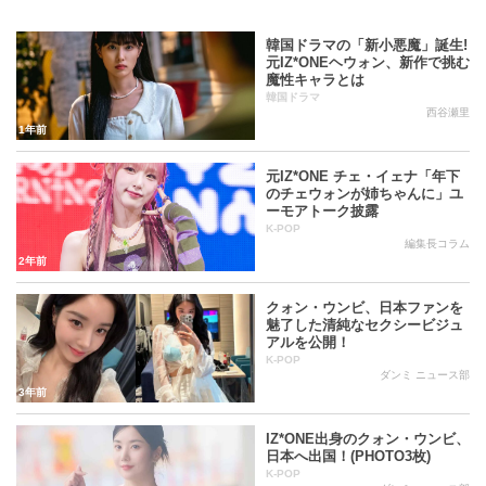
・インタビューやレッドカーペット、V LIVEなどでニ列に整
韓国ドラマの「新小悪魔」誕生!
元IZ*ONEヘウォン、新作で挑む
列する際、前列にユジン・ヘウォン・ヒトミ・イェナ・チェ
魔性キャラとは
ヨン・ミンジュ、後列にチェヨン・ユリ・ウォニョン・サク
韓国ドラマ
西谷瀬里
ラ・ナコ・ウンビという並び順で立つことが多いらしい。
1年前
・デビューアルバム「COLOR*IZ」の発売初週（2018年10月
元IZ*ONE チェ・イェナ「年下
のチェウォンが姉ちゃんに」ユ
29日～2018年11月4日）の販売量は8万枚以上、また日本のオ
ーモアトーク披露
K-POP
リコン2018年11月一週目の週間アルバム/デジタルランキング
編集長コラム
2年前
で同時1位を達成した。
クォン・ウンビ、日本ファンを
・デビュー初期からバラエティ番組への出演が多かった。現
魅了した清純なセクシービジュ
在メンバー4人がレギュラー番組を持っている。（2019年5月
アルを公開！
K-POP
基準）
ダンミ ニュース部
3年前
・所属事務所別でみると、ウリムエンターテインメントが２
IZ*ONE出身のクォン・ウンビ、
人（クォン・ウンビ、キム・チェウォン）、日本のAKSが３
日本へ出国！(PHOTO3枚)
K-POP
人（宮脇咲良、矢吹奈子、本田ひとみ）、STARSHIPエンタ