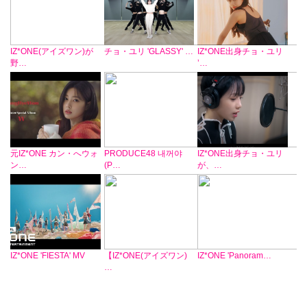
IZ*ONE(アイズワン)が
チョ・ユリ 'GLASSY' …
IZ*ONE出身チョ・ユリ
野…
’…
元IZ*ONE カン・へウォ
PRODUCE48 내꺼야
IZ*ONE出身チョ・ユリ
ン…
(P…
が、…
IZ*ONE 'FIESTA' MV
【IZ*ONE(アイズワン)
IZ*ONE 'Panoram…
…