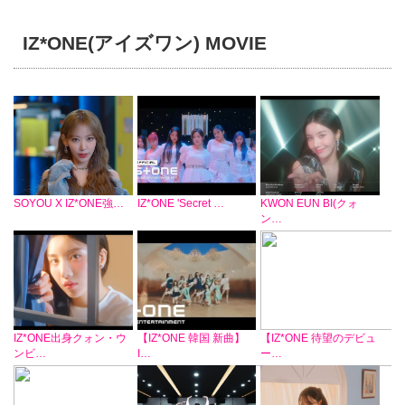
IZ*ONE(アイズワン) MOVIE
SOYOU X IZ*ONE強…
IZ*ONE 'Secret …
KWON EUN BI(クォ
ン…
IZ*ONE出身クォン・ウ
【IZ*ONE 韓国 新曲】
【IZ*ONE 待望のデビュ
ンビ…
I…
ー…