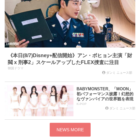
19時間前
《本日(8/7)Disney+配信開始》アン・ボヒョン主演「財
閥 x 刑事2」スケールアップしたFLEX捜査に注目
韓国ドラマ
ダンミ ニュース部
BABYMONSTER、「MOON」
初パフォーマンス披露！幻想的
なヴァンパイアの世界観を表現
K-POP
ダンミ ニュース部
19時間前
NEWS MORE