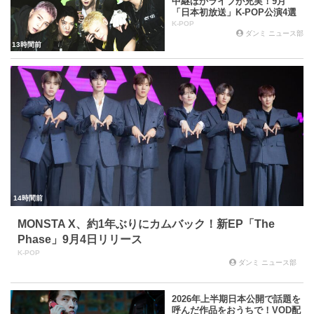
中継ほかライブが充実！9月
「日本初放送」K-POP公演4選
K-POP
ダンミ ニュース部
13時間前
14時間前
MONSTA X、約1年ぶりにカムバック！新EP「The
Phase」9月4日リリース
K-POP
ダンミ ニュース部
2026年上半期日本公開で話題を
呼んだ作品をおうちで！VOD配