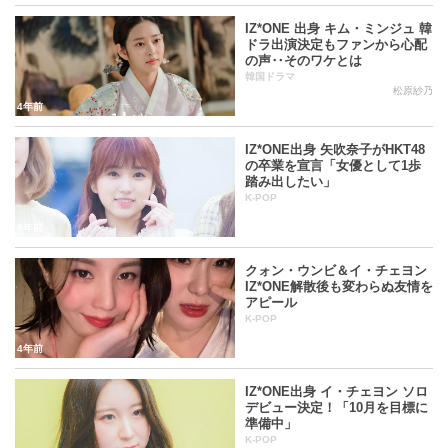
近く差がある。チャン・ウォニョンがまだ未成年者というこ
IZ*ONE 出身 キム・ミンジュ 韓
とを勘案すると、その差は更に開くだろうと懸念するファン
ドラ出演決定もファンから心配
の声‥そのワケとは
もいるらしい。
韓国ドラマ
松原紗乃
4年前
IZ*ONE アルバム
IZ*ONE出身 矢吹奈子がHKT48
の卒業を宣言「女優として1歩
韓国アルバム
踏み出したい」
K-POP
4年前
2019年04月01日公開 HEART*IZ(ミニアルバム) / タイトル
クォン・ウンビ＆イ・チェヨン
曲：
Violeta(비올레타)
IZ*ONE解散後も変わらぬ友情を
アピール
2018年10月29日公開 COLOR*IZ(ミニアルバム) / タイトル
K-POP
曲：
La Vie en Rose(라비앙로즈)
4年前
IZ*ONE出身 イ・チェヨン ソロ
デビュー決定！「10月を目標に
日本アルバム
準備中」
K-POP