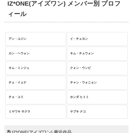
IZ*ONE(アイズワン) メンバー別 プロフ
ェ・イェナ、アン・ユジン、クォン・ウンビ、カン・ヘウォ
ィール
ン、キム・チェウォン、キム・ミンジュ、イ・チェヨン）、
日本人3人（宮脇咲良、矢吹奈子、本田仁美）。
グループ名の「IZ*ONE」（アイズワン）は世界のファンに公
アン・ユジン
イ・チェヨン
募を行い採用されたもので、「IZ」がメンバーの人数である
「12」に見えることから、「12（IZ）種の色彩を持ったそれ
カン・ヘウォン
キム・チェウォン
ぞれの星たちが一つ（ONE）になるよう、すべてが一つにな
る瞬間」という意味が込められている。
キム・ミンジュ
クォン・ウンビ
PRODUCE48 投票操作疑惑及び今後の活動
チェ・イェナ
チャン・ウォニョン
チョ・ユリ
ホンダ ヒトミ
IZ*ONEはMnetサバイバルオーディション番組
「PRODUCE(プロデュース)48」で勝ち残ったメンバーで結成
ミヤワキ サクラ
ヤブキ ナコ
された日韓共同アイドルグループである。しかし、2019年11
月に同番組の制作陣が警察の調査に対して投票数を操作した
と自白を行ったことが明らかになり、今後の活動が懸念され
IZ*ONE(アイズワン) 最近作品