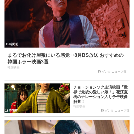
15時間前
まるでお化け屋敷にいる感覚‥8月BS放送 おすすめの
韓国ホラー映画3選
韓国映画
ダンミ ニュース部
チョ・ジョンソク主演映画「世
界で最後の愛しい娘！」花江夏
樹のナレーション入り予告映像
解禁！
韓国映画
18時間前
ダンミ ニュース部