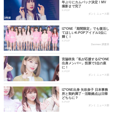
アルバム部分新人賞、ソウルミュージックアワード新人賞、
年ぶりにカムバック決定！MV
撮影まで完了
GAONチャート今年の新人賞を受賞した。
K-POP
ダンミ ニュース部
3年前
・デビュー＆カムバックとともに日韓ファンダムのあつい支
持の下、音楽ランキング番組で次々と1位に輝いた。デビュー
IZ*ONE「期間限定」でも復活し
てほしいK-POPアイドル1位に
曲「라비앙로즈(La Vie En Rose)」は3冠、2019年初カムバッ
輝く！
クのタイトル曲「violeta」はなんと７冠という偉業を達成し
K-POP
Danmee 調査班
た。
3年前
・PRODUCE48で、毎週のデビューランキン圏から一度も落
宮脇咲良「私が応援するIZ*ONE
出身メンバー」投票で1位の座
ちなかったのは、チャン・ウォニョンと宮脇咲良のみ（さす
に！
が日韓のエース）。この二人は最終メンバー発表の際、１位
K-POP
ダンミ ニュース部
候補対決を繰り広げたが、チャン・ウォニョンに軍配が上が
4年前
った。
IZ*ONE出身 矢吹奈子 日本事務
所と契約満了‥活動拠点は日韓
・オーディション番組出身プロジェクトグループだけに、身
どちらに？
K-POP
長のバランスが悪い(?)ガールズグループとしても有名。最長
ダンミ ニュース部
4年前
身のチャン・ウォニョンと最短身の矢吹奈子の身長差は20cm