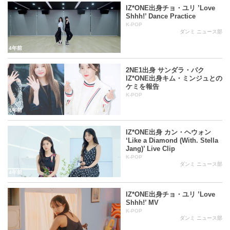
IZ*ONE出身チョ・ユリ ’Love
Shhh!’ Dance Practice
K-POP
ダンミ ニュース部
4年前
2NE1出身 サンダラ・パク
IZ*ONE出身キム・ミンジュとの
ケミを報告
K-POP
4年前
IZ*ONE出身 カン・ヘウォン
‘Like a Diamond (With. Stella
Jang)’ Live Clip
K-POP
ダンミ ニュース部
4年前
IZ*ONE出身チョ・ユリ ’Love
Shhh!’ MV
K-POP
ダンミ ニュース部