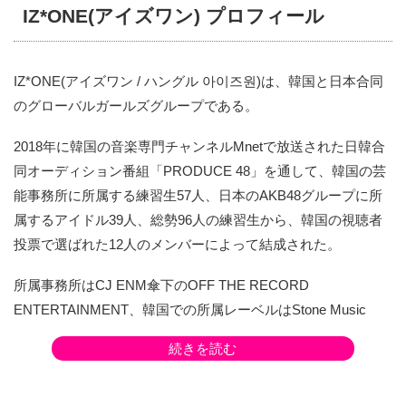
IZ*ONE(アイズワン) プロフィール
IZ*ONE(アイズワン / ハングル 아이즈원)は、韓国と日本合同
のグローバルガールズグループである。
2018年に韓国の音楽専門チャンネルMnetで放送された日韓合
同オーディション番組「PRODUCE 48」を通して、韓国の芸
能事務所に所属する練習生57人、日本のAKB48グループに所
属するアイドル39人、総勢96人の練習生から、韓国の視聴者
投票で選ばれた12人のメンバーによって結成された。
所属事務所はCJ ENM傘下のOFF THE RECORD
ENTERTAINMENT、韓国での所属レーベルはStone Music
Entertainment、日本での所属レーベルはEMI Records（ユニバ
続きを読む
ーサル ミュージック）。
メンバーは韓国人9人（チャン・ウォニョン、チョ・ユリ、チ