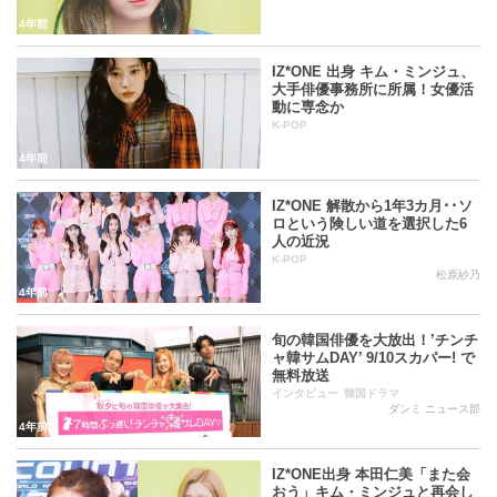
4年前
2019年09月25日公開 Vampire(シングル) / タイトル曲：
IZ*ONE 出身 キム・ミンジュ、
Vampire
大手俳優事務所に所属！女優活
動に専念か
2019年06月26日公開 Buenos Aires(シングル) / タイトル
K-POP
曲：Buenos Aires
4年前
2019年02月06日公開 好きと言わせたい(シングル) タイト
ル曲：好きと言わせたい
IZ*ONE 解散から1年3カ月･･ソ
ロという険しい道を選択した6
人の近況
K-POP
松原紗乃
4年前
旬の韓国俳優を大放出！’チンチ
ャ韓サムDAY’ 9/10スカパー! で
無料放送
インタビュー
韓国ドラマ
ダンミ ニュース部
4年前
IZ*ONE出身 本田仁美「また会
おう」キム・ミンジュと再会し