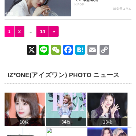
K-POP
編集長コラム
4年前
1
2
…
14
»
X
Li
W
F
H
E
C
n
e
a
at
m
o
e
C
c
e
ail
p
IZ*ONE(アイズワン) PHOTO ニュース
h
e
n
y
at
b
a
Li
o
n
o
k
k
10枚
34枚
13枚