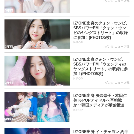
ダンミ ニュース部
ーテインメントが２人（アン・ユジン、チャン・ウォニョ
3年前
ン）と２人以上のメンバーを輩出している。8D Creative（カ
ン・ヘウォン）、中国のYUE HUA Entertainment（チェ・イエ
IZ*ONE出身のクォン・ウンビ、
SBSパワーFM「クォン・ウン
ナ）、ＷＭエンターテインメント（イ・チェヨン）、
ビのヤングストリート」の収録
に参加！(PHOTO5枚)
URBANWORKS Ent.(キム・ミンジュ)、STONEミュージック
K-POP
（チョ・ユリ）がそれぞれ１人を輩出している。
3年前
ダンミ ニュース部
IZ*ONE出身クォン・ウンビ、
・上記のウリムエンターテインメントは、AKB48を卒業した
SBSパワーFM「ウェンディの
高橋朱里の韓国所属事務所でもあり、彼女のK-POPアーティ
ヤングストリート」の収録に参
加！(PHOTO5枚)
ストとしての再スタートを支援している。
K-POP
3年前
ダンミ ニュース部
（関連記事)高橋朱里、AKB48 卒業からK-POP挑戦きっかけと
IZ*ONE出身 矢吹奈子・本田仁
デビュー決定に至るまでのストーリー
美 K-POPアイドルへ再挑戦
か･･韓国メディアが単独報道
K-POP
・デビューとともに2018年の新人アーティスト賞を総なめし
た。2018年AAA新人賞受賞からMAMAでは女子新人賞とニュ
3年前
ーアジアンアーティスト賞の2冠、2019年にはGOLDEN DISC
IZ*ONE出身 イ・チェヨン 約半