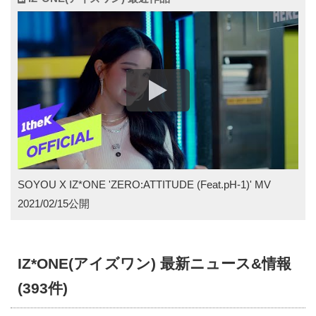
ている。
2019年11月11日には、事務所関係者がIZ*ONEの活動に言及
し、解散に関連した議論をしていたと明らかにして韓国ネッ
ト上は騒然となった。
(関連記事)まさか解散? IZONE・X1 投票操作の余波で事務所
関係者が議論.. ファンからは反対の声
多くのファンは解散を反対すると表明しているが、所属事務
SOYOU X IZ*ONE 'ZERO:ATTITUDE (Feat.pH-1)' MV
所らは「操作グループ」「操作アイドル」とのレッテルが貼
2021/02/15公開
られてしまう前の解散が賢明だと判断しているようだ。
IZ*ONEの豆知識
IZ*ONE(アイズワン) 最新ニュース&情報
・IZ*ONEメンバーが一番撮りたい広告はチキンの広告
(393件)
・全体的に練習生期間が短い。