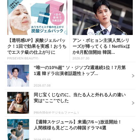
【透明感UP】炭酸ジェルパッ
アン・ボヒョン主演人気シリ
ク！1回で効果を実感！おうち
ーズが帰ってくる！Netflixほ
でエステ級の仕上がりに
か8月配信開始 韓国...
PR(SEVEN BEAUTY)
2026.07.30
“唯一の10%超” ソ・ジソブ2週連続1位！7月第
1週 韓ドラ出演者話題性トップ...
2026.07.08
同じ宝くじなのに、当たる人と外れる人の違い
実は“ここ”でした
PR(合同会社デジタルファーム )
【週韓スケジュール】来週(7/6～)放送開始！
人間模様も見どころの韓国ドラマ4選
2026.07.03