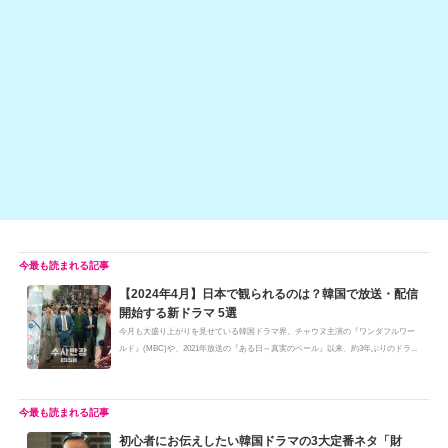
at
b
a
Li
o
n
o
k
k
【2024年4月】日本で観られるのは？韓国で放送・配信
開始する新ドラマ 5選
今月も大盛り上がりを見せている韓国ドラマ界。チャウヌ主演の『ワンダフルワー
ルド』(MBC)や、2021年放送の『ある日～真実のベール』以来、約3年ぶりのドラ...
初心者にお伝えしたい韓国ドラマの3大定番ネタ「財