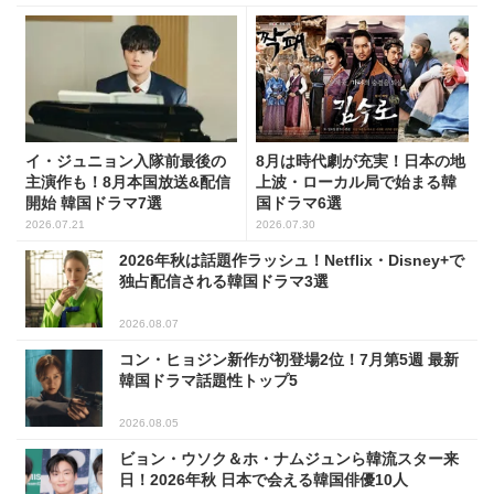
イ・ジュニョン入隊前最後の
8月は時代劇が充実！日本の地
主演作も！8月本国放送&配信
上波・ローカル局で始まる韓
開始 韓国ドラマ7選
国ドラマ6選
2026.07.21
2026.07.30
2026年秋は話題作ラッシュ！Netflix・Disney+で
独占配信される韓国ドラマ3選
2026.08.07
コン・ヒョジン新作が初登場2位！7月第5週 最新
韓国ドラマ話題性トップ5
2026.08.05
ビョン・ウソク＆ホ・ナムジュンら韓流スター来
日！2026年秋 日本で会える韓国俳優10人