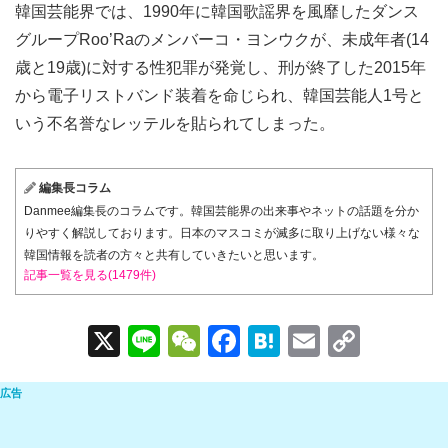
韓国芸能界では、1990年に韓国歌謡界を風靡したダンス
グループRoo’Raのメンバーコ・ヨンウクが、未成年者(14
歳と19歳)に対する性犯罪が発覚し、刑が終了した2015年
から電子リストバンド装着を命じられ、韓国芸能人1号と
いう不名誉なレッテルを貼られてしまった。
編集長コラム
Danmee編集長のコラムです。韓国芸能界の出来事やネットの話題を分か
りやすく解説しております。日本のマスコミが滅多に取り上げない様々な
韓国情報を読者の方々と共有していきたいと思います。
記事一覧を見る(1479件)
X
Li
W
F
H
E
C
n
e
a
at
m
o
e
C
c
e
ail
p
h
e
n
y