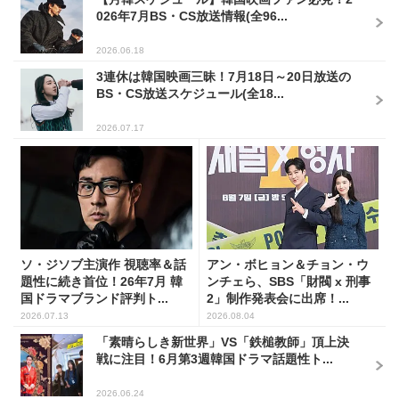
026年7月BS・CS放送情報(全96...
2026.06.18
3連休は韓国映画三昧！7月18日～20日放送の
BS・CS放送スケジュール(全18...
2026.07.17
ソ・ジソブ主演作 視聴率＆話
アン・ボヒョン＆チョン・ウ
題性に続き首位！26年7月 韓
ンチェら、SBS「財閥 x 刑事
国ドラマブランド評判ト...
2」制作発表会に出席！...
2026.07.13
2026.08.04
「素晴らしき新世界」VS「鉄槌教師」頂上決
戦に注目！6月第3週韓国ドラマ話題性ト...
2026.06.24