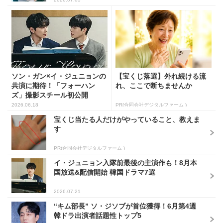
ソン・ガン×イ・ジュニョンの
【宝くじ落選】外れ続ける流
共演に期待！「フォーハン
れ、ここで断ちませんか
ズ」撮影スチール初公開
2026.06.18
PR(合同会社デジタルファーム )
宝くじ当たる人だけがやっていること、教えま
す
PR(合同会社デジタルファーム )
イ・ジュニョン入隊前最後の主演作も！8月本
国放送&配信開始 韓国ドラマ7選
2026.07.21
“キム部長” ソ・ジソブが首位獲得！6月第4週
韓ドラ出演者話題性トップ5