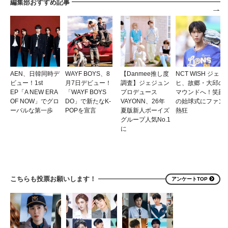
編集部おすすめ記事
AEN、日韓同時デ
WAYF BOYS、8
【Danmee推し度
NCT WISH ジェ
ビュー！1st
月7日デビュー！
調査】ジェジュン
ヒ、故郷・大邱の
EP「A NEW ERA
「WAYF BOYS
プロデュース
マウンドへ！笑顔
OF NOW」でグロ
DO」で新たなK-
VAYONN、26年
の始球式にファン
ーバルな第一歩
POPを宣言
夏版新人ボーイズ
熱狂
グループ人気No.1
に
こちらも投票お願いします！
アンケートTOP