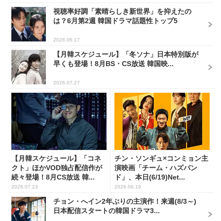
視聴率好調「素晴らしき新世界」を抑えたの
は？6月第2週 韓国ドラマ話題性トップ5
2026.06.17
【月韓スケジュール】「冬ソナ」日本特別版が
早くも登場！8月BS・CS放送 韓国映...
2026.07.27
【月韓スケジュール】「コネ
チン・ソンギュ×コンミョン主
クト」ほかVOD独占配信作が
演映画「チーム・ハズバン
続々登場！8月CS放送 韓...
ド」、本日(6/19)Net...
2026.07.23
2026.06.19
チョン・へイン2年ぶりの主演作！来週(8/3～)
日本配信スタートの韓国ドラマ3...