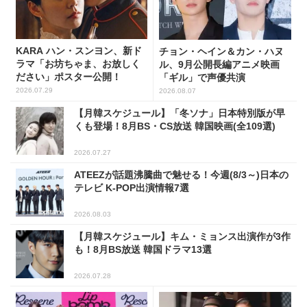
KARA ハン・スンヨン、新ド
チョン・ヘイン＆カン・ハヌ
ラマ「お坊ちゃま、お放しく
ル、9月公開長編アニメ映画
ださい」ポスター公開！
「ギル」で声優共演
2026.07.29
2026.08.07
【月韓スケジュール】「冬ソナ」日本特別版が早
くも登場！8月BS・CS放送 韓国映画(全109選)
2026.07.27
ATEEZが話題沸騰曲で魅せる！今週(8/3～)日本の
テレビ K-POP出演情報7選
2026.08.03
【月韓スケジュール】キム・ミョンス出演作が3作
も！8月BS放送 韓国ドラマ13選
2026.07.28