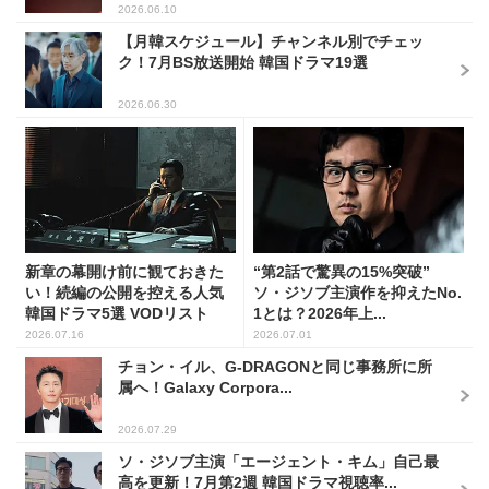
2026.06.10
【月韓スケジュール】チャンネル別でチェッ
ク！7月BS放送開始 韓国ドラマ19選
2026.06.30
新章の幕開け前に観ておきた
“第2話で驚異の15%突破”
い！続編の公開を控える人気
ソ・ジソブ主演作を抑えたNo.
韓国ドラマ5選 VODリスト
1とは？2026年上...
2026.07.16
2026.07.01
チョン・イル、G-DRAGONと同じ事務所に所
属へ！Galaxy Corpora...
2026.07.29
ソ・ジソブ主演「エージェント・キム」自己最
高を更新！7月第2週 韓国ドラマ視聴率...