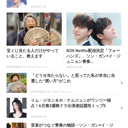
2026.07.01
宝くじ当たる人だけがやって
8/29 Netflix配信決定「フォー
いること、教えます
ハンズ」、ソン・ガン×イ・ジ
ュニョン青春...
PR(合同会社デジタルファーム )
2026.07.28
「どうせ当たらない」と思ってた私が本当に当
選した“買い方”がこれ
PR(合同会社デジタルファーム )
イム・ジヨン＆ホ・ナムジュンがワンツー独
占！6月第3週韓ドラ出演者話題性トップ5
2026.06.24
音楽がつなぐ青春の物語･･ソン・ガン×イ・ジ