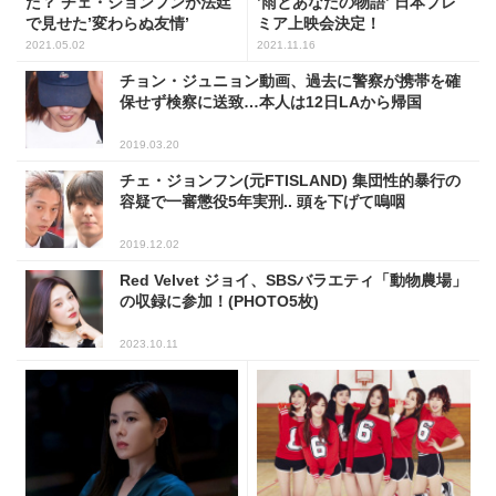
た？ チェ・ジョンフンが法廷
’雨とあなたの物語’ 日本プレ
で見せた’変わらぬ友情’
ミア上映会決定！
2021.05.02
2021.11.16
チョン・ジュニョン動画、過去に警察が携帯を確
保せず検察に送致…本人は12日LAから帰国
2019.03.20
チェ・ジョンフン(元FTISLAND) 集団性的暴行の
容疑で一審懲役5年実刑.. 頭を下げて嗚咽
2019.12.02
Red Velvet ジョイ、SBSバラエティ「動物農場」
の収録に参加！(PHOTO5枚)
2023.10.11