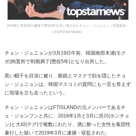
2019年に性犯罪の嫌疑で懲役5年を言い渡されたチョン・ジュニョン（写真提供：
©TOPSTAR NEWS）
チョン・ジュニョンが3月19日午前、韓国南部木浦(モク
ポ)拘置所で刑期満了(懲役5年)となり出所した。
黒い帽子を目深に被り、眼鏡とマスクで顔を隠したチョ
ン・ジュニョンは、韓国マスコミの質問にも一言も答えず
に現場を立ち去ったという。
チョン・ジュニョンはFTISLANDの元メンバーであるチ
ェ・ジョンフンと共に、2016年1月と3月に洪川(ホンチョ
ン)と大邱(テグ)で複数にわたり、酒に酔った女性を集団性
暴行した疑いで2019年3月に逮捕・収監された。