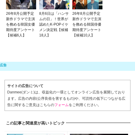
26年8月公開予定
8月6日は「ハンサ
26年8月公開予定
新作ドラマで主演
ムの日」！世界が
新作ドラマで主演
を務める韓国女優
認めたK-POPイケ
を務める韓国俳優
期待度アンケート
メン決定戦【候補
期待度アンケート
【候補6人】
18人】
【候補10人】
サイトの広告について
Danmee(ダンミ)は、収益化の一環としてオンライン広告を展開しており
ます。広告の内容(公序良俗を害するもの)や、可読性の低下につながる広
告に関するご意見はこちらの
フォーム
をご利用ください。
この記事と関連度が高いトピック