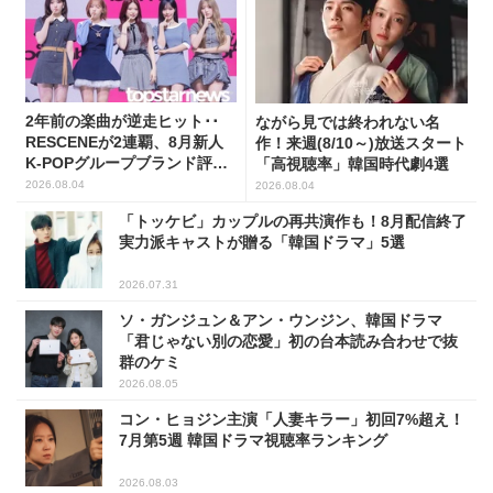
2年前の楽曲が逆走ヒット･･
ながら見では終われない名
RESCENEが2連覇、8月新人
作！来週(8/10～)放送スタート
K-POPグループブランド評判
「高視聴率」韓国時代劇4選
トップ5
2026.08.04
2026.08.04
「トッケビ」カップルの再共演作も！8月配信終了
実力派キャストが贈る「韓国ドラマ」5選
2026.07.31
ソ・ガンジュン＆アン・ウンジン、韓国ドラマ
「君じゃない別の恋愛」初の台本読み合わせで抜
群のケミ
2026.08.05
コン・ヒョジン主演「人妻キラー」初回7%超え！
7月第5週 韓国ドラマ視聴率ランキング
2026.08.03