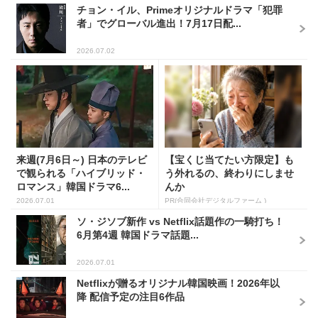
チョン・イル、Primeオリジナルドラマ「犯罪
者」でグローバル進出！7月17日配...
2026.07.02
来週(7月6日～) 日本のテレビ
【宝くじ当てたい方限定】も
で観られる「ハイブリッド・
う外れるの、終わりにしませ
ロマンス」韓国ドラマ6...
んか
2026.07.01
PR(合同会社デジタルファーム )
ソ・ジソブ新作 vs Netflix話題作の一騎打ち！
6月第4週 韓国ドラマ話題...
2026.07.01
Netflixが贈るオリジナル韓国映画！2026年以
降 配信予定の注目6作品