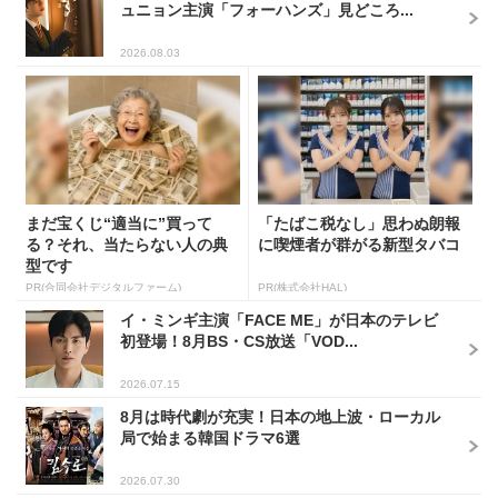
ュニョン主演「フォーハンズ」見どころ...
2026.08.03
まだ宝くじ“適当に”買って
「たばこ税なし」思わぬ朗報
る？それ、当たらない人の典
に喫煙者が群がる新型タバコ
型です
PR(合同会社デジタルファーム)
PR(株式会社HAL)
イ・ミンギ主演「FACE ME」が日本のテレビ
初登場！8月BS・CS放送「VOD...
2026.07.15
8月は時代劇が充実！日本の地上波・ローカル
局で始まる韓国ドラマ6選
2026.07.30