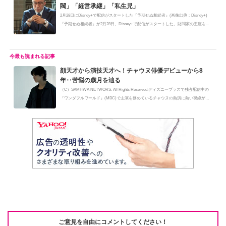
閥」「経営承継」「私生児」
2月28日にDisney+で配信がスタートした『予期せぬ相続者』(画像出典：Disney+)
『予期せぬ相続者』が2月28日、Disney+で配信がスタートした。財閥家の王座を...
顔天才から演技天才へ！チャウヌ俳優デビューから8
年‥苦悩の歳月を辿る
（C）SAMHWA NETWORS. All Rights Reserved.ディズニープラスで独占配信中の
『ワンダフルワールド』(MBC)で主演を務めているチャウヌの熱演に熱い視線が注
が...
ご意見を自由にコメントしてください！