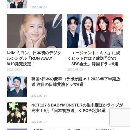
2026.08.04
i-dle ミヨン、日本初のデジタ
「エージェント・キム」に続
ルシングル「RUN AWAY」
くヒット作は？放送予定の
8/10発売決定！
「SBS金土」韓国ドラマ9選
2026.08.06
2026.08.05
韓国×日本の豪華コラボが続々！2026年下半期放
送 注目の日韓共演ドラマ6選
2026.07.24
NCT127＆BABYMONSTERの生中継ほかライブが
充実！9月「日本初放送」K-POP公演4選
2026.08.07