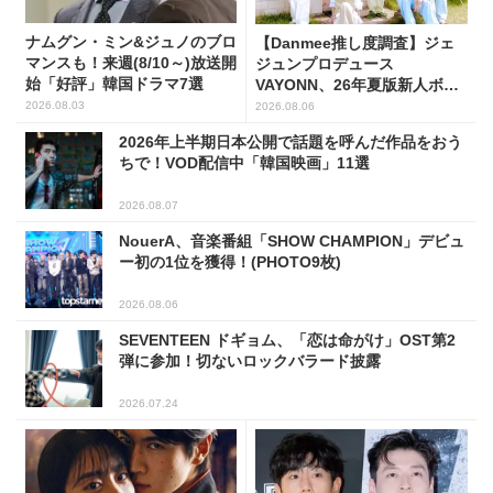
ナムグン・ミン&ジュノのブロ
【Danmee推し度調査】ジェ
マンスも！来週(8/10～)放送開
ジュンプロデュース
始「好評」韓国ドラマ7選
VAYONN、26年夏版新人ボー
イズグループ人気No.1に
2026.08.03
2026.08.06
2026年上半期日本公開で話題を呼んだ作品をおう
ちで！VOD配信中「韓国映画」11選
2026.08.07
NouerA、音楽番組「SHOW CHAMPION」デビュ
ー初の1位を獲得！(PHOTO9枚)
2026.08.06
SEVENTEEN ドギョム、「恋は命がけ」OST第2
弾に参加！切ないロックバラード披露
2026.07.24