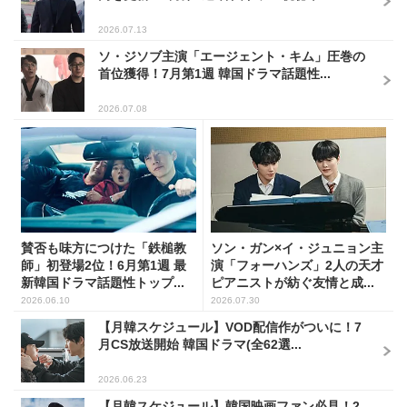
2026.07.13
ソ・ジソブ主演「エージェント・キム」圧巻の
首位獲得！7月第1週 韓国ドラマ話題性...
2026.07.08
賛否も味方につけた「鉄槌教
ソン・ガン×イ・ジュニョン主
師」初登場2位！6月第1週 最
演「フォーハンズ」2人の天才
新韓国ドラマ話題性トップ...
ピアニストが紡ぐ友情と成...
2026.06.10
2026.07.30
【月韓スケジュール】VOD配信作がついに！7
月CS放送開始 韓国ドラマ(全62選...
2026.06.23
【月韓スケジュール】韓国映画ファン必見！2