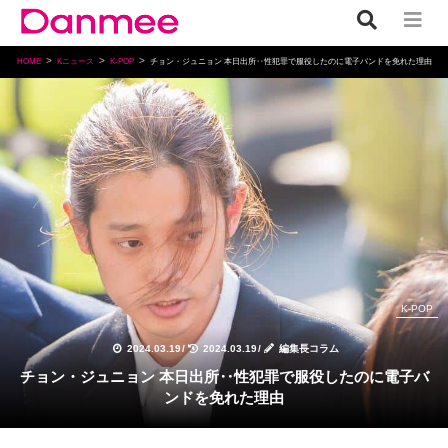
HOME
Kニュース
K-POP
チョン・ジュニョン 本日出所‥性犯罪で服役したのに電子バンドを免れた理由
K-POP
2024.03.19
/
2024.03.19
/
編集長コラム
チョン・ジュニョン 本日出所‥性犯罪で服役したのに電子バ
ンドを免れた理由