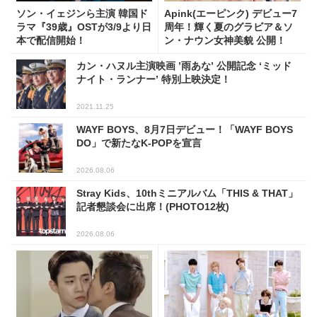
ソン・イェジンら主演 韓国ド
Apink(エーピンク) デビュー7
ラマ『39歳』OSTが3/9より日
周年！輝く夏のグラビア＆ソ
本で配信開始！
ン・ナウン女神美貌 公開！
カン・ハヌル主演映画 ’雨あな’ 公開記念 ‘ミッド
ナイト・ランナー’ 特別上映決定！
2021.11.25
WAYF BOYS、8月7日デビュー！「WAYF BOYS
DO」で新たなK-POPを宣言
2026.08.06
Stray Kids、10thミニアルバム「THIS & THAT」
記者懇談会に出席！(PHOTO12枚)
2026.08.06