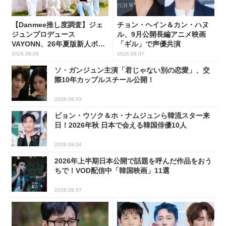
【Danmee推し度調査】ジェ
チョン・ヘイン＆カン・ハヌ
ジュンプロデュース
ル、9月公開長編アニメ映画
VAYONN、26年夏版新人ボー
「ギル」で声優共演
イズグループ人気No.1に
2026.08.06
2026.08.07
ソ・ガンジュン主演「君じゃない別の恋愛」、交
際10年カップルスチール公開！
2026.08.03
ビョン・ウソク＆ホ・ナムジュンら韓流スター来
日！2026年秋 日本で会える韓国俳優10人
2026.08.04
2026年上半期日本公開で話題を呼んだ作品をおう
ちで！VOD配信中「韓国映画」11選
2026.08.07