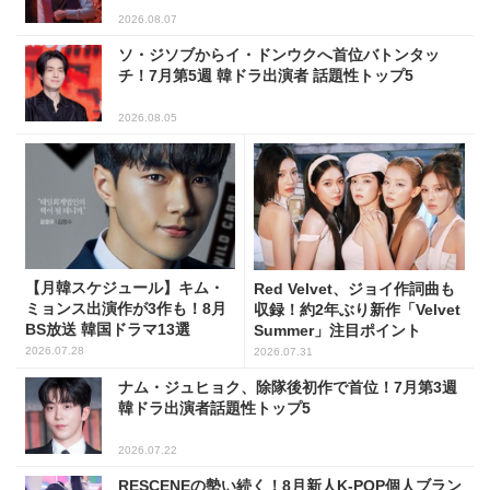
2026.08.07
ソ・ジソブからイ・ドンウクへ首位バトンタッ
チ！7月第5週 韓ドラ出演者 話題性トップ5
2026.08.05
【月韓スケジュール】キム・
Red Velvet、ジョイ作詞曲も
ミョンス出演作が3作も！8月
収録！約2年ぶり新作「Velvet
BS放送 韓国ドラマ13選
Summer」注目ポイント
2026.07.28
2026.07.31
ナム・ジュヒョク、除隊後初作で首位！7月第3週
韓ドラ出演者話題性トップ5
2026.07.22
RESCENEの勢い続く！8月新人K-POP個人ブラン