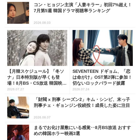
コン・ヒョジン主演「人妻キラー」初回7%超え！
7月第5週 韓国ドラマ視聴率ランキング
2026.08.03
【月韓スケジュール】「冬ソ
SEVENTEEN ドギョム、「恋
ナ」日本特別版が早くも登
は命がけ」OST第2弾に参加！
場！8月BS・CS放送 韓国映画
切ないロックバラード披露
(全109選)
2026.07.27
2026.07.24
「財閥 x 刑事 シーズン2」キム・シンビ、末っ子
刑事チェ・ギョンジン役続投！成長した姿に注目
2026.08.07
まるでお化け屋敷にいる感覚‥8月BS放送 おすす
めの韓国ホラー映画3選