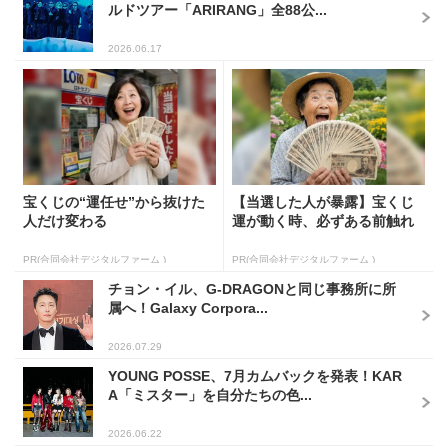
ルドツアー「ARIRANG」全88公...
2026.06.17
宝くじの“運任せ”から抜けた
【当選した人が暴露】宝くじ
人だけ変わる
運が動く時、必ずある前触れ
PR(合同会社デジタルファーム )
PR(合同会社デジタルファーム )
チョン・イル、G-DRAGONと同じ事務所に所
属へ！Galaxy Corpora...
2026.07.29
YOUNG POSSE、7月カムバックを発表！KAR
A「ミスター」を自分たちの色...
2026.06.22