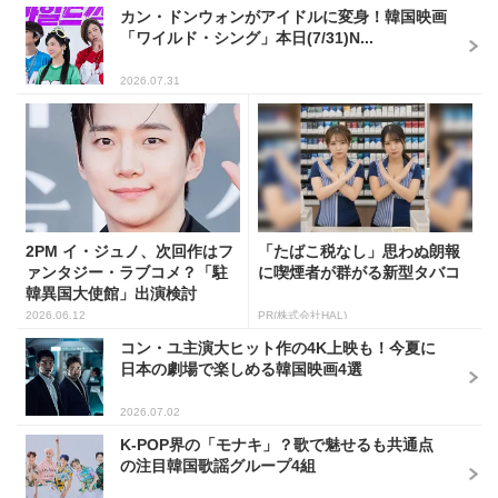
カン・ドンウォンがアイドルに変身！韓国映画
「ワイルド・シング」本日(7/31)N...
2026.07.31
2PM イ・ジュノ、次回作はフ
「たばこ税なし」思わぬ朗報
ァンタジー・ラブコメ？「駐
に喫煙者が群がる新型タバコ
韓異国大使館」出演検討
2026.06.12
PR(株式会社HAL)
コン・ユ主演大ヒット作の4K上映も！今夏に
日本の劇場で楽しめる韓国映画4選
2026.07.02
K-POP界の「モナキ」？歌で魅せるも共通点
の注目韓国歌謡グループ4組