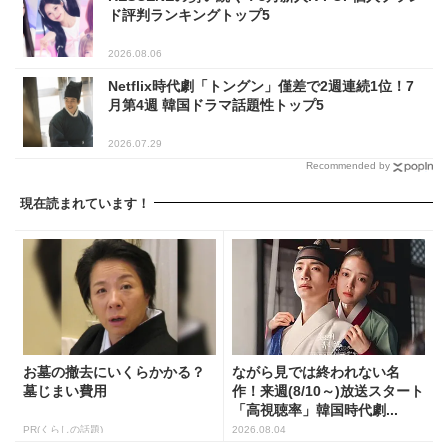
ド評判ランキングトップ5
2026.08.06
Netflix時代劇「トングン」僅差で2週連続1位！7
月第4週 韓国ドラマ話題性トップ5
2026.07.29
Recommended by
現在読まれています！
お墓の撤去にいくらかかる？
ながら見では終われない名
墓じまい費用
作！来週(8/10～)放送スタート
「高視聴率」韓国時代劇...
PR(くらしの話題)
2026.08.04