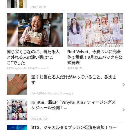
2026.06.11
同じ宝くじなのに、当たる人
Red Velvet、今夏ついに完全
と外れる人の違い実は“こ
体で帰還！8月カムバックを公
こ”でした
式発表
PR(合同会社デジタルファーム )
2026.06.11
宝くじ当たる人だけがやっていること、教えま
す
PR(合同会社デジタルファーム )
KiiiKiii、新EP「WhyKiiiKiii」ティージングス
ケジュール公開！...
2026.07.23
BTS、ジャカルタ＆ブラカン公演を追加！ワー