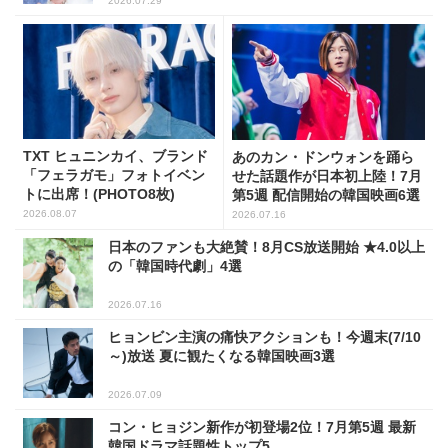
2026.07.29
TXT ヒュニンカイ、ブランド
あのカン・ドンウォンを踊ら
「フェラガモ」フォトイベン
せた話題作が日本初上陸！7月
トに出席！(PHOTO8枚)
第5週 配信開始の韓国映画6選
2026.08.07
2026.07.16
日本のファンも大絶賛！8月CS放送開始 ★4.0以上
の「韓国時代劇」4選
2026.07.16
ヒョンビン主演の痛快アクションも！今週末(7/10
～)放送 夏に観たくなる韓国映画3選
2026.07.09
コン・ヒョジン新作が初登場2位！7月第5週 最新
韓国ドラマ話題性トップ5