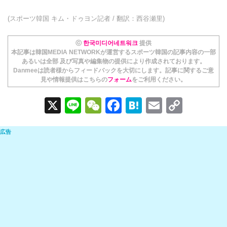
(スポーツ韓国 キム・ドゥヨン記者 / 翻訳：西谷瀬里)
ⓒ
한국미디어네트워크
提供
本記事は韓国MEDIA NETWORKが運営するスポーツ韓国の記事内容の一部
あるいは全部 及び写真や編集物の提供により作成されております。
Danmeeは読者様からフィードバックを大切にします。記事に関するご意
見や情報提供はこちらの
フォーム
をご利用ください。
X
Li
W
F
H
E
C
n
e
a
at
m
o
e
C
c
e
ail
p
h
e
n
y
at
b
a
Li
o
n
o
k
k