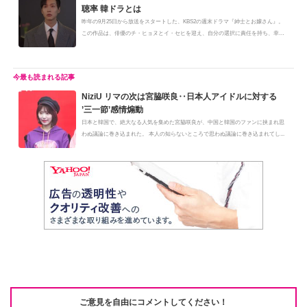
聴率 韓ドラとは
昨年の9月25日から放送をスタートした、KBS2の週末ドラマ『紳士とお嬢さん』。
この作品は、俳優のチ・ヒョヌとイ・セヒを迎え、自分の選択に責任を持ち、幸
せ...
NiziU リマの次は宮脇咲良‥日本人アイドルに対する
’三一節’感情煽動
日本と韓国で、絶大なる人気を集めた宮脇咲良が、中国と韓国のファンに挟まれ思
わぬ議論に巻き込まれた。 本人の知らないところで思わぬ議論に巻き込まれてし...
ご意見を自由にコメントしてください！