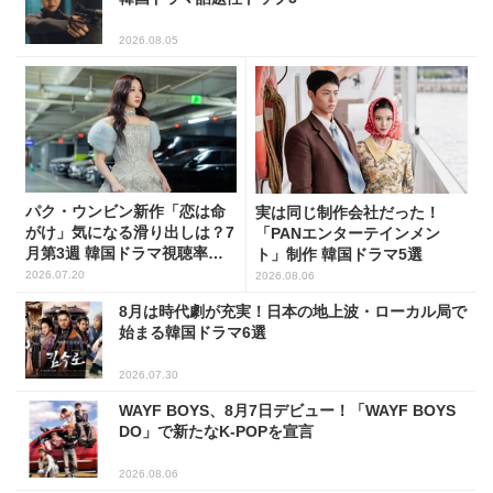
2026.08.05
パク・ウンビン新作「恋は命
実は同じ制作会社だった！
がけ」気になる滑り出しは？7
「PANエンターテインメン
月第3週 韓国ドラマ視聴率ラ
ト」制作 韓国ドラマ5選
ンキング
2026.07.20
2026.08.06
8月は時代劇が充実！日本の地上波・ローカル局で
始まる韓国ドラマ6選
2026.07.30
WAYF BOYS、8月7日デビュー！「WAYF BOYS
DO」で新たなK-POPを宣言
2026.08.06