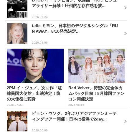
BTOB イ・ミンヒョク、収録曲「KO」ビジュ
アライザー解禁！圧倒的な存在感を披...
2026.07.24
i-dle ミヨン、日本初のデジタルシングル「RU
N AWAY」8/10発売決定...
2026.08.06
2PM イ・ジュノ、次回作「駐
Red Velvet、待望の完全体カ
韓異国大使館」出演決定！龍
ムバック目前！8月韓国ファン
の大使役に変身
コン開催決定
2026.07.23
2026.06.15
ビョン・ウソク、2年ぶりアジアファンミーテ
ィングツアー開催！日本は横浜で2day...
2026.06.09