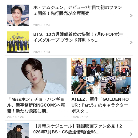
ホ・ナムジュン、デビュー7年目で初のファン
ミ開催！先行販売が全席完売
2026.07.24
BTS、13カ月連続首位の快挙！7月K-POPボー
イズグループ ブランド評判トッ...
2026.07.13
「Missホン」チョ・ハンギョ
ATEEZ、新作「GOLDEN HO
ル、新事務所RINGCOMSへ移
UR : Part.5」のキャラクター
籍！新たな飛躍に期...
ポスタ...
2026.07.24
2026.06.22
【月韓スケジュール】韓国映画ファン必見！2
026年7月BS・CS放送情報(全96...