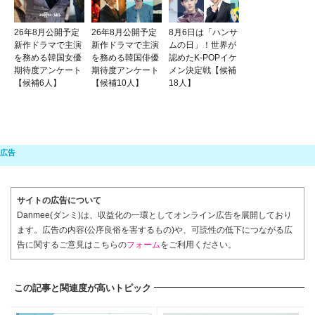
26年8月公開予定
26年8月公開予定
8月6日は「ハンサ
新作ドラマで主演
新作ドラマで主演
ムの日」！世界が
を務める韓国女優
を務める韓国俳優
認めたK-POPイケ
期待度アンケート
期待度アンケート
メン決定戦【候補
【候補6人】
【候補10人】
18人】
サイトの広告について
Danmee(ダンミ)は、収益化の一環としてオンライン広告を展開しており
ます。広告の内容(公序良俗を害するもの)や、可読性の低下につながる広
告に関するご意見はこちらの
フォーム
をご利用ください。
この記事と関連度が高いトピック