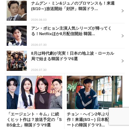
ナムグン・ミン&ジュノのブロマンスも！来週
(8/10～)放送開始「好評」韓国ドラ...
2026.08.03
アン・ボヒョン主演人気シリーズが帰ってく
る！Netflixほか8月配信開始 韓国...
2026.07.30
8月は時代劇が充実！日本の地上波・ローカル
局で始まる韓国ドラマ6選
2026.07.30
「エージェント・キム」に続
チョン・へイン2年ぶりの主演
くヒット作は？放送予定の「S
作！来週(8/3～) 日本配信スタ
BS金土」韓国ドラマ9選
ートの韓国ドラマ3...