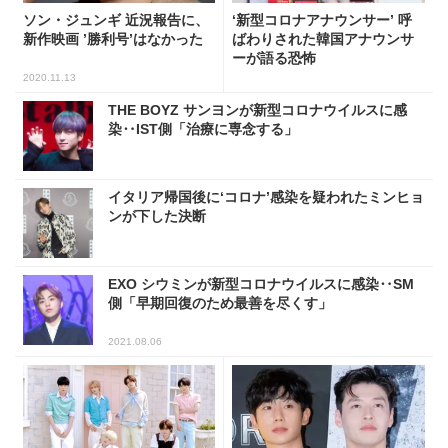
ソン・ジュンギ 近況報告に、
‘新型コロナアナウンサー’ 呼
新作映画 ’勝利号’はなかった
ばわりされた韓国アナウンサ
ーが語る恐怖
2020.11.13
THE BOYZ サンヨンが新型コロナウイルスに感
染‥IST側「治療に専念する」
イタリア帰国後に‘コロナ’感染を疑われたミンヒョ
ンが下した決断
EXO シウミンが新型コロナウイルスに感染‥SM
側「早期回復のため最善を尽くす」
2021.08.06