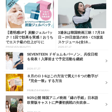
【透明感UP】炭酸ジェルパッ
3連休は韓国映画三昧！7月18
ク！1回で効果を実感！おうち
日～20日放送のBS・CS放送
でエステ級の仕上がりに
スケジュール(全18...
PR(SEVEN BEAUTY)
2026.07.17
SEVENTEEN ドギョム＆バーノン、兵役日程
を発表！入隊前まで予定活動を継続
2026.07.27
８月のロト6はこの方法で買え!!６つの数字が
『完全一致』する方法
PR(株式会社MURA)
9/25公開 韓国アニメ映画「縁の手紙」日本語
吹替版キャストに声優初挑戦の矢吹奈...