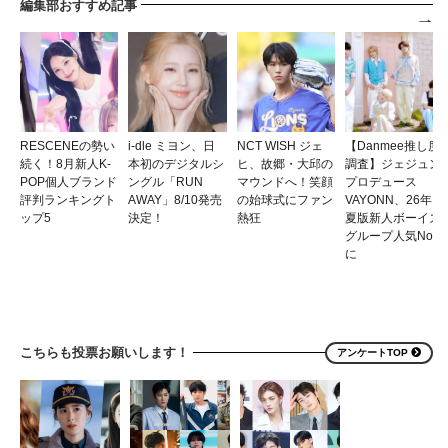
編集部おすすめ記事
RESCENEの勢い
i-dle ミヨン、日
NCT WISH ジェ
【Danmee推し度
続く！8月新人K-
本初のデジタルシ
ヒ、故郷・大邱の
調査】ジェジュン
POP個人ブランド
ングル「RUN
マウンドへ！笑顔
プロデュース
評判ランキングト
AWAY」8/10発売
の始球式にファン
VAYONN、26年
ップ5
決定！
熱狂
夏版新人ボーイズ
グループ人気No.1
に
こちらも投票お願いします！
アンケートTOP