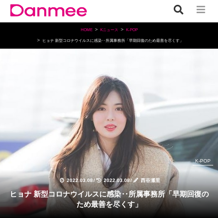
HOME
Kニュース
K-POP
ヒョナ 新型コロナウイルスに感染‥所属事務所「早期回復のため最善を尽くす」
K-POP
2022.03.08
/
2022.03.08
/
西谷瀬里
ヒョナ 新型コロナウイルスに感染‥所属事務所「早期回復の
ため最善を尽くす」