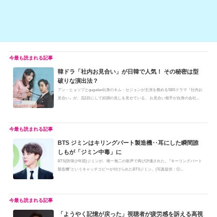
韓ドラ「社内お見合い」が日韓で人気！ その秘密は型
破りな演出法？
アン・ヒョソプとgugudan出身のキム・セジョンが主演を務めるSBSドラマ『社内お
見合い』が、2話目にして好調の兆しを見せている。 お見合い相手が自身の会社...
BTS ジミンはキリングパート製造機‥耳にした瞬間誰
しもが「ジミン中毒」に
BTS(防弾少年団)ジミンが、唯一無二の歌声で再び評価された。 "キーリングパート
製造機"というキャッチコピーが付けられたBTSジミン。(写真提供：ⓒ...
「ようやく記憶が戻った」視聴者が疲労感を訴える高視