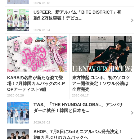
2026.06.18
USPEER、新アルバム「BITE DISTRICT」初
動5.2万枚突破！デビュ...
2026.06.24
KARAの名曲が新たな姿で登
東方神起 ユンホ、初のソロツ
場！7月韓国カムバックのK-P
アー開催決定！ソウル公演は
OPアーティスト9組
全席完売
2026.06.26
2026.06.17
TWS、「THE HYUNDAI GLOBAL」アンバサ
ダーに就任！韓国と日本を...
2026.07.02
AHOF、7月8日に3rdミニアルバム発売決定！
約8カ月ぶりのカムバックへ