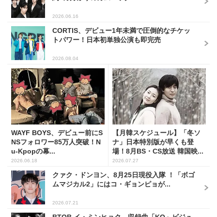
2026.06.16
CORTIS、デビュー1年未満で圧倒的なチケッ
トパワー！日本初単独公演も即完売
2026.08.04
WAYF BOYS、デビュー前にS
【月韓スケジュール】「冬ソ
NSフォロワー85万人突破！N
ナ」日本特別版が早くも登
u-Kpopの幕...
場！8月BS・CS放送 韓国映...
2026.06.18
2026.07.27
クァク・ドンヨン、8月25日現役入隊 ！「ボゴ
ムマジカル2」にはコ・ギョンピョが...
2026.07.21