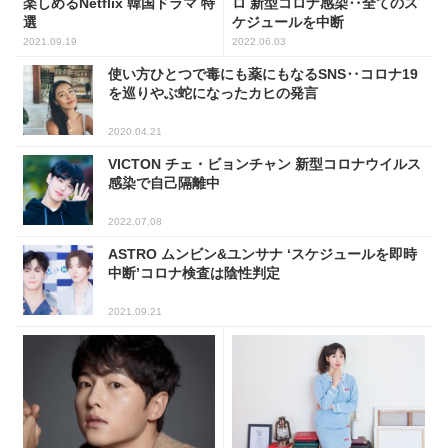
楽しめるNetflix 韓国ドラマ 特
ロ 新型コロナ感染‥全てのス
選
ケジュールを中断
2021.09.19
2022.06.03
使い方ひとつで毒にも薬にもなるSNS‥コロナ19
を巡りやぶ蛇になったカヒの発言
2020.04.21
VICTON チェ・ビョンチャン 新型コロナウイルス
感染で自己隔離中
2022.07.08
ASTRO ムンビン&ユンサナ ‘スケジュールを即時
中断’コロナ検査は陰性判定
2021.09.21