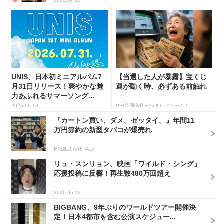
2026.07.16
UNIS、日本初ミニアルバム7
【当選した人が暴露】宝くじ
月31日リリース！爽やかな魅
運が動く時、必ずある前触れ
力あふれるサマーソング...
2026.06.18
PR(合同会社デジタルファーム )
『カートン買い、ダメ。ゼッタイ。』年間11
万円節約の新型タバコが爆売れ
PR(株式会社HAL)
リュ・スンリョン、映画「ワイルド・シング」
応援投稿に反響！再生数480万回超え
2026.06.12
BIGBANG、9年ぶりのワールドツアー開催決
定！日本4都市を含む公演スケジュー...