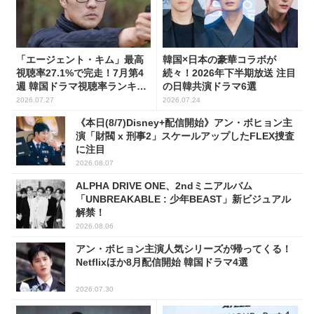
「エージェント・キム」最高
韓国×日本の豪華コラボが
視聴率27.1%で完走！7月第4
続々！2026年下半期放送 注目
週 韓国ドラマ視聴率ランキン
の日韓共演ドラマ6選
グ
2026.07.27
2026.07.24
《本日(8/7)Disney+配信開始》アン・ボヒョン主
演「財閥 x 刑事2」スケールアップしたFLEX捜査
に注目
2026.08.07
ALPHA DRIVE ONE、2ndミニアルバム
「UNBREAKABLE : 少年BEAST」新ビジュアル
解禁！
2026.08.06
アン・ボヒョン主演人気シリーズが帰ってくる！
Netflixほか8月配信開始 韓国ドラマ4選
2026.07.30