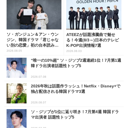
ソ・ガンジュン＆アン・ウン
ATEEZが話題沸騰曲で魅せ
ジン、韓国ドラマ「君じゃな
る！今週(8/3～)日本のテレビ
い別の恋愛」初の台本読み合
K-POP出演情報7選
わせで抜群のケミ
2026.08.05
2026.08.03
“唯一の10%超” ソ・ジソブ2週連続1位！7月第1週
韓ドラ出演者話題性トップ5
2026.07.08
2026年秋は話題作ラッシュ！Netflix・Disney+で
独占配信される韓国ドラマ3選
2026.08.07
ソ・ジソブが1位に返り咲き！7月第4週 韓国ドラ
マ出演者 話題性トップ5