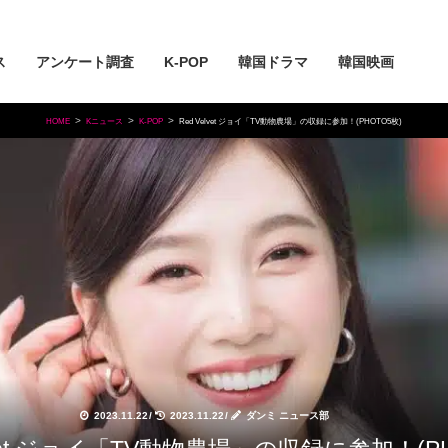
ス
アンケート調査
K-POP
韓国ドラマ
韓国映画
HOME
Kニュース
K-POP
Red Velvet ジョイ「TV動物農場」の収録に参加！(PHOTO5枚)
2023.11.22
/
2023.11.22
/
ダンミ ニュース部