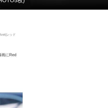
HOTO5枚)
vet(レッド
画にRed