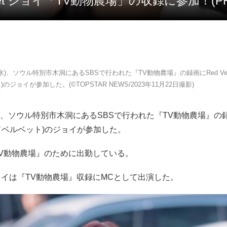
elvet ジョイ「TV動物農場」の収録に参加！(P
日(水)、ソウル特別市木洞にあるSBSで行われた『TV動物農場』の録画にRed Vel
のジョイが参加した。(©TOPSTAR NEWS/2023年11月22日撮影)
(水)、ソウル特別市木洞にあるSBSで行われた『TV動物農場』の録
レッドベルベット)のジョイが参加した。
V動物農場』のために出勤している。
イは『TV動物農場』収録にMCとして出演した。