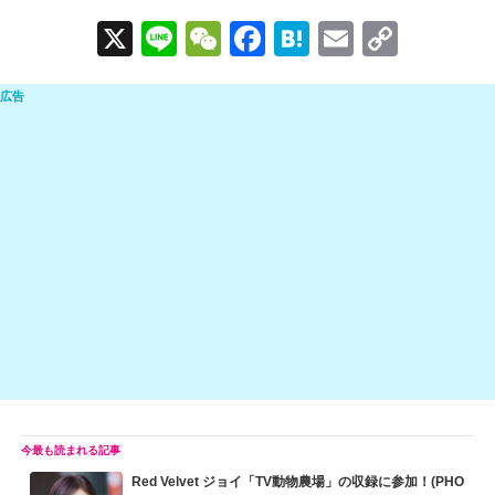
X
Li
W
F
H
E
C
n
e
a
at
m
o
e
C
c
e
ail
p
h
e
n
y
at
b
a
Li
o
n
o
k
k
Red Velvet ジョイ「TV動物農場」の収録に参加！(PHO