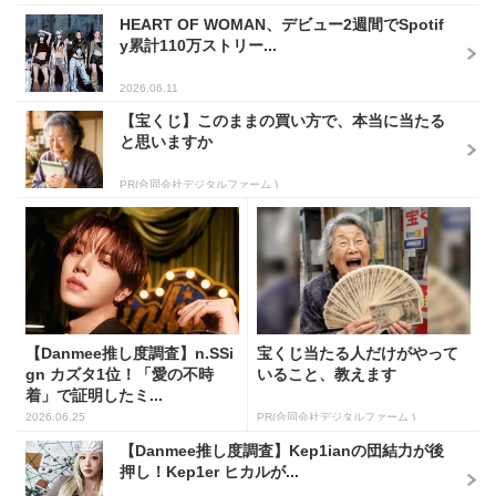
HEART OF WOMAN、デビュー2週間でSpotif
y累計110万ストリー...
2026.06.11
【宝くじ】このままの買い方で、本当に当たる
と思いますか
PR(合同会社デジタルファーム )
【Danmee推し度調査】n.SSi
宝くじ当たる人だけがやって
gn カズタ1位！「愛の不時
いること、教えます
着」で証明したミ...
2026.06.25
PR(合同会社デジタルファーム )
【Danmee推し度調査】Kep1ianの団結力が後
押し！Kep1er ヒカルが...