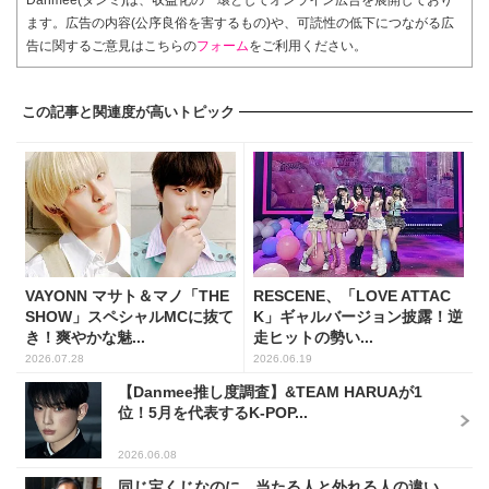
ます。広告の内容(公序良俗を害するもの)や、可読性の低下につながる広
告に関するご意見はこちらの
フォーム
をご利用ください。
この記事と関連度が高いトピック
VAYONN マサト＆マノ「THE
RESCENE、「LOVE ATTAC
SHOW」スペシャルMCに抜て
K」ギャルバージョン披露！逆
き！爽やかな魅...
走ヒットの勢い...
2026.07.28
2026.06.19
【Danmee推し度調査】&TEAM HARUAが1
位！5月を代表するK-POP...
2026.06.08
同じ宝くじなのに、当たる人と外れる人の違い