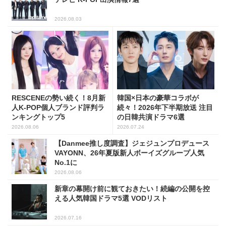
2026.08.03
RESCENEの勢い続く！8月新
韓国×日本の豪華コラボが
人K-POP個人ブランド評判ラ
続々！2026年下半期放送 注目
ンキングトップ5
の日韓共演ドラマ6選
2026.08.06
2026.07.24
【Danmee推し度調査】ジェジュンプロデュース
VAYONN、26年夏版新人ボーイズグループ人気
No.1に
2026.08.06
新章の幕開け前に観ておきたい！続編の公開を控
える人気韓国ドラマ5選 VODリスト
2026.07.16