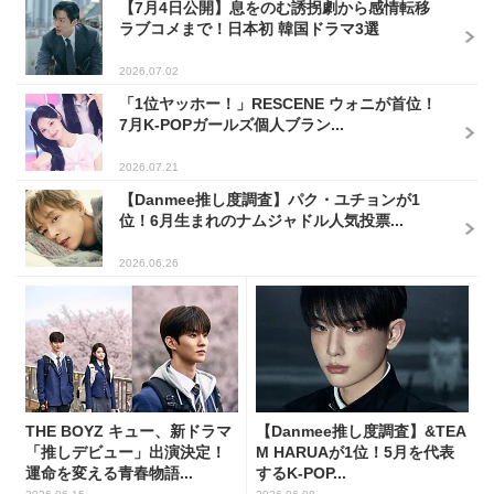
【7月4日公開】息をのむ誘拐劇から感情転移
ラブコメまで！日本初 韓国ドラマ3選
2026.07.02
「1位ヤッホー！」RESCENE ウォニが首位！
7月K-POPガールズ個人ブラン...
2026.07.21
【Danmee推し度調査】パク・ユチョンが1
位！6月生まれのナムジャドル人気投票...
2026.06.26
THE BOYZ キュー、新ドラマ
【Danmee推し度調査】&TEA
「推しデビュー」出演決定！
M HARUAが1位！5月を代表
運命を変える青春物語...
するK-POP...