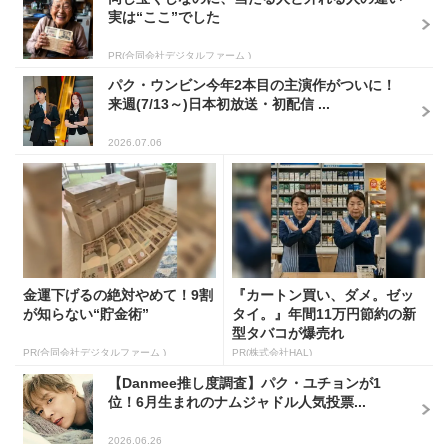
実は“ここ”でした
PR(合同会社デジタルファーム )
パク・ウンビン今年2本目の主演作がついに！
来週(7/13～)日本初放送・初配信 ...
2026.07.06
金運下げるの絶対やめて！9割
『カートン買い、ダメ。ゼッ
が知らない“貯金術”
タイ。』年間11万円節約の新
型タバコが爆売れ
PR(合同会社デジタルファーム )
PR(株式会社HAL)
【Danmee推し度調査】パク・ユチョンが1
位！6月生まれのナムジャドル人気投票...
2026.06.26