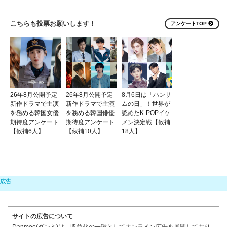
こちらも投票お願いします！
アンケートTOP
26年8月公開予定
26年8月公開予定
8月6日は「ハンサ
新作ドラマで主演
新作ドラマで主演
ムの日」！世界が
を務める韓国女優
を務める韓国俳優
認めたK-POPイケ
期待度アンケート
期待度アンケート
メン決定戦【候補
【候補6人】
【候補10人】
18人】
サイトの広告について
Danmee(ダンミ)は、収益化の一環としてオンライン広告を展開しており