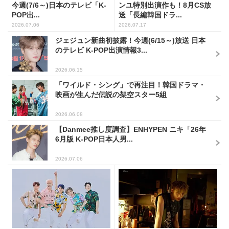
今週(7/6～)日本のテレビ「K-
ンユ特別出演作も！8月CS放
POP出...
送「長編韓国ドラ...
2026.07.06
2026.07.17
ジェジュン新曲初披露！今週(6/15～)放送 日本
のテレビ K-POP出演情報3...
2026.06.15
「ワイルド・シング」で再注目！韓国ドラマ・
映画が生んだ伝説の架空スター5組
2026.06.08
【Danmee推し度調査】ENHYPEN ニキ「26年
6月版 K-POP日本人男...
2026.07.06