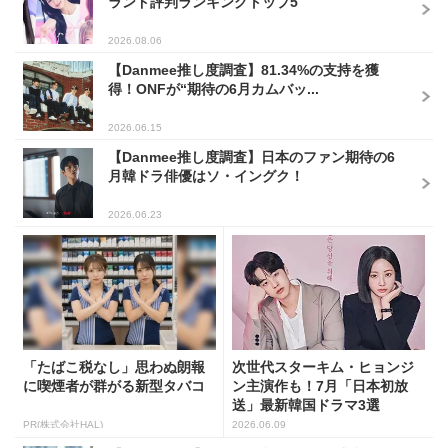
ランド評判ランキングトップ5
2026.08.06
【Danmee推し度調査】81.34%の支持を獲
得！ONFが“期待の6月カムバッ...
2026.06.15
【Danmee推し度調査】日本のファン期待の6
月韓ドラ俳優はソ・イングク！
2026.06.23
「たばこ税なし」思わぬ朗報
次世代スターキム・ヒョンジ
に喫煙者が群がる新型タバコ
ン主演作も！7月「日本初放
送」最新韓国ドラマ3選
PR(株式会社HAL)
2026.06.09