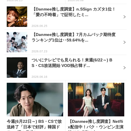
2026.06.15
2026.06.08
【Danmee推し度調査】n.SSign カズタ1位！
「愛の不時着」で証明したミ...
2026.06.25
【Danmee推し度調査】7月カムバック期待度
ランキング1位は･･59.64%を...
2026.07.23
ついにテレビでも見られる！来週(6/22～) B
S・CS放送開始 VOD独占韓ド...
2026.06.16
今週(6月22日～) BS・CSで放
【Danmee推し度調査】Netfli
送終了「日本で好評」韓国ド
x配信中！パク・ウンビン主演