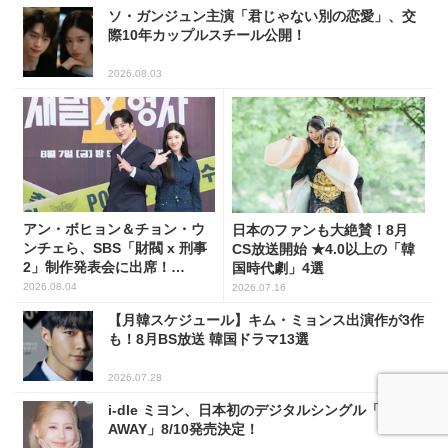
ソ・ガンジュン主演「君じゃない別の恋愛」、交
際10年カップルスチール公開！
2026.08.03
アン・ボヒョン＆チョン・ウ
日本のファンも大絶賛！8月
ンチェら、SBS「財閥 x 刑事
CS放送開始 ★4.0以上の「韓
2」制作発表会に出席！
国時代劇」4選
(PHOTO7枚)
2026.08.04
2026.07.16
【月韓スケジュール】キム・ミョンス出演作が3作
も！8月BS放送 韓国ドラマ13選
2026.07.28
i-dle ミヨン、日本初のデジタルシングル「RUN
AWAY」8/10発売決定！