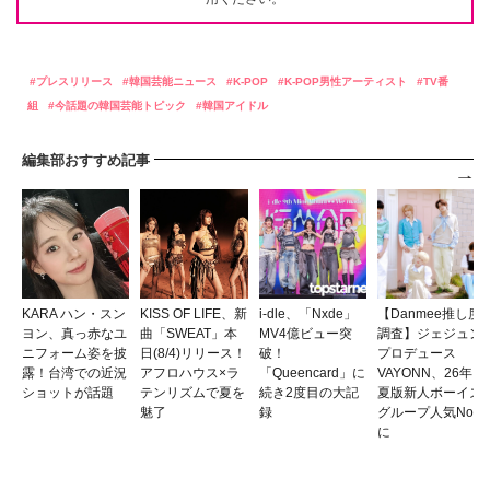
プレスリリース
韓国芸能ニュース
K-POP
K-POP男性アーティスト
TV番
組
今話題の韓国芸能トピック
韓国アイドル
編集部おすすめ記事
KARA ハン・スン
KISS OF LIFE、新
i-dle、「Nxde」
【Danmee推し度
ヨン、真っ赤なユ
曲「SWEAT」本
MV4億ビュー突
調査】ジェジュン
ニフォーム姿を披
日(8/4)リリース！
破！
プロデュース
露！台湾での近況
アフロハウス×ラ
「Queencard」に
VAYONN、26年
ショットが話題
テンリズムで夏を
続き2度目の大記
夏版新人ボーイズ
魅了
録
グループ人気No.1
に