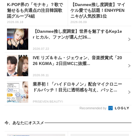
K-POP界の「モナキ」？歌で
【Danmee推し度調査】マイ
魅せるも共通点の注目韓国歌
ケル愛でも話題！ENHYPEN
謡グループ4組
ニキが人気投票1位
2026.06.18
2026.06.09
【Danmee推し度調査】世界を魅了するKep1e
r ヒカル、ファンが選んだ26...
2026.07.22
IVE リズ＆キム・ジェウォン、音楽授賞式「20
26 KGMA」2日目MCに抜擢...
2026.06.11
業界初！「ハイドロキノン」配合マイクロニー
ドルパッチ！目元に透明感を与え、パッと...
PR(SEVEN BEAUTY)
Recommended by
今、あなたにオススメ