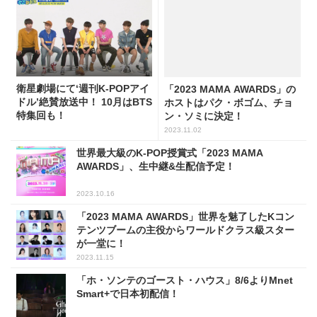
衛星劇場にて‘週刊K-POPアイ
「2023 MAMA AWARDS」の
ドル’絶賛放送中！ 10月はBTS
ホストはパク・ボゴム、チョ
特集回も！
ン・ソミに決定！
2023.11.02
世界最大級のK-POP授賞式「2023 MAMA
AWARDS」、生中継&生配信予定！
2023.10.16
「2023 MAMA AWARDS」世界を魅了したKコン
テンツブームの主役からワールドクラス級スター
が一堂に！
2023.11.15
「ホ・ソンテのゴースト・ハウス」8/6よりMnet
Smart+で日本初配信！