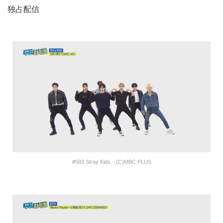
独占配信
#583 Stray Kids (C)MBC PLUS