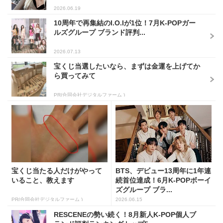
2026.06.19
10周年で再集結のI.O.Iが1位！7月K-POPガー
ルズグループ ブランド評判...
2026.07.13
宝くじ当選したいなら、まずは金運を上げてか
ら買ってみて
PR(合同会社デジタルファーム )
宝くじ当たる人だけがやって
BTS、デビュー13周年に1年連
いること、教えます
続首位達成！6月K-POPボーイ
ズグループ ブラ...
PR(合同会社デジタルファーム )
2026.06.15
RESCENEの勢い続く！8月新人K-POP個人ブ