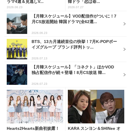
ラマ4選＆見逃しV...
韓ドラ「恋は命...
2026.06.23
2026.07.27
【月韓スケジュール】VOD配信作がついに！7
月CS放送開始 韓国ドラマ(全62選...
2026.06.23
BTS、13カ月連続首位の快挙！7月K-POPボー
イズグループ ブランド評判トッ...
2026.07.13
【月韓スケジュール】「コネクト」ほかVOD
独占配信作が続々登場！8月CS放送 韓...
2026.07.23
Hearts2Hearts新曲初披露！
KARA スンヨン＆SHINee オ