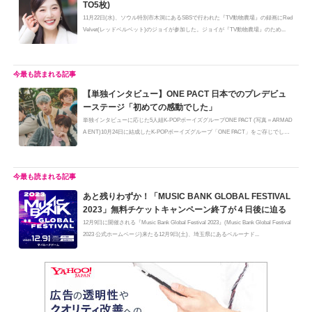
TO5枚)
11月22日(水)、ソウル特別市木洞にあるSBSで行われた『TV動物農場』の録画にRed
Velvet(レッドベルベット)のジョイが参加した。ジョイが『TV動物農場』のため...
【単独インタビュー】ONE PACT 日本でのプレデビュ
ーステージ「初めての感動でした」
単独インタビューに応じた5人組K-POPボーイズグループONE PACT (写真＝ARMAD
A ENT)10月24日に結成したK-POPボーイズグループ「ONE PACT」をご存じでしょ
うか...
あと残りわずか！「MUSIC BANK GLOBAL FESTIVAL
2023」無料チケットキャンペーン終了が４日後に迫る
12月9日に開催される『Music Bank Global Festival 2023』(Music Bank Global Festival
2023 公式ホームページ)来たる12月9日(土)、埼玉県にあるベルーナド...