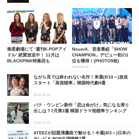
衛星劇場にて ‘週刊K-POPアイ
NouerA、音楽番組「SHOW
ドル’ 絶賛放送中！ 11月は
CHAMPION」デビュー初の1
BLACKPINK特集回も
位を獲得！(PHOTO9枚)
2026.08.06
ながら見では終われない名作！来週(8/10～)放送
スタート「高視聴率」韓国時代劇4選
2026.08.04
パク・ウンビン新作「恋は命がけ」気になる滑り
出しは？7月第3週 韓国ドラマ視聴率ランキング
2026.07.20
ATEEZが話題沸騰曲で魅せる！今週(8/3～)日本の
テレビ K-POP出演情報7選