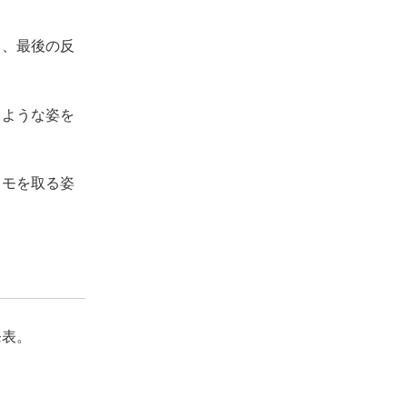
し、最後の反
るような姿を
メモを取る姿
発表。