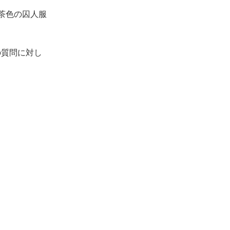
茶色の囚人服
の質問に対し