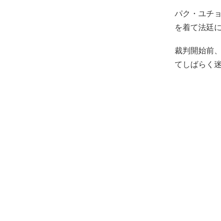
パク・ユチ
を着て法廷
裁判開始前
てしばらく