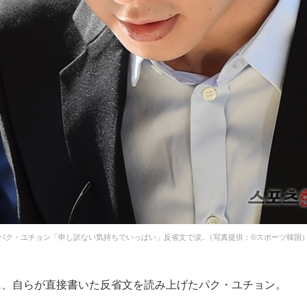
パク・ユチョン「申し訳ない気持ちでいっぱい」反省文で涙..（写真提供：©スポーツ韓国
に、自らが直接書いた反省文を読み上げたパク・ユチョン。