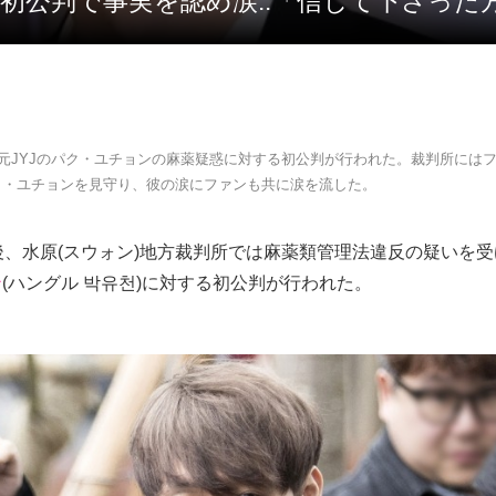
ン 初公判で事実を認め涙..「信じて下さっ
、元JYJのパク・ユチョンの麻薬疑惑に対する初公判が行われた。裁判所には
ク・ユチョンを見守り、彼の涙にファンも共に涙を流した。
後、水原(スウォン)地方裁判所では麻薬類管理法違反の疑いを
ン
(ハングル 박유천)に対する初公判が行われた。