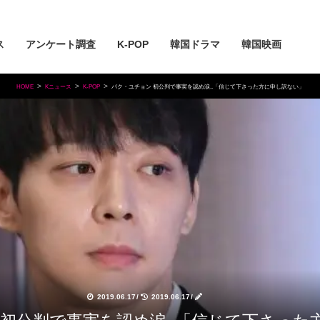
ス
アンケート調査
K-POP
韓国ドラマ
韓国映画
HOME
Kニュース
K-POP
パク・ユチョン 初公判で事実を認め涙..「信じて下さった方に申し訳ない」
2019.06.17
/
2019.06.17
/