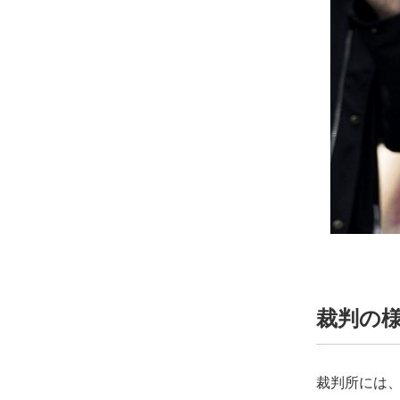
裁判の
裁判所には