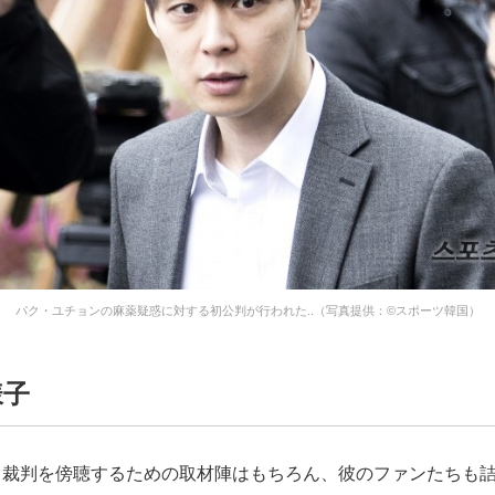
パク・ユチョンの麻薬疑惑に対する初公判が行われた..（写真提供：©スポーツ韓国）
様子
、裁判を傍聴するための取材陣はもちろん、彼のファンたちも