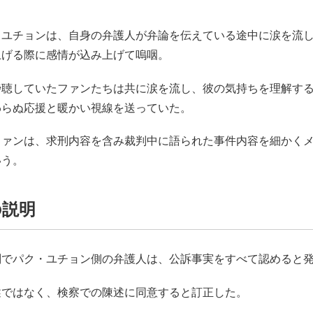
・ユチョンは、自身の弁護人が弁論を伝えている途中に涙を流
上げる際に感情が込み上げて嗚咽。
傍聴していたファンたちは共に涙を流し、彼の気持ちを理解す
わらぬ応援と暖かい視線を送っていた。
ファンは、求刑内容を含み裁判中に語られた事件内容を細かく
いう。
の説明
判でパク・ユチョン側の弁護人は、公訴事実をすべて認めると
述ではなく、検察での陳述に同意すると訂正した。