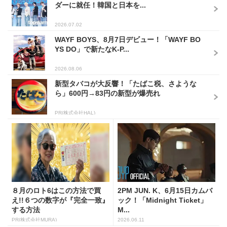
ダーに就任！韓国と日本を...
2026.07.02
WAYF BOYS、8月7日デビュー！「WAYF BO
YS DO」で新たなK-P...
2026.08.06
新型タバコが大反響！「たばこ税、さような
ら」600円→83円の新型が爆売れ
PR(株式会社HAL)
８月のロト6はこの方法で買
2PM JUN. K、6月15日カムバ
え!!６つの数字が『完全一致』
ック！「Midnight Ticket」
する方法
M...
PR(株式会社MURA)
2026.06.11