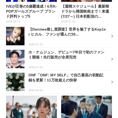
IVEが圧巻の5連覇達成！6月K-
【週韓スケジュール】最新韓
POPガールズグループ ブラン
ドラから韓国映画まで！来週
ド評判トップ5
(7/27～) 日本初配信の...
2026.06.15
2026.07.23
【Danmee推し度調査】世界を魅了するKep1e
r ヒカル、ファンが選んだ26...
2026.07.22
ホ・ナムジュン、デビュー7年目で初のファン
ミ開催！先行販売が全席完売
2026.07.24
ONF「ONF: MY SELF」で自己最高の初動記
録を更新！11万枚超えの快挙
2026.06.24