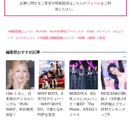
記事に関するご意見や情報提供はこちらの
フォーム
をご利
用ください。
韓国芸能ニュース
K-POP
K-POP男性アーティスト
SNS
イベント
エピソ
ード
リアクション
今話題の韓国芸能トピック
悲劇
疑惑
近況
編集部おすすめ記事
i-dle ミヨン、日
WAYF BOYS、8
MONSTA X、約1
RESCENEの勢い
本初のデジタルシ
月7日デビュー！
年ぶりにカムバッ
続く！8月新人K-
ングル「RUN
「WAYF BOYS
ク！新EP「The
POP個人ブランド
AWAY」8/10発売
DO」で新たなK-
Phase」9月4日リ
評判ランキングト
決定！
POPを宣言
リース
ップ5