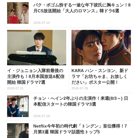
パク・ボゴム扮する一途な年下彼氏に胸キュン！8
月CS放送開始「大人のロマンス」韓ドラ6選
2026.07.14
イ・ジュニョン入隊前最後の
KARA ハン・スンヨン、新ド
主演作も！8月本国放送&配信
ラマ「お坊ちゃま、お放しく
開始 韓国ドラマ7選
ださい」ポスター公開！
2026.07.21
2026.07.29
チョン・へイン2年ぶりの主演作！来週(8/3～) 日
本配信スタートの韓国ドラマ3選
2026.07.29
Netflix今年初の時代劇「トングン」首位獲得！7
月第3週 韓国ドラマ話題性トップ5