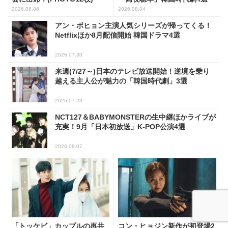
2026.08.06
2026.08.04
アン・ボヒョン主演人気シリーズが帰ってくる！
Netflixほか8月配信開始 韓国ドラマ4選
2026.07.30
来週(7/27～)日本のテレビ放送開始！逆境を乗り
越える主人公が魅力の「韓国時代劇」3選
2026.07.23
NCT127＆BABYMONSTERの生中継ほかライブが
充実！9月「日本初放送」K-POP公演4選
2026.08.07
「トッケビ」カップルの再共
コン・ヒョジン新作が初登場2