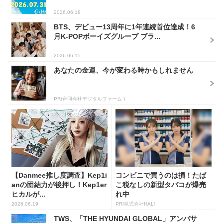
2026.06.18
BTS、デビュー13周年に1年連続首位達成！6
月K-POPボーイズグループ ブラ...
2026.06.15
あなたの金運、今が変わる時かもしれません
PR(合同会社デジタルファーム )
【Danmee推し度調査】Kep1i
コンビニで買うのは損！たば
anの団結力が後押し！Kep1er
こ税なしの新型タバコが爆売
ヒカルが...
れ中
2026.06.19
PR(株式会社HAL)
TWS、「THE HYUNDAI GLOBAL」アンバサ