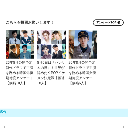
こちらも投票お願いします！
アンケートTOP
26年8月公開予定
8月6日は「ハンサ
26年8月公開予定
新作ドラマで主演
ムの日」！世界が
新作ドラマで主演
を務める韓国俳優
認めたK-POPイケ
を務める韓国女優
期待度アンケート
メン決定戦【候補
期待度アンケート
【候補10人】
18人】
【候補6人】