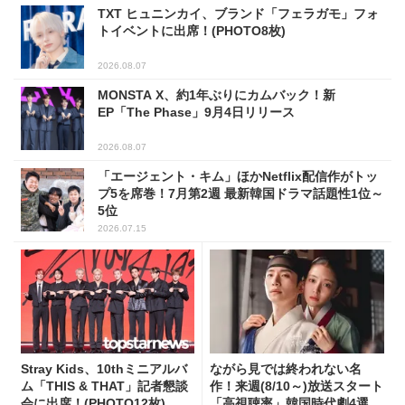
TXT ヒュニンカイ、ブランド「フェラガモ」フォ
トイベントに出席！(PHOTO8枚)
2026.08.07
MONSTA X、約1年ぶりにカムバック！新
EP「The Phase」9月4日リリース
2026.08.07
「エージェント・キム」ほかNetflix配信作がトッ
プ5を席巻！7月第2週 最新韓国ドラマ話題性1位～
5位
2026.07.15
Stray Kids、10thミニアルバ
ながら見では終われない名
ム「THIS & THAT」記者懇談
作！来週(8/10～)放送スタート
会に出席！(PHOTO12枚)
「高視聴率」韓国時代劇4選