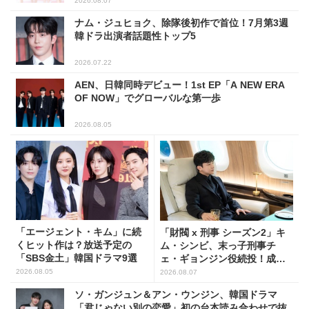
2026.08.07
ナム・ジュヒョク、除隊後初作で首位！7月第3週
韓ドラ出演者話題性トップ5
2026.07.22
AEN、日韓同時デビュー！1st EP「A NEW ERA
OF NOW」でグローバルな第一歩
2026.08.05
「エージェント・キム」に続
「財閥 x 刑事 シーズン2」キ
くヒット作は？放送予定の
ム・シンビ、末っ子刑事チ
「SBS金土」韓国ドラマ9選
ェ・ギョンジン役続投！成長
した姿に注目
2026.08.05
2026.08.07
ソ・ガンジュン＆アン・ウンジン、韓国ドラマ
「君じゃない別の恋愛」初の台本読み合わせで抜