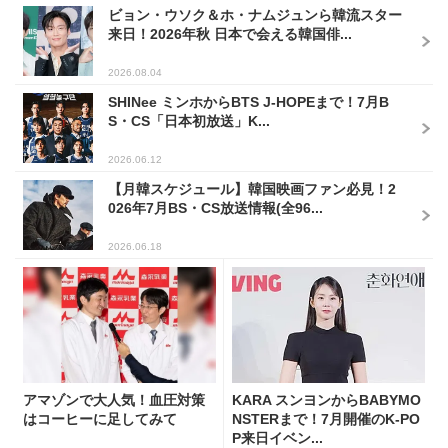
ビョン・ウソク＆ホ・ナムジュンら韓流スター
来日！2026年秋 日本で会える韓国俳...
2026.08.04
SHINee ミンホからBTS J-HOPEまで！7月B
S・CS「日本初放送」K...
2026.06.12
【月韓スケジュール】韓国映画ファン必見！2
026年7月BS・CS放送情報(全96...
2026.06.18
アマゾンで大人気！血圧対策
KARA スンヨンからBABYMO
はコーヒーに足してみて
NSTERまで！7月開催のK-PO
P来日イベン...