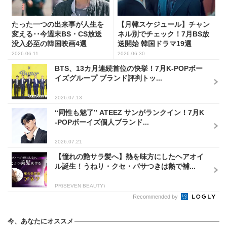
たった一つの出来事が人生を
【月韓スケジュール】チャン
変える･･今週末BS・CS放送
ネル別でチェック！7月BS放
没入必至の韓国映画4選
送開始 韓国ドラマ19選
2026.06.11
2026.06.30
BTS、13カ月連続首位の快挙！7月K-POPボー
イズグループ ブランド評判トッ...
2026.07.13
“同性も魅了” ATEEZ サンがランクイン！7月K
-POPボーイズ個人ブランド...
2026.07.21
【憧れの艶サラ髪へ】熱を味方にしたヘアオイ
ル誕生！うねり・クセ・パサつきは熱で補...
PR(SEVEN BEAUTY)
Recommended by
今、あなたにオススメ