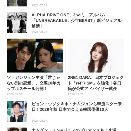
2026.07.22
ALPHA DRIVE ONE、2ndミニアルバム
「UNBREAKABLE : 少年BEAST」新ビジュアル
解禁！
2026.08.06
ソ・ガンジュン主演「君じゃ
2NE1 DARA、日本プロジェク
ない別の恋愛」、交際10年カ
ト「rePRISM」を強化！谷口
ップルスチール公開！
氏が公式アドバイザー就任
2026.08.03
2026.07.21
ビョン・ウソク＆ホ・ナムジュンら韓流スター来
日！2026年秋 日本で会える韓国俳優10人
2026.08.04
ナムグン・ミン&ジュノのブロマンスも！来週