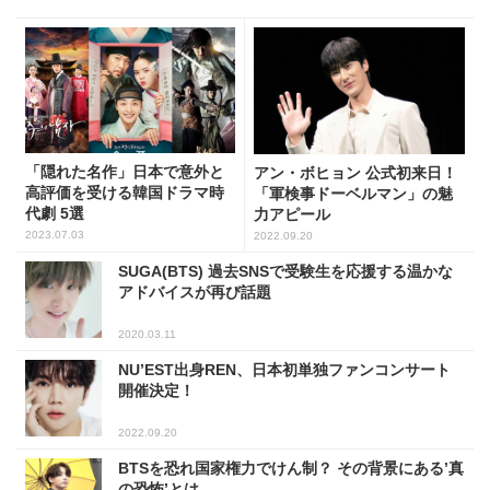
「隠れた名作」日本で意外と
アン・ボヒョン 公式初来日！
高評価を受ける韓国ドラマ時
「軍検事ドーベルマン」の魅
代劇 5選
力アピール
2023.07.03
2022.09.20
SUGA(BTS) 過去SNSで受験生を応援する温かな
アドバイスが再び話題
2020.03.11
NU’EST出身REN、日本初単独ファンコンサート
開催決定！
2022.09.20
BTSを恐れ国家権力でけん制？ その背景にある’真
の恐怖’とは