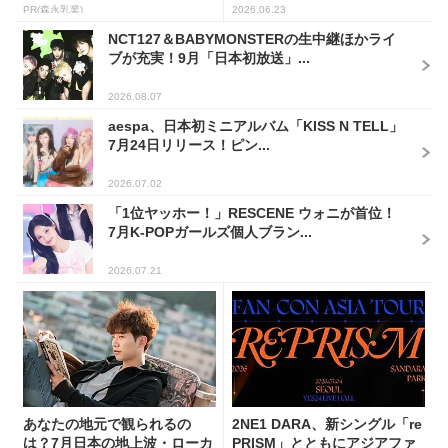
PR(森永乳業)
2026.06.23
NCT127＆BABYMONSTERの生中継ほかライ
ブが充実！9月「日本初放送」...
2026.08.07
aespa、日本初ミニアルバム「KISS N TELL」
7月24日リリース！ピン...
2026.07.02
「1位ヤッホー！」RESCENE ウォニが首位！
7月K-POPガールズ個人ブラン...
2026.07.21
あなたの地元で観られるの
2NE1 DARA、新シングル「re
は？7月日本の地上波・ローカ
PRISM」とともにアジアファ