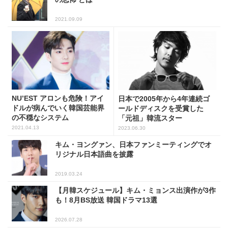
2021.09.09
NU’EST アロンも危険！アイ
日本で2005年から4年連続ゴ
ドルが病んでいく韓国芸能界
ールドディスクを受賞した
の不穏なシステム
「元祖」韓流スター
2021.04.13
2023.06.30
キム・ヨングァン、日本ファンミーティングでオ
リジナル日本語曲を披露
2019.03.24
【月韓スケジュール】キム・ミョンス出演作が3作
も！8月BS放送 韓国ドラマ13選
2026.07.28