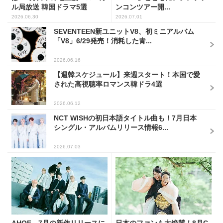
ル局放送 韓国ドラマ5選
ンコンツアー開...
2026.06.30
2026.07.01
SEVENTEEN新ユニットV8、初ミニアルバム
「V8」6/29発売！消耗した青...
2026.06.16
【週韓スケジュール】来週スタート！本国で愛
された高視聴率ロマンス韓ドラ4選
2026.06.12
NCT WISHの初日本語タイトル曲も！7月日本
シングル・アルバムリリース情報6...
2026.07.03
AHOF、7月の新作リリースに
日本のファンも大絶賛！8月C