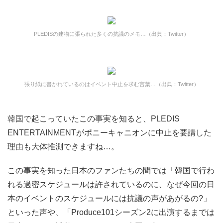
PLEDISの建物に張られた多くの抗議のメモ…（出典：Twitter）
張り紙に書かれているのはイベント中止を求む言葉…（出典：Twitter）
韓国で起こっていたこの事実を知ると、PLEDIS
ENTERTAINMENTがポニーキャニオンに中止を要請した
理由も大体推測できますね…。
この事実を知った日本のファンたちの間では「韓国で行わ
れる過密スケジュールは許されているのに、なぜ今回の日
本のイベントのスケジュールには抗議の声があがるの?」
といった声や、「Produce101シーズン2に出演するまでは