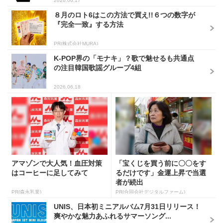
2026.06.17
８月のロト6はこの方法で買え!!６つの数字が
『完全一致』する方法
PR(株式会社MURA)
K-POP界の「モナキ」？歌で魅せるも共通点
の注目韓国歌謡グループ4組
2026.06.18
アマゾンで大人気！血圧対策
「宝くじを買う前に〇〇をす
はコーヒーに足してみて
るだけです」金運上昇で当選
者が続出
PR(森永乳業)
PR(合同会社デジタルファーム)
UNIS、日本初ミニアルバム7月31日リリース！
爽やかな魅力あふれるサマーソング...