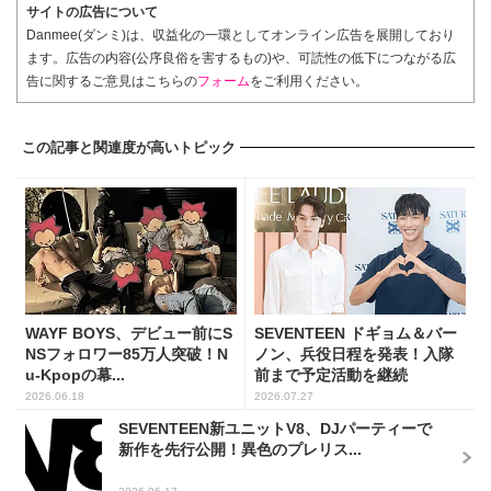
サイトの広告について
Danmee(ダンミ)は、収益化の一環としてオンライン広告を展開しており
ます。広告の内容(公序良俗を害するもの)や、可読性の低下につながる広
告に関するご意見はこちらの
フォーム
をご利用ください。
この記事と関連度が高いトピック
WAYF BOYS、デビュー前にS
SEVENTEEN ドギョム＆バー
NSフォロワー85万人突破！N
ノン、兵役日程を発表！入隊
u-Kpopの幕...
前まで予定活動を継続
2026.06.18
2026.07.27
SEVENTEEN新ユニットV8、DJパーティーで
新作を先行公開！異色のプレリス...