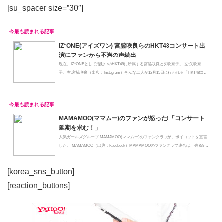
[su_spacer size=”30″]
IZ*ONE(アイズワン) 宮脇咲良らのHKT48コンサート出
演にファンから不満の声続出
現在、IZ*ONEとして活動中のHKT48に所属する宮脇咲良と矢吹奈子。 左:矢吹奈
子、右;宮脇咲良（出典：Instagram）そんな二人が12月15日に行われる「HKT48コ
ン...
MAMAMOO(ママムー)のファンが怒った!「コンサート
延期を求む！」
人気ガールズグループ MAMAMOO(ママムー)のファンクラブが、ボイコットを宣言
した。 MAMAMOO（出典：Facebook）MAMAMOOのファンクラブ連合は、去る9日
「MAMAM...
[korea_sns_button]
[reaction_buttons]