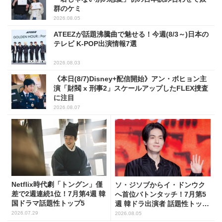
群のケミ
2026.08.05
ATEEZが話題沸騰曲で魅せる！今週(8/3～)日本の
テレビ K-POP出演情報7選
2026.08.03
《本日(8/7)Disney+配信開始》アン・ボヒョン主
演「財閥 x 刑事2」スケールアップしたFLEX捜査
に注目
2026.08.07
Netflix時代劇「トングン」僅
ソ・ジソブからイ・ドンウク
差で2週連続1位！7月第4週 韓
へ首位バトンタッチ！7月第5
国ドラマ話題性トップ5
週 韓ドラ出演者 話題性トップ
5
2026.07.29
2026.08.05