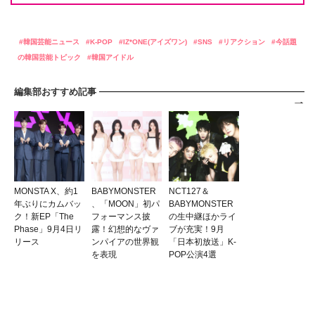
韓国芸能ニュース
K-POP
IZ*ONE(アイズワン)
SNS
リアクション
今話題
の韓国芸能トピック
韓国アイドル
編集部おすすめ記事
MONSTA X、約1
BABYMONSTER
NCT127＆
年ぶりにカムバッ
、「MOON」初パ
BABYMONSTER
ク！新EP「The
フォーマンス披
の生中継ほかライ
Phase」9月4日リ
露！幻想的なヴァ
ブが充実！9月
リース
ンパイアの世界観
「日本初放送」K-
を表現
POP公演4選