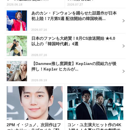
2026.06.18
2026.07.27
あのカン・ドンウォンを踊らせた話題作が日本
初上陸！7月第5週 配信開始の韓国映画...
2026.07.16
日本のファンも大絶賛！8月CS放送開始 ★4.0
以上の「韓国時代劇」4選
2026.07.16
【Danmee推し度調査】Kep1ianの団結力が後
押し！Kep1er ヒカルが...
2026.06.19
2PM イ・ジュノ、次回作はフ
コン・ユ主演大ヒット作の4K