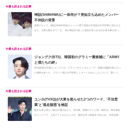
神話(SHINHWA)に一体何が？突如立ち込めたメンバー
不仲説の背景
長寿グループ、神話(SHINHWA)のメンバー間で突然の不仲説がK-POP界に浮かび上
がり、大衆を驚かせている。 再び神話6人揃った笑顔が見られる日が来る事を祈っ...
ジョングク(BTS)、韓国初のグラミー賞候補に「ARMY
と僕たちの絆」
BTS(防弾少年団)ジョングクが、グラミーのインタビューで、韓国の国家代表になっ
た感想を述べた。 グラミー賞にK-POP初ノミネートされたことについて「驚くべ...
ユンホ(TVXQ)が大衆を怒らせた2つのワード、'不法営
業'と'逃走疑惑'を検証
驚きを禁じ得ない報せが飛び込んだ。昨日夜、韓国のテレビ局・MBCは、東方神起
のメンバーで、人気アイドルのユンホが、接待を伴う飲食店で知人3人、女性従業...