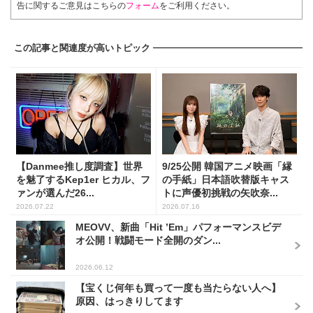
告に関するご意見はこちらの
フォーム
をご利用ください。
この記事と関連度が高いトピック
【Danmee推し度調査】世界
9/25公開 韓国アニメ映画「縁
を魅了するKep1er ヒカル、フ
の手紙」日本語吹替版キャス
ァンが選んだ26...
トに声優初挑戦の矢吹奈...
2026.07.22
2026.07.16
MEOVV、新曲「Hit ’Em」パフォーマンスビデ
オ公開！戦闘モード全開のダン...
2026.06.12
【宝くじ何年も買って一度も当たらない人へ】
原因、はっきりしてます