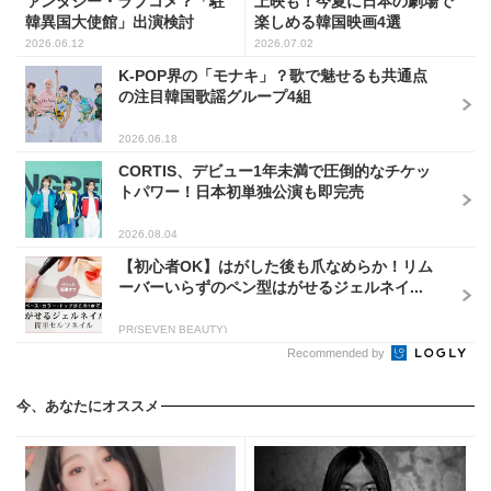
ァンタジー・ラブコメ？「駐
上映も！今夏に日本の劇場で
韓異国大使館」出演検討
楽しめる韓国映画4選
2026.06.12
2026.07.02
K-POP界の「モナキ」？歌で魅せるも共通点
の注目韓国歌謡グループ4組
2026.06.18
CORTIS、デビュー1年未満で圧倒的なチケッ
トパワー！日本初単独公演も即完売
2026.08.04
【初心者OK】はがした後も爪なめらか！リム
ーバーいらずのペン型はがせるジェルネイ...
PR(SEVEN BEAUTY)
Recommended by
今、あなたにオススメ