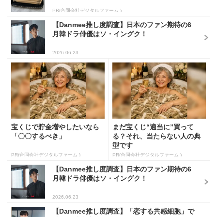
PR(合同会社デジタルファーム )
【Danmee推し度調査】日本のファン期待の6
月韓ドラ俳優はソ・イングク！
2026.06.23
宝くじで貯金増やしたいなら
まだ宝くじ“適当に”買って
「〇〇するべき」
る？それ、当たらない人の典
型です
PR(合同会社デジタルファーム )
PR(合同会社デジタルファーム )
【Danmee推し度調査】日本のファン期待の6
月韓ドラ俳優はソ・イングク！
2026.06.23
【Danmee推し度調査】「恋する共感細胞」で