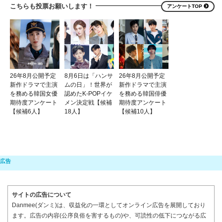
こちらも投票お願いします！
アンケートTOP
26年8月公開予定
8月6日は「ハンサ
26年8月公開予定
新作ドラマで主演
ムの日」！世界が
新作ドラマで主演
を務める韓国女優
認めたK-POPイケ
を務める韓国俳優
期待度アンケート
メン決定戦【候補
期待度アンケート
【候補6人】
18人】
【候補10人】
サイトの広告について
Danmee(ダンミ)は、収益化の一環としてオンライン広告を展開しており
ます。広告の内容(公序良俗を害するもの)や、可読性の低下につながる広