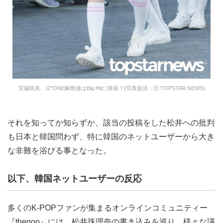
宮脇咲良、IZ*ONE解散後はBig Hitに移籍？(写真提供：ⓒ TOPSTAR NEWS)
それを知ってか知らずか、該当の投稿をした松井への批判
も日本と韓国問わず、特に韓国のネットユーザーから大き
な非難を浴びる事となった。
以下、韓国ネットユーザーの反応
多くのK-POPファンが集まるオンラインコミュニティー
『theqoo』には、松井珠理奈の書き込みを巡り、様々な議