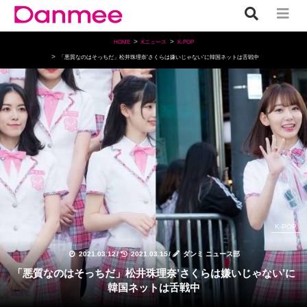
HOME
Kニュース
K-POP
「悪質なのはそっちだ」松井珠理奈’さくらは嫌いじゃない’に韓国ネットは舌戦中
K-POP
2021.03.12
/
2021.03.15
/
ダンミ ニュース部
「悪質なのはそっちだ」松井珠理奈’さくらは嫌いじゃない’に
韓国ネットは舌戦中