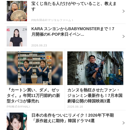
宝くじ当たる人だけがやっていること、教えま
す
PR(合同会社デジタルファーム )
KARA スンヨンからBABYMONSTERまで！7
月開催のK-POP来日イベン...
2026.06.23
『カートン買い、ダメ。ゼッ
カンヌを熱狂させたファン・
タイ。』年間11万円節約の新
ジョンミン最新作も！7月本国
型タバコが爆売れ
劇場公開の韓国映画3選
PR(株式会社HAL)
2026.06.16
日本の名作をついにリメイク！2026年下半期
「原作超えに期待」韓国ドラマ4選