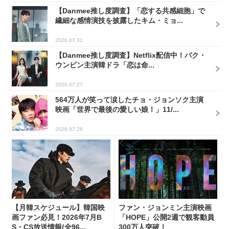
【Danmee推し度調査】「恋する共感細胞」で
繊細な感情演技を披露したキム・ミョ...
2026.07.31
【Danmee推し度調査】Netflix配信中！パク・
ウンビン主演韓ドラ「恋は命...
2026.07.27
564万人が笑って涙したチョ・ジョンソク主演
映画「世界で最後の愛しい娘！」11/...
2026.07.28
【月韓スケジュール】韓国映
ファン・ジョンミン主演映画
画ファン必見！2026年7月B
「HOPE」公開2週で観客動員
S・CS放送情報(全96...
300万人突破！