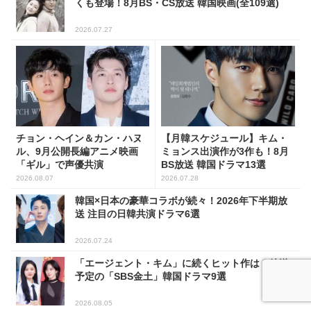
くも登場！8月BS・CS放送 韓国映画(全109選)
2026.07.27
チョン・ヘイン＆カン・ハヌ
【月韓スケジュール】キム・
ル、9月公開長編アニメ映画
ミョンス出演作が3作も！8月
「ギル」で声優共演
BS放送 韓国ドラマ13選
2026.08.07
2026.07.28
韓国×日本の豪華コラボが続々！2026年下半期放
送 注目の日韓共演ドラマ6選
2026.07.24
「エージェント・キム」に続くヒット作は？放送
予定の「SBS金土」韓国ドラマ9選
2026.08.05