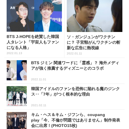
BTS J-HOPEを絶賛した韓国
ソ・ガンジュンがワクチン
人タレント「宇宙人もファン
に？ 子宮頸がんワクチンの斬
になる人格」
新な広告に熱視線
2022.01.13
2022.01.11
BTS ジミン 関連ワードに「霊感」？ 海外メディ
アが強く推薦するディズニーとのコラボ
2022.11.01
韓国アイドルのファンを恐怖に陥れる魔のジンク
ス‥「7年」がつく根本的な理由
2021.02.11
キム・ヘス＆キム・ジフンら、coupang
play「今、不倫が問題ではありません」制作発表
会に出席！(PHOTO15枚)