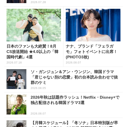
2026.07.28
日本のファンも大絶賛！8月
ナナ、ブランド「フェラガ
CS放送開始 ★4.0以上の「韓
モ」フォトイベントに出席！
国時代劇」4選
(PHOTO3枚)
2026.07.16
2026.08.07
ソ・ガンジュン＆アン・ウンジン、韓国ドラマ
「君じゃない別の恋愛」初の台本読み合わせで抜
群のケミ
2026.08.05
2026年秋は話題作ラッシュ！Netflix・Disney+で
独占配信される韓国ドラマ3選
2026.08.07
【月韓スケジュール】「冬ソナ」日本特別版が早