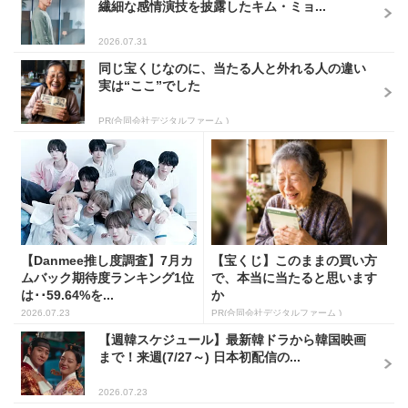
繊細な感情演技を披露したキム・ミョ...
2026.07.31
同じ宝くじなのに、当たる人と外れる人の違い
実は“ここ”でした
PR(合同会社デジタルファーム )
【Danmee推し度調査】7月カ
【宝くじ】このままの買い方
ムバック期待度ランキング1位
で、本当に当たると思います
は･･59.64%を...
か
2026.07.23
PR(合同会社デジタルファーム )
【週韓スケジュール】最新韓ドラから韓国映画
まで！来週(7/27～) 日本初配信の...
2026.07.23