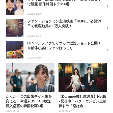
で話題 新作韓国ドラマ4選
2026.06.19
ファン・ジョンミン主演映画「HOPE」公開19
日で観客動員400万人突破！
2026.08.03
BTS V、ソファでくつろぐ近況ショット公開！
自然体な姿にファンほっこり
2026.07.10
たった一つの出来事が人生を
【Danmee推し度調査】Netfli
変える･･今週末BS・CS放送
x配信中！パク・ウンビン主演
没入必至の韓国映画4選
韓ドラ「恋は命...
2026.06.11
2026.07.27