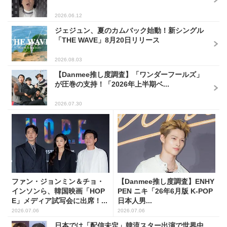
2026.06.12
ジェジュン、夏のカムバック始動！新シングル
「THE WAVE」8月20日リリース
2026.08.03
【Danmee推し度調査】「ワンダーフールズ」
が圧巻の支持！「2026年上半期ベ...
2026.07.30
ファン・ジョンミン＆チョ・
【Danmee推し度調査】ENHY
インソンら、韓国映画「HOP
PEN ニキ「26年6月版 K-POP
E」メディア試写会に出席！...
日本人男...
2026.07.06
2026.07.06
日本では「配信未定」韓流スター出演で世界中