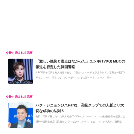
「激しい抵抗と逃走はなかった」ユンホ(TVXQ) MBCの
報道を否定した韓国警察
K-POP界を代表する人格者であり、"情熱マンスール"と讃えられている東方神起(TV
XQ)のユンホ。日本にもファンの多いユンホの驚くべきニュース、第一...
パク・ジニョン(J.Y.Park)、高級クラブでの人脈より大
切な成功の法則５
先日、日韓で報じられた東方神起(TVXQ)のメンバー、ユンホが防疫指針を違反し会
員制の遊興飲食店で飲酒をしていたとのニュース。まだ、ユンホ本人が、遊興飲...