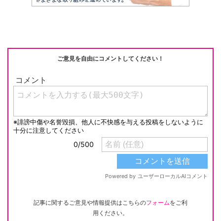
at
b
a
Li
o
n
o
k
k
ご意見を自由にコメントしてください！
記事に関するご意見や情報提供はこちらの
フォーム
をご利
用ください。