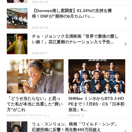
2026.06.18
【Danmee推し度調査】81.34%の支持を獲
得！ONFが“期待の6月カムバッ...
2026.06.15
チョ・ジョンソク主演映画「世界で最後の愛し
い娘！」花江夏樹のナレーション入り予告...
2026.08.07
「どうせ当たらない」と思っ
SHINee ミンホからBTS J-HO
てた私が本当に当選した“買い
PEまで！7月BS・CS「日本初
方”がこれ
放送」K...
PR(合同会社デジタルファーム )
2026.06.12
リュ・スンリョン、映画「ワイルド・シング」
応援投稿に反響！再生数480万回超え