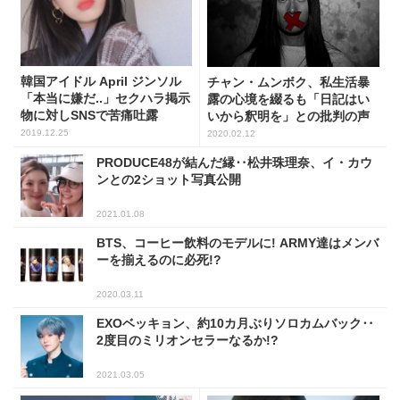
韓国アイドル April ジンソル
チャン・ムンボク、私生活暴
「本当に嫌だ..」セクハラ掲示
露の心境を綴るも「日記はい
物に対しSNSで苦痛吐露
いから釈明を」との批判の声
2019.12.25
2020.02.12
PRODUCE48が結んだ縁‥松井珠理奈、イ・カウ
ンとの2ショット写真公開
2021.01.08
BTS、コーヒー飲料のモデルに! ARMY達はメンバ
ーを揃えるのに必死!?
2020.03.11
EXOベッキョン、約10カ月ぶりソロカムバック‥
2度目のミリオンセラーなるか!?
2021.03.05