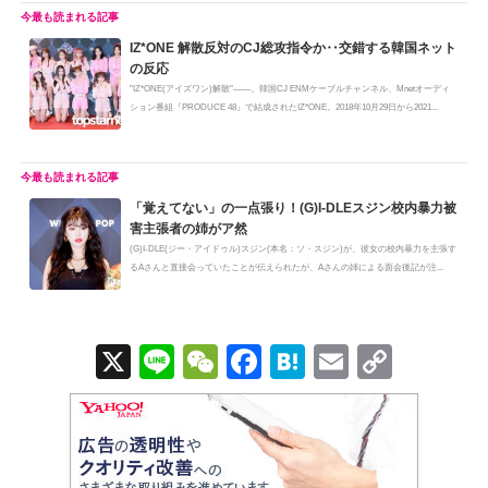
IZ*ONE 解散反対のCJ総攻指令か‥交錯する韓国ネット
の反応
"IZ*ONE(アイズワン)解散"――。韓国CJ ENMケーブルチャンネル、Mnetオーディ
ション番組『PRODUCE 48』で結成されたIZ*ONE。2018年10月29日から2021...
「覚えてない」の一点張り！(G)I-DLEスジン校内暴力被
害主張者の姉がア然
(G)I-DLE(ジー・アイドゥル)スジン(本名：ソ・スジン)が、彼女の校内暴力を主張す
るAさんと直接会っていたことが伝えられたが、Aさんの姉による面会後記が注...
X
Li
W
F
H
E
C
n
e
a
at
m
o
e
C
c
e
ail
p
h
e
n
y