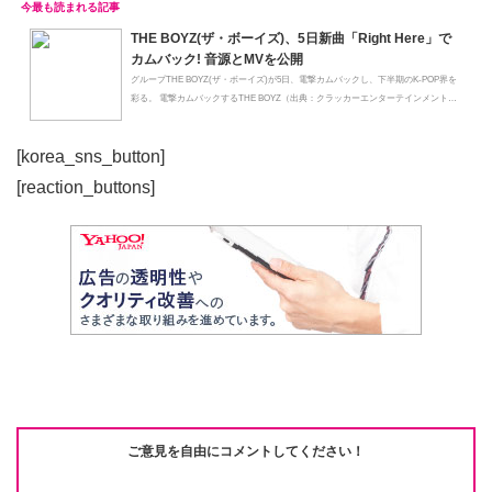
THE BOYZ(ザ・ボーイズ)、5日新曲「Right Here」で
カムバック! 音源とMVを公開
グループTHE BOYZ(ザ・ボーイズ)が5日、電撃カムバックし、下半期のK-POP界を
彩る。 電撃カムバックするTHE BOYZ（出典：クラッカーエンターテインメント）
TH...
[korea_sns_button]
[reaction_buttons]
ご意見を自由にコメントしてください！