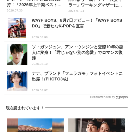
持！「2026年上半期ベスト・
ラー」ワーキングマザーに変
オブ・韓国ドラマ」1位に輝く
身
2026.07.30
2026.07.24
WAYF BOYS、8月7日デビュー！「WAYF BOYS
DO」で新たなK-POPを宣言
2026.08.06
ソ・ガンジュン、アン・ウンジンと交際10年の恋
人に変身！「君じゃない別の恋愛」でロマンス復
帰
2026.08.10
ナナ、ブランド「フェラガモ」フォトイベントに
出席！(PHOTO3枚)
2026.08.07
Recommended by
現在読まれています！