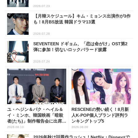
2026.07.23
【月韓スケジュール】キム・ミョンス出演作が3作
も！8月BS放送 韓国ドラマ13選
2026.07.28
SEVENTEEN ドギョム、「恋は命がけ」OST第2
弾に参加！切ないロックバラード披露
2026.07.24
ユ・ヘジン＆パク・ヘイル＆
RESCENEの勢い続く！8月新
イ・ミンホ、韓国映画「暗殺
人K-POP個人ブランド評判ラ
者(たち)」制作報告会に出席！
ンキングトップ5
(PHOTO8枚)
2026.08.10
2026.08.06
2026年秋は話題作ラッシュ！Netflix・Disney+で