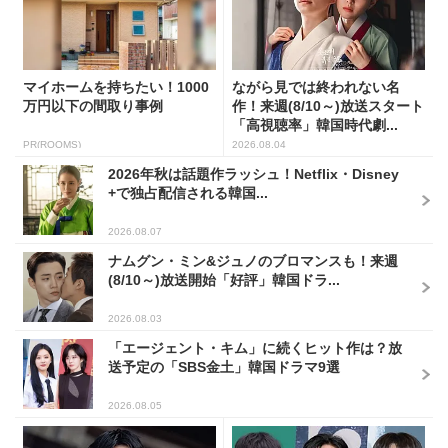
マイホームを持ちたい！1000
ながら見では終われない名
万円以下の間取り事例
作！来週(8/10～)放送スタート
「高視聴率」韓国時代劇...
PR(ROOMS)
2026.08.04
2026年秋は話題作ラッシュ！Netflix・Disney
+で独占配信される韓国...
2026.08.07
ナムグン・ミン&ジュノのブロマンスも！来週
(8/10～)放送開始「好評」韓国ドラ...
2026.08.03
「エージェント・キム」に続くヒット作は？放
送予定の「SBS金土」韓国ドラマ9選
2026.08.05