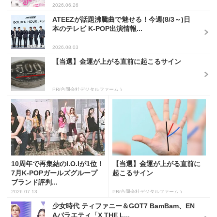
2026.06.26
ATEEZが話題沸騰曲で魅せる！今週(8/3～)日
本のテレビ K-POP出演情報...
2026.08.03
【当選】金運が上がる直前に起こるサイン
PR(合同会社デジタルファーム )
10周年で再集結のI.O.Iが1位！
【当選】金運が上がる直前に
7月K-POPガールズグループ
起こるサイン
ブランド評判...
2026.07.13
PR(合同会社デジタルファーム )
少女時代 ティファニー＆GOT7 BamBam、EN
Aバラエティ「X THE L...