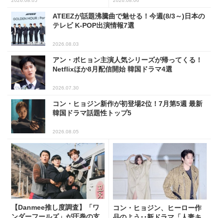
2026.08.05
2026.08.06
ATEEZが話題沸騰曲で魅せる！今週(8/3～)日本の
テレビ K-POP出演情報7選
2026.08.03
アン・ボヒョン主演人気シリーズが帰ってくる！
Netflixほか8月配信開始 韓国ドラマ4選
2026.07.30
コン・ヒョジン新作が初登場2位！7月第5週 最新
韓国ドラマ話題性トップ5
2026.08.05
【Danmee推し度調査】「ワ
コン・ヒョジン、ヒーロー作
ンダーフールズ」が圧巻の支
品のよう･･新ドラマ「人妻キ