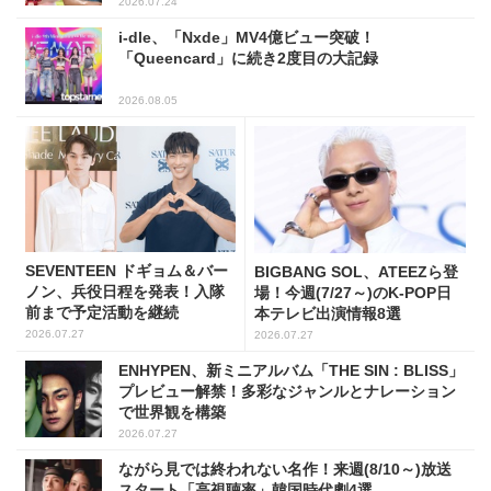
2026.07.24
i-dle、「Nxde」MV4億ビュー突破！
「Queencard」に続き2度目の大記録
2026.08.05
SEVENTEEN ドギョム＆バー
BIGBANG SOL、ATEEZら登
ノン、兵役日程を発表！入隊
場！今週(7/27～)のK-POP日
前まで予定活動を継続
本テレビ出演情報8選
2026.07.27
2026.07.27
ENHYPEN、新ミニアルバム「THE SIN : BLISS」
プレビュー解禁！多彩なジャンルとナレーション
で世界観を構築
2026.07.27
ながら見では終われない名作！来週(8/10～)放送
スタート「高視聴率」韓国時代劇4選