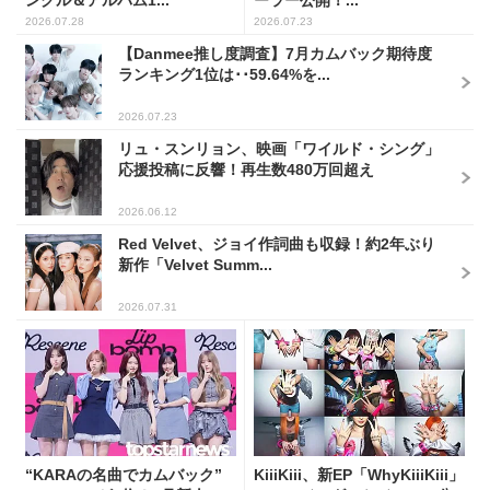
2026.07.28
2026.07.23
【Danmee推し度調査】7月カムバック期待度
ランキング1位は･･59.64%を...
2026.07.23
リュ・スンリョン、映画「ワイルド・シング」
応援投稿に反響！再生数480万回超え
2026.06.12
Red Velvet、ジョイ作詞曲も収録！約2年ぶり
新作「Velvet Summ...
2026.07.31
“KARAの名曲でカムバック”
KiiiKiii、新EP「WhyKiiiKiii」