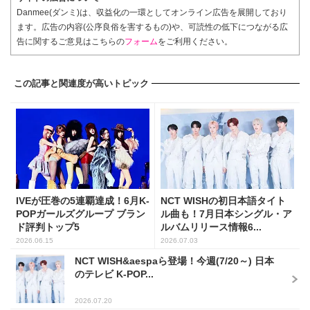
Danmee(ダンミ)は、収益化の一環としてオンライン広告を展開しており
ます。広告の内容(公序良俗を害するもの)や、可読性の低下につながる広
告に関するご意見はこちらの
フォーム
をご利用ください。
この記事と関連度が高いトピック
IVEが圧巻の5連覇達成！6月K-
NCT WISHの初日本語タイト
POPガールズグループ ブラン
ル曲も！7月日本シングル・ア
ド評判トップ5
ルバムリリース情報6...
2026.06.15
2026.07.03
NCT WISH&aespaら登場！今週(7/20～) 日本
のテレビ K-POP...
2026.07.20