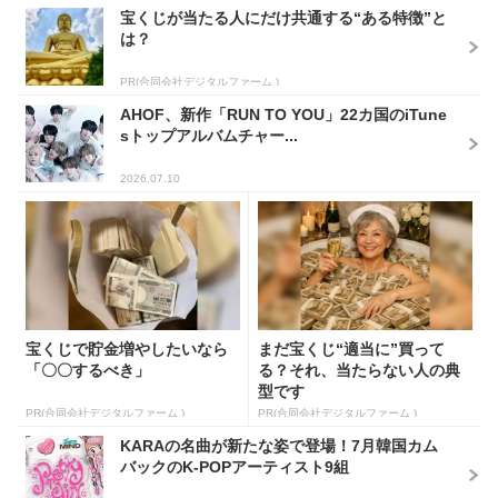
宝くじが当たる人にだけ共通する“ある特徴”と
は？
PR(合同会社デジタルファーム )
AHOF、新作「RUN TO YOU」22カ国のiTune
sトップアルバムチャー...
2026.07.10
宝くじで貯金増やしたいなら
まだ宝くじ“適当に”買って
「〇〇するべき」
る？それ、当たらない人の典
型です
PR(合同会社デジタルファーム )
PR(合同会社デジタルファーム )
KARAの名曲が新たな姿で登場！7月韓国カム
バックのK-POPアーティスト9組