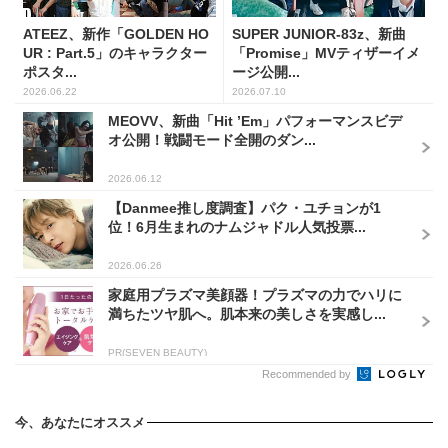
ATEEZ、新作「GOLDEN HO
SUPER JUNIOR-83z、新曲
UR : Part.5」のキャラクター
「Promise」MVティザーイメ
ポスタ...
ージ公開...
2026.06.22
2026.07.10
MEOVV、新曲「Hit ’Em」パフォーマンスビデ
オ公開！戦闘モード全開のダン...
2026.06.12
【Danmee推し度調査】パク・ユチョンが1
位！6月生まれのナムジャドル人気投票...
2026.06.26
家庭用プラズマ美顔器！プラズマの力でハリに
満ちたツヤ肌へ。肌本来の美しさを実感し...
PR(SEVEN BEAUTY)
Recommended by
今、あなたにオススメ