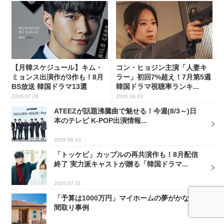
【月韓スケジュール】キム・
コン・ヒョジン主演「人妻キ
ミョンス出演作が3作も！8月
ラー」初回7%超え！7月第5週
BS放送 韓国ドラマ13選
韓国ドラマ視聴率ランキ...
2026.07.28
2026.08.03
ATEEZが話題沸騰曲で魅せる！今週(8/3～)日
本のテレビ K-POP出演情報...
2026.08.03
「トッケビ」カップルの再共演作も！8月配信
終了 実力派キャストが贈る「韓国ドラマ...
2026.07.31
「予算は1000万円」マイホームの夢がかなう
間取り事例