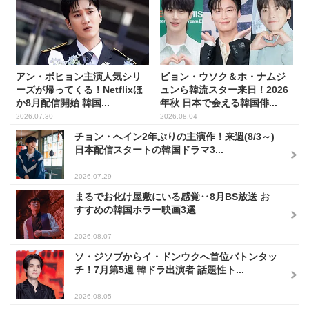
アン・ボヒョン主演人気シリ
ビョン・ウソク＆ホ・ナムジ
ーズが帰ってくる！Netflixほ
ュンら韓流スター来日！2026
か8月配信開始 韓国...
年秋 日本で会える韓国俳...
2026.07.30
2026.08.04
チョン・へイン2年ぶりの主演作！来週(8/3～)
日本配信スタートの韓国ドラマ3...
2026.07.29
まるでお化け屋敷にいる感覚‥8月BS放送 お
すすめの韓国ホラー映画3選
2026.08.07
ソ・ジソブからイ・ドンウクへ首位バトンタッ
チ！7月第5週 韓ドラ出演者 話題性ト...
2026.08.05