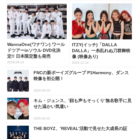
WannaOne(ワナワン) ワール
ITZY(イッチ)「DALLA
ドツアーinソウル DVD化決
DALLA」一糸乱れぬ刀群舞映
定!! 日本限定盤も発売
像 (映像あり)
2018.09.14
2022.12.14
FNCの新ボーイズグループ P1Harmony、ダンス
映像を初公開！
2020.09.03
キム・ジュンス、’顔も声もそっくり’無名歌手に見
せた温かい気遣い
2020.04.01
THE BOYZ、’REVEAL’活動で見せた大成長の証