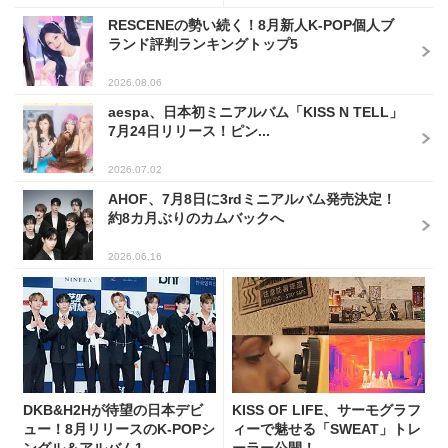
RESCENEの勢い続く！8月新人K-POP個人ブ
ランド評判ランキングトップ5
2026.08.06
aespa、日本初ミニアルバム「KISS N TELL」
7月24日リリース！ピン...
2026.07.02
AHOF、7月8日に3rdミニアルバム発売決定！
約8カ月ぶりのカムバックへ
2026.06.16
DKB&H2Hが待望の日本デビ
KISS OF LIFE、サーモグラフ
ュー！8月リリースのK-POPシ
ィーで魅せる「SWEAT」トレ
ングル＆アルバム1...
ーラー公開！...