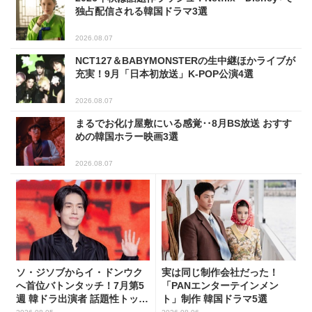
独占配信される韓国ドラマ3選
2026.08.07
NCT127＆BABYMONSTERの生中継ほかライブが
充実！9月「日本初放送」K-POP公演4選
2026.08.07
まるでお化け屋敷にいる感覚‥8月BS放送 おすす
めの韓国ホラー映画3選
2026.08.07
ソ・ジソブからイ・ドンウク
実は同じ制作会社だった！
へ首位バトンタッチ！7月第5
「PANエンターテインメン
週 韓ドラ出演者 話題性トップ
ト」制作 韓国ドラマ5選
5