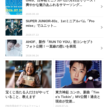
UNIS、日本初ミニアルバム7月31日リリース！
爽やかな魅力あふれるサマーソング...
2026.06.18
SUPER JUNIOR-83z、1stミニアルバム「Pro
mise」でユニット...
2026.07.13
AHOF、新作「RUN TO YOU」初コンセプト
フォト公開！一直線の想いを表現
2026.06.24
宝くじ当たる人だけがやって
東方神起 ユンホ、新曲「Tim
いること、教えます
e’s Tickin’」MV公開！過去と
現在が交差...
PR(合同会社デジタルファーム )
2026.07.21