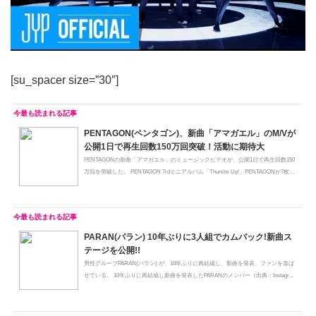
[su_spacer size=”30″]
PENTAGON(ペンタゴン)、新曲「アマガエル」のM/Vが
公開1日で再生回数150万回突破！活動に期待大
PENTAGONの新曲「アマガエル」のミュージックビデオが、公開1日で再生回数150
万回を突破した。 PENTAGON 7rdミニアルバム「Thumbs Up!」PENTAGONが7枚目
のミ...
PARAN(パラン) 10年ぶりに3人組でカムバック!新曲ス
テージを公開!!
男性グループPARAN(パラン) が、10年ぶりに再結成し、新曲を発表。ファンを喜ば
せている。 10年ぶりに再結成し新曲を発表したPARANのメンバー（出典：Instagr...