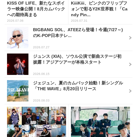
KISS OF LIFE、新たなスポイ
KiiiKiii、ピンクのフリップフ
ラー映像公開！8月カムバック
ォンで彩るY2K世界観！「Ca
への期待高まる
ndy Pin...
2026.07.06
2026.07.31
BIGBANG SOL、ATEEZら登場！今週(7/27～)
のK-POP日本テレ...
2026.07.27
ジュンス (XIA)、ソウル公演で新曲ステージ初
披露！アジアツアーが本格スタート
2026.06.15
ジェジュン、夏のカムバック始動！新シングル
「THE WAVE」8月20日リリース
2026.08.03