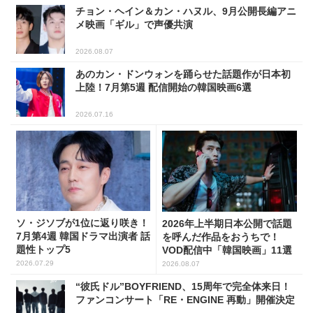
チョン・ヘイン＆カン・ハヌル、9月公開長編アニ
メ映画「ギル」で声優共演
2026.08.07
あのカン・ドンウォンを踊らせた話題作が日本初
上陸！7月第5週 配信開始の韓国映画6選
2026.07.16
ソ・ジソブが1位に返り咲き！
2026年上半期日本公開で話題
7月第4週 韓国ドラマ出演者 話
を呼んだ作品をおうちで！
題性トップ5
VOD配信中「韓国映画」11選
2026.07.29
2026.08.07
“彼氏ドル”BOYFRIEND、15周年で完全体来日！
ファンコンサート「RE・ENGINE 再動」開催決定