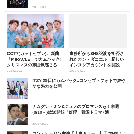
2020.03.13
GOT7(ガットセブン)、新曲
事務所からSNS譲渡を拒否さ
「MIRACLE」でカムバック!
れたカン・ダニエル、新しい
クリスマスの雰囲気感じるテ
インスタアカウントを開設
ィーザー映像公開。
2018.11.19
2019.03.22
ITZY 29日にカムバック..コンセプトフォトで爽や
かな魅力を公開
ナムグン・ミン&ジュノのブロマンスも！来週
(8/10～)放送開始「好評」韓国ドラマ7選
2026.08.03
コン・ヒョジン主演「人妻キラー」初回7%超え！