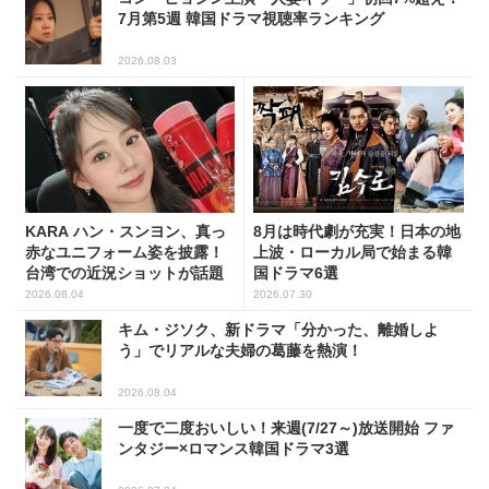
7月第5週 韓国ドラマ視聴率ランキング
2026.08.03
KARA ハン・スンヨン、真っ
8月は時代劇が充実！日本の地
赤なユニフォーム姿を披露！
上波・ローカル局で始まる韓
台湾での近況ショットが話題
国ドラマ6選
2026.08.04
2026.07.30
キム・ジソク、新ドラマ「分かった、離婚しよ
う」でリアルな夫婦の葛藤を熱演！
2026.08.04
一度で二度おいしい！来週(7/27～)放送開始 ファ
ンタジー×ロマンス韓国ドラマ3選