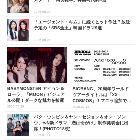
2026.08.04
「エージェント・キム」に続くヒット作は？放送
予定の「SBS金土」韓国ドラマ9選
2026.08.05
BABYMONSTER アヒョン＆
BIGBANG、20周年ワールド
ローラ、「MOON」ビジュア
ツアータイトルは「XX :
ル公開！ダークな魅力を披露
COSMOS」！マニラ追加で19
都市・33公演に
2026.07.29
2026.07.15
パク・ウンビン＆ヤン・セジョン＆オン・ソン
ウ、tvN新ドラマ「恋は命がけ」制作発表会に出
席！(PHOTO18枚)
2026.07.14