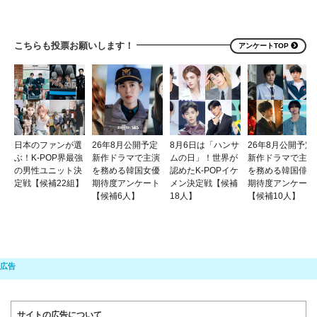
こちらも投票お願いします！
アンケートTOP
日本のファンが選
26年8月公開予定
8月6日は「ハンサ
26年8月公開予定
ぶ！K-POP界最強
新作ドラマで主演
ムの日」！世界が
新作ドラマで主演
の男性ユニット決
を務める韓国女優
認めたK-POPイケ
を務める韓国俳優
定戦【候補22組】
期待度アンケート
メン決定戦【候補
期待度アンケート
【候補6人】
18人】
【候補10人】
サイトの広告について