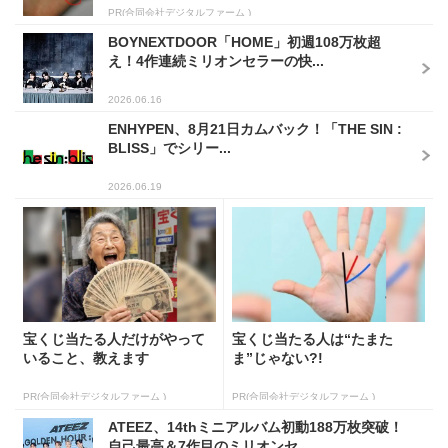
PR(合同会社デジタルファーム )
BOYNEXTDOOR「HOME」初週108万枚超
え！4作連続ミリオンセラーの快...
2026.06.16
ENHYPEN、8月21日カムバック！「THE SIN :
BLISS」でシリー...
2026.06.19
宝くじ当たる人だけがやって
宝くじ当たる人は“たまた
いること、教えます
ま”じゃない?!
PR(合同会社デジタルファーム )
PR(合同会社デジタルファーム )
ATEEZ、14thミニアルバム初動188万枚突破！
自己最高＆7作目のミリオンセ...