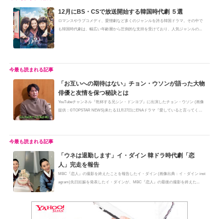
12月にBS・CSで放送開始する韓国時代劇 ５選
ロマンスやラブコメディ、愛憎劇など多くのジャンルを誇る韓国ドラマ。その中で
も韓国時代劇は、幅広い年齢層から圧倒的な支持を受けており、人気ジャンルの...
「お互いへの期待はない」チョン・ウソンが語った大物
俳優と友情を保つ秘訣とは
YouTubeチャンネル『乾杯する兄シン・ドンヨプ』に出演したチョン・ウソン (画像
提供：©TOPSTAR NEWS)来たる11月27日にENAドラマ『愛していると言ってく
れ』...
「ウネは退勤します」イ・ダイン 韓ドラ時代劇「恋
人」完走を報告
MBC『恋人』の撮影を終えたことを報告したイ・ダイン (画像出典：イ・ダイン inst
agram)先日妊娠を発表したイ・ダインが、MBC『恋人』の最後の撮影を終えた...