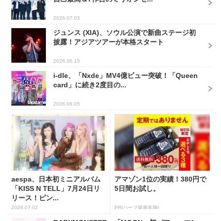
2026.07.03
ジュンス (XIA)、ソウル公演で新曲ステージ初
披露！アジアツアーが本格スタート
2026.06.15
i-dle、「Nxde」MV4億ビュー突破！「Queen
card」に続き2度目の...
2026.08.05
aespa、日本初ミニアルバム
アマゾン1位の実績！380円で
「KISS N TELL」7月24日リ
5日間お試し。
リース！ピン...
2026.07.02
PR(ハーブ健康本舗)