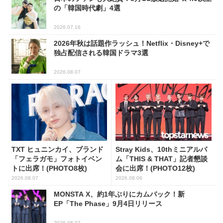
の「韓国時代劇」4選
2026.07.16
2026年秋は話題作ラッシュ！Netflix・Disney+で
独占配信される韓国ドラマ3選
2026.08.07
TXT ヒュニンカイ、ブランド
Stray Kids、10thミニアルバ
「フェラガモ」フォトイベン
ム「THIS & THAT」記者懇談
トに出席！(PHOTO8枚)
会に出席！(PHOTO12枚)
2026.08.07
2026.08.06
MONSTA X、約1年ぶりにカムバック！新
EP「The Phase」9月4日リリース
2026.08.07