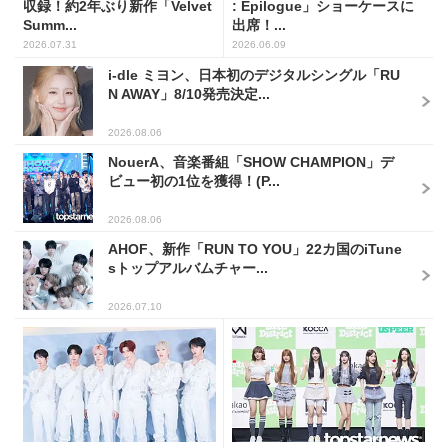
収録！約2年ぶり新作「Velvet
: Epilogue」ショーケースに
Summ...
出席！...
2026.07.31
2026.06.09
i-dle ミヨン、日本初のデジタルシングル「RU
N AWAY」8/10発売決定...
2026.08.06
NouerA、音楽番組「SHOW CHAMPION」デ
ビュー初の1位を獲得！(P...
2026.08.06
AHOF、新作「RUN TO YOU」22カ国のiTune
sトップアルバムチャー...
2026.07.10