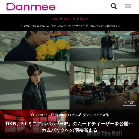
HOME
Kニュース
K-POP
DKB、7thミニアルバム「HIP」のムードティーザーを公開‥カムバックへの期待高まる
K-POP
2023.11.21
/
2023.11.21
/
ダンミ ニュース部
DKB、7thミニアルバム「HIP」のムードティーザーを公開‥
カムバックへの期待高まる