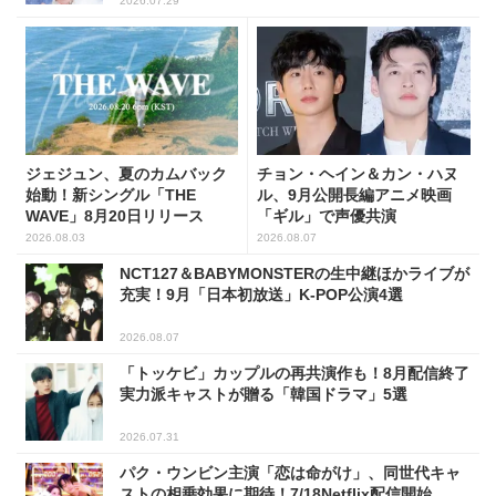
2026.07.29
ジェジュン、夏のカムバック
チョン・ヘイン＆カン・ハヌ
始動！新シングル「THE
ル、9月公開長編アニメ映画
WAVE」8月20日リリース
「ギル」で声優共演
2026.08.03
2026.08.07
NCT127＆BABYMONSTERの生中継ほかライブが
充実！9月「日本初放送」K-POP公演4選
2026.08.07
「トッケビ」カップルの再共演作も！8月配信終了
実力派キャストが贈る「韓国ドラマ」5選
2026.07.31
パク・ウンビン主演「恋は命がけ」、同世代キャ
ストの相乗効果に期待！7/18Netflix配信開始