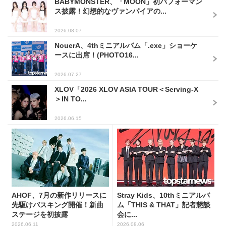
BABYMONSTER、「MOON」初パフォーマン
ス披露！幻想的なヴァンパイアの...
2026.08.07
NouerA、4thミニアルバム「.exe」ショーケ
ースに出席！(PHOTO16...
2026.07.27
XLOV「2026 XLOV ASIA TOUR＜Serving-X
＞IN TO...
2026.06.15
AHOF、7月の新作リリースに
Stray Kids、10thミニアルバ
先駆けバスキング開催！新曲
ム「THIS & THAT」記者懇談
ステージを初披露
会に...
2026.06.11
2026.08.06