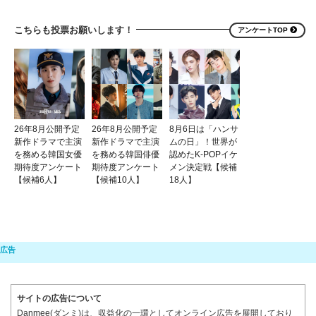
こちらも投票お願いします！
アンケートTOP
26年8月公開予定
26年8月公開予定
8月6日は「ハンサ
新作ドラマで主演
新作ドラマで主演
ムの日」！世界が
を務める韓国女優
を務める韓国俳優
認めたK-POPイケ
期待度アンケート
期待度アンケート
メン決定戦【候補
【候補6人】
【候補10人】
18人】
サイトの広告について
Danmee(ダンミ)は、収益化の一環としてオンライン広告を展開しており