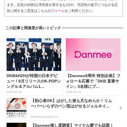
ます。広告の内容(公序良俗を害するもの)や、可読性の低下につながる広
告に関するご意見はこちらの
フォーム
をご利用ください。
この記事と関連度が高いトピック
DKB&H2Hが待望の日本デビ
【Danmee8周年 特別企画】フ
ュー！8月リリースのK-POPシ
ォロー＆応募で「DKB 直筆サ
ングル＆アルバム1...
イン」5名様にプ...
2026.07.28
2026.06.10
【初心者OK】はがした後も爪なめらか！リム
ーバーいらずのペン型はがせるジェルネイ...
PR(SEVEN BEAUTY)
【Danmee推し度調査】マイケル愛でも話題！