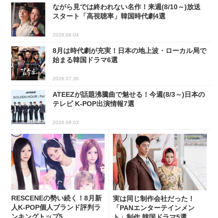
ながら見では終われない名作！来週(8/10～)放送
スタート「高視聴率」韓国時代劇4選
2026.08.04
8月は時代劇が充実！日本の地上波・ローカル局で
始まる韓国ドラマ6選
2026.07.30
ATEEZが話題沸騰曲で魅せる！今週(8/3～)日本の
テレビ K-POP出演情報7選
2026.08.03
RESCENEの勢い続く！8月新
実は同じ制作会社だった！
人K-POP個人ブランド評判ラ
「PANエンターテインメン
ンキングトップ5
ト」制作 韓国ドラマ5選