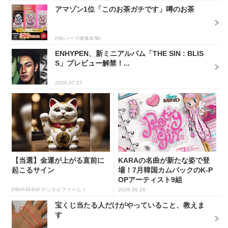
アマゾン1位「このお茶ガチです」噂のお茶
PR(ハーブ健康本舗)
ENHYPEN、新ミニアルバム「THE SIN : BLIS
S」プレビュー解禁！...
2026.07.27
【当選】金運が上がる直前に
KARAの名曲が新たな姿で登
起こるサイン
場！7月韓国カムバックのK-P
OPアーティスト9組
PR(合同会社デジタルファーム )
2026.06.26
宝くじ当たる人だけがやっていること、教えま
す