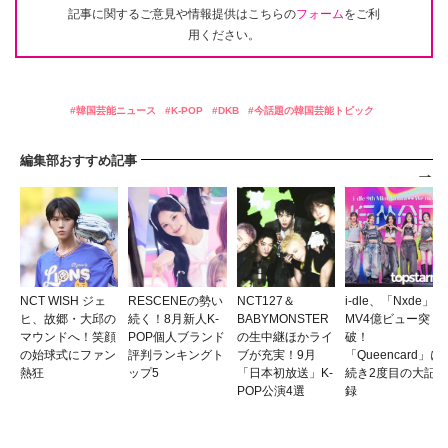
記事に関するご意見や情報提供はこちらの
フォーム
をご利
用ください。
韓国芸能ニュース
K-POP
DKB
今話題の韓国芸能トピック
編集部おすすめ記事
NCT WISH ジェ
RESCENEの勢い
NCT127＆
i-dle、「Nxde」
ヒ、故郷・大邱の
続く！8月新人K-
BABYMONSTER
MV4億ビュー突
マウンドへ！笑顔
POP個人ブランド
の生中継ほかライ
破！
の始球式にファン
評判ランキングト
ブが充実！9月
「Queencard」に
熱狂
ップ5
「日本初放送」K-
続き2度目の大記
POP公演4選
録