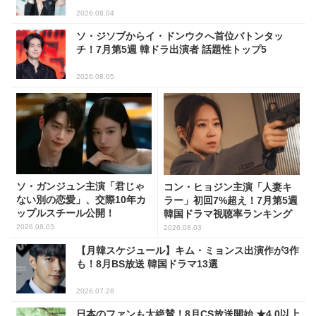
2026.08.04
ソ・ジソブからイ・ドンウクへ首位バトンタッ
チ！7月第5週 韓ドラ出演者 話題性トップ5
2026.08.05
ソ・ガンジュン主演「君じゃ
コン・ヒョジン主演「人妻キ
ない別の恋愛」、交際10年カ
ラー」初回7%超え！7月第5週
ップルスチール公開！
韓国ドラマ視聴率ランキング
2026.08.03
2026.08.03
【月韓スケジュール】キム・ミョンス出演作が3作
も！8月BS放送 韓国ドラマ13選
2026.07.28
日本のファンも大絶賛！8月CS放送開始 ★4.0以上