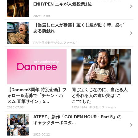
ENHYPEN ニキが人気投票1位
2026.06.09
【当選した人が暴露】宝くじ運が動く時、必ず
ある前触れ
PR(合同会社デジタルファーム )
【Danmee8周年 特別企画】フ
同じ宝くじなのに、当たる人
ォロー＆応募で「チャン・ハ
と外れる人の違い実は“こ
ヌム 直筆サイン」5...
こ”でした
2026.07.06
PR(合同会社デジタルファーム )
ATEEZ、新作「GOLDEN HOUR : Part.5」の
キャラクターポスタ...
2026.06.22