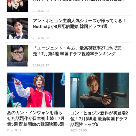
2026.07.22
アン・ボヒョン主演人気シリーズが帰ってくる！
Netflixほか8月配信開始 韓国ドラマ4選
2026.07.30
「エージェント・キム」最高視聴率27.1%で完
走！7月第4週 韓国ドラマ視聴率ランキング
2026.07.27
あのカン・ドンウォンを踊ら
コン・ヒョジン新作が初登場2
せた話題作が日本初上陸！7月
位！7月第5週 最新韓国ドラマ
第5週 配信開始の韓国映画6選
話題性トップ5
2026.07.16
2026.08.05