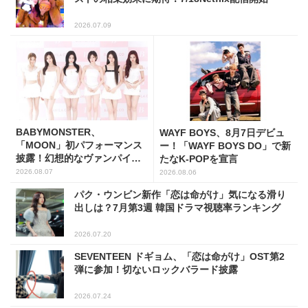
2026.07.09
BABYMONSTER、
WAYF BOYS、8月7日デビュ
「MOON」初パフォーマンス
ー！「WAYF BOYS DO」で新
披露！幻想的なヴァンパイア
たなK-POPを宣言
の世界観を表現
2026.08.07
2026.08.06
パク・ウンビン新作「恋は命がけ」気になる滑り
出しは？7月第3週 韓国ドラマ視聴率ランキング
2026.07.20
SEVENTEEN ドギョム、「恋は命がけ」OST第2
弾に参加！切ないロックバラード披露
2026.07.24