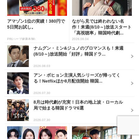
アマゾン1位の実績！380円で
ながら見では終われない名
5日間お試し。
作！来週(8/10～)放送スタート
「高視聴率」韓国時代劇...
PR(ハーブ健康本舗)
2026.08.04
ナムグン・ミン&ジュノのブロマンスも！来週
(8/10～)放送開始「好評」韓国ドラ...
2026.08.03
アン・ボヒョン主演人気シリーズが帰ってく
る！Netflixほか8月配信開始 韓国...
2026.07.30
8月は時代劇が充実！日本の地上波・ローカル
局で始まる韓国ドラマ6選
2026.07.30