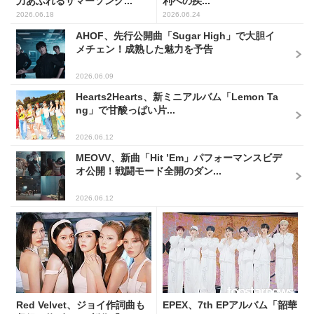
力あふれるサマーソング...
利への疾...
2026.06.18
2026.06.24
AHOF、先行公開曲「Sugar High」で大胆イ
メチェン！成熟した魅力を予告
2026.06.09
Hearts2Hearts、新ミニアルバム「Lemon Ta
ng」で甘酸っぱい片...
2026.06.12
MEOVV、新曲「Hit ’Em」パフォーマンスビデ
オ公開！戦闘モード全開のダン...
2026.06.12
Red Velvet、ジョイ作詞曲も
EPEX、7th EPアルバム「韶華