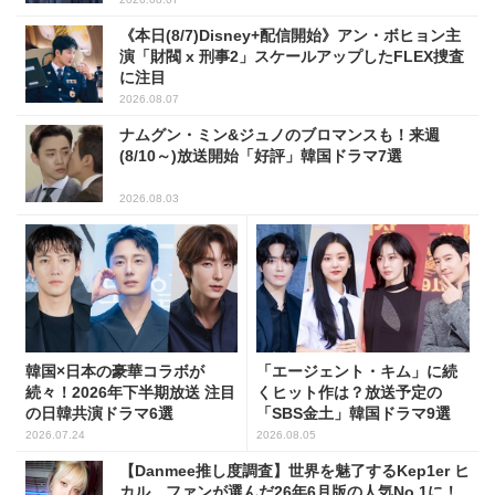
《本日(8/7)Disney+配信開始》アン・ボヒョン主
演「財閥 x 刑事2」スケールアップしたFLEX捜査
に注目
2026.08.07
ナムグン・ミン&ジュノのブロマンスも！来週
(8/10～)放送開始「好評」韓国ドラマ7選
2026.08.03
韓国×日本の豪華コラボが
「エージェント・キム」に続
続々！2026年下半期放送 注目
くヒット作は？放送予定の
の日韓共演ドラマ6選
「SBS金土」韓国ドラマ9選
2026.07.24
2026.08.05
【Danmee推し度調査】世界を魅了するKep1er ヒ
カル、ファンが選んだ26年6月版の人気No.1に！