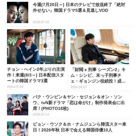
今週(7月20日～) 日本のテレビで放送終了「絶対
外せない」韓国ドラマ5選＆見逃しVOD
2026.07.22
チョン・へイン2年ぶりの主演
「財閥 x 刑事 シーズン2」キ
作！来週(8/3～) 日本配信スタ
ム・シンビ、末っ子刑事チ
ートの韓国ドラマ3選
ェ・ギョンジン役続投！成長
した姿に注目
2026.07.29
2026.08.07
パク・ウンビン＆ヤン・セジョン＆オン・ソン
ウ、tvN新ドラマ「恋は命がけ」制作発表会に出
席！(PHOTO18枚)
2026.07.14
ビョン・ウソク＆ホ・ナムジュンら韓流スター来
日！2026年秋 日本で会える韓国俳優10人