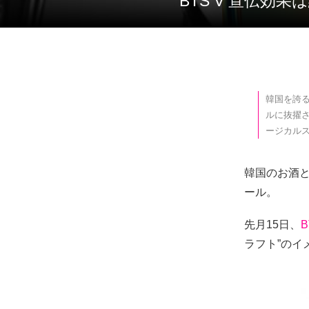
BTS V 宣伝
韓国を誇る
ルに抜擢
ージカル
韓国のお酒
ール。
先月15日、
B
ラフト”の