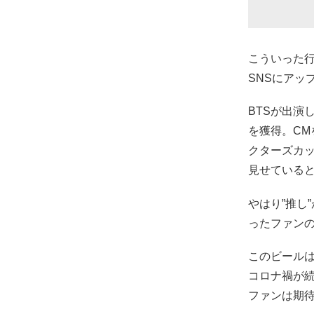
こういった行
SNSにアッ
BTSが出演
を獲得。C
クターズカ
見せている
やはり”推し
ったファン
このビール
コロナ禍が
ファンは期