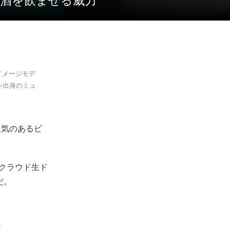
お酒を飲ませる威力
イメージモデ
ン出身のミュ
人気のあるビ
”クラウド生ド
だ。