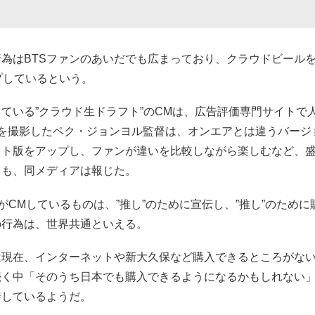
為はBTSファンのあいだでも広まっており、クラウドビール
プしているという。
している”クラウド生ドラフト”のCMは、広告評価専門サイトで
Mを撮影したペク・ジョンヨル監督は、オンエアとは違うバージ
ット版をアップし、ファンが違いを比較しながら楽しむなど、
とも、同メディアは報じた。
”がCMしているものは、”推し”のために宣伝し、”推し”のため
の行為は、世界共通といえる。
は現在、インターネットや新大久保など購入できるところがな
続く中「そのうち日本でも購入できるようになるかもしれない
待しているようだ。