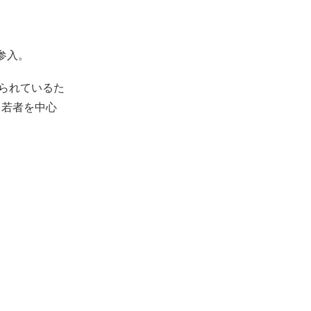
初参入。
作られているた
と若者を中心