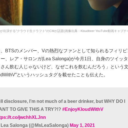
Sが出演する”クラウド生ドラフト”のCMが話題(画像出典：Kloudbeer YouTube動画キャプチ
、BTSのメンバー、Vの熱烈なファンとして知られるフィリ
ー、レア・サロンガ(Lea Salonga)が今月1日、自身のツイッ
くさん飲む人じゃないけど、なぜこれを飲むんだろう」という
KloudWithV”というハッシュタグを載せたことも伝えた。
ll disclosure, I’m not much of a beer drinker, but WHY DO I
ANT TO GIVE THIS A TRY?!?
#EnjoyKloudWithV
tps://t.co/jwchhXLJnn
Lea Salonga (@MsLeaSalonga)
May 1, 2021