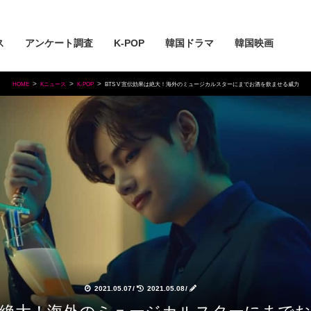
ス
アンケート調査
K-POP
韓国ドラマ
韓国映画
HOME
Kニュース
K-POP
BTS V 宣伝効果は絶大！海外のミュージカルスターにまでお酒を飲ませる威力
2021.05.07
/
2021.05.08
/