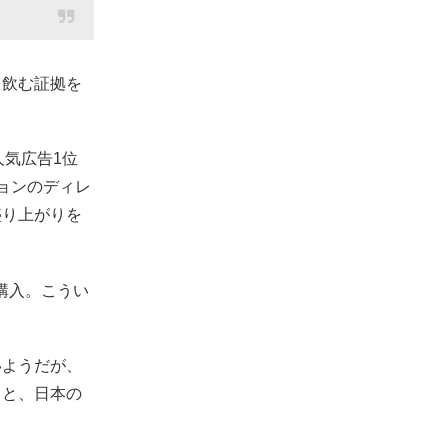
を飲む証拠を
人気広告1位
ョンのディレ
盛り上がりを
に購入。こうい
いようだが、
」と、日本の