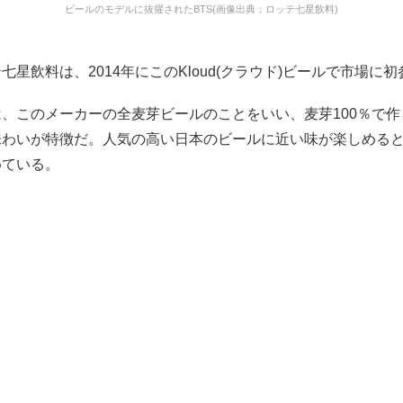
ビールのモデルに抜擢されたBTS(画像出典：ロッテ七星飲料)
七星飲料は、2014年にこのKloud(クラウド)ビールで市場に
、このメーカーの全麦芽ビールのことをいい、麦芽100％で
味わいが特徴だ。人気の高い日本のビールに近い味が楽しめる
めている。