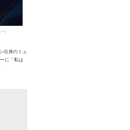
ャー)
ピン出身のミュ
ターに「私は
文