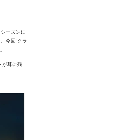
ンシーズンに
、今回”クラ
開。
トが耳に残