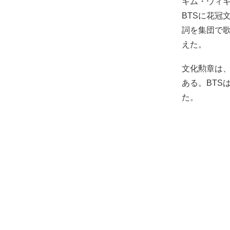
キム・ウィ
BTSに花冠
詞を集団で
えた。
文化勲章は
ある。BTS
た。