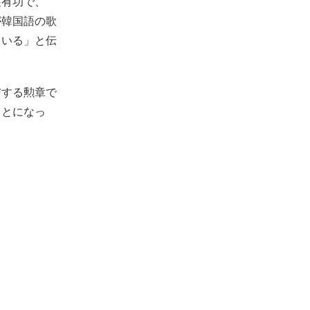
展有功で、
が韓国語の歌
ている」と伝
与する勲章で
ことになっ