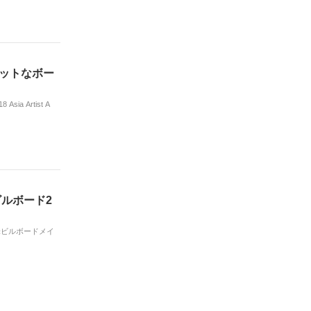
ホットなボー
 Artist A
」ビルボード2
が、米ビルボードメイ