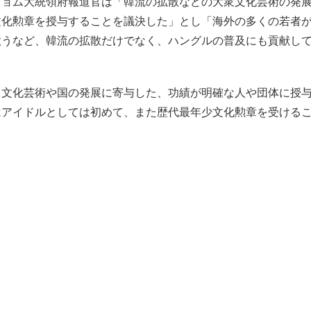
ギョム大統領府報道官は「韓流の拡散などの大衆文化芸術の発
文化勲章を授与することを議決した」とし「海外の多くの若者
歌うなど、韓流の拡散だけでなく、ハングルの普及にも貢献し
、文化芸術や国の発展に寄与した、功績が明確な人や団体に授
はアイドルとしては初めて、また歴代最年少文化勲章を受ける