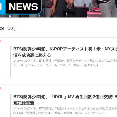
ize=”30″]
BTS(防弾少年団)、K-POPアーティスト初！米・NY
演を成功裏に終える
グローバルアイドルBTS(防弾少年団)が、韓国アーティスト初のスタジアム公演
た。 BTSがＮＹシティーフィールドに立った（出典：BigHitエンター...
BTS(防弾少年団)、「IDOL」MV 再生回数 2億回突破! 
短記録更新
グローバルアイドルBTS(防弾少年団)のミュージックビデオの再生回数が2億回を
曲 IDOLで快進撃を続けるBTS（出典：Twitter）BTSのリパッケージア...