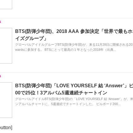
BTS(防弾少年団)、2018 AAA 参加決定「世界で最も
イズグループ」
グローバルアイドルグループBTS(防弾少年団)が、来る11月28日に開催される2018 Asia
wardsに参加する。 BTSにとって最高の１年となった2018年（出典...
BTS(防弾少年団)「LOVE YOURSELF 結 ‘Answer’
00で25位！3アルバム5週連続チャートイン
グローバルアイドルBTS(防弾少年団)の「LOVE YOURSELF 結 ‘Answer’」
ンアルバムチャートに、5週連続でチャートインした。 ビルボード200...
utton]