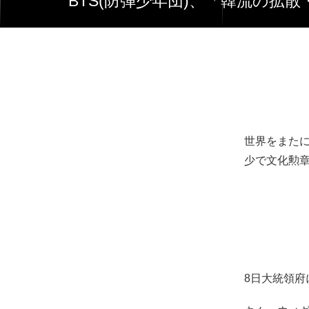
BTS(防弾少年団)、「韓流の
世界をまたに
少で文化勲
8日大統領府