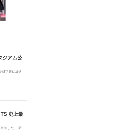
スタジアム公
を成功裏に終え
BTS 史上最
突破した。 新