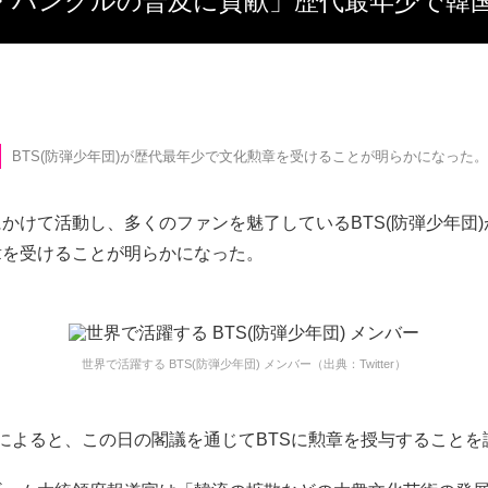
拡散・ハングルの普及に貢献」歴代最年少で
BTS(防弾少年団)が歴代最年少で文化勲章を受けることが明らかになった。
かけて活動し、多くのファンを魅了しているBTS(防弾少年団
章を受けることが明らかになった。
世界で活躍する BTS(防弾少年団) メンバー（出典：Twitter）
によると、この日の閣議を通じてBTSに勲章を授与することを