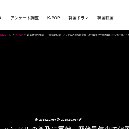
ス
アンケート調査
K-POP
韓国ドラマ
韓国映画
Kニュース
K-POP
BTS(防弾少年団)、「韓流の拡散・ハングルの普及に貢献」歴代最年少で韓国政府から受け取る「
2018.10.09
/
2018.10.09
/