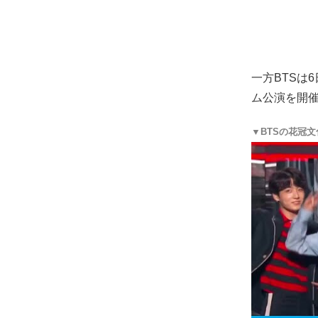
一方BTSは
ム公演を開
▼BTSの花冠