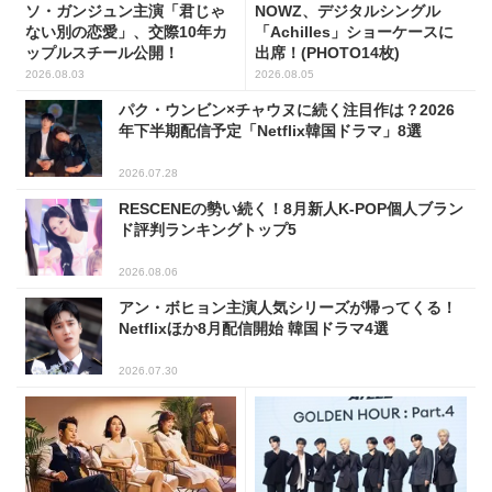
ソ・ガンジュン主演「君じゃ
NOWZ、デジタルシングル
ない別の恋愛」、交際10年カ
「Achilles」ショーケースに
ップルスチール公開！
出席！(PHOTO14枚)
2026.08.03
2026.08.05
パク・ウンビン×チャウヌに続く注目作は？2026
年下半期配信予定「Netflix韓国ドラマ」8選
2026.07.28
RESCENEの勢い続く！8月新人K-POP個人ブラン
ド評判ランキングトップ5
2026.08.06
アン・ボヒョン主演人気シリーズが帰ってくる！
Netflixほか8月配信開始 韓国ドラマ4選
2026.07.30