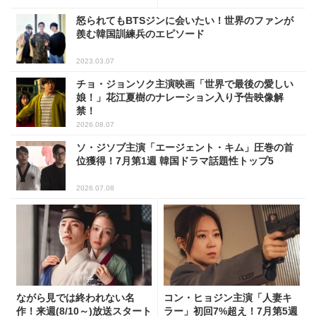
怒られてもBTSジンに会いたい！世界のファンが
羨む韓国訓練兵のエピソード
2023.03.07
チョ・ジョンソク主演映画「世界で最後の愛しい
娘！」花江夏樹のナレーション入り予告映像解
禁！
2026.08.07
ソ・ジソブ主演「エージェント・キム」圧巻の首
位獲得！7月第1週 韓国ドラマ話題性トップ5
2026.07.08
ながら見では終われない名
コン・ヒョジン主演「人妻キ
作！来週(8/10～)放送スタート
ラー」初回7%超え！7月第5週