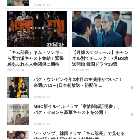
2026.06.18
「キム部長」キム・ソンギュ
【月韓スケジュール】チャン
ら実力派キャスト集結！緊張
ネル別でチェック！7月BS放
感あふれる人物関係に期待
送開始 韓国ドラマ19選
2026.06.19
2026.06.30
パク・ウンビン今年2本目の主演作がついに！
来週(7/13～)日本初放送・初配信 ...
2026.07.06
MBC新イルイルドラマ「家族関係証明書」、
パク・セヨンら豪華キャストを公開！
2026.06.19
ソ・ジソブ、韓国ドラマ「キム部長」で見せる