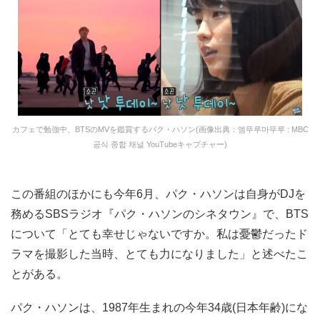
カフェで勉強中、BTSのMVを鑑賞するパク・ハソン(画像出典：엠뚜루마뚜루 : MBC
공식 종합 채널 YouTubeキャプチャー)
この番組のほかにも今年6月、パク・ハソンは自身がDJを
務めるSBSラジオ『パク・ハソンのシネタウン』で、BTS
について「とても幸せじゃないですか。私は憂鬱だったド
ラマを撮影した当時、とても力になりました」と述べたこ
とがある。
パク・ハソンは、1987年生まれの今年34歳(日本年齢)にな