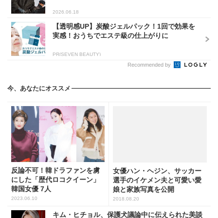
2026.06.18
【透明感UP】炭酸ジェルパック！1回で効果を
実感！おうちでエステ級の仕上がりに
PR(SEVEN BEAUTY)
Recommended by
今、あなたにオススメ
反論不可！韓ドラファンを虜
女優ハン・ヘジン、サッカー
にした「歴代ロコクイーン」
選手のイケメン夫と可愛い愛
韓国女優 7人
娘と家族写真を公開
2023.06.10
2018.08.20
キム・ヒチョル、保護犬議論中に伝えられた美談