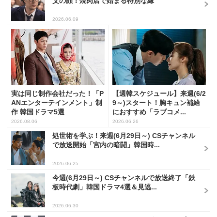
父の顔！焼肉店で始まる特別な縁
2026.06.09
実は同じ制作会社だった！「P
【週韓スケジュール】来週(6/2
ANエンターテインメント」制
9～)スタート！胸キュン補給
作 韓国ドラマ5選
におすすめ「ラブコメ...
2026.08.06
2026.06.26
処世術を学ぶ！来週(6月29日～) CSチャンネル
で放送開始「宮内の暗闘」韓国時...
2026.06.25
今週(6月29日～) CSチャンネルで放送終了「鉄
板時代劇」韓国ドラマ4選＆見逃...
2026.06.30