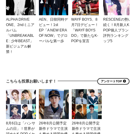
ALPHA DRIVE
AEN、日韓同時デ
WAYF BOYS、8
RESCENEの勢い
ONE、2ndミニア
ビュー！1st
月7日デビュー！
続く！8月新人K-
ルバム
EP「A NEW ERA
「WAYF BOYS
POP個人ブランド
「UNBREAKABL
OF NOW」でグロ
DO」で新たなK-
評判ランキングト
E : 少年BEAST」
ーバルな第一歩
POPを宣言
ップ5
新ビジュアル解
禁！
こちらも投票お願いします！
アンケートTOP
8月6日は「ハンサ
26年8月公開予定
26年8月公開予定
ムの日」！世界が
新作ドラマで主演
新作ドラマで主演