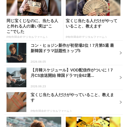
同じ宝くじなのに、当たる人
宝くじ当たる人だけがやって
と外れる人の違い実は“こ
いること、教えます
こ”でした
PR(合同会社デジタルファーム )
PR(合同会社デジタルファーム )
コン・ヒョジン新作が初登場2位！7月第5週 最
新韓国ドラマ話題性トップ5
2026.08.05
【月韓スケジュール】VOD配信作がついに！7
月CS放送開始 韓国ドラマ(全62選...
2026.06.23
宝くじ当たる人だけがやっていること、教えま
す
PR(合同会社デジタルファーム )