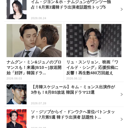
イム・ジヨン＆ホ・ナムジュンがワンツー独
占！6月第3週韓ドラ出演者話題性トップ5
2026.06.24
ナムグン・ミン&ジュノのブロ
リュ・スンリョン、映画「ワ
マンスも！来週(8/10～)放送開
イルド・シング」応援投稿に
始「好評」韓国ドラ...
反響！再生数480万回超え
2026.08.03
2026.06.12
【月韓スケジュール】キム・ミョンス出演作が
3作も！8月BS放送 韓国ドラマ13選
2026.07.28
ソ・ジソブからイ・ドンウクへ首位バトンタッ
チ！7月第5週 韓ドラ出演者 話題性ト...