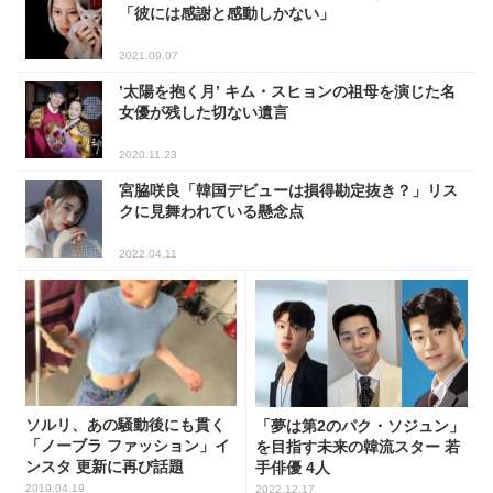
「彼には感謝と感動しかない」
2021.09.07
’太陽を抱く月’ キム・スヒョンの祖母を演じた名
女優が残した切ない遺言
2020.11.23
宮脇咲良「韓国デビューは損得勘定抜き？」リス
クに見舞われている懸念点
2022.04.11
ソルリ、あの騒動後にも貫く
「夢は第2のパク・ソジュン」
「ノーブラ ファッション」イ
を目指す未来の韓流スター 若
ンスタ 更新に再び話題
手俳優 4人
2019.04.19
2022.12.17