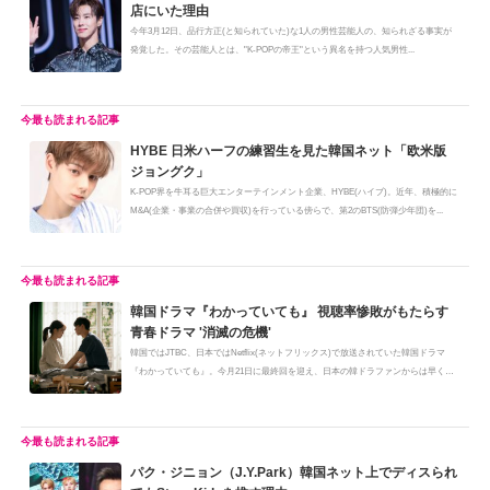
店にいた理由
今年3月12日、品行方正(と知られていた)な1人の男性芸能人の、知られざる事実が
発覚した。その芸能人とは、"K-POPの帝王"という異名を持つ人気男性...
HYBE 日米ハーフの練習生を見た韓国ネット「欧米版
ジョングク」
K-POP界を牛耳る巨大エンターテインメント企業、HYBE(ハイブ)。近年、積極的に
M&A(企業・事業の合併や買収)を行っている傍らで、第2のBTS(防弾少年団)を...
韓国ドラマ『わかっていても』 視聴率惨敗がもたらす
青春ドラマ '消滅の危機'
韓国ではJTBC、日本ではNetflix(ネットフリックス)で放送されていた韓国ドラマ
『わかっていても』。今月21日に最終回を迎え、日本の韓ドラファンからは早く
も...
パク・ジニョン（J.Y.Park）韓国ネット上でディスられ