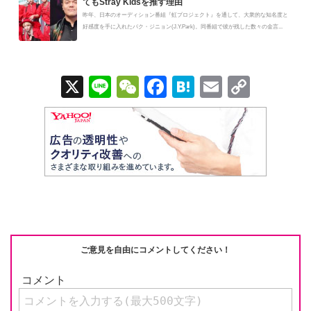
てもStray Kidsを推す理由
昨年、日本のオーディション番組『虹プロジェクト』を通して、大衆的な知名度と
好感度を手に入れたパク・ジニョン(J.Y.Park)。同番組で彼が残した数々の金言...
X
Li
W
F
H
E
C
n
e
a
at
m
o
e
C
c
e
ail
p
h
e
n
y
at
b
a
Li
o
n
o
k
k
ご意見を自由にコメントしてください！