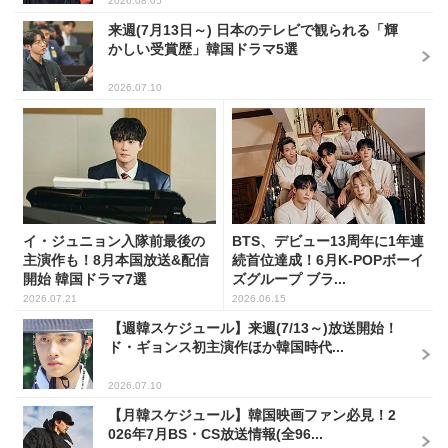
2026.08.05
来週(7月13日～) 日本のテレビで観られる「輝
かしい受賞歴」韓国ドラマ5選
2026.07.10
イ・ジュニョン入隊前最後の
BTS、デビュー13周年に1年連
主演作も！8月本国放送&配信
続首位達成！6月K-POPボーイ
開始 韓国ドラマ7選
ズグループ ブラ...
2026.07.21
2026.06.15
【週韓スケジュール】来週(7/13～)放送開始！
ド・ギョンス初主演作ほか韓国時代...
2026.07.10
【月韓スケジュール】韓国映画ファン必見！2
026年7月BS・CS放送情報(全96...