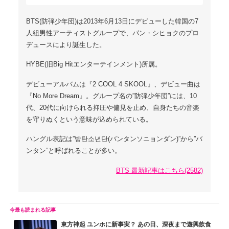
BTS(防弾少年団)は2013年6月13日にデビューした韓国の7
人組男性アーティストグループで、パン・シヒョクのプロ
デュースにより誕生した。
HYBE(旧Big Hitエンターテインメント)所属。
デビューアルバムは『2 COOL 4 SKOOL』、デビュー曲は
『No More Dream』。グループ名の”防弾少年団”には、10
代、20代に向けられる抑圧や偏見を止め、自身たちの音楽
を守りぬくという意味が込められている。
ハングル表記は”방탄소년단(バンタンソニョンダン)”から”バ
ンタン”と呼ばれることが多い。
BTS 最新記事はこちら(2582)
東方神起 ユンホに新事実？ あの日、深夜まで遊興飲食