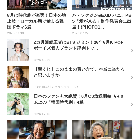
8月は時代劇が充実！日本の地
ハ・ソクジン&EXID ハニ、KB
上波・ローカル局で始まる韓
S「愛が来る」制作発表会に出
国ドラマ6選
席！(PHOTO1...
2026.07.30
2026.07.22
2カ月連続王者はBTS ジミン！26年6月K-POP
ボーイズ個人ブランド評判トッ...
2026.06.22
【宝くじ】このままの買い方で、本当に当たる
と思いますか
PR(合同会社デジタルファーム )
日本のファンも大絶賛！8月CS放送開始 ★4.0
以上の「韓国時代劇」4選
2026.07.16