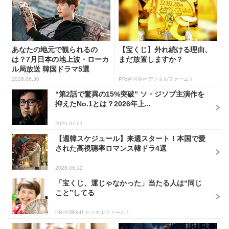
あなたの地元で観られるの
【宝くじ】外れ続ける理由、
は？7月日本の地上波・ローカ
まだ放置しますか？
ル局放送 韓国ドラマ5選
2026.06.30
PR(合同会社デジタルファーム )
“第2話で驚異の15%突破” ソ・ジソブ主演作を
抑えたNo.1とは？2026年上...
2026.07.01
【週韓スケジュール】来週スタート！本国で愛
された高視聴率ロマンス韓ドラ4選
2026.06.12
「宝くじ、運じゃなかった」当たる人は“同じ
こと”してる
PR(合同会社デジタルファーム )