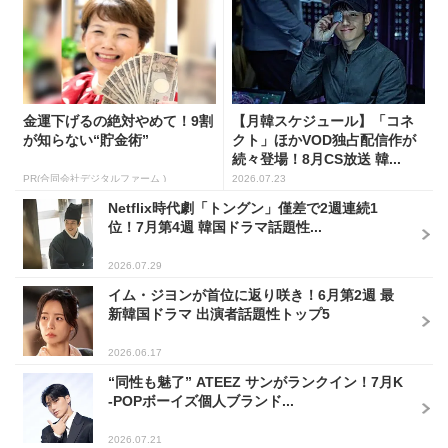
金運下げるの絶対やめて！9割
【月韓スケジュール】「コネ
が知らない“貯金術”
クト」ほかVOD独占配信作が
続々登場！8月CS放送 韓...
PR(合同会社デジタルファーム )
2026.07.23
Netflix時代劇「トングン」僅差で2週連続1
位！7月第4週 韓国ドラマ話題性...
2026.07.29
イム・ジヨンが首位に返り咲き！6月第2週 最
新韓国ドラマ 出演者話題性トップ5
2026.06.17
“同性も魅了” ATEEZ サンがランクイン！7月K
-POPボーイズ個人ブランド...
2026.07.21