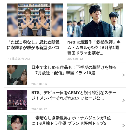
「たばこ税なし」思わぬ朗報
Netflix最新作「鉄槌教師」キ
に喫煙者が群がる新型タバコ
ム・ムヨルが1位！6月第1週
韓国ドラマ出演者...
PR(株式会社HAL)
2026.06.12
日本で楽しめる作品も！下半期の幕開けを飾る
「7月放送・配信」韓国ドラマ10選
2026.06.26
BTS、デビュー日をARMYと祝う特別なステー
ジ！メンバーそれぞれのメッセージ公...
2026.06.12
「素晴らしき新世界」ホ・ナムジュンが1位
に！6月韓ドラ俳優 ブランド評判トップ5