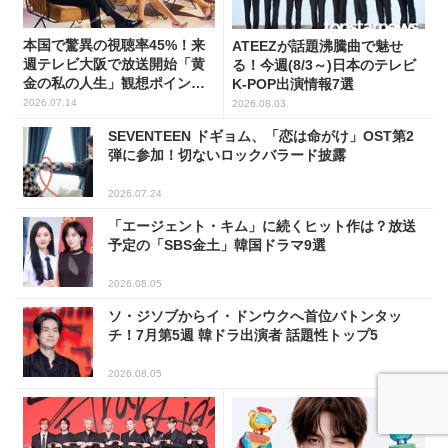
本国で驚異の視聴率45%！来
ATEEZが話題沸騰曲で魅せ
週テレビ大阪で放送開始「黄
る！今週(8/3～)日本のテレビ
金の私の人生」観想ポイント5
K-POP出演情報7選
選
2026.07.14
2026.08.03
SEVENTEEN ドギョム、「恋は命がけ」OST第2
弾に参加！切ないロックバラード披露
2026.07.24
「エージェント・キム」に続くヒット作は？放送
予定の「SBS金土」韓国ドラマ9選
2026.08.05
ソ・ジソブからイ・ドンウクへ首位バトンタッ
チ！7月第5週 韓ドラ出演者 話題性トップ5
2026.08.05