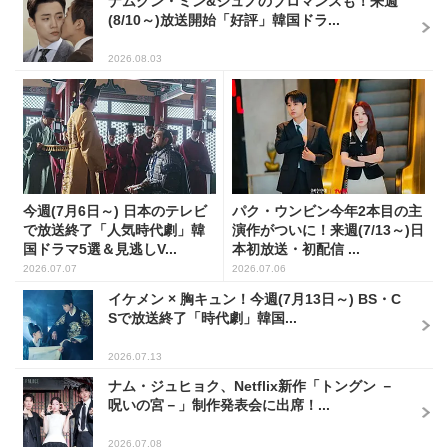
ナムグン・ミン&ジュノのブロマンスも！来週
(8/10～)放送開始「好評」韓国ドラ...
2026.08.03
今週(7月6日～) 日本のテレビ
パク・ウンビン今年2本目の主
で放送終了「人気時代劇」韓
演作がついに！来週(7/13～)日
国ドラマ5選＆見逃しV...
本初放送・初配信 ...
2026.07.07
2026.07.06
イケメン × 胸キュン！今週(7月13日～) BS・C
Sで放送終了「時代劇」韓国...
2026.07.13
ナム・ジュヒョク、Netflix新作「トングン －
呪いの宮－」制作発表会に出席！...
2026.07.08