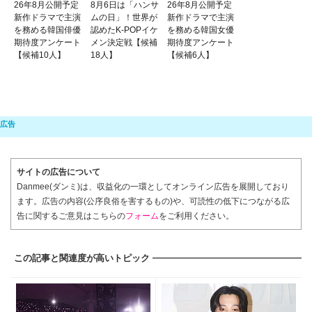
26年8月公開予定
8月6日は「ハンサ
26年8月公開予定
新作ドラマで主演
ムの日」！世界が
新作ドラマで主演
を務める韓国俳優
認めたK-POPイケ
を務める韓国女優
期待度アンケート
メン決定戦【候補
期待度アンケート
【候補10人】
18人】
【候補6人】
サイトの広告について
Danmee(ダンミ)は、収益化の一環としてオンライン広告を展開しており
ます。広告の内容(公序良俗を害するもの)や、可読性の低下につながる広
告に関するご意見はこちらの
フォーム
をご利用ください。
この記事と関連度が高いトピック