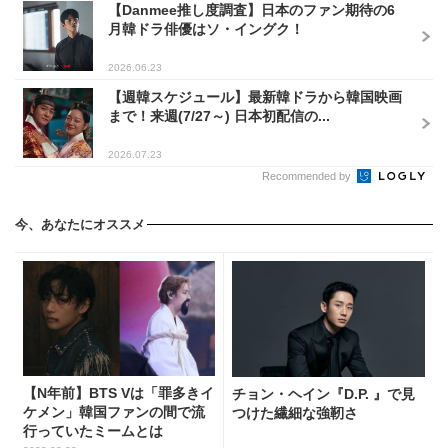
【Danmee推し度調査】日本のファン期待の6
月韓ドラ俳優はソ・イングク！
2026.06.23
【週韓スケジュール】最新韓ドラから韓国映画
まで！来週(7/27～) 日本初配信の...
2026.07.23
Recommended by
今、あなたにオススメ
【N年前】BTS Vは「罪多きイ
チョン・ヘイン『D.P. 』で見
ケメン」韓国ファンの間で流
つけた繊細な強靭さ
行っていたミームとは