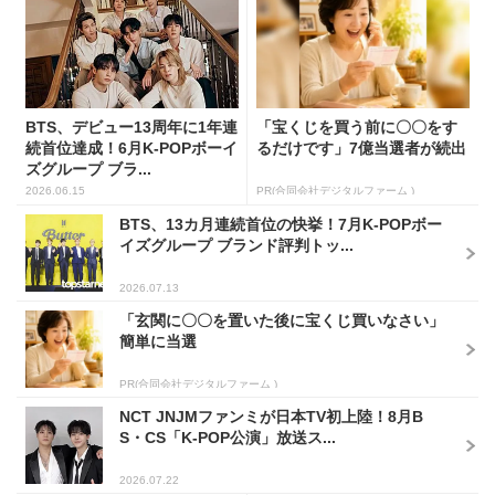
BTS、デビュー13周年に1年連
「宝くじを買う前に〇〇をす
続首位達成！6月K-POPボーイ
るだけです」7億当選者が続出
ズグループ ブラ...
2026.06.15
PR(合同会社デジタルファーム )
BTS、13カ月連続首位の快挙！7月K-POPボー
イズグループ ブランド評判トッ...
2026.07.13
「玄関に〇〇を置いた後に宝くじ買いなさい」
簡単に当選
PR(合同会社デジタルファーム )
NCT JNJMファンミが日本TV初上陸！8月B
S・CS「K-POP公演」放送ス...
2026.07.22