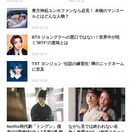
2023.03.23
2021.10.12
東方神起ユンホファンなら必見！ 本物のマンスー
ルとはどんな人物？
2021.01.22
BTS ジョングクへの悪口ではない！世界中が呟
く’WTF’の意味とは
2022.03.15
TXT ヨンジュン ‘伝説の練習生’ 噂のニックネーム
に言及
2021.09.09
Netflix時代劇「トングン」僅
ながら見では終われない名
差で2週連続1位！7月第4週 韓