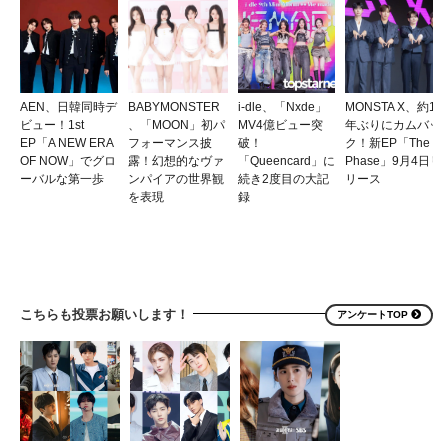
AEN、日韓同時デ
BABYMONSTER
i-dle、「Nxde」
MONSTA X、約1
ビュー！1st
、「MOON」初パ
MV4億ビュー突
年ぶりにカムバッ
EP「A NEW ERA
フォーマンス披
破！
ク！新EP「The
OF NOW」でグロ
露！幻想的なヴァ
「Queencard」に
Phase」9月4日リ
ーバルな第一歩
ンパイアの世界観
続き2度目の大記
リース
を表現
録
こちらも投票お願いします！
アンケートTOP