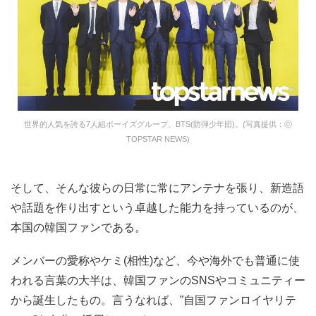
世界的人気を誇る7人組ボーイズグループ、BTS(防弾少年団)。(写真提供：ⓒ
TOPSTAR NEWS)
そして、そんな彼らの日常に常にアンテナを張り、新造語
や話題を作り出すという卓越した能力を持っているのが、
本国の韓国ファンである。
メンバーの愛称やケミ(相性)など、今や海外でも普通に使
われる言葉の大半は、韓国ファンのSNSやコミュニティー
から誕生したもの。言うなれば、”自国ファンロイヤリテ