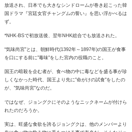
放送され、日本でも大きなシンドロームが巻き起こった韓
国ドラマ『宮廷女官チャングムの誓い』を思い浮かべるは
ず。
*NHK-BSで初放送後、翌年NHK総合でも放送された。
“気味尚宮”とは、朝鮮時代(1392年～1897年)の国王が食事
を口にする前に”毒味”をした宮内の役職のこと。
国王の暗殺を企む者が、食べ物の中に毒などを盛る事が珍
しくなかった時代、国王より先に”命がけの試食”をしたの
が、”気味尚宮”なのだ。
ではなぜ、ジョングクにそのようなニックネームが付けら
れたのだろうか。
実は、旺盛な食欲を誇るジョングクは、他のメンバーより