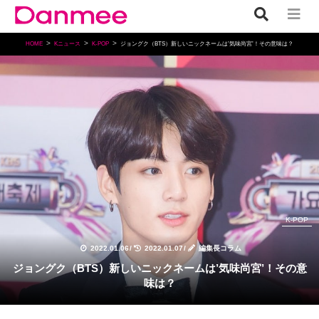
HOME
Kニュース
K-POP
ジョングク（BTS）新しいニックネームは’気味尚宮’！その意味は？
K-POP
2022.01.06
/
2022.01.07
/
編集長コラム
ジョングク（BTS）新しいニックネームは’気味尚宮’！その意
味は？