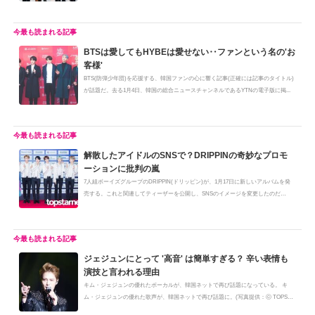
BTSは愛してもHYBEは愛せない‥ファンという名の'お
客様'
BTS(防弾少年団)を応援する、韓国ファンの心に響く記事(正確には記事のタイトル)
が話題だ。去る1月4日、韓国の総合ニュースチャンネルであるYTNの電子版に掲...
解散したアイドルのSNSで？DRIPPINの奇妙なプロモ
ーションに批判の嵐
7人組ボーイズグループのDRIPPIN(ドリッピン)が、1月17日に新しいアルバムを発
売する。これと関連してティーザーを公開し、SNSのイメージを変更したのだ
が、...
ジェジュンにとって '高音' は簡単すぎる？ 辛い表情も
演技と言われる理由
キム・ジェジュンの優れたボーカルが、韓国ネットで再び話題になっている。 キ
ム・ジェジュンの優れた歌声が、韓国ネットで再び話題に。(写真提供：ⓒ TOPSTA
R...