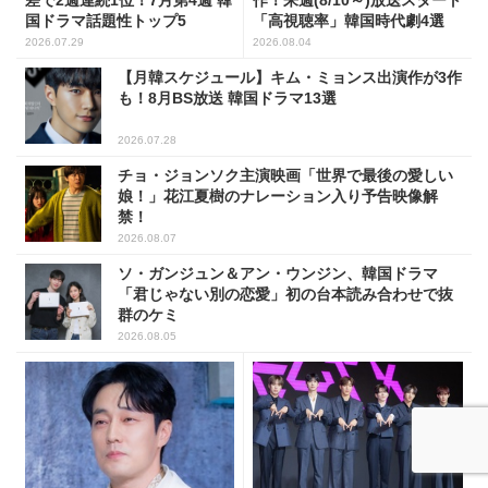
作！来週(8/10～)放送スタート
国ドラマ話題性トップ5
「高視聴率」韓国時代劇4選
2026.07.29
2026.08.04
【月韓スケジュール】キム・ミョンス出演作が3作
も！8月BS放送 韓国ドラマ13選
2026.07.28
チョ・ジョンソク主演映画「世界で最後の愛しい
娘！」花江夏樹のナレーション入り予告映像解
禁！
2026.08.07
ソ・ガンジュン＆アン・ウンジン、韓国ドラマ
「君じゃない別の恋愛」初の台本読み合わせで抜
群のケミ
2026.08.05