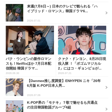
来週(7月6日～) 日本のテレビで観られる「ハ
イブリッド・ロマンス」韓国ドラマ6...
2026.07.01
パク・ウンビンの新作ロマン
クァク・ドンヨン、8月25日現
スも！Netflixほか 7月日本配
役入隊 ！「ボゴムマジカル
信開始 韓国ドラマ...
2」にはコ・ギョンピョが...
2026.06.30
2026.07.21
【Danmee推し度調査】ENHYPEN ニキ「26年
6月版 K-POP日本人男...
2026.07.06
K-POP界の「モナキ」？歌で魅せるも共通点
の注目韓国歌謡グループ4組