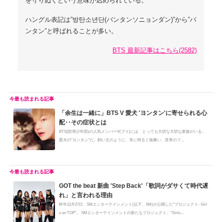
を守りぬくという意味が込められている。
ハングル表記は”방탄소년단(バンタンソニョンダン)”から”バ
ンタン”と呼ばれることが多い。
BTS 最新記事はこちら(2582)
「余生は一緒に」BTS V 愛犬 'ヨンタン'に寄せられる心
配‥その症状とは
BTS(防弾少年団)の人気メンバーV(ブイ)には、とっても大切な大切な家族がいる。
愛犬の"ヨンタン"だ。飼い主のように、常に明るく振舞い、世界のフ...
GOT the beat 新曲 'Step Back'「歌詞がダサくて時代遅
れ」と言われる理由
昨年12月27日、SMエンターテインメント(以下、SM)が公開した"プロジェクト- Girl
s on TOP"。 SMエンターテインメントの新たなプロジェクト、”Girls...