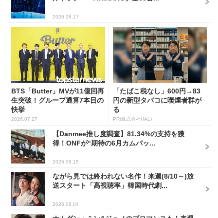
2026.06.17
BTS「Butter」MVが11億回再
「たばこ税なし」600円→83
生突破！グループ通算7本目の
円の新型タバコに喫煙者群が
快挙
る
2026.07.27
PR(株式会社HAL)
【Danmee推し度調査】81.34%の支持を獲
得！ONFが“期待の6月カムバッ...
2026.06.15
ながら見では終われない名作！来週(8/10～)放
送スタート「高視聴率」韓国時代劇...
2026.08.04