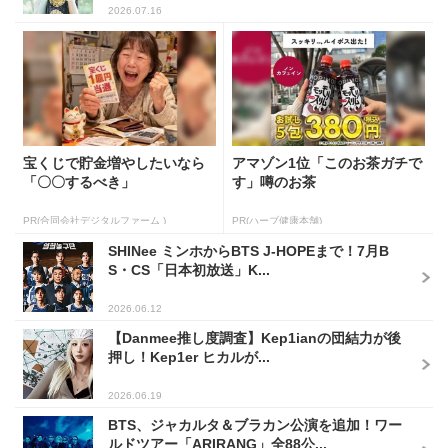
2026.07.16
宝くじで貯金増やしたいなら
アマゾン1位「このお茶ガチで
「〇〇するべき」
す」噂のお茶
PR(合同会社デジタルファーム )
PR(ハーブ健康本舗)
SHINee ミンホからBTS J-HOPEまで！7月B
S・CS「日本初放送」K...
2026.06.12
【Danmee推し度調査】Kep1ianの団結力が後
押し！Kep1er ヒカルが...
2026.06.19
BTS、ジャカルタ＆ブラカン公演を追加！ワー
ルドツアー「ARIRANG」全88公...