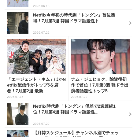
2026.06.18
Netflix今年初の時代劇「トングン」首位獲
得！7月第3週 韓国ドラマ話題性ト...
2026.07.22
「エージェント・キム」ほかN
ナム・ジュヒョク、除隊後初
etflix配信作がトップ5を席
作で首位！7月第3週 韓ドラ出
巻！7月第2週 最新...
演者話題性トップ5
2026.07.15
2026.07.22
Netflix時代劇「トングン」僅差で2週連続1
位！7月第4週 韓国ドラマ話題性...
2026.07.29
【月韓スケジュール】チャンネル別でチェッ