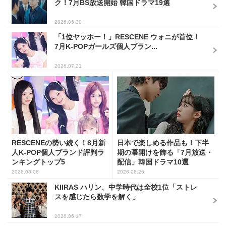
ク！7月BS放送開始 韓国ドラマ19選
2026.06.30
「1位ヤッホー！」RESCENE ウォニが首位！
7月K-POPガールズ個人ブラン...
2026.07.21
RESCENEの勢い続く！8月新
日本で楽しめる作品も！下半
人K-POP個人ブランド評判ラ
期の幕開けを飾る「7月放送・
ンキングトップ5
配信」韓国ドラマ10選
2026.08.06
2026.06.26
KIIRAS ハリン、中学時代は全校1位「ストレ
スを感じたら数学を解く」
2026.06.17