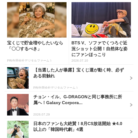
宝くじで貯金増やしたいなら
BTS V、ソファでくつろぐ近
「〇〇するべき」
況ショット公開！自然体な姿
にファンほっこり
PR(合同会社デジタルファーム )
2026.07.10
【当選した人が暴露】宝くじ運が動く時、必ず
ある前触れ
PR(合同会社デジタルファーム )
チョン・イル、G-DRAGONと同じ事務所に所
属へ！Galaxy Corpora...
2026.07.29
日本のファンも大絶賛！8月CS放送開始 ★4.0
以上の「韓国時代劇」4選