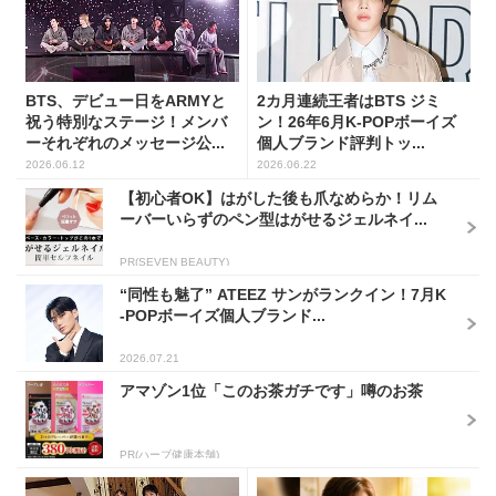
BTS、デビュー日をARMYと
2カ月連続王者はBTS ジミ
祝う特別なステージ！メンバ
ン！26年6月K-POPボーイズ
ーそれぞれのメッセージ公...
個人ブランド評判トッ...
2026.06.12
2026.06.22
【初心者OK】はがした後も爪なめらか！リム
ーバーいらずのペン型はがせるジェルネイ...
PR(SEVEN BEAUTY)
“同性も魅了” ATEEZ サンがランクイン！7月K
-POPボーイズ個人ブランド...
2026.07.21
アマゾン1位「このお茶ガチです」噂のお茶
PR(ハーブ健康本舗)