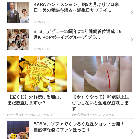
KARA ハン・スンヨン、約5カ月ぶりソロ来
日！美の秘訣を語る･･誕生日サプライ...
2026.07.07
BTS、デビュー13周年に1年連続首位達成！6
月K-POPボーイズグループ ブラ...
2026.06.15
【宝くじ】外れ続ける理由、
【今すぐやって】60歳以上は
まだ放置しますか？
〇〇しないと金運が崩壊しま
す
PR(合同会社デジタルファーム )
PR(合同会社デジタルファーム )
BTS V、ソファでくつろぐ近況ショット公開！
自然体な姿にファンほっこり