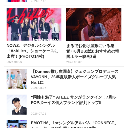
2026.07.16
NOWZ、デジタルシングル
まるでお化け屋敷にいる感
「Achilles」ショーケースに
覚‥8月BS放送 おすすめの韓
出席！(PHOTO14枚)
国ホラー映画3選
2026.08.05
2026.08.07
【Danmee推し度調査】ジェジュンプロデュース
VAYONN、26年夏版新人ボーイズグループ人気
No.1に
2026.08.06
“同性も魅了” ATEEZ サンがランクイン！7月K-
POPボーイズ個人ブランド評判トップ5
2026.07.21
EMOTI:M、1stシングルアルバム「CONNECT」