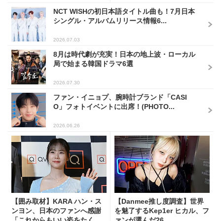
NCT WISHの初日本語タイトル曲も！7月日本
シングル・アルバムリリース情報6...
2026.07.03
8月は時代劇が充実！日本の地上波・ローカル
局で始まる韓国ドラマ6選
2026.07.30
ファン・イニョプ、腕時計ブランド「CASI
O」フォトイベントに出席！(PHOTO...
2026.06.26
【囲み取材】KARA ハン・ス
【Danmee推し度調査】世界
ンヨン、日本のファンへ感謝
を魅了するKep1er ヒカル、フ
「これからもいい姿をたく...
ァンが選んだ26...