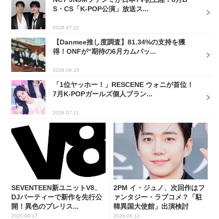
S・CS「K-POP公演」放送ス...
2026.07.22
【Danmee推し度調査】81.34%の支持を獲
得！ONFが“期待の6月カムバッ...
2026.06.15
「1位ヤッホー！」RESCENE ウォニが首位！
7月K-POPガールズ個人ブラン...
2026.07.21
SEVENTEEN新ユニットV8、
2PM イ・ジュノ、次回作はフ
DJパーティーで新作を先行公
ァンタジー・ラブコメ？「駐
開！異色のプレリス...
韓異国大使館」出演検討
2026.06.17
2026.06.12