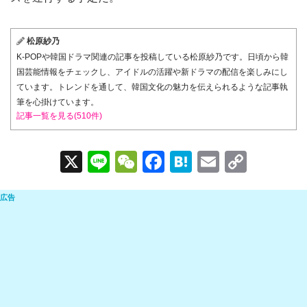
松原紗乃
K-POPや韓国ドラマ関連の記事を投稿している松原紗乃です。日頃から韓
国芸能情報をチェックし、アイドルの活躍や新ドラマの配信を楽しみにし
ています。トレンドを通して、韓国文化の魅力を伝えられるような記事執
筆を心掛けています。
記事一覧を見る(510件)
X
Li
W
F
H
E
C
n
e
a
at
m
o
e
C
c
e
ail
p
h
e
n
y
at
b
a
Li
o
n
o
k