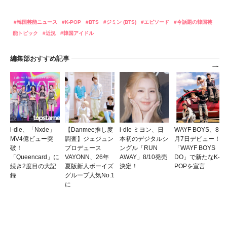
韓国芸能ニュース
K-POP
BTS
ジミン (BTS)
エピソード
今話題の韓国芸
能トピック
近況
韓国アイドル
編集部おすすめ記事
i-dle、「Nxde」
【Danmee推し度
i-dle ミヨン、日
WAYF BOYS、8
MV4億ビュー突
調査】ジェジュン
本初のデジタルシ
月7日デビュー！
破！
プロデュース
ングル「RUN
「WAYF BOYS
「Queencard」に
VAYONN、26年
AWAY」8/10発売
DO」で新たなK-
続き2度目の大記
夏版新人ボーイズ
決定！
POPを宣言
録
グループ人気No.1
に