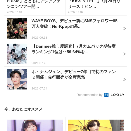
PRISM」とともにアジアファ
「KISS N TELL」7月24日リ
ンコンツアー開...
リース！ピン...
2026.07.01
2026.07.02
WAYF BOYS、デビュー前にSNSフォロワー85
万人突破！Nu-Kpopの幕...
2026.06.18
【Danmee推し度調査】7月カムバック期待度
ランキング1位は･･59.64%を...
2026.07.23
ホ・ナムジュン、デビュー7年目で初のファン
ミ開催！先行販売が全席完売
2026.07.24
Recommended by
今、あなたにオススメ