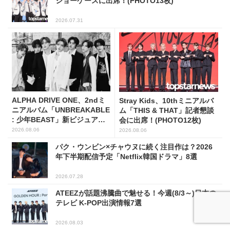
ショーケースに出席！(PHOTO13枚)
2026.07.31
ALPHA DRIVE ONE、2ndミ
Stray Kids、10thミニアルバ
ニアルバム「UNBREAKABLE
ム「THIS & THAT」記者懇談
: 少年BEAST」新ビジュアル
会に出席！(PHOTO12枚)
解禁！
2026.08.06
2026.08.06
パク・ウンビン×チャウヌに続く注目作は？2026
年下半期配信予定「Netflix韓国ドラマ」8選
2026.07.28
ATEEZが話題沸騰曲で魅せる！今週(8/3～)日本の
テレビ K-POP出演情報7選
2026.08.03