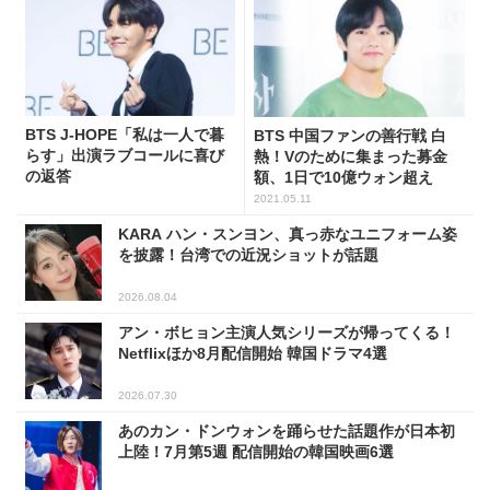
BTS J-HOPE「私は一人で暮
BTS 中国ファンの善行戦 白
らす」出演ラブコールに喜び
熱！Vのために集まった募金
の返答
額、1日で10億ウォン超え
2021.05.11
KARA ハン・スンヨン、真っ赤なユニフォーム姿
を披露！台湾での近況ショットが話題
2026.08.04
アン・ボヒョン主演人気シリーズが帰ってくる！
Netflixほか8月配信開始 韓国ドラマ4選
2026.07.30
あのカン・ドンウォンを踊らせた話題作が日本初
上陸！7月第5週 配信開始の韓国映画6選