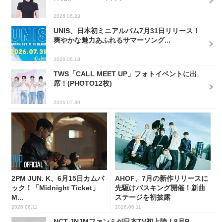
2026.06.23
UNIS、日本初ミニアルバム7月31日リリース！
爽やかな魅力あふれるサマーソング...
2026.06.18
TWS「CALL MEET UP」フォトイベントに出
席！(PHOTO12枚)
2026.07.30
2PM JUN. K、6月15日カムバ
AHOF、7月の新作リリースに
ック！「Midnight Ticket」
先駆けバスキング開催！新曲
M...
ステージを初披露
2026.06.11
2026.06.11
NCT JNJMファンミが日本TV初上陸！8月B