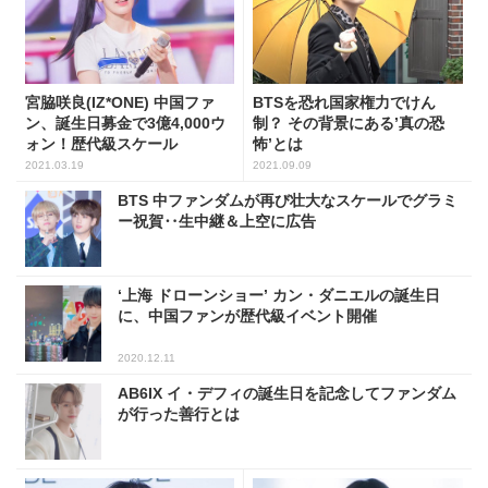
宮脇咲良(IZ*ONE) 中国ファ
BTSを恐れ国家権力でけん
ン、誕生日募金で3億4,000ウ
制？ その背景にある’真の恐
ォン！歴代級スケール
怖’とは
2021.03.19
2021.09.09
BTS 中ファンダムが再び壮大なスケールでグラミ
ー祝賀‥生中継＆上空に広告
‘上海 ドローンショー’ カン・ダニエルの誕生日
に、中国ファンが歴代級イベント開催
2020.12.11
AB6IX イ・デフィの誕生日を記念してファンダム
が行った善行とは