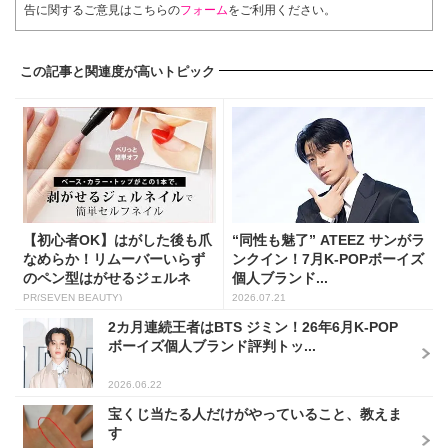
告に関するご意見はこちらの
フォーム
をご利用ください。
この記事と関連度が高いトピック
【初心者OK】はがした後も爪
“同性も魅了” ATEEZ サンがラ
なめらか！リムーバーいらず
ンクイン！7月K-POPボーイズ
のペン型はがせるジェルネ
個人ブランド...
イ...
PR(SEVEN BEAUTY)
2026.07.21
2カ月連続王者はBTS ジミン！26年6月K-POP
ボーイズ個人ブランド評判トッ...
2026.06.22
宝くじ当たる人だけがやっていること、教えま
す