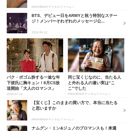
PR(合同会社デジタルファーム )
BTS、デビュー日をARMYと祝う特別なステー
ジ！メンバーそれぞれのメッセージ公...
2026.06.12
パク・ボゴム扮する一途な年
同じ宝くじなのに、当たる人
下彼氏に胸キュン！8月CS放
と外れる人の違い実は“こ
送開始「大人のロマンス」
こ”でした
韓...
2026.07.14
PR(合同会社デジタルファーム )
【宝くじ】このままの買い方で、本当に当たる
と思いますか
PR(合同会社デジタルファーム )
ナムグン・ミン&ジュノのブロマンスも！来週