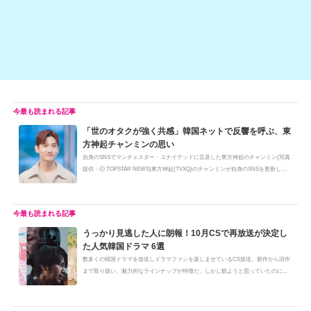
k
「世のオタクが強く共感」韓国ネットで反響を呼ぶ、東
方神起チャンミンの思い
自身のSNSでマンチェスター・ユナイテッドに言及した東方神起のチャンミン(写真
提供：ⓒ TOPSTAR NEWS)東方神起(TVXQ)のチャンミンが自身のSNSを更新し、
長年...
うっかり見逃した人に朗報！10月CSで再放送が決定し
た人気韓国ドラマ 6選
数多くの韓国ドラマを放送しドラマファンを楽しませているCS放送。新作から旧作
まで取り扱い、魅力的なラインナップが特徴だ。しかし観ようと思っていたのに...