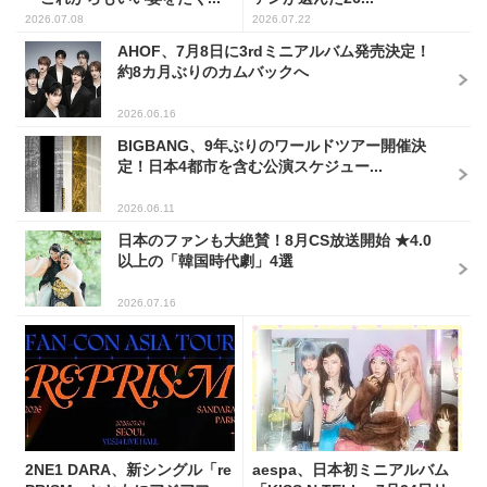
2026.07.08
2026.07.22
AHOF、7月8日に3rdミニアルバム発売決定！
約8カ月ぶりのカムバックへ
2026.06.16
BIGBANG、9年ぶりのワールドツアー開催決
定！日本4都市を含む公演スケジュー...
2026.06.11
日本のファンも大絶賛！8月CS放送開始 ★4.0
以上の「韓国時代劇」4選
2026.07.16
2NE1 DARA、新シングル「re
aespa、日本初ミニアルバム