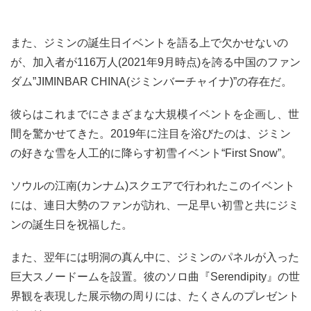
また、ジミンの誕生日イベントを語る上で欠かせないの
が、加入者が116万人(2021年9月時点)を誇る中国のファン
ダム”JIMINBAR CHINA(ジミンバーチャイナ)”の存在だ。
彼らはこれまでにさまざまな大規模イベントを企画し、世
間を驚かせてきた。2019年に注目を浴びたのは、ジミン
の好きな雪を人工的に降らす初雪イベント​​“First Snow”。
ソウルの江南(カンナム)スクエアで行われたこのイベント
には、連日大勢のファンが訪れ、一足早い初雪と共にジミ
ンの誕生日を祝福した。
また、翌年には明洞の真ん中に、ジミンのパネルが入った
巨大スノードームを設置。彼のソロ曲『Serendipity』の世
界観を表現した展示物の周りには、たくさんのプレゼント