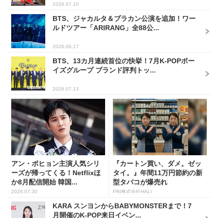
2026.07.10
BTS、ジャカルタ＆ブラカン公演を追加！ワー
ルドツアー「ARIRANG」全88公...
2026.06.17
BTS、13カ月連続首位の快挙！7月K-POPボー
イズグループ ブランド評判トッ...
2026.07.13
アン・ボヒョン主演人気シリ
『カートン買い、ダメ。ゼッ
ーズが帰ってくる！Netflixほ
タイ。』年間11万円節約の新
か8月配信開始 韓国...
型タバコが爆売れ
2026.07.30
PR(株式会社HAL)
KARA スンヨンからBABYMONSTERまで！7
月開催のK-POP来日イベン...