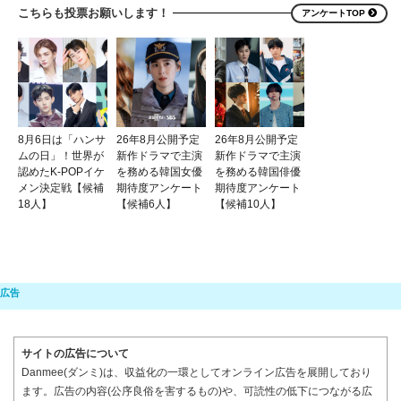
こちらも投票お願いします！
アンケートTOP
8月6日は「ハンサ
26年8月公開予定
26年8月公開予定
ムの日」！世界が
新作ドラマで主演
新作ドラマで主演
認めたK-POPイケ
を務める韓国女優
を務める韓国俳優
メン決定戦【候補
期待度アンケート
期待度アンケート
18人】
【候補6人】
【候補10人】
サイトの広告について
Danmee(ダンミ)は、収益化の一環としてオンライン広告を展開しており
ます。広告の内容(公序良俗を害するもの)や、可読性の低下につながる広