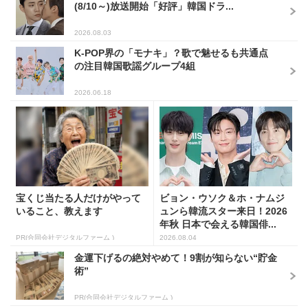
(8/10～)放送開始「好評」韓国ドラ...
2026.08.03
K-POP界の「モナキ」？歌で魅せるも共通点
の注目韓国歌謡グループ4組
2026.06.18
宝くじ当たる人だけがやって
ビョン・ウソク＆ホ・ナムジ
いること、教えます
ュンら韓流スター来日！2026
年秋 日本で会える韓国俳...
PR(合同会社デジタルファーム )
2026.08.04
金運下げるの絶対やめて！9割が知らない“貯金
術”
PR(合同会社デジタルファーム )