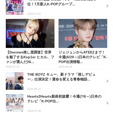
位！7月新人K-POPグループ...
2026.07.02
【Danmee推し度調査】世界
ジェジュンからATEEZまで！
を魅了するKep1er ヒカル、フ
今週(6/29～)日本のテレビ「K-
ァンが選んだ26...
POP出演情報...
2026.07.22
2026.06.29
THE BOYZ キュー、新ドラマ「推しデビュ
ー」出演決定！運命を変える青春物語...
2026.06.15
Hearts2Hearts新曲初披露！今週(7/6～)日本の
テレビ「K-POP出...
2026.07.06