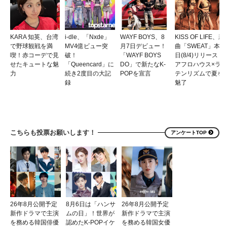
KARA 知英、台湾
i-dle、「Nxde」
WAYF BOYS、8
KISS OF LIFE、新
で野球観戦を満
MV4億ビュー突
月7日デビュー！
曲「SWEAT」本
喫！赤コーデで見
破！
「WAYF BOYS
日(8/4)リリース！
せたキュートな魅
「Queencard」に
DO」で新たなK-
アフロハウス×ラ
力
続き2度目の大記
POPを宣言
テンリズムで夏を
録
魅了
こちらも投票お願いします！
アンケートTOP
26年8月公開予定
8月6日は「ハンサ
26年8月公開予定
新作ドラマで主演
ムの日」！世界が
新作ドラマで主演
を務める韓国俳優
認めたK-POPイケ
を務める韓国女優