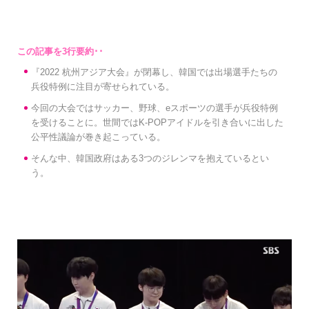
『2022 杭州アジア大会』が閉幕し、韓国では出場選手たちの
兵役特例に注目が寄せられている。
今回の大会ではサッカー、野球、eスポーツの選手が兵役特例
を受けることに。世間ではK-POPアイドルを引き合いに出した
公平性議論が巻き起こっている。
そんな中、韓国政府はある3つのジレンマを抱えているとい
う。