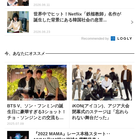
2026.06.11
世界中でヒット！Netflix「鉄槌教師」名作が
誕生した背景にある韓国社会の息苦...
2026.06.23
Recommended by
今、あなたにオススメ
BTS V、ソン・フンミンの誕
iKON(アイコン)、アジア大会
生日に豪華すぎる3ショット！
閉幕式のステージは「忘れら
チョ・ソンジンとの交流も話
れない舞台だった」
題
2025.07.09
『2022 MAMA』レース本格スタート‥