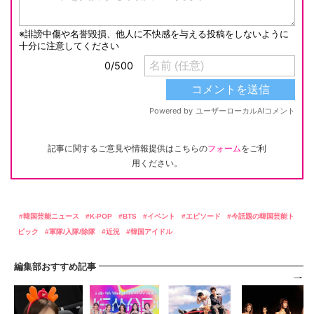
記事に関するご意見や情報提供はこちらの
フォーム
をご利
用ください。
韓国芸能ニュース
K-POP
BTS
イベント
エピソード
今話題の韓国芸能ト
ピック
軍隊/入隊/除隊
近況
韓国アイドル
編集部おすすめ記事