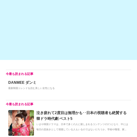
o
n
o
k
k
DANMEE ダンミ
最新韓国トレンドを読む美しい女性になる
泣き疲れて2度目は無理かも･･日本の視聴者も絶賛する
韓ドラ時代劇 ベスト5
いまや韓国ドラマは、日本で多くの人に親しまれるコンテンツの1つとなり、中には
毎日の息抜きとして視聴している人もいるのではないだろうか。学校や職場、家...