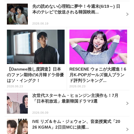
先の読めない心理戦に夢中！今週末(6/19～) 日
本のテレビで放送される韓国映画...
2026.06.19
【Danmee推し度調査】日本
RESCENE ウォニが大躍進！6
のファン期待の6月韓ドラ俳優
月K-POPガールズ個人ブラン
はソ・イングク！
ド評判ランキング...
2026.06.23
2026.06.23
次世代スターキム・ヒョンジン主演作も！7月
「日本初放送」最新韓国ドラマ3選
2026.06.09
IVE リズ＆キム・ジェウォン、音楽授賞式「20
26 KGMA」2日目MCに抜擢...