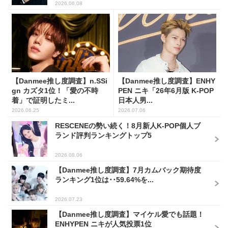
2026.06.08
【Danmee推し度調査】n.SSi
【Danmee推し度調査】ENHY
gn カズタ1位！「愛の不時
PEN ニキ「26年6月版 K-POP
着」で証明したミ...
日本人男...
2026.06.25
2026.07.06
RESCENEの勢い続く！8月新人K-POP個人ブ
ランド評判ランキングトップ5
2026.08.06
【Danmee推し度調査】7月カムバック期待度
ランキング1位は･･59.64%を...
2026.07.23
【Danmee推し度調査】マイケル愛でも話題！
ENHYPEN ニキが人気投票1位