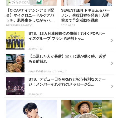
【CICA×ナイアシンアミド配
SEVENTEEN ドギョム＆バー
合】マイクロニードルケアパ
ノン、兵役日程を発表！入隊
ッチ。肌再生をしながらハ...
前まで予定活動を継続
PR(SEVEN BEAUTY)
2026.07.27
BTS、13カ月連続首位の快挙！7月K-POPボー
イズグループ ブランド評判トッ...
2026.07.13
【当選した人が暴露】宝くじ運が動く時、必ず
ある前触れ
PR(合同会社デジタルファーム )
BTS、デビュー日をARMYと祝う特別なステー
ジ！メンバーそれぞれのメッセージ公...
2026.06.12