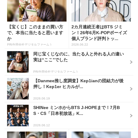
【宝くじ】このままの買い方
2カ月連続王者はBTS ジミ
で、本当に当たると思います
ン！26年6月K-POPボーイズ
か
個人ブランド評判トッ...
PR(合同会社デジタルファーム )
2026.06.22
同じ宝くじなのに、当たる人と外れる人の違い
実は“ここ”でした
PR(合同会社デジタルファーム )
【Danmee推し度調査】Kep1ianの団結力が後
押し！Kep1er ヒカルが...
2026.06.19
SHINee ミンホからBTS J-HOPEまで！7月B
S・CS「日本初放送」K...
2026.06.12