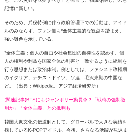
も、この災難を収拾すべき」と発言し、物議を醸したのも
記憶に新しい。
そのため、兵役特例に伴う政府管理下での活動は、アイド
ルのみならず、ファン側も*全体主義的な観点を踏まえ、
強い難色を示している。
*全体主義：個人の自由や社会集団の自律性を認めず、個
人の権利や利益を国家全体の利害と一致するように統制を
行う思想または政治体制。例としては、ファシスト政権期
のイタリア、ナチス・ドイツ、ソ連、毛沢東期の中国な
ど。（出典：Wikipedia、アジア経済研究所）
(関連記事)BTSにもジャンボリー動員令？「戦時の強制徴
用か」「全体主義」との批判も
韓国大衆文化の伝道師として、グローバルで大きな実績を
残しているK-POPアイドル。今後、さらなる活躍が見込ま