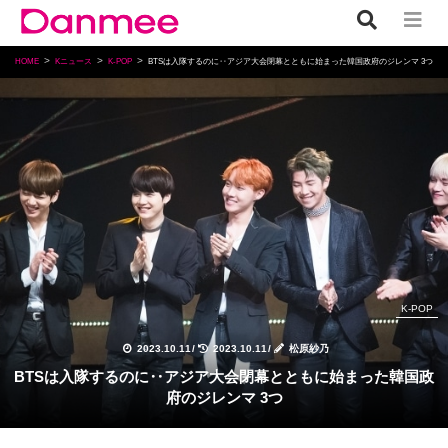
HOME
Kニュース
K-POP
BTSは入隊するのに‥アジア大会閉幕とともに始まった韓国政府のジレンマ 3つ
K-POP
2023.10.11
/
2023.10.11
/
松原紗乃
BTSは入隊するのに‥アジア大会閉幕とともに始まった韓国政
府のジレンマ 3つ