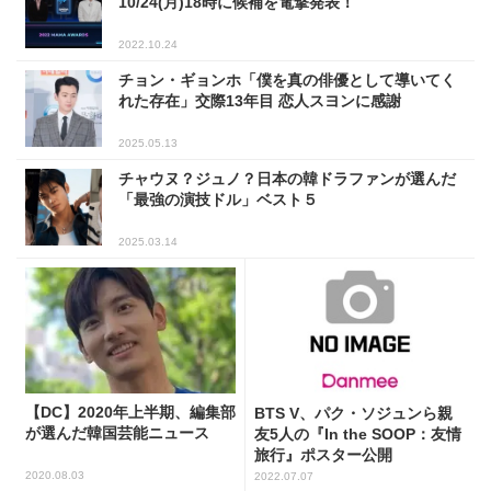
10/24(月)18時に候補を電撃発表！
2022.10.24
チョン・ギョンホ「僕を真の俳優として導いてく
れた存在」交際13年目 恋人スヨンに感謝
2025.05.13
チャウヌ？ジュノ？日本の韓ドラファンが選んだ
「最強の演技ドル」ベスト５
2025.03.14
【DC】2020年上半期、編集部
BTS V、パク・ソジュンら親
が選んだ韓国芸能ニュース
友5人の『In the SOOP：友情
旅行』ポスター公開
2020.08.03
2022.07.07