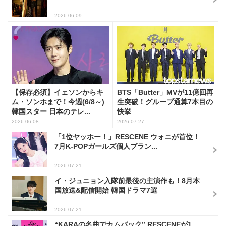
2026.06.09
【保存必須】イェソンからキ
BTS「Butter」MVが11億回再
ム・ソンホまで！今週(6/8～)
生突破！グループ通算7本目の
韓国スター 日本のテレ...
快挙
2026.06.08
2026.07.27
「1位ヤッホー！」RESCENE ウォニが首位！
7月K-POPガールズ個人ブラン...
2026.07.21
イ・ジュニョン入隊前最後の主演作も！8月本
国放送&配信開始 韓国ドラマ7選
2026.07.21
“KARAの名曲でカムバック” RESCENEが1