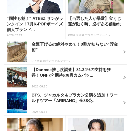
“同性も魅了” ATEEZ サンがラ
【当選した人が暴露】宝くじ
ンクイン！7月K-POPボーイズ
運が動く時、必ずある前触れ
個人ブランド...
2026.07.21
PR(合同会社デジタルファーム )
金運下げるの絶対やめて！9割が知らない“貯金
術”
PR(合同会社デジタルファーム )
【Danmee推し度調査】81.34%の支持を獲
得！ONFが“期待の6月カムバッ...
2026.06.15
BTS、ジャカルタ＆ブラカン公演を追加！ワー
ルドツアー「ARIRANG」全88公...
2026.06.17