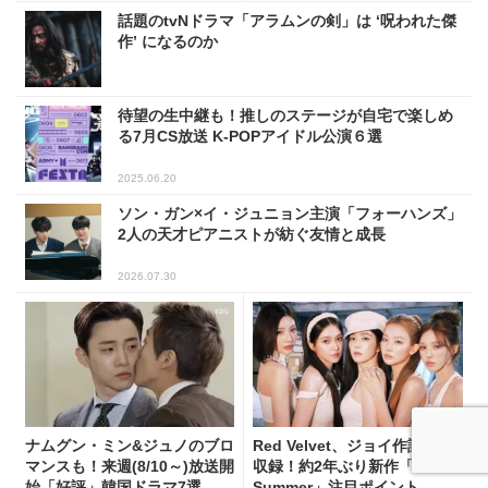
話題のtvNドラマ「アラムンの剣」は ‘呪われた傑
作’ になるのか
待望の生中継も！推しのステージが自宅で楽しめ
る7月CS放送 K-POPアイドル公演６選
2025.06.20
ソン・ガン×イ・ジュニョン主演「フォーハンズ」
2人の天才ピアニストが紡ぐ友情と成長
2026.07.30
ナムグン・ミン&ジュノのブロ
Red Velvet、ジョイ作詞曲も
マンスも！来週(8/10～)放送開
収録！約2年ぶり新作「Velvet
始「好評」韓国ドラマ7選
Summer」注目ポイント