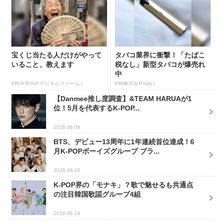
宝くじ当たる人だけがやって
タバコ業界に衝撃！「たばこ
いること、教えます
税なし」新型タバコが爆売れ
中
PR(合同会社デジタルファーム )
PR(株式会社HAL)
【Danmee推し度調査】&TEAM HARUAが1
位！5月を代表するK-POP...
2026.06.08
BTS、デビュー13周年に1年連続首位達成！6
月K-POPボーイズグループ ブラ...
2026.06.15
K-POP界の「モナキ」？歌で魅せるも共通点
の注目韓国歌謡グループ4組
2026.06.18