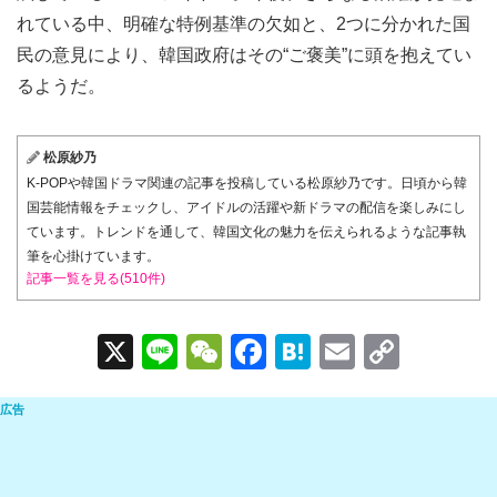
れている中、明確な特例基準の欠如と、2つに分かれた国
民の意見により、韓国政府はその“ご褒美”に頭を抱えてい
るようだ。
松原紗乃
K-POPや韓国ドラマ関連の記事を投稿している松原紗乃です。日頃から韓
国芸能情報をチェックし、アイドルの活躍や新ドラマの配信を楽しみにし
ています。トレンドを通して、韓国文化の魅力を伝えられるような記事執
筆を心掛けています。
記事一覧を見る(510件)
X
Li
W
F
H
E
C
n
e
a
at
m
o
e
C
c
e
ail
p
h
e
n
y
at
b
a
Li