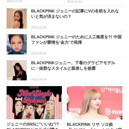
2019.05.30
2020.12.01
BLACKPINK ジェニーの記事にVの名前を入れな
いと気が済まないの？
2022.12.25
BLACKPINK ジェニーのために人工衛星を?! 中国
ファンが愛情を’金力’で発揮
2020.08.06
BLACKPINKジェニー、下着のグラビアモデル
に‥抜群なスタイルと眼差しを披露
2021.05.19
ジェニーのSNSに”いいね”!?
BLACKPINK リサ ソロ曲