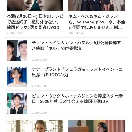
今週(7月20日～) 日本のテレビ
キム・ヘス＆キム・ジフン
で放送終了「絶対外せない」
ら、coupang play「今、不倫
韓国ドラマ5選＆見逃しVOD
が問題ではありません」制作
発表会に出席！(PHOTO15枚)
2026.07.22
2026.07.28
チョン・ヘイン＆カン・ハヌル、9月公開長編アニ
メ映画「ギル」で声優共演
2026.08.07
ナナ、ブランド「フェラガモ」フォトイベントに
出席！(PHOTO3枚)
2026.08.07
ビョン・ウソク＆ホ・ナムジュンら韓流スター来
日！2026年秋 日本で会える韓国俳優10人
2026.08.04