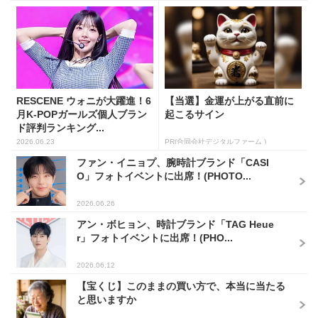
RESCENE ウォニが大躍進！6
【当選】金運が上がる直前に
月K-POPガールズ個人ブラン
起こるサイン
ド評判ランキング...
2026.06.23
PR(合同会社デジタルファーム )
ファン・イニョプ、腕時計ブランド「CASI
O」フォトイベントに出席！(PHOTO...
2026.06.26
アン・ボヒョン、時計ブランド「TAG Heue
r」フォトイベントに出席！(PHO...
2026.06.12
【宝くじ】このままの買い方で、本当に当たる
と思いますか