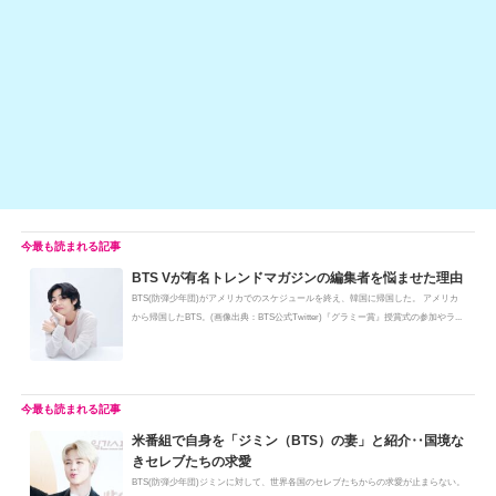
o
n
o
k
k
BTS Vが有名トレンドマガジンの編集者を悩ませた理由
BTS(防弾少年団)がアメリカでのスケジュールを終え、韓国に帰国した。 アメリカ
から帰国したBTS。(画像出典：BTS公式Twitter)『グラミー賞』授賞式の参加やラ...
米番組で自身を「ジミン（BTS）の妻」と紹介‥国境な
きセレブたちの求愛
BTS(防弾少年団)ジミンに対して、世界各国のセレブたちからの求愛が止まらない。