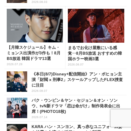
2026.08.03
【月韓スケジュール】キム・
まるでお化け屋敷にいる感
ミョンス出演作が3作も！8月
覚‥8月BS放送 おすすめの韓
BS放送 韓国ドラマ13選
国ホラー映画3選
2026.07.28
2026.08.07
《本日(8/7)Disney+配信開始》アン・ボヒョン主
演「財閥 x 刑事2」スケールアップしたFLEX捜査
に注目
2026.08.07
パク・ウンビン＆ヤン・セジョン＆オン・ソン
ウ、tvN新ドラマ「恋は命がけ」制作発表会に出
席！(PHOTO18枚)
2026.07.14
KARA ハン・スンヨン、真っ赤なユニフォーム姿