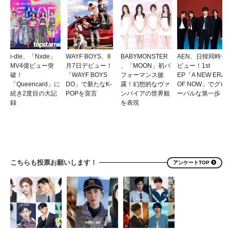
i-dle、「Nxde」
WAYF BOYS、8
BABYMONSTER
AEN、日韓同時デ
MV4億ビュー突
月7日デビュー！
、「MOON」初パ
ビュー！1st
破！
「WAYF BOYS
フォーマンス披
EP「A NEW ERA
「Queencard」に
DO」で新たなK-
露！幻想的なヴァ
OF NOW」でグロ
続き2度目の大記
POPを宣言
ンパイアの世界観
ーバルな第一歩
録
を表現
こちらも投票お願いします！
アンケートTOP