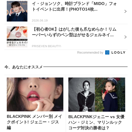
イ・ジョンソク、時計ブランド「MIDO」フォ
トイベントに出席！(PHOTO14枚...
2026.06.19
【初心者OK】はがした後も爪なめらか！リム
ーバーいらずのペン型はがせるジェルネイ...
PR(SEVEN BEAUTY)
Recommended by
今、あなたにオススメ
BLACKPINK メンバー別 メイ
BLACKPINKジェニー vs 女優
クポイント! ジェニー・ジス
ハン・ジミン、マリンルック
編
コーデ対決の勝者は？