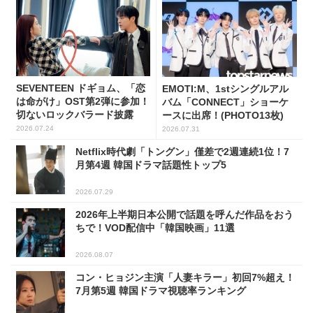
SEVENTEEN ドギョム、「恋
EMOTI:M、1stシングルアル
は命がけ」OST第2弾に参加！
バム「CONNECT」ショーケ
切ないロックバラード披露
ースに出席！(PHOTO13枚)
2026.07.24
2026.07.31
Netflix時代劇「トングン」僅差で2週連続1位！7
月第4週 韓国ドラマ話題性トップ5
2026.07.29
2026年上半期日本公開で話題を呼んだ作品をおう
ちで！VOD配信中「韓国映画」11選
2026.08.07
コン・ヒョジン主演「人妻キラー」初回7%超え！
7月第5週 韓国ドラマ視聴率ランキング