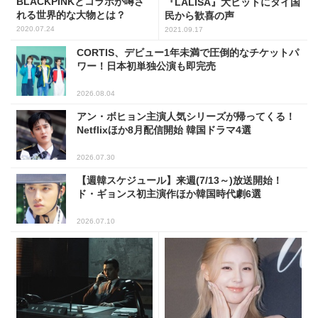
BLACKPINKとコラボが噂さ
『LALISA』大ヒットにタイ国
れる世界的な大物とは？
民から歓喜の声
2020.07.24
2021.09.17
CORTIS、デビュー1年未満で圧倒的なチケットパ
ワー！日本初単独公演も即完売
2026.08.04
アン・ボヒョン主演人気シリーズが帰ってくる！
Netflixほか8月配信開始 韓国ドラマ4選
2026.07.30
【週韓スケジュール】来週(7/13～)放送開始！
ド・ギョンス初主演作ほか韓国時代劇6選
2026.07.10