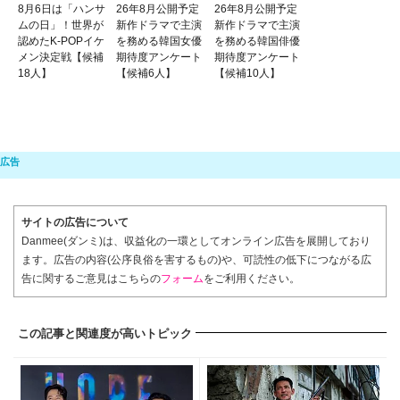
8月6日は「ハンサ
26年8月公開予定
26年8月公開予定
ムの日」！世界が
新作ドラマで主演
新作ドラマで主演
認めたK-POPイケ
を務める韓国女優
を務める韓国俳優
メン決定戦【候補
期待度アンケート
期待度アンケート
18人】
【候補6人】
【候補10人】
サイトの広告について
Danmee(ダンミ)は、収益化の一環としてオンライン広告を展開しており
ます。広告の内容(公序良俗を害するもの)や、可読性の低下につながる広
告に関するご意見はこちらの
フォーム
をご利用ください。
この記事と関連度が高いトピック