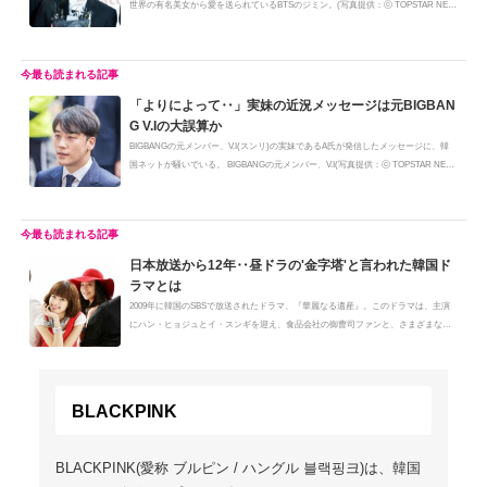
世界の有名美女から愛を送られているBTSのジミン。(写真提供：ⓒ TOPSTAR NE
W...
「よりによって‥」実妹の近況メッセージは元BIGBAN
G V.Iの大誤算か
BIGBANGの元メンバー、V.I(スンリ)の実妹であるA氏が発信したメッセージに、韓
国ネットが騒いでいる。 BIGBANGの元メンバー、V.I(写真提供：ⓒ TOPSTAR NEW
S)A...
日本放送から12年‥昼ドラの'金字塔'と言われた韓国ド
ラマとは
2009年に韓国のSBSで放送されたドラマ、『華麗なる遺産』。このドラマは、主演
にハン・ヒョジュとイ・スンギを迎え、食品会社の御曹司ファンと、さまざまな
悲...
BLACKPINK
BLACKPINK(愛称 ブルピン / ハングル 블랙핑크)は、韓国