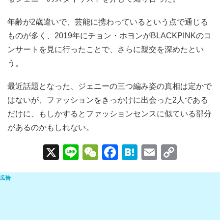
年齢が2歳違いで、芸能に携わっているという点で通じる
ものが多く、2019年にチョン・ホヨンがBLACKPINKのコ
ンサートを見に行ったことで、さらに親交を深めたとい
う。
最近話題となった、ジェニーの三つ編み姿の真相は定かで
はないが、ファッションをきっかけに出会った2人である
だけに、もしかするとファッションセンスに似ている部分
があるのかもしれない。
X
Li
W
F
H
E
C
n
e
a
at
m
o
e
C
c
e
ail
p
h
e
n
y
at
b
a
Li