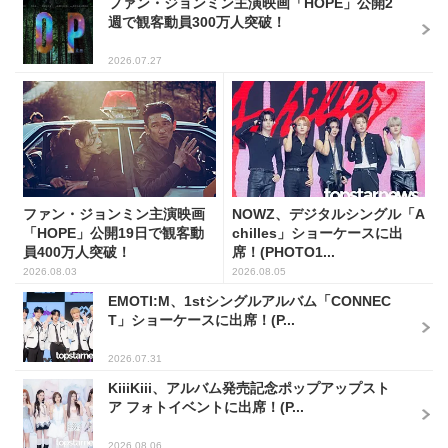
ファン・ジョンミン主演映画「HOPE」公開2
週で観客動員300万人突破！
2026.07.27
ファン・ジョンミン主演映画
NOWZ、デジタルシングル「A
「HOPE」公開19日で観客動
chilles」ショーケースに出
員400万人突破！
席！(PHOTO1...
2026.08.03
2026.08.05
EMOTI:M、1stシングルアルバム「CONNEC
T」ショーケースに出席！(P...
2026.07.31
KiiiKiii、アルバム発売記念ポップアップスト
ア フォトイベントに出席！(P...
2026.08.06