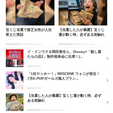
宝くじ当選で貧乏女性が人生
【当選した人が暴露】宝くじ
変えた実話
運が動く時、必ずある前触れ
PR(合同会社デジタルファーム )
PR(合同会社デジタルファーム )
イ・ドンウク＆岡田将生ら、Disney+「殺し屋
たちの店2」制作発表会に出席！(...
2026.07.21
「1位ヤッホー！」RESCENE ウォニが首位！
7月K-POPガールズ個人ブラン...
2026.07.21
【当選した人が暴露】宝くじ運が動く時、必ず
ある前触れ
PR(合同会社デジタルファーム )