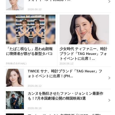
2026.06.12
「たばこ税なし」思わぬ朗報
少女時代 ティファニー、時計
に喫煙者が群がる新型タバコ
ブランド「TAG Heuer」フォ
トイベントに出席！...
PR(株式会社HAL)
2026.06.12
TWICE サナ、時計ブランド「TAG Heuer」フ
ォトイベントに出席！(PH...
2026.06.12
カンヌを熱狂させたファン・ジョンミン最新作
も！7月本国劇場公開の韓国映画3選
2026.06.16