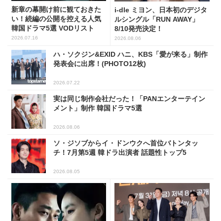
新章の幕開け前に観ておきた
i-dle ミヨン、日本初のデジタ
い！続編の公開を控える人気
ルシングル「RUN AWAY」
韓国ドラマ5選 VODリスト
8/10発売決定！
2026.07.16
2026.08.06
ハ・ソクジン&EXID ハニ、KBS「愛が来る」制作
発表会に出席！(PHOTO12枚)
2026.07.22
実は同じ制作会社だった！「PANエンターテイン
メント」制作 韓国ドラマ5選
2026.08.06
ソ・ジソブからイ・ドンウクへ首位バトンタッ
チ！7月第5週 韓ドラ出演者 話題性トップ5
2026.08.05