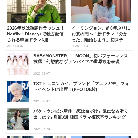
2026年秋は話題作ラッシュ！
イ・ミンジョン、約6年ぶりに
Netflix・Disney+で独占配信
お茶の間へ！新ドラマ「分か
される韓国ドラマ3選
った、離婚しよう」初スチー
ル公開
2026.08.07
2026.08.03
BABYMONSTER、「MOON」初パフォーマンス
披露！幻想的なヴァンパイアの世界観を表現
2026.08.07
TXT ヒュニンカイ、ブランド「フェラガモ」フォ
トイベントに出席！(PHOTO8枚)
2026.08.07
パク・ウンビン新作「恋は命がけ」気になる滑り
出しは？7月第3週 韓国ドラマ視聴率ランキング
2026.07.20