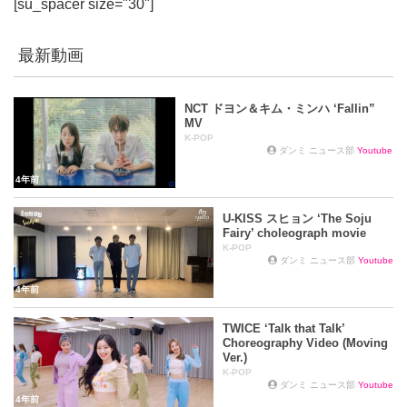
[su_spacer size="30"]
最新動画
NCT ドヨン＆キム・ミンハ ‘Fallin”
MV
K-POP
ダンミ ニュース部
Youtube
4年前
U-KISS スヒョン ‘The Soju
Fairy’ choleograph movie
K-POP
ダンミ ニュース部
Youtube
4年前
TWICE ‘Talk that Talk’
Choreography Video (Moving
Ver.)
K-POP
ダンミ ニュース部
Youtube
4年前