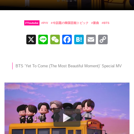
Youtube
P/V
今話題の韓国芸能トピック
新曲
BTS
X
Li
W
F
H
E
C
n
e
a
at
m
o
e
C
c
e
ail
p
h
e
n
y
BTS ‘Yet To Come (The Most Beautiful Moment)’ Special MV
at
b
a
Li
o
n
o
k
k