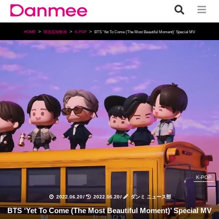
HOME
韓国芸能動画
K-POP
BTS ‘Yet To Come (The Most Beautiful Moment)’ Special MV
K-POP
2022.06.20
/
2022.06.20
/
ダンミ ニュース部
BTS ‘Yet To Come (The Most Beautiful Moment)’ Special MV