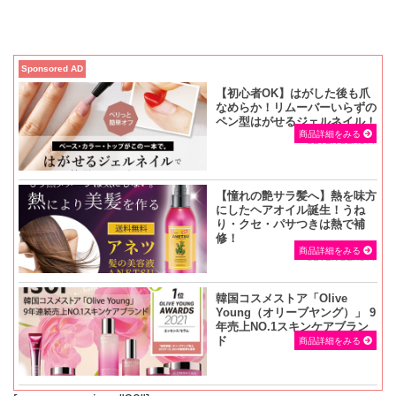
Sponsored AD
【初心者OK】はがした後も爪
なめらか！リムーバーいらずの
ペン型はがせるジェルネイル！
商品詳細をみる
SEVEN BEAUTY
【憧れの艶サラ髪へ】熱を味方
にしたヘアオイル誕生！うね
り・クセ・パサつきは熱で補
修！
商品詳細をみる
SEVEN BEAUTY
韓国コスメストア「Olive
Young（オリーブヤング）」 9
年売上NO.1スキンケアブラン
ド
商品詳細をみる