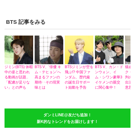
BTS 記事をみる
ジミン(BTS) 休暇
BTS V、’俳優 キ
BTSジミンが空を
BTS V、カン・ド
猫虐
中の姿と思われ
ム・テヒョン’へ
飛ぶ!? 中国ファ
ンウォン、イ
ク・
る動画が話題..
高まるファンの
ンダム、歴代級
ム・シワン豪華3
判の
「配慮が足りな
期待･･その現実
の誕生日サポー
イケメンの親交
出演
い」との声も
味とは
ト始動を予告
に関心集中！
意思
ダンミLINE@友だち追加！
新K的なトレンドをお届けします！