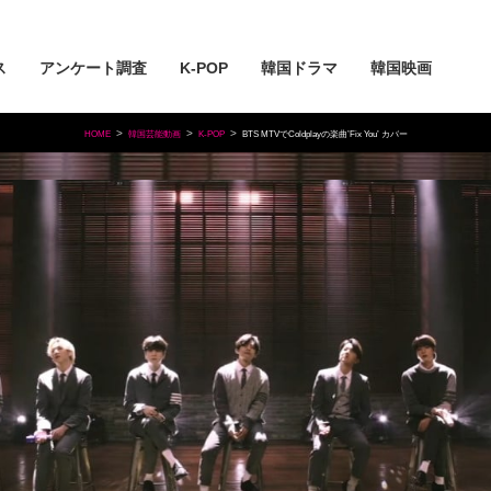
ス
アンケート調査
K-POP
韓国ドラマ
韓国映画
HOME
韓国芸能動画
K-POP
BTS MTVでColdplayの楽曲’Fix You’ カバー