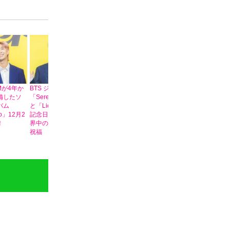
RMが4年か
BTS ジミン
BTS ジン 指を負
BTS メンバー 入
「BTS Vが背中
備したソ
「Serendipity」
傷で手術‥過去
隊と兵役免除に
押してくれた」
バム
と「Lie」が発売
にもメンバー負
ついて「韓国の
Peakboyが’ウガ
go」12月2
記念日を迎え世
傷記事でファン
男性なら自然」
ファミリー’と言
！
界中のファンが
が心配
と所信を語っ
えなかった理由
祝福
た。