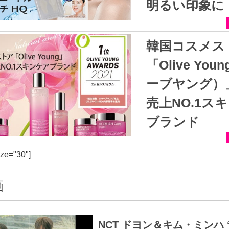
明るい印象に
韓国コスメストア
「Olive Yo
ーブヤング）」
売上NO.1ス
ブランド
ize="30"]
画
NCT ドヨン＆キム・ミンハ ‘Fa