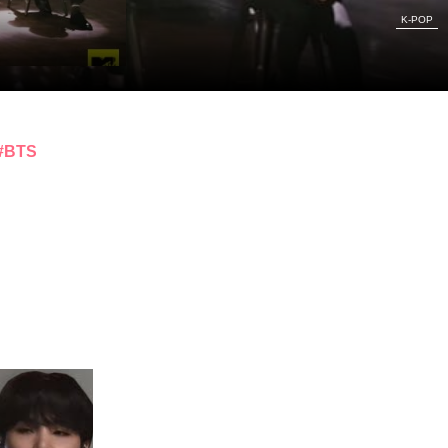
K-POP
BTS