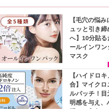
【毛穴の悩みに！キ
ュッと引き締
へ】10分貼
ールインワン
マスク
【ハイドロキノン配
合】マイクロ
ルパッチ！目
明感を与え、