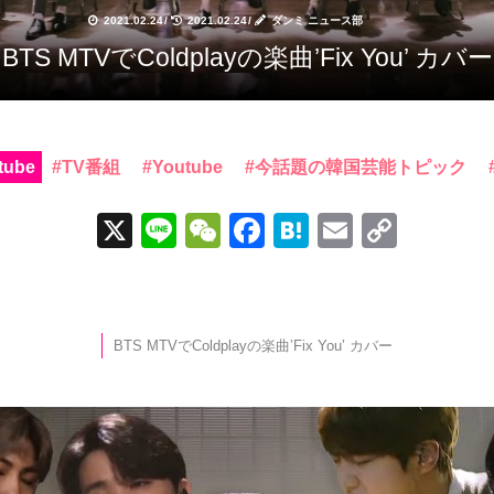
2021.02.24
/
2021.02.24
/
ダンミ ニュース部
BTS MTVでColdplayの楽曲’Fix You’ カバー
tube
TV番組
Youtube
今話題の韓国芸能トピック
X
Li
W
F
H
E
C
n
e
a
at
m
o
e
C
c
e
ail
p
h
e
n
y
BTS MTVでColdplayの楽曲’Fix You’ カバー
at
b
a
Li
o
n
o
k
k