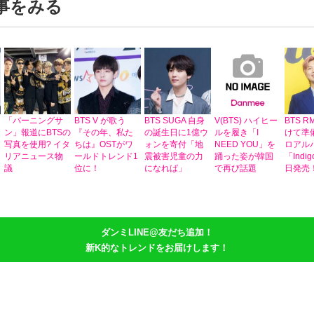
記事をみる
「バーニングサ
BTS V が歌う
BTS SUGA 自身
V(BTS) ハイヒー
BTS 
ン」報道にBTSの
『その年、私た
の誕生日に1億ウ
ルを履き「I
けて準
写真を使用? イタ
ちは』OSTがワ
ォンを寄付「地
NEED YOU」を
ロアル
リアニュース物
ールドトレンド1
震被害児童の力
踊った姿が韓国
「Indi
議
位に！
になれば」
で再び話題
日発売
ダンミLINE@友だち追加！
新K的なトレンドをお届けします！