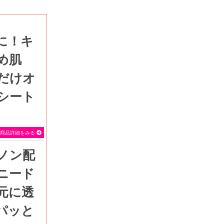
め肌
るだけオ
シート
SEVEN BEAUTY
商品詳細をみる
ニード
元に透
パッと