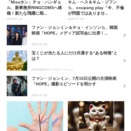
「Missホン」チョ・ハンギョ
キム・ヘス＆キム・ジフン
ル、新事務所RINGCOMSへ移
ら、coupang play「今、不倫
籍！新たな飛躍に期...
が問題ではありませ...
2026.07.24
2026.07.28
ファン・ジョンミン＆チョ・インソンら、韓国
映画「HOPE」メディア試写会に出席！...
2026.07.06
宝くじが当たる人にだけ共通する“ある特徴”と
は？
PR(合同会社デジタルファーム )
ファン・ジョンミン、7月15日公開の主演映画
「HOPE」撮影エピソードを明かす
2026.07.02