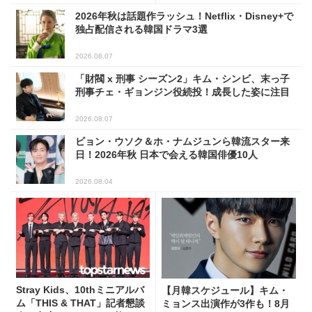
2026年秋は話題作ラッシュ！Netflix・Disney+で
独占配信される韓国ドラマ3選
2026.08.07
「財閥 x 刑事 シーズン2」キム・シンビ、末っ子
刑事チェ・ギョンジン役続投！成長した姿に注目
2026.08.07
ビョン・ウソク＆ホ・ナムジュンら韓流スター来
日！2026年秋 日本で会える韓国俳優10人
2026.08.04
Stray Kids、10thミニアルバ
【月韓スケジュール】キム・
ム「THIS & THAT」記者懇談
ミョンス出演作が3作も！8月