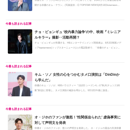
俳優オム・テウンが4年ぶりにスクリーンに帰ってくる。 約4年ぶりに俳優活動を再
開する俳優のオム・テウン。(写真提供：ⓒ TOPSTAR NEWS)9月13日kstarnews
は、...
チョ・ビョンギュ ‘校内暴力論争’の中、映画『ミレニア
ルキラー』撮影‥活動再開？
チョ・ビョンギュが所属する、HBエンターテインメント関係者は、8月2日韓国メデ
ィアtopstarnews(トップスターニュース)との電話取材で、「俳優のチョ・ビョン...
キム・ソノ 女性の心をつかむタメ口演技は「DinDinか
ら学んだ」
俳優のキム・ソノが、KBSバラエティー『1泊2日 シーズン4』の"秋夕(チュソク)特
集"第1話に登場し、タメ口演技の秘訣を明かした。9月12日午後に放送...
オ・ジホのファンが激怒！'性関係迫られた' 虚偽事実に
対して声明文を発表
俳優オ・ジホのファンが、怒りの声明文を発表した。 ホ・イジェの過去の共演俳優