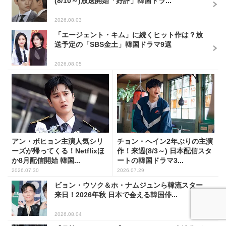
(8/10～)放送開始「好評」韓国ドラ...
2026.08.03
「エージェント・キム」に続くヒット作は？放
送予定の「SBS金土」韓国ドラマ9選
2026.08.05
アン・ボヒョン主演人気シリ
チョン・へイン2年ぶりの主演
ーズが帰ってくる！Netflixほ
作！来週(8/3～) 日本配信スタ
か8月配信開始 韓国...
ートの韓国ドラマ3...
2026.07.30
2026.07.29
ビョン・ウソク＆ホ・ナムジュンら韓流スター
来日！2026年秋 日本で会える韓国俳...
2026.08.04