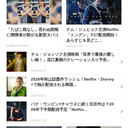
「たばこ税なし」思わぬ朗報
ナム・ジュヒョク主演Netflix
に喫煙者が群がる新型タバコ
「トングン」7/17配信開始！
あらすじ＆見どこ...
PR(株式会社HAL)
2026.07.16
チョ・ジョンソク主演映画「世界で最後の愛し
い娘！」花江夏樹のナレーション入り予告...
2026.08.07
2026年秋は話題作ラッシュ！Netflix・Disney
+で独占配信される韓国...
2026.08.07
パク・ウンビン×チャウヌに続く注目作は？20
26年下半期配信予定「Netflix...
2026.07.28