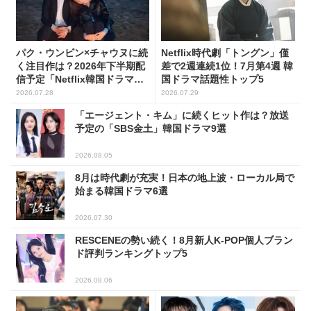
パク・ウンビン×チャウヌに続
Netflix時代劇「トングン」僅
く注目作は？2026年下半期配
差で2週連続1位！7月第4週 韓
信予定「Netflix韓国ドラマ」8
国ドラマ話題性トップ5
選
2026.07.28
2026.07.29
「エージェント・キム」に続くヒット作は？放送
予定の「SBS金土」韓国ドラマ9選
2026.08.05
8月は時代劇が充実！日本の地上波・ローカル局で
始まる韓国ドラマ6選
2026.07.30
RESCENEの勢い続く！8月新人K-POP個人ブラン
ド評判ランキングトップ5
2026.08.06