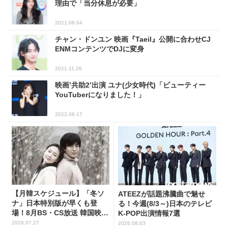
理由で「当分休息が必要」
2021.08.04
チャン・ドンユン 映画『Taeil』公開に合わせCJ
ENMコンテンツでDJに変身
2021.11.26
映画’共助2’出演 ユナ(少女時代)「ビューティー
YouTuberになりました！」
2022.08.17
【月韓スケジュール】「冬ソ
ATEEZが話題沸騰曲で魅せ
ナ」日本特別版が早くも登
る！今週(8/3～)日本のテレビ
場！8月BS・CS放送 韓国映画
K-POP出演情報7選
(全109選)
2026.07.27
2026.08.03