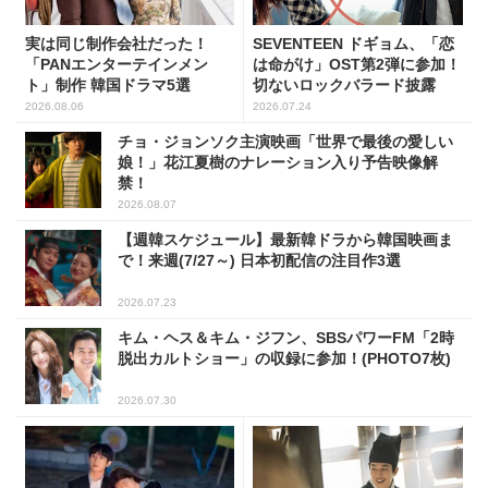
実は同じ制作会社だった！
SEVENTEEN ドギョム、「恋
「PANエンターテインメン
は命がけ」OST第2弾に参加！
ト」制作 韓国ドラマ5選
切ないロックバラード披露
2026.08.06
2026.07.24
チョ・ジョンソク主演映画「世界で最後の愛しい
娘！」花江夏樹のナレーション入り予告映像解
禁！
2026.08.07
【週韓スケジュール】最新韓ドラから韓国映画ま
で！来週(7/27～) 日本初配信の注目作3選
2026.07.23
キム・ヘス＆キム・ジフン、SBSパワーFM「2時
脱出カルトショー」の収録に参加！(PHOTO7枚)
2026.07.30