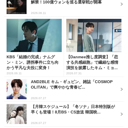
解禁！100億ウォンを巡る選挙戦が開幕
2026.06.11
KBS「結婚の完成」ナムグ
【Danmee推し度調査】「恋
ン・ミン、誘拐事件に立ち向
する共感細胞」で繊細な感情
かう平凡な夫役に変身！
演技を披露したキム・ミョ...
2026.06.11
2026.07.31
AND2BLE キム・ギュビン、雑誌「COSMOP
OLITAN」で爽やかな青春ビ...
2026.07.27
【月韓スケジュール】「冬ソナ」日本特別版が
早くも登場！8月BS・CS放送 韓国映...
2026.07.27