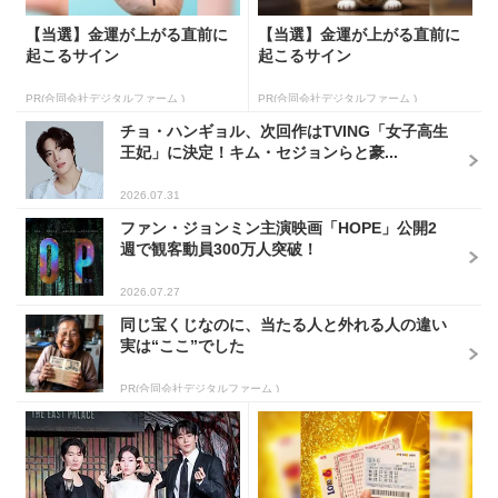
【当選】金運が上がる直前に
【当選】金運が上がる直前に
起こるサイン
起こるサイン
PR(合同会社デジタルファーム )
PR(合同会社デジタルファーム )
チョ・ハンギョル、次回作はTVING「女子高生
王妃」に決定！キム・セジョンらと豪...
2026.07.31
ファン・ジョンミン主演映画「HOPE」公開2
週で観客動員300万人突破！
2026.07.27
同じ宝くじなのに、当たる人と外れる人の違い
実は“ここ”でした
PR(合同会社デジタルファーム )