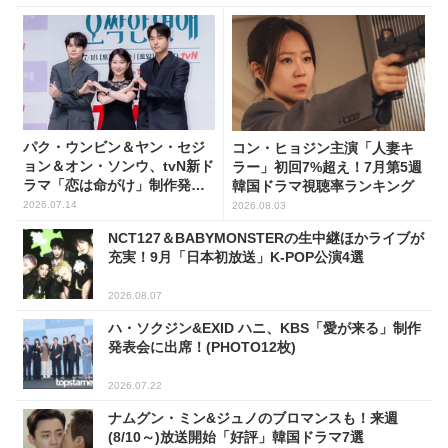
パク・ウンビン＆ヤン・セジ
コン・ヒョジン主演「人妻キ
ョン＆オン・ソンウ、tvN新ド
ラー」初回7%超え！7月第5週
ラマ「恋は命がけ」制作発表
韓国ドラマ視聴率ランキング
会に出席！(PHOTO18枚)
2026.07.14
2026.08.03
NCT127＆BABYMONSTERの生中継ほかライブが
充実！9月「日本初放送」K-POP公演4選
2026.08.07
ハ・ソクジン&EXID ハニ、KBS「愛が来る」制作
発表会に出席！(PHOTO12枚)
2026.07.22
ナムグン・ミン&ジュノのブロマンスも！来週
(8/10～)放送開始「好評」韓国ドラマ7選