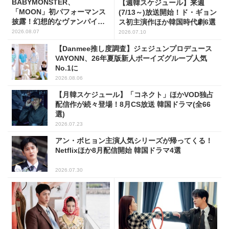
BABYMONSTER、
【週韓スケジュール】来週
「MOON」初パフォーマンス
(7/13～)放送開始！ド・ギョン
披露！幻想的なヴァンパイア
ス初主演作ほか韓国時代劇6選
の世界観を表現
2026.08.07
2026.07.10
【Danmee推し度調査】ジェジュンプロデュース
VAYONN、26年夏版新人ボーイズグループ人気
No.1に
2026.08.06
【月韓スケジュール】「コネクト」ほかVOD独占
配信作が続々登場！8月CS放送 韓国ドラマ(全66
選)
2026.07.23
アン・ボヒョン主演人気シリーズが帰ってくる！
Netflixほか8月配信開始 韓国ドラマ4選
2026.07.30