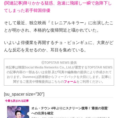
(関連記事)降りかかる疑惑、急速に飛躍し一瞬で急降下し
てしまった若手韓国俳優
そして最近、独立映画『ミレニアルキラー』に出演したこ
とが明かされ、本格的な復帰間近と囁かれていた。
いよいよ俳優業を再開するチョ・ビョンギュに、大衆がど
んな反応を見せるのか、耳目を集めている。
ⓒTOPSTAR NEWS 提供
本記事は韓国Social Media Networks Co., Ltd.が運営するTOPSTAR NEWS
の記事内容の一部あるいは全部 及び写真や編集物の提供により作成されて
おります。Danmeeは読者様からフィードバックを大切にします。記事に
関するご意見や情報提供はこちらの
フォーム
をご利用ください。
[su_spacer size=”30″]
オム・テウン 4年ぶりにスクリーン復帰！'最後の宿題'
への出演を確定