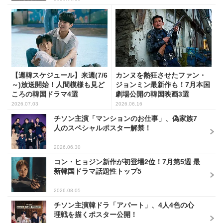
【週韓スケジュール】来週(7/6
カンヌを熱狂させたファン・
～)放送開始！人間模様も見ど
ジョンミン最新作も！7月本国
ころの韓国ドラマ4選
劇場公開の韓国映画3選
2026.07.03
2026.06.16
チソン主演「マンションのお仕事」、偽家族7
人のスペシャルポスター解禁！
2026.06.30
コン・ヒョジン新作が初登場2位！7月第5週 最
新韓国ドラマ話題性トップ5
2026.08.05
チソン主演韓ドラ「アパート」、4人4色の心
理戦を描くポスター公開！