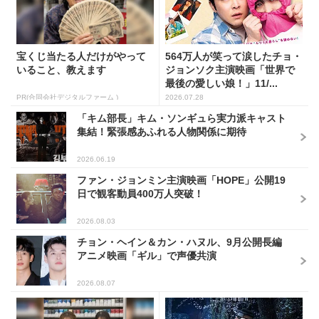
宝くじ当たる人だけがやって
564万人が笑って涙したチョ・
いること、教えます
ジョンソク主演映画「世界で
最後の愛しい娘！」11/...
PR(合同会社デジタルファーム )
2026.07.28
「キム部長」キム・ソンギュら実力派キャスト
集結！緊張感あふれる人物関係に期待
2026.06.19
ファン・ジョンミン主演映画「HOPE」公開19
日で観客動員400万人突破！
2026.08.03
チョン・ヘイン＆カン・ハヌル、9月公開長編
アニメ映画「ギル」で声優共演
2026.08.07