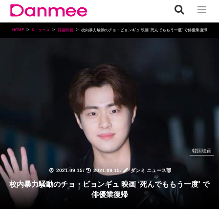
HOME
Kニュース
韓国映画
校内暴力騒動のチョ・ビョンギュ 映画 ‘死んでももう一度’ で俳優業復帰
韓国映画
2021.09.15
/
2021.09.15
/
ダンミ ニュース部
校内暴力騒動のチョ・ビョンギュ 映画 ‘死んでももう一度’ で
俳優業復帰