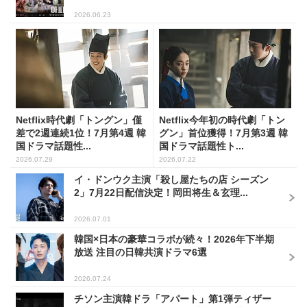
2026.06.23
Netflix時代劇「トングン」僅
Netflix今年初の時代劇「トン
差で2週連続1位！7月第4週 韓
グン」首位獲得！7月第3週 韓
国ドラマ話題性...
国ドラマ話題性ト...
2026.07.29
2026.07.22
イ・ドンウク主演「殺し屋たちの店 シーズン
2」7月22日配信決定！岡田将生＆玄理...
2026.07.01
韓国×日本の豪華コラボが続々！2026年下半期
放送 注目の日韓共演ドラマ6選
2026.07.24
チソン主演韓ドラ「アパート」第1弾ティザー