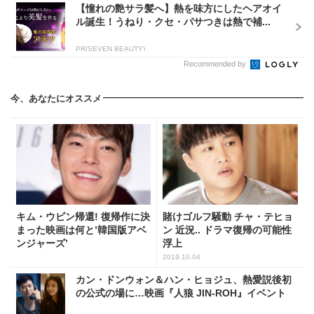
【憧れの艶サラ髪へ】熱を味方にしたヘアオイ
ル誕生！うねり・クセ・パサつきは熱で補...
PR(SEVEN BEAUTY)
Recommended by
今、あなたにオススメ
キム・ウビン帰還! 復帰作に決
賭けゴルフ騒動 チャ・テヒョ
まった映画は何と’韓国版アベ
ン 近況.. ドラマ復帰の可能性
ンジャーズ’
浮上
2019.10.04
カン・ドンウォン＆ハン・ヒョジュ、熱愛説後初
の公式の場に…映画『人狼 JIN-ROH』イベント