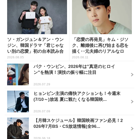
ソ・ガンジュン＆アン・ウン
「恋愛の再発見」キム・ジソ
ジン、韓国ドラマ「君じゃな
ク、離婚後に再び始まる恋を
い別の恋愛」初の台本読み合
描く･･元夫婦のリアルなロ
わ...
マ...
2026.08.05
2026.06.11
パク・ウンビン、2026年は”真逆のヒロイ
ン”を熱演！演技の振り幅に注目
2026.07.29
ヒョンビン主演の痛快アクションも！今週末
(7/10～)放送 夏に観たくなる韓国映...
2026.07.09
【月韓スケジュール】韓国映画ファン必見！2
026年7月BS・CS放送情報(全96...
2026.06.18