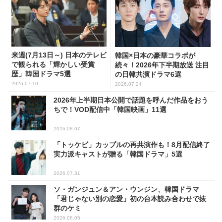
来週(7月13日～) 日本のテレビ
韓国×日本の豪華コラボが
で観られる「輝かしい受賞
続々！2026年下半期放送 注目
歴」韓国ドラマ5選
の日韓共演ドラマ6選
2026.07.10
2026.07.24
2026年上半期日本公開で話題を呼んだ作品をおう
ちで！VOD配信中「韓国映画」11選
2026.08.07
「トッケビ」カップルの再共演作も！8月配信終了
実力派キャストが贈る「韓国ドラマ」5選
2026.07.31
ソ・ガンジュン＆アン・ウンジン、韓国ドラマ
「君じゃない別の恋愛」初の台本読み合わせで抜
群のケミ
2026.08.05