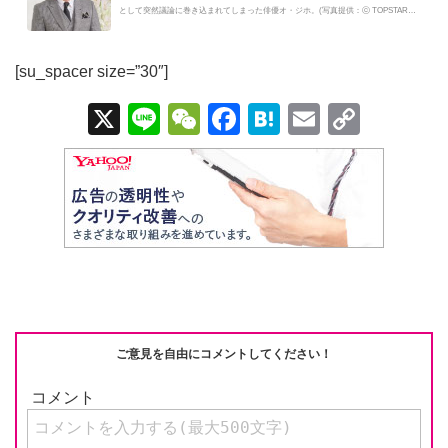
として突然議論に巻き込まれてしまった俳優オ・ジホ。(写真提供：ⓒ TOPSTAR
N...
[su_spacer size=”30″]
X
Li
W
F
H
E
C
n
e
a
at
m
o
e
C
c
e
ail
p
h
e
n
y
at
b
a
Li
o
n
o
k
k
ご意見を自由にコメントしてください！