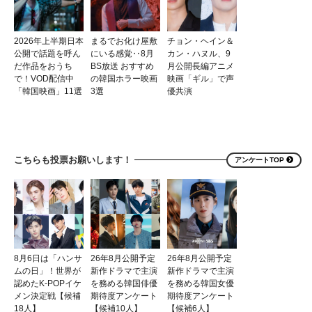
2026年上半期日本
まるでお化け屋敷
チョン・ヘイン＆
公開で話題を呼ん
にいる感覚‥8月
カン・ハヌル、9
だ作品をおうち
BS放送 おすすめ
月公開長編アニメ
で！VOD配信中
の韓国ホラー映画
映画「ギル」で声
「韓国映画」11選
3選
優共演
こちらも投票お願いします！
アンケートTOP
8月6日は「ハンサ
26年8月公開予定
26年8月公開予定
ムの日」！世界が
新作ドラマで主演
新作ドラマで主演
認めたK-POPイケ
を務める韓国俳優
を務める韓国女優
メン決定戦【候補
期待度アンケート
期待度アンケート
18人】
【候補10人】
【候補6人】