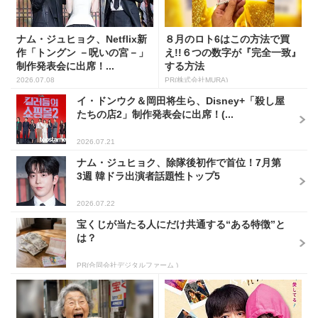
ナム・ジュヒョク、Netflix新
８月のロト6はこの方法で買
作「トングン －呪いの宮－」
え!!６つの数字が『完全一致』
制作発表会に出席！...
する方法
2026.07.08
PR(株式会社MURA)
イ・ドンウク＆岡田将生ら、Disney+「殺し屋
たちの店2」制作発表会に出席！(...
2026.07.21
ナム・ジュヒョク、除隊後初作で首位！7月第
3週 韓ドラ出演者話題性トップ5
2026.07.22
宝くじが当たる人にだけ共通する“ある特徴”と
は？
PR(合同会社デジタルファーム )