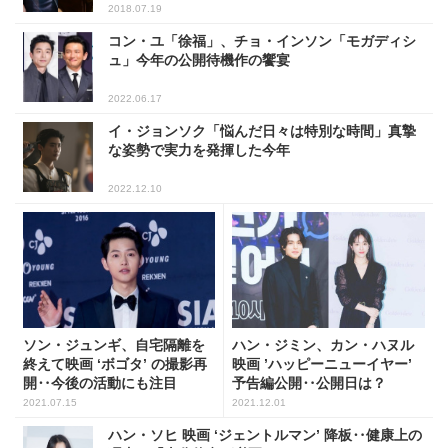
2018.07.19
コン・ユ「徐福」、チョ・インソン「モガディシ
ュ」今年の公開待機作の饗宴
2022.06.17
イ・ジョンソク「悩んだ日々は特別な時間」真摯
な姿勢で実力を発揮した今年
2022.12.10
ソン・ジュンギ、自宅隔離を
ハン・ジミン、カン・ハヌル
終えて映画 ‘ボゴタ’ の撮影再
映画 ’ハッピーニューイヤー’
開‥今後の活動にも注目
予告編公開‥公開日は？
2021.07.15
2021.12.01
ハン・ソヒ 映画 ‘ジェントルマン’ 降板‥健康上の