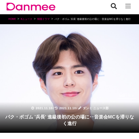
HOME
Kニュース
韓国ドラマ
パク・ボゴム ’兵長’ 進級後初の公の場に‥音楽会MCを滞りなく進行
韓国ドラマ
2021.11.10
/
2021.11.10
/
ダンミ ニュース部
パク・ボゴム ’兵長’ 進級後初の公の場に‥音楽会MCを滞りな
く進行