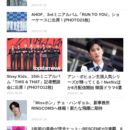
2026.07.31
AHOF、3rdミニアルバム「RUN TO YOU」ショ
ーケースに出席！(PHOTO23枚)
2026.07.08
Stray Kids、10thミニアルバ
アン・ボヒョン主演人気シリ
ム「THIS & THAT」記者懇談
ーズが帰ってくる！Netflixほ
会に出席！(PHOTO12枚)
か8月配信開始 韓国ドラマ4選
2026.08.06
2026.07.30
「Missホン」チョ・ハンギョル、新事務所
RINGCOMSへ移籍！新たな飛躍に期待
2026.07.24
2年前の楽曲が逆走ヒット･･RESCENEが2連覇、8