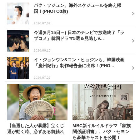
パク・ソジュン、海外スケジュールを終え帰
国！(PHOTO3枚)
2026.07.02
今週(6月15日～) 日本のテレビで放送終了「ラ
ブコメ」韓国ドラマ5選＆見逃しV...
2026.06.15
イ・ジョンウン&コン・ヒョジンら、韓国映画
「慶州紀行」制作報告会に出席！(PHO...
2026.07.27
【当選した人が暴露】宝くじ
MBC新イルイルドラマ「家族
運が動く時、必ずある前触れ
関係証明書」、パク・セヨン
ら豪華キャストを公開！