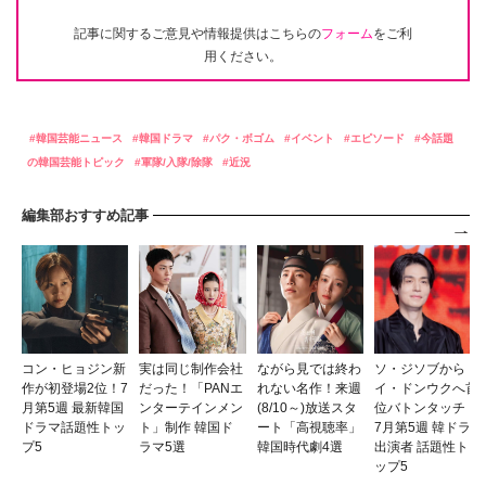
記事に関するご意見や情報提供はこちらの
フォーム
をご利
用ください。
韓国芸能ニュース
韓国ドラマ
パク・ボゴム
イベント
エピソード
今話題
の韓国芸能トピック
軍隊/入隊/除隊
近況
編集部おすすめ記事
コン・ヒョジン新
実は同じ制作会社
ながら見では終わ
ソ・ジソブから
作が初登場2位！7
だった！「PANエ
れない名作！来週
イ・ドンウクへ首
月第5週 最新韓国
ンターテインメン
(8/10～)放送スタ
位バトンタッチ！
ドラマ話題性トッ
ト」制作 韓国ド
ート「高視聴率」
7月第5週 韓ドラ
プ5
ラマ5選
韓国時代劇4選
出演者 話題性ト
ップ5