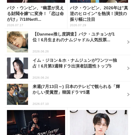
パク・ウンビン、“幽霊が見え
パク・ウンビン、2026年は”真
る財閥令嬢”に変身！「恋は命
逆のヒロイン”を熱演！演技の
がけ」7/18Netfl...
振り幅に注目
2026.07.17
2026.07.29
【Danmee推し度調査】パク・ユチョンが1
位！6月生まれのナムジャドル人気投票...
2026.06.26
イム・ジヨン＆ホ・ナムジュンがワンツー独
占！6月第3週韓ドラ出演者話題性トップ5
2026.06.24
来週(7月13日～) 日本のテレビで観られる「輝
かしい受賞歴」韓国ドラマ5選
2026.07.10