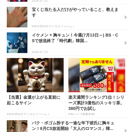
2026.07.21
宝くじ当たる人だけがやっていること、教えま
す
PR(合同会社デジタルファーム )
イケメン × 胸キュン！今週(7月13日～) BS・C
Sで放送終了「時代劇」韓国...
2026.07.13
【当選】金運が上がる直前に
楽天週間ランキング1位！シリ
起こるサイン
ーズ累計3億包のスッキリ茶。
380円でお試し
PR(合同会社デジタルファーム )
PR(ハーブ健康本舗)
パク・ボゴム扮する一途な年下彼氏に胸キュ
ン！8月CS放送開始「大人のロマンス」韓...