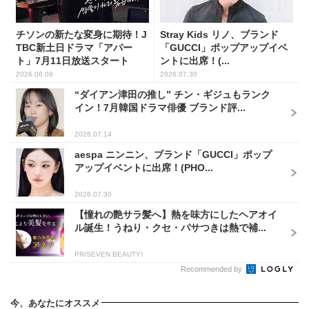
チソンの新たな変身に期待！J
Stray Kids リノ、ブランド
TBC新土日ドラマ「アパー
「GUCCI」ポップアップイベ
ト」7月11日放送スタート
ントに出席！(...
2026.06.09
2026.07.30
“ダイアン津田の推し” チン・ギジュもランク
イン！7月韓国ドラマ俳優 ブランド評...
2026.07.14
aespa ニンニン、ブランド「GUCCI」ポップ
アップイベントに出席！(PHO...
2026.07.30
【憧れの艶サラ髪へ】熱を味方にしたヘアオイ
ル誕生！うねり・クセ・パサつきは熱で補...
PR(SEVEN BEAUTY)
Recommended by
今、あなたにオススメ