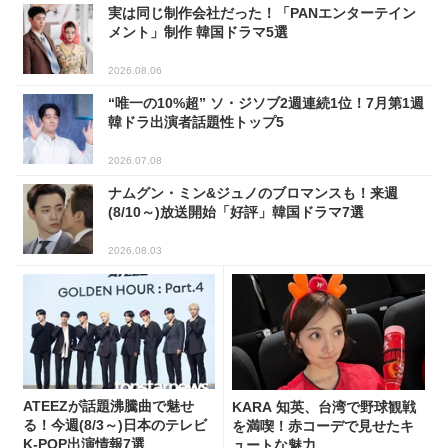
実は同じ制作会社だった！「PANエンターテイン
メント」制作 韓国ドラマ5選
2026.08.06
“唯一の10%超” ソ・ジソブ2週連続1位！7月第1週
韓ドラ出演者話題性トップ5
2026.07.08
ナムグン・ミン&ジュノのブロマンスも！来週
(8/10～)放送開始「好評」韓国ドラマ7選
2026.08.03
ATEEZが話題沸騰曲で魅せ
KARA 知英、台湾で野球観戦
る！今週(8/3～)日本のテレビ
を満喫！赤コーデで見せたキ
K-POP出演情報7選
ュートな魅力