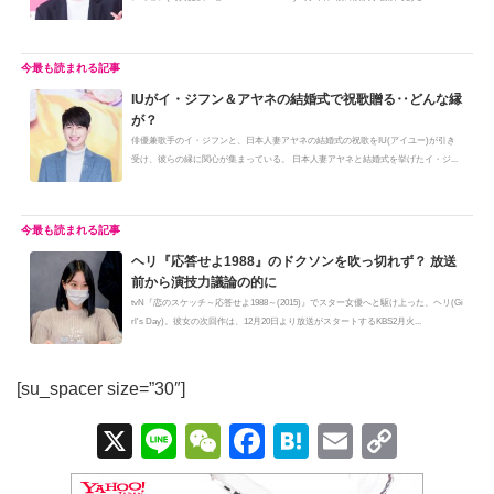
(サ...
IUがイ・ジフン＆アヤネの結婚式で祝歌贈る‥どんな縁
が？
俳優兼歌手のイ・ジフンと、日本人妻アヤネの結婚式の祝歌をIU(アイユー)が引き
受け、彼らの縁に関心が集まっている。 日本人妻アヤネと結婚式を挙げたイ・ジ...
ヘリ『応答せよ1988』のドクソンを吹っ切れず？ 放送
前から演技力議論の的に
tvN『恋のスケッチ～応答せよ1988～(2015)』でスター女優へと駆け上った、ヘリ(Gi
rl's Day)。彼女の次回作は、12月20日より放送がスタートするKBS2月火...
[su_spacer size=”30″]
X
Li
W
F
H
E
C
n
e
a
at
m
o