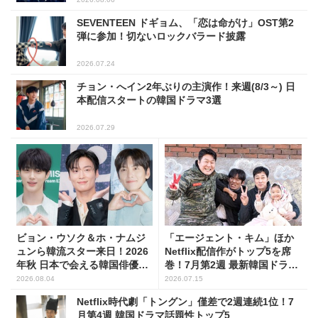
SEVENTEEN ドギョム、「恋は命がけ」OST第2
弾に参加！切ないロックバラード披露
2026.07.24
チョン・へイン2年ぶりの主演作！来週(8/3～) 日
本配信スタートの韓国ドラマ3選
2026.07.29
ビョン・ウソク＆ホ・ナムジ
「エージェント・キム」ほか
ュンら韓流スター来日！2026
Netflix配信作がトップ5を席
年秋 日本で会える韓国俳優10
巻！7月第2週 最新韓国ドラマ
人
話題性1位～5位
2026.08.04
2026.07.15
Netflix時代劇「トングン」僅差で2週連続1位！7
月第4週 韓国ドラマ話題性トップ5