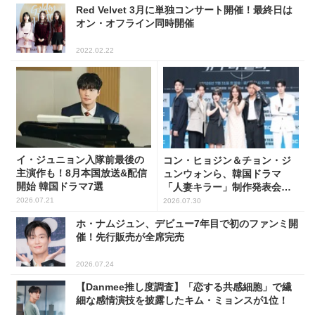
Red Velvet 3月に単独コンサート開催！最終日は
オン・オフライン同時開催
2022.02.22
イ・ジュニョン入隊前最後の
コン・ヒョジン＆チョン・ジ
主演作も！8月本国放送&配信
ュンウォンら、韓国ドラマ
開始 韓国ドラマ7選
「人妻キラー」制作発表会に
出席！(PHOTO22枚)
2026.07.21
2026.07.30
ホ・ナムジュン、デビュー7年目で初のファンミ開
催！先行販売が全席完売
2026.07.24
【Danmee推し度調査】「恋する共感細胞」で繊
細な感情演技を披露したキム・ミョンスが1位！