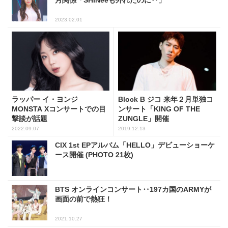
月関係「SHINeeも外れたのに･･」
2023.02.01
ラッパー イ・ヨンジ
Block B ジコ 来年２月単独コ
MONSTA Xコンサートでの目
ンサート「KING OF THE
撃談が話題
ZUNGLE」開催
2022.09.07
2019.12.13
CIX 1st EPアルバム「HELLO」デビューショーケ
ース開催 (PHOTO 21枚)
BTS オンラインコンサート‥197カ国のARMYが
画面の前で熱狂！
2021.10.27