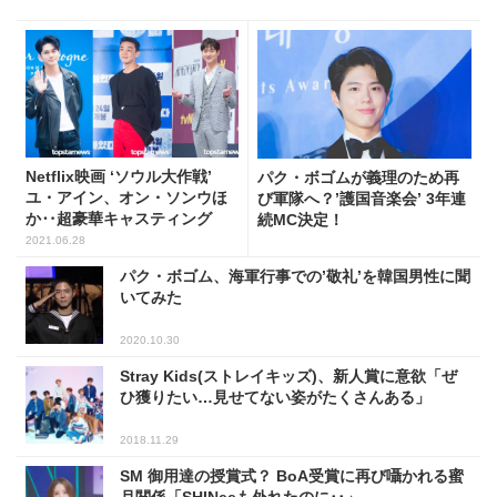
Netflix映画 ‘ソウル大作戦’
パク・ボゴムが義理のため再
ユ・アイン、オン・ソンウほ
び軍隊へ？’護国音楽会’ 3年連
か‥超豪華キャスティング
続MC決定！
2021.06.28
パク・ボゴム、海軍行事での’敬礼’を韓国男性に聞
いてみた
2020.10.30
Stray Kids(ストレイキッズ)、新人賞に意欲「ぜ
ひ獲りたい…見せてない姿がたくさんある」
2018.11.29
SM 御用達の授賞式？ BoA受賞に再び囁かれる蜜