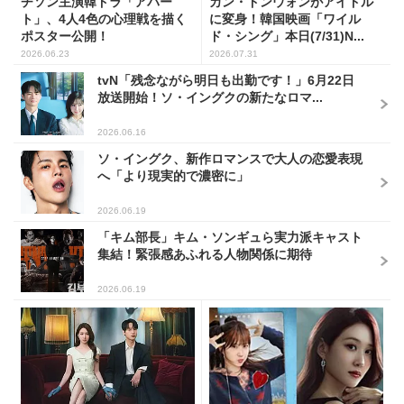
チソン主演韓ドラ「アパー
カン・ドンウォンがアイドル
ト」、4人4色の心理戦を描く
に変身！韓国映画「ワイル
ポスター公開！
ド・シング」本日(7/31)N...
2026.06.23
2026.07.31
tvN「残念ながら明日も出勤です！」6月22日
放送開始！ソ・イングクの新たなロマ...
2026.06.16
ソ・イングク、新作ロマンスで大人の恋愛表現
へ「より現実的で濃密に」
2026.06.19
「キム部長」キム・ソンギュら実力派キャスト
集結！緊張感あふれる人物関係に期待
2026.06.19