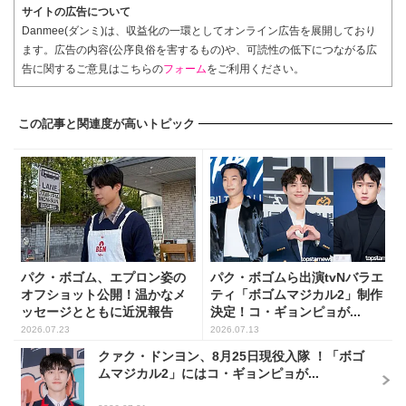
サイトの広告について
Danmee(ダンミ)は、収益化の一環としてオンライン広告を展開しており
ます。広告の内容(公序良俗を害するもの)や、可読性の低下につながる広
告に関するご意見はこちらの
フォーム
をご利用ください。
この記事と関連度が高いトピック
パク・ボゴム、エプロン姿の
パク・ボゴムら出演tvNバラエ
オフショット公開！温かなメ
ティ「ボゴムマジカル2」制作
ッセージとともに近況報告
決定！コ・ギョンピョが...
2026.07.23
2026.07.13
クァク・ドンヨン、8月25日現役入隊 ！「ボゴ
ムマジカル2」にはコ・ギョンピョが...