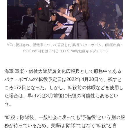
MCに祝福され、階級章について言及した“兵長”パク・ボゴム。(動画出典：
YouTube 대한민국해군 R.O.K. Navy動画キャプチャー)
海軍 軍楽・儀仗大隊所属文化広報兵として服務中である
パク・ボゴムの*転役予定日は2022年4月30日で、残すと
ころ172日となった。しかし、転役前の休暇などを使用し
た場合は、早ければ3月前後に転役の可能性もあるとい
う。
*転役：除隊後、一般社会に戻っても”予備役”という別の服
務が待っているため、実際は”除隊”ではなく”転役”と言