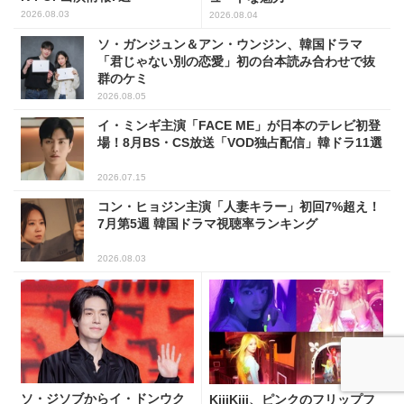
2026.08.03
2026.08.04
ソ・ガンジュン＆アン・ウンジン、韓国ドラマ
「君じゃない別の恋愛」初の台本読み合わせで抜
群のケミ
2026.08.05
イ・ミンギ主演「FACE ME」が日本のテレビ初登
場！8月BS・CS放送「VOD独占配信」韓ドラ11選
2026.07.15
コン・ヒョジン主演「人妻キラー」初回7%超え！
7月第5週 韓国ドラマ視聴率ランキング
2026.08.03
ソ・ジソブからイ・ドンウク
KiiiKiii、ピンクのフリップフ