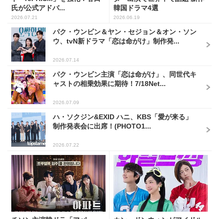
氏が公式アドバ...
韓国ドラマ4選
2026.07.21
2026.06.19
パク・ウンビン＆ヤン・セジョン＆オン・ソン
ウ、tvN新ドラマ「恋は命がけ」制作発...
2026.07.14
パク・ウンビン主演「恋は命がけ」、同世代キ
ャストの相乗効果に期待！7/18Net...
2026.07.09
ハ・ソクジン&EXID ハニ、KBS「愛が来る」
制作発表会に出席！(PHOTO1...
2026.07.22