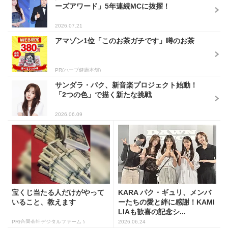
ーズアワード」5年連続MCに抜擢！
2026.07.21
アマゾン1位「このお茶ガチです」噂のお茶
PR(ハーブ健康本舗)
サンダラ・パク、新音楽プロジェクト始動！
「2つの色」で描く新たな挑戦
2026.06.09
宝くじ当たる人だけがやって
KARA パク・ギュリ、メンバ
いること、教えます
ーたちの愛と絆に感謝！KAMI
LIAも歓喜の記念シ...
PR(合同会社デジタルファーム )
2026.06.24