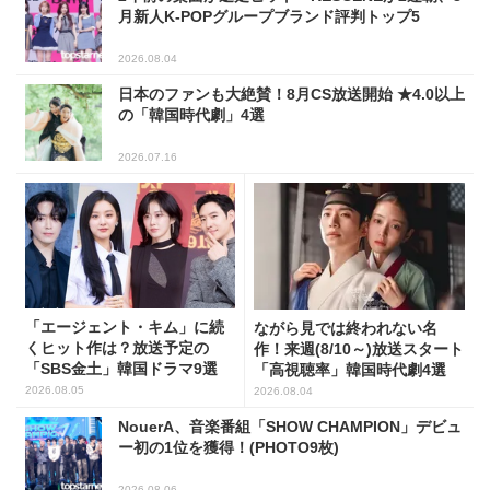
月新人K-POPグループブランド評判トップ5
2026.08.04
日本のファンも大絶賛！8月CS放送開始 ★4.0以上
の「韓国時代劇」4選
2026.07.16
「エージェント・キム」に続
ながら見では終われない名
くヒット作は？放送予定の
作！来週(8/10～)放送スタート
「SBS金土」韓国ドラマ9選
「高視聴率」韓国時代劇4選
2026.08.05
2026.08.04
NouerA、音楽番組「SHOW CHAMPION」デビュ
ー初の1位を獲得！(PHOTO9枚)
2026.08.06