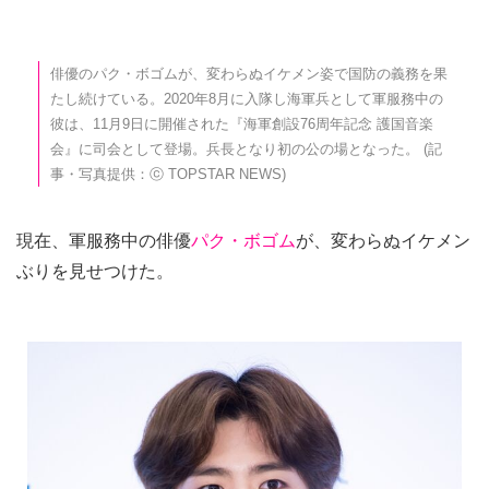
俳優のパク・ボゴムが、変わらぬイケメン姿で国防の義務を果
たし続けている。2020年8月に入隊し海軍兵として軍服務中の
彼は、11月9日に開催された『海軍創設76周年記念 護国音楽
会』に司会として登場。兵長となり初の公の場となった。 (記
事・写真提供：ⓒ TOPSTAR NEWS)
現在、軍服務中の俳優
パク・ボゴム
が、変わらぬイケメン
ぶりを見せつけた。