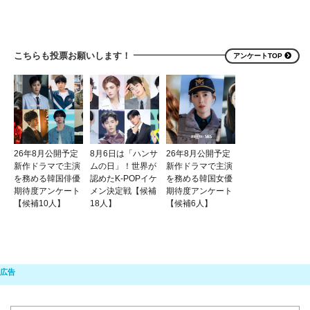
こちらも投票お願いします！
アンケートTOP
26年8月公開予定
8月6日は「ハンサ
26年8月公開予定
新作ドラマで主演
ムの日」！世界が
新作ドラマで主演
を務める韓国俳優
認めたK-POPイケ
を務める韓国女優
期待度アンケート
メン決定戦【候補
期待度アンケート
【候補10人】
18人】
【候補6人】