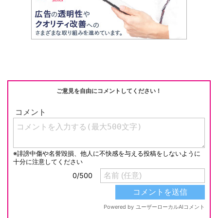
e
C
c
e
ail
p
h
e
n
y
at
b
a
Li
o
n
o
k
k
ご意見を自由にコメントしてください！