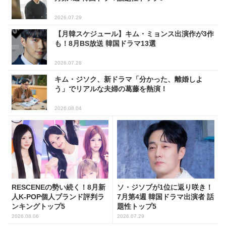
2026.07.29
【月韓スケジュール】キム・ミョンス出演作が3作
も！8月BS放送 韓国ドラマ13選
2026.07.28
キム・ジソク、新ドラマ「分かった、離婚しよ
う」でリアルな夫婦の葛藤を熱演！
2026.08.04
RESCENEの勢い続く！8月新
ソ・ジソブが1位に返り咲き！
人K-POP個人ブランド評判ラ
7月第4週 韓国ドラマ出演者 話
ンキングトップ5
題性トップ5
2026.08.06
2026.07.29