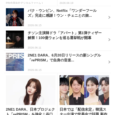
PR(合同会社デジタルファーム )
2026.06.19
パク・ウンビン、Netflix「ワンダーフール
ズ」完走に感謝！ウン・チェニとの旅...
2026.06.15
チソン主演韓ドラ「アパート」第1弾ティザー
解禁！100億ウォンを巡る選挙戦が開幕
2026.06.11
2NE1 DARA、6月20日リリースの新シングル
「rePRISM」で自身の音楽...
2026.06.15
2NE1 DARA、日本プロジェク
日本では「配信未定」韓流ス
ト「rePRISM」を強化！谷口
ター出演で世界中で話題 新作