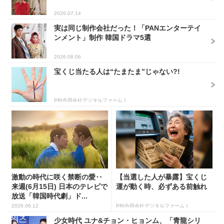
2026.07.14
実は同じ制作会社だった！「PANエンターテイ
ンメント」制作 韓国ドラマ5選
2026.08.06
宝くじ当たる人は“たまたま”じゃない?!
PR(合同会社デジタルファーム )
激動の時代に咲く禁断の愛‥
【当選した人が暴露】宝くじ
来週(6月15日) 日本のテレビで
運が動く時、必ずある前触れ
放送「韓国時代劇」ド...
2026.06.12
PR(合同会社デジタルファーム )
少女時代 ユナ&チョン・ヒョンム、「青龍シリ