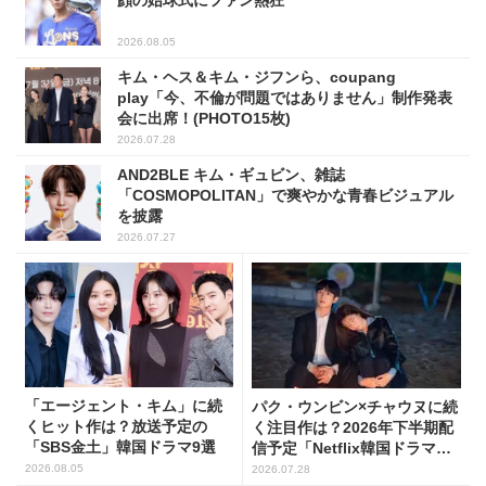
2026.08.05
キム・ヘス＆キム・ジフンら、coupang
play「今、不倫が問題ではありません」制作発表
会に出席！(PHOTO15枚)
2026.07.28
AND2BLE キム・ギュビン、雑誌
「COSMOPOLITAN」で爽やかな青春ビジュアル
を披露
2026.07.27
「エージェント・キム」に続
パク・ウンビン×チャウヌに続
くヒット作は？放送予定の
く注目作は？2026年下半期配
「SBS金土」韓国ドラマ9選
信予定「Netflix韓国ドラマ」8
選
2026.08.05
2026.07.28