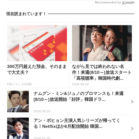
Recommended by
現在読まれています！
300万円超えた預金、そのまま
ながら見では終われない名
で大丈夫？
作！来週(8/10～)放送スタート
「高視聴率」韓国時代劇...
PR(くらしの話題)
2026.08.04
ナムグン・ミン&ジュノのブロマンスも！来週
(8/10～)放送開始「好評」韓国ドラ...
2026.08.03
アン・ボヒョン主演人気シリーズが帰ってく
る！Netflixほか8月配信開始 韓国...
2026.07.30