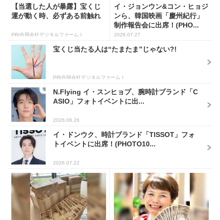
【当選した人が暴露】宝くじ
イ・ジョンウン&コン・ヒョジ
運が動く時、必ずある前触れ
ンら、韓国映画「慶州紀行」
制作報告会に出席！(PHO...
PR(合同会社デジタルファーム )
2026.07.27
宝くじ当たる人は“たまたま”じゃない?!
PR(合同会社デジタルファーム )
N.Flying イ・スンヒョプ、腕時計ブランド「C
ASIO」フォトイベントに出...
2026.06.26
イ・ドンウク、時計ブランド「TISSOT」フォ
トイベントに出席！(PHOTO10...
2026.07.22