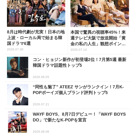
8月は時代劇が充実！日本の地
本国で驚異の視聴率45%！来
上波・ローカル局で始まる韓
週テレビ大阪で放送開始「黄
国ドラマ6選
金の私の人生」観想ポイント5
選
2026.07.30
2026.07.14
コン・ヒョジン新作が初登場2位！7月第5週 最新
韓国ドラマ話題性トップ5
2026.08.05
“同性も魅了” ATEEZ サンがランクイン！7月K-
POPボーイズ個人ブランド評判トップ5
2026.07.21
WAYF BOYS、8月7日デビュー！「WAYF BOYS
DO」で新たなK-POPを宣言
2026.08.06