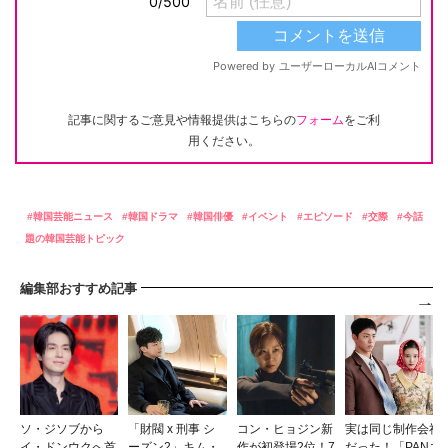
記事に関するご意見や情報提供はこちらの
フォーム
をご利
用ください。
韓国芸能ニュース
韓国ドラマ
韓国俳優
イベント
エピソード
交際
今話
題の韓国芸能トピック
編集部おすすめ記事
ソ・ジソブから
「財閥 x 刑事 シ
コン・ヒョジン新
実は同じ制作会社
イ・ドンウクへ首
ーズン2」キム・
作が初登場2位！7
だった！「PANエ