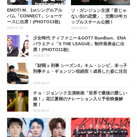
EMOTI:M、1stシングルアル
ソ・ガンジュン主演「君じゃ
バム「CONNECT」ショーケ
ない別の恋愛」、交際10年カ
ースに出席！(PHOTO13枚)
ップルスチール公開！
2026.07.31
2026.08.03
少女時代 ティファニー＆GOT7 BamBam、ENA
バラエティ「X THE LEAGUE」制作発表会に出
席！(PHOTO11枚)
2026.07.30
「財閥 x 刑事 シーズン2」キム・シンビ、末っ子
刑事チェ・ギョンジン役続投！成長した姿に注目
2026.08.07
チョ・ジョンソク主演映画「世界で最後の愛しい
娘！」花江夏樹のナレーション入り予告映像解
禁！
2026.08.07