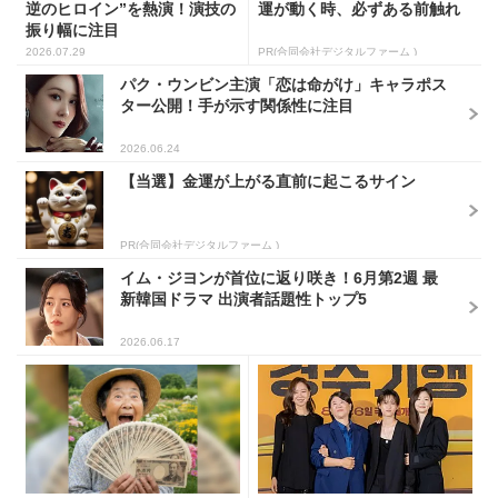
逆のヒロイン”を熱演！演技の
運が動く時、必ずある前触れ
振り幅に注目
2026.07.29
PR(合同会社デジタルファーム )
パク・ウンビン主演「恋は命がけ」キャラポス
ター公開！手が示す関係性に注目
2026.06.24
【当選】金運が上がる直前に起こるサイン
PR(合同会社デジタルファーム )
イム・ジヨンが首位に返り咲き！6月第2週 最
新韓国ドラマ 出演者話題性トップ5
2026.06.17