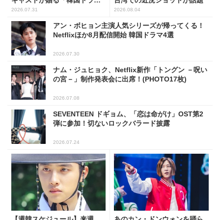
台湾での近況ショットが話題
マ」5選
2026.07.31
2026.08.04
アン・ボヒョン主演人気シリーズが帰ってくる！
Netflixほか8月配信開始 韓国ドラマ4選
2026.07.30
ナム・ジュヒョク、Netflix新作「トングン －呪い
の宮－」制作発表会に出席！(PHOTO17枚)
2026.07.08
SEVENTEEN ドギョム、「恋は命がけ」OST第2
弾に参加！切ないロックバラード披露
2026.07.24
【週韓スケジュール】来週
あのカン・ドンウォンを踊ら