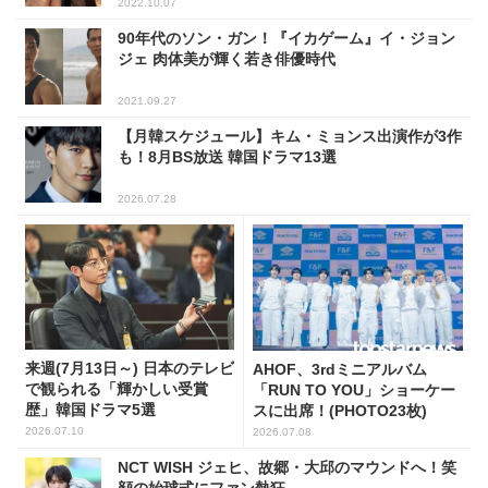
2022.10.07
90年代のソン・ガン！『イカゲーム』イ・ジョン
ジェ 肉体美が輝く若き俳優時代
2021.09.27
【月韓スケジュール】キム・ミョンス出演作が3作
も！8月BS放送 韓国ドラマ13選
2026.07.28
来週(7月13日～) 日本のテレビ
AHOF、3rdミニアルバム
で観られる「輝かしい受賞
「RUN TO YOU」ショーケー
歴」韓国ドラマ5選
スに出席！(PHOTO23枚)
2026.07.10
2026.07.08
NCT WISH ジェヒ、故郷・大邱のマウンドへ！笑
顔の始球式にファン熱狂