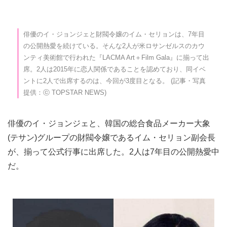
俳優のイ・ジョンジェと財閥令嬢のイム・セリョンは、7年目
の公開熱愛を続けている。そんな2人が米ロサンゼルスのカウ
ンティ美術館で行われた『LACMA Art＋Film Gala』に揃って出
席。2人は2015年に恋人関係であることを認めており、同イベ
ントに2人で出席するのは、今回が3度目となる。 (記事・写真
提供：ⓒ TOPSTAR NEWS)
俳優のイ・ジョンジェと、韓国の総合食品メーカー大象
(テサン)グループの財閥令嬢であるイム・セリョン副会長
が、揃って公式行事に出席した。2人は7年目の公開熱愛中
だ。