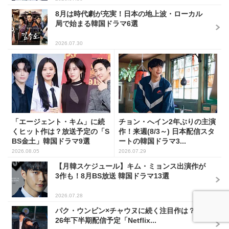
8月は時代劇が充実！日本の地上波・ローカル
局で始まる韓国ドラマ6選
2026.07.30
「エージェント・キム」に続
チョン・へイン2年ぶりの主演
くヒット作は？放送予定の「S
作！来週(8/3～) 日本配信スタ
BS金土」韓国ドラマ9選
ートの韓国ドラマ3...
2026.08.05
2026.07.29
【月韓スケジュール】キム・ミョンス出演作が
3作も！8月BS放送 韓国ドラマ13選
2026.07.28
パク・ウンビン×チャウヌに続く注目作は？20
26年下半期配信予定「Netflix...