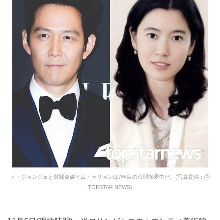
イ・ジョンジェと財閥令嬢イム・セリョンは7年目の公開熱愛中だ。(写真提供：ⓒ
TOPSTAR NEWS)