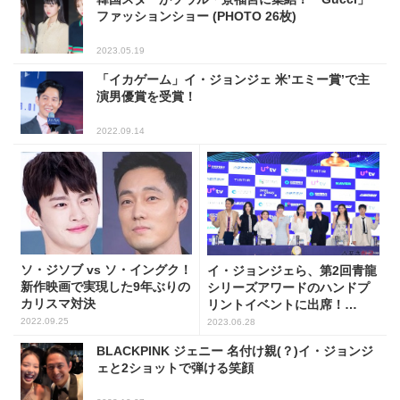
ファッションショー (PHOTO 26枚)
2023.05.19
「イカゲーム」イ・ジョンジェ 米’エミー賞’で主
演男優賞を受賞！
2022.09.14
ソ・ジソブ vs ソ・イングク！
イ・ジョンジェら、第2回青龍
新作映画で実現した9年ぶりの
シリーズアワードのハンドプ
カリスマ対決
リントイベントに出席！
(PHOTO12枚)
2022.09.25
2023.06.28
BLACKPINK ジェニー 名付け親(？)イ・ジョンジ
ェと2ショットで弾ける笑顔