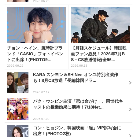
2026.06.26
チョン・ヘイン、腕時計ブラ
【月韓スケジュール】韓国映
ンド「CASIO」フォトイベン
画ファン必見！2026年7月B
トに出席！(PHOTO9...
S・CS放送情報(全96...
2026.06.26
2026.06.18
KARA スンヨン＆SHINee オンユ特別出演作
も！8月CS放送「長編韓国ドラ...
2026.07.17
パク・ウンビン主演「恋は命がけ」、同世代キ
ャストの相乗効果に期待！7/18Net...
2026.07.09
コン・ヒョジン、韓国映画「瞳」VIP試写会に
出席！(PHOTO2枚)