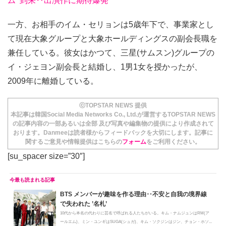
ム’ 到来‥出演作に期待爆発
一方、お相手のイム・セリョンは5歳年下で、事業家とし
て現在大象グループと大象ホールディングスの副会長職を
兼任している。彼女はかつて、三星(サムスン)グループの
イ・ジェヨン副会長と結婚し、1男1女を授かったが、
2009年に離婚している。
ⓒTOPSTAR NEWS 提供
本記事は韓国Social Media Networks Co., Ltd.が運営するTOPSTAR NEWS
の記事内容の一部あるいは全部 及び写真や編集物の提供により作成されて
おります。Danmeeは読者様からフィードバックを大切にします。記事に
関するご意見や情報提供はこちらの
フォーム
をご利用ください。
[su_spacer size=”30″]
BTS メンバーが趣味を作る理由‥不安と自我の境界線
で失われた ’名札’
10代から本名の代わりに芸名で呼ばれる人たちがいる。キム・ナムジュンはRM(ア
ールエム)、ミン・ユンギはSUGA(シュガ)、キム・ソクジンはジン、チョン・ホソ...