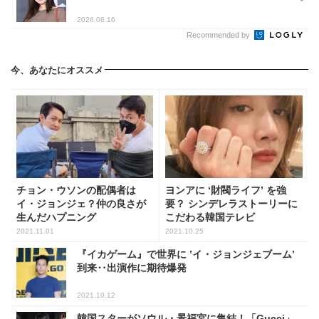
2026.06.16
Recommended by
今、あなたにオススメ
チョン・ウソンの配偶者は
ヨンアに ‘財閥ライフ’ を強
イ・ジョンジェ？仲の良さが
要？ シンデレラストーリーに
生んだハプニング
こだわる韓国テレビ
2021.11.01
2021.10.25
『イカゲーム』で世界に ’イ・ジョンジェブーム’
到来‥出演作に期待爆発
2021.10.12
韓国スターがソウル・景福宮に集結！「Gucci」