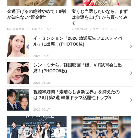
金運下げるの絶対やめて！9割
宝くじ当選したいなら、まず
が知らない“貯金術”
は金運を上げてから買ってみ
て
PR(合同会社デジタルファーム )
PR(合同会社デジタルファーム )
イ・ミンジョン「2026 放送広告フェスティバ
ル」に出席！(PHOTO8枚)
2026.07.21
シン・ミナら、韓国映画「瞳」VIP試写会に出
席！(PHOTO9枚)
2026.06.16
視聴率好調「素晴らしき新世界」を抑えたの
は？6月第2週 韓国ドラマ話題性トップ5
2026.06.17