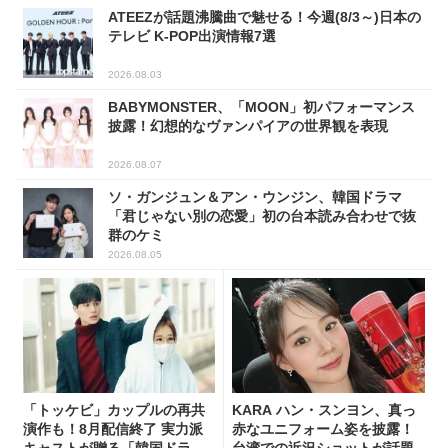
ATEEZが話題沸騰曲で魅せる！今週(8/3～)日本の
テレビ K-POP出演情報7選
2026.08.03
BABYMONSTER、「MOON」初パフォーマンス
披露！幻想的なヴァンパイアの世界観を表現
2026.08.07
ソ・ガンジュン＆アン・ウンジン、韓国ドラマ
「君じゃない別の恋愛」初の台本読み合わせで抜
群のケミ
2026.08.05
「トッケビ」カップルの再共
KARA ハン・スンヨン、真っ
演作も！8月配信終了 実力派
赤なユニフォーム姿を披露！
キャストが贈る「韓国ドラ