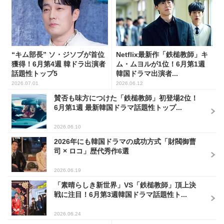
“キム部長” ソ・ジソブが首位
Netflix最新作「鉄槌教師」キ
獲得！6月第4週 韓ドラ出演者
ム・ムヨルが1位！6月第1週
話題性トップ5
韓国ドラマ出演者...
2026.07.01
2026.06.12
賛否も味方につけた「鉄槌教師」初登場2位！
6月第1週 最新韓国ドラマ話題性トップ...
2026.06.10
2026年にも韓国ドラマの成功方式「財閥御曹
司 × ロコ」歴代秀作6選
2026.06.19
「素晴らしき新世界」VS「鉄槌教師」頂上決
戦に注目！6月第3週韓国ドラマ話題性ト...
2026.06.24