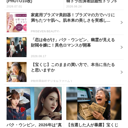
(PHOTO10枚)
韓ドラ出演者話題性トップ5
2026.07.01
2026.06.24
家庭用プラズマ美顔器！プラズマの力でハリに
満ちたツヤ肌へ。肌本来の美しさを実感し...
PR(SEVEN BEAUTY)
「恋は命がけ」パク・ウンビン、幽霊が見える
財閥令嬢に！異色ロマンスが開幕
2026.06.17
【宝くじ】このままの買い方で、本当に当たる
と思いますか
PR(合同会社デジタルファーム )
パク・ウンビン、2026年は”真
【当選した人が暴露】宝くじ