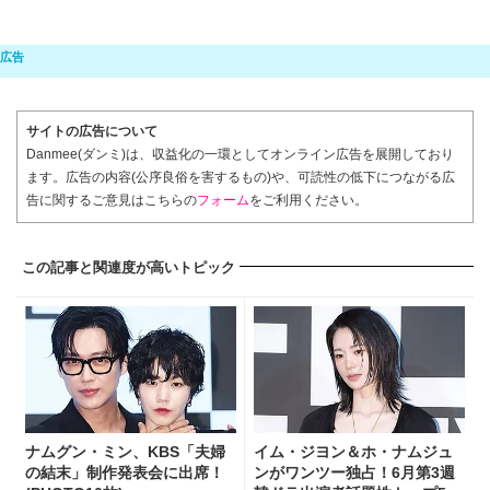
サイトの広告について
Danmee(ダンミ)は、収益化の一環としてオンライン広告を展開しており
ます。広告の内容(公序良俗を害するもの)や、可読性の低下につながる広
告に関するご意見はこちらの
フォーム
をご利用ください。
この記事と関連度が高いトピック
ナムグン・ミン、KBS「夫婦
イム・ジヨン＆ホ・ナムジュ
の結末」制作発表会に出席！
ンがワンツー独占！6月第3週