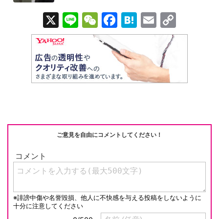
X
Li
W
F
H
E
C
n
e
a
at
m
o
e
C
c
e
ail
p
h
e
n
y
at
b
a
Li
o
n
o
k
k
ご意見を自由にコメントしてください！