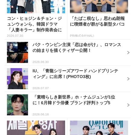
コン・ヒョジン＆チョン・ジ
「たばこ税なし」思わぬ朗報
ュンウォンら、韓国ドラマ
に喫煙者が群がる新型タバコ
「人妻キラー」制作発表会に
出席...
2026.07.30
PR(株式会社HAL)
パク・ウンビン主演「恋は命がけ」、ロマンス
の始まりを描くティザー公開！
2026.06.30
IU、「青龍シリーズアワード ハンドプリンテ
ィング」に出席！(PHOTO3枚)
2026.07.07
「素晴らしき新世界」ホ・ナムジュンが1位
に！6月韓ドラ俳優 ブランド評判トップ5
2026.06.18