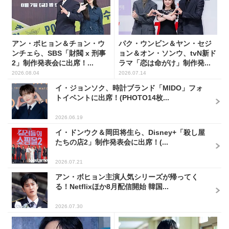
アン・ボヒョン＆チョン・ウ
パク・ウンビン＆ヤン・セジ
ンチェら、SBS「財閥 x 刑事
ョン＆オン・ソンウ、tvN新ド
2」制作発表会に出席！...
ラマ「恋は命がけ」制作発...
2026.08.04
2026.07.14
イ・ジョンソク、時計ブランド「MIDO」フォ
トイベントに出席！(PHOTO14枚...
2026.06.19
イ・ドンウク＆岡田将生ら、Disney+「殺し屋
たちの店2」制作発表会に出席！(...
2026.07.21
アン・ボヒョン主演人気シリーズが帰ってく
る！Netflixほか8月配信開始 韓国...
2026.07.30