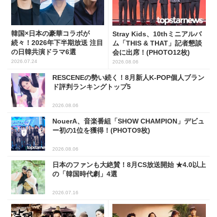
韓国×日本の豪華コラボが
Stray Kids、10thミニアルバ
続々！2026年下半期放送 注目
ム「THIS & THAT」記者懇談
の日韓共演ドラマ6選
会に出席！(PHOTO12枚)
2026.07.24
2026.08.06
RESCENEの勢い続く！8月新人K-POP個人ブラン
ド評判ランキングトップ5
2026.08.06
NouerA、音楽番組「SHOW CHAMPION」デビュ
ー初の1位を獲得！(PHOTO9枚)
2026.08.06
日本のファンも大絶賛！8月CS放送開始 ★4.0以上
の「韓国時代劇」4選
2026.07.16