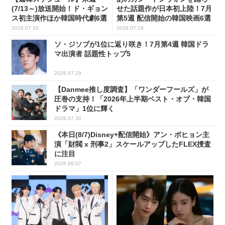
(7/13～)放送開始！ド・ギョン
せた話題作が日本初上陸！7月
ス初主演作ほか韓国時代劇6選
第5週 配信開始の韓国映画6選
2026.07.10
2026.07.16
ソ・ジソブが1位に返り咲き！7月第4週 韓国ドラ
マ出演者 話題性トップ5
2026.07.29
【Danmee推し度調査】「ワンダーフールズ」が
圧巻の支持！「2026年上半期ベスト・オブ・韓国
ドラマ」1位に輝く
2026.07.30
《本日(8/7)Disney+配信開始》アン・ボヒョン主
演「財閥 x 刑事2」スケールアップしたFLEX捜査
に注目
2026.08.07