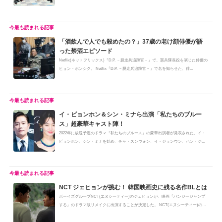
「酒飲んで人でも殺めたの？」37歳の老け顔俳優が語
った禁酒エピソード
Netflix(ネットフリックス)『D.P. －脱走兵追跡官－』で、憲兵隊長役を演じた俳優の
ヒョン・ボンシク。 Netflix『D.P. －脱走兵追跡官－』で名を知らせた、俳...
イ・ビョンホン＆シン・ミナら出演「私たちのブルー
ス」超豪華キャスト陣！
2022年に放送予定のドラマ『私たちのブルース』の豪華出演者が発表された。イ・
ビョンホン、シン・ミナを始め、チャ・スンウォン、イ・ジョンウン、ハン・ジ...
NCT ジェヒョンが挑む！ 韓国映画史に残る名作BLとは
ボーイズグループNCT(エヌシーティー)のジェヒョンが、映画『バンジージャンプ
する』のドラマ版リメイクに出演することが決定した。 NCT(エヌシーティー)の
ジ...