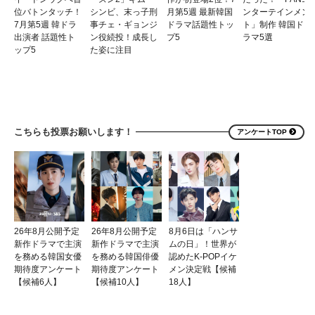
位バトンタッチ！
シンビ、末っ子刑
月第5週 最新韓国
ンターテインメン
7月第5週 韓ドラ
事チェ・ギョンジ
ドラマ話題性トッ
ト」制作 韓国ド
出演者 話題性ト
ン役続投！成長し
プ5
ラマ5選
ップ5
た姿に注目
こちらも投票お願いします！
アンケートTOP
26年8月公開予定
26年8月公開予定
8月6日は「ハンサ
新作ドラマで主演
新作ドラマで主演
ムの日」！世界が
を務める韓国女優
を務める韓国俳優
認めたK-POPイケ
期待度アンケート
期待度アンケート
メン決定戦【候補
【候補6人】
【候補10人】
18人】