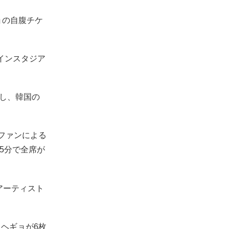
ョの自腹チケ
メインスタジア
員し、韓国の
ファンによる
5分で全席が
アーティスト
・ヘギョが6枚