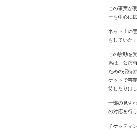
この事実が
ーを中心に
ネット上の
をしていた
この騒動を受
席は、公演
ための招待
ケットで芸能
待したりは
一部の見切
の対応を行
チケッティ