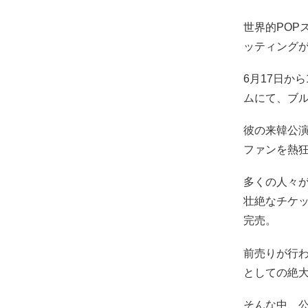
世界的PO
ッティング
6月17日か
ムにて、ブ
彼の来韓公演
ファンを熱
多くの人々
壮絶なチケッ
完売。
前売りが行わ
としての絶
そんな中、公