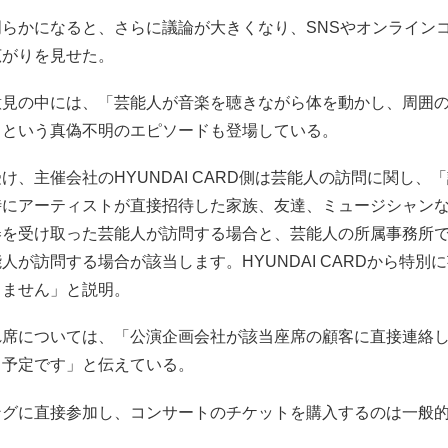
明らかになると、さらに議論が大きくなり、SNSやオンライン
広がりを見せた。
意見の中には、「芸能人が音楽を聴きながら体を動かし、周囲
」という真偽不明のエピソードも登場している。
け、主催会社のHYUNDAI CARD側は芸能人の訪問に関し、
時にアーティストが直接招待した家族、友達、ミュージシャン
券を受け取った芸能人が訪問する場合と、芸能人の所属事務所
人が訪問する場合が該当します。HYUNDAI CARDから特別
しません」と説明。
れ席については、「公演企画会社が該当座席の顧客に直接連絡
う予定です」と伝えている。
ングに直接参加し、コンサートのチケットを購入するのは一般