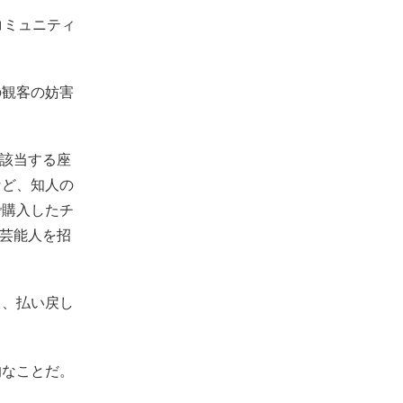
コミュニティ
の観客の妨害
「該当する座
など、知人の
で購入したチ
に芸能人を招
し、払い戻し
的なことだ。