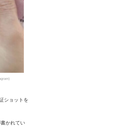
ram)
認証ショットを
が書かれてい