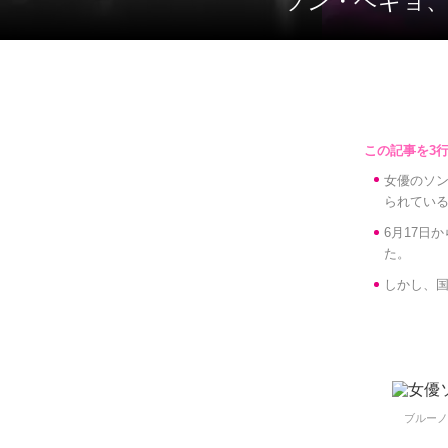
ソン・ヘギョ
女優のソ
られてい
6月17日
た。
しかし、国
ブルーノ