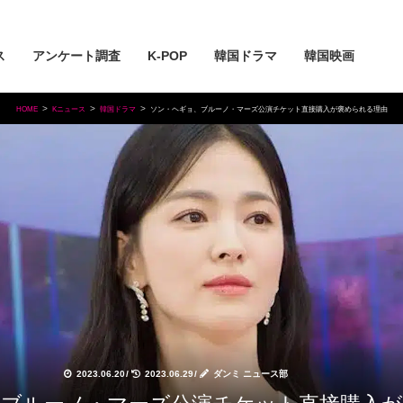
ス
アンケート調査
K-POP
韓国ドラマ
韓国映画
HOME
Kニュース
韓国ドラマ
ソン・ヘギョ、ブルーノ・マーズ公演チケット直接購入が褒められる理由
2023.06.20
/
2023.06.29
/
ダンミ ニュース部