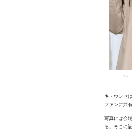
ソン・
キ・ウンセは
ファンに共
写真には会
る。そこに