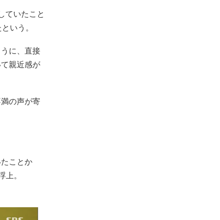
していたこと
たという。
ろうに、直接
いて親近感が
不満の声が寄
いたことか
浮上。