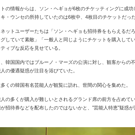
ットの情報からは、ソン・ヘギョが6枚のチケッティングに成功
。キ・ウンセの所持していたのは6枚中、4枚目のチケットだっ
、ネットユーザーたちは「ソン・ヘギョも招待券をもらえるだ
ングしていて素敵」「一般人と同じようにチケットを購入して
ジティブな反応を見せている。
ち、韓国国内ではブルーノ・マーズの公演に対し、観客からの
能人の優遇疑惑が注目を浴びていた。
数多くの韓国有名芸能人が観覧に訪れ、世間の関心を集めた。
能人の多くが購入が難しいとされるグランド席の前方を占めて
が招待券などを配布したのではないかと、”芸能人特恵”疑惑が