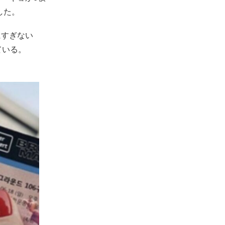
した。
にすぎない
ている。