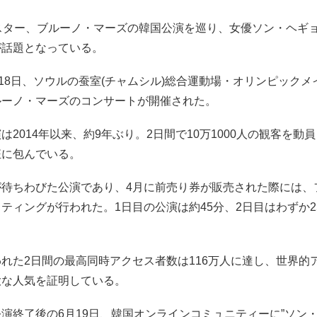
Pスター、ブルーノ・マーズの韓国公演を巡り、女優ソン・ヘギ
が話題となっている。
ら18日、ソウルの蚕室(チャムシル)総合運動場・オリンピック
ルーノ・マーズのコンサートが開催された。
は2014年以来、約9年ぶり。2日間で10万1000人の観客を動
狂に包んでいる。
が待ちわびた公演であり、4月に前売り券が販売された際には、
ティングが行われた。1日目の公演は約45分、2日目はわずか2
れた2日間の最高同時アクセス者数は116万人に達し、世界的
大な人気を証明している。
演終了後の6月19日、韓国オンラインコミュニティーに”ソン