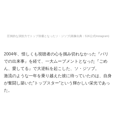
圧倒的な演技力でトップ俳優となったソ・ジソブ(画像出典：51K公式Instagram)
2004年、惜しくも視聴者の心を掴み切れなかった『バリ
での出来事』を経て、一大ムーブメントとなった『ごめ
ん、愛してる』で大逆転を起こした、ソ・ジソブ。
激流のような一年を乗り越えた彼に待っていたのは、自身
が奮闘し築いた”トップスター”という輝かしい栄光であっ
た。