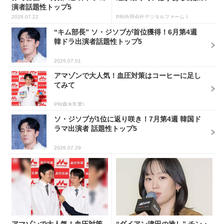
演者話題性トップ5
2026.07.22
PR(合同会社デジタルファーム )
“キム部長” ソ・ジソブが首位獲得！6月第4週
韓ドラ出演者話題性トップ5
2026.07.01
アマゾンで大人気！血圧対策はコーヒーに足し
てみて
PR(森永乳業)
ソ・ジソブが1位に返り咲き！7月第4週 韓国ド
ラマ出演者 話題性トップ5
2026.07.29