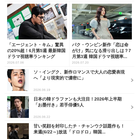
「エージェント・キム」驚異
パク・ウンビン新作「恋は命
の20%超！6月第5週 最新韓国
がけ」気になる滑り出しは？7
ドラマ視聴率ランキング
月第3週 韓国ドラマ視聴率...
2026.07.06
2026.07.20
ソ・イングク、新作ロマンスで大人の恋愛表現
へ「より現実的で濃密に」
2026.06.19
日本の韓ドラファンも大注目！2026年上半期
「お墨付き」若手俳優5人
2026.06.22
甘い笑顔を封印したチ・チャンウク話題作も！
来週(6/22～)放送「ドロドロ」韓国...