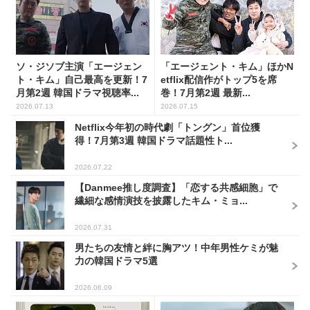
ソ・ジソブ主演「エージェン
「エージェント・キム」ほかN
ト・キム」自己最高を更新！7
etflix配信作がトップ5を席
月第2週 韓国ドラマ視聴率...
巻！7月第2週 最新...
2026.07.13
2026.07.15
Netflix今年初の時代劇「トングン」首位獲
得！7月第3週 韓国ドラマ話題性ト...
2026.07.22
【Danmee推し度調査】「恋する共感細胞」で
繊細な感情演技を披露したキム・ミョ...
2026.07.31
男たちの友情と絆に胸アツ！中年男性ケミが魅
力の韓国ドラマ5選
2026.06.09