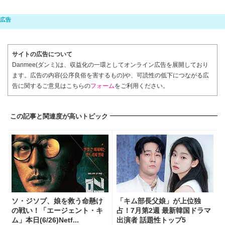
サイトの広告について
Danmee(ダンミ)は、収益化の一環としてオンライン広告を展開しており
ます。広告の内容(公序良俗を害するもの)や、可読性の低下につながる広
告に関するご意見はこちらの
フォーム
をご利用ください。
この記事と関連度が高いトピック
ソ・ジソブ、娘を救う命懸け
「キム部長父娘」が上位独
の戦い！「エージェント・キ
占！7月第2週 最新韓国ドラマ
ム」本日(6/26)Netf...
出演者 話題性トップ5