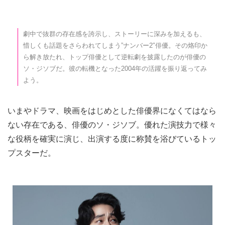
劇中で抜群の存在感を誇示し、ストーリーに深みを加えるも、
惜しくも話題をさらわれてしまう”ナンバー2″俳優。その烙印か
ら解き放たれ、トップ俳優として逆転劇を披露したのが俳優の
ソ・ジソブだ。彼の転機となった2004年の活躍を振り返ってみ
よう。
いまやドラマ、映画をはじめとした俳優界になくてはなら
ない存在である、俳優のソ・ジソブ。優れた演技力で様々
な役柄を確実に演じ、出演する度に称賛を浴びているトッ
プスターだ。