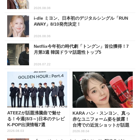
2026.08.06
i-dle ミヨン、日本初のデジタルシングル「RUN
AWAY」8/10発売決定！
2026.08.06
Netflix今年初の時代劇「トングン」首位獲得！7
月第3週 韓国ドラマ話題性トップ5
2026.07.22
ATEEZが話題沸騰曲で魅せ
KARA ハン・スンヨン、真っ
る！今週(8/3～)日本のテレビ
赤なユニフォーム姿を披露！
K-POP出演情報7選
台湾での近況ショットが話題
2026.08.03
2026.08.04