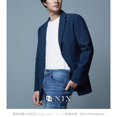
韓国俳優の代名詞ともなったソ・ジソブ(画像出典：51K公式Instagram)