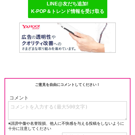
e
C
c
e
ail
p
LINE@友だち追加!
h
e
n
y
K-POP＆トレンド情報を受け取る
at
b
a
Li
o
n
o
k
k
ご意見を自由にコメントしてください！