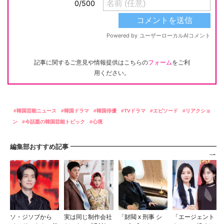
記事に関するご意見や情報提供はこちらの
フォーム
をご利
用ください。
韓国芸能ニュース
韓国ドラマ
韓国俳優
TVドラマ
エピソード
リアクショ
ン
今話題の韓国芸能トピック
心境
編集部おすすめ記事
ソ・ジソブから
実は同じ制作会社
「財閥 x 刑事 シ
「エージェント・