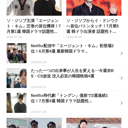
ソ・ジソブ主演「エージェン
ソ・ジソブからイ・ドンウク
ト・キム」圧巻の首位獲得！7
へ首位バトンタッチ！7月第5
月第1週 韓国ドラマ話題性...
週 韓ドラ出演者 話題性ト...
2026.07.08
2026.08.05
Netflix配信中「エージェント・キム」初登場2
位！6月第4週 最新韓国ドラマ...
2026.06.29
たった一つの出来事が人生を変える･･今週末B
S・CS放送 没入必至の韓国映画4選
2026.06.11
Netflix時代劇「トングン」僅差で2週連続1
位！7月第4週 韓国ドラマ話題性...
2026.07.29