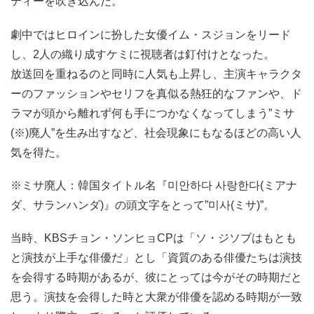
ティーを吹き込んだ。
劇中ではヒロインに扮した女優イム・スジョンをリード
し、2人の織り成すケミに視聴者は釘付けとなった。
放送回を重ねるのと同時に人気も上昇し、主演キャラクタ
ーのファッションやセリフを真似る熱狂的なファンや、ド
ラマが頭から離れず何も手につかなくなってしまう”ミサ
(※)廃人”を生み出すなど、社会現象にもなるほどの高い人
気を得た。
※ミサ廃人：韓国タイトル名『미안하다 사랑한다(ミアナ
ダ、サランハンダ)』の頭文字をとって”미사(ミサ)”。
当時、KBSチョン・ソンヒョCPは「ソ・ジソブはもとも
と演技が上手な俳優だ」とし「資質のある俳優たちは演技
を会得する時期があるが、彼にとっては今がその時期だと
思う。演技を会得した時と大衆が俳優を認める時期が一致