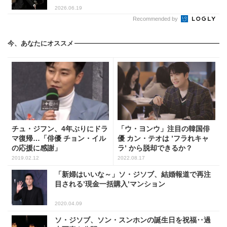
2026.06.19
Recommended by
今、あなたにオススメ
チュ・ジフン、4年ぶりにドラ
「ウ・ヨンウ」注目の韓国俳
マ復帰…「俳優 チョン・イル
優 カン・テオは ’フラれキャ
の応援に感謝」
ラ’ から脱却できるか？
2019.02.12
2022.08.17
「新婦はいいな～」ソ・ジソブ、結婚報道で再注
目される’現金一括購入’マンション
2020.04.09
ソ・ジソブ、ソン・スンホンの誕生日を祝福‥過