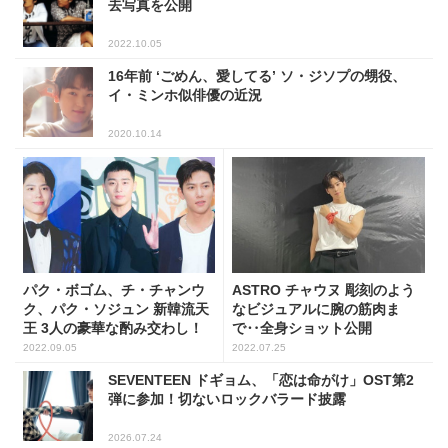
去写真を公開
2022.10.05
16年前 ‘ごめん、愛してる’ ソ・ジソプの甥役、
イ・ミンホ似俳優の近況
2020.10.14
パク・ボゴム、チ・チャンウ
ASTRO チャウヌ 彫刻のよう
ク、パク・ソジュン 新韓流天
なビジュアルに腕の筋肉ま
王 3人の豪華な酌み交わし！
で‥全身ショット公開
2022.09.05
2022.07.25
SEVENTEEN ドギョム、「恋は命がけ」OST第2
弾に参加！切ないロックバラード披露
2026.07.24