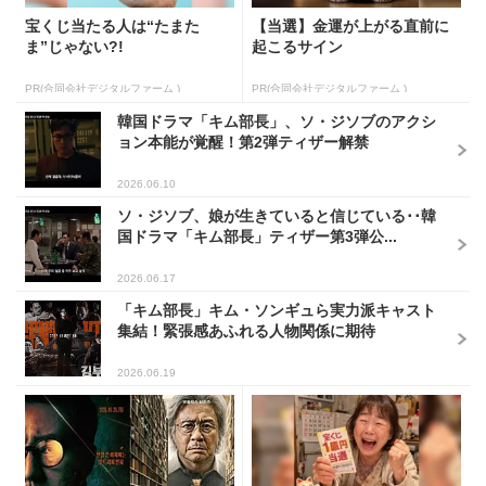
宝くじ当たる人は“たまた
【当選】金運が上がる直前に
ま”じゃない?!
起こるサイン
PR(合同会社デジタルファーム )
PR(合同会社デジタルファーム )
韓国ドラマ「キム部長」、ソ・ジソブのアクシ
ョン本能が覚醒！第2弾ティザー解禁
2026.06.10
ソ・ジソブ、娘が生きていると信じている･･韓
国ドラマ「キム部長」ティザー第3弾公...
2026.06.17
「キム部長」キム・ソンギュら実力派キャスト
集結！緊張感あふれる人物関係に期待
2026.06.19