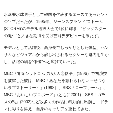
水泳兼水球選手として韓国を代表するエースであったソ・
ジソブだったが、1995年、ジーンズブランド”ストーム
(STORM)”のモデル選抜大会で1位に輝き、”ビッグスター
の誕生”と大きな期待を受け芸能界デビューを果たす。
モデルとして活躍後、高身長でしっかりとした体型、ハン
サムなビジュアルから醸し出されるセクシーな魅力を生か
し、活躍の場を”俳優”へと広げていった。
MBC『青春シットコム 男女6人恋物語』(1996）で初演技
を披露した彼は、MBC『あなたを忘れられない～せつな
いラブストーリー～』(1998）、SBS『ローファーム』、
MBC『おいしいプロポーズ』(ともに2001)、SBS『ガラ
スの靴』(2002)など数多くの作品に精力的に出演し、ドラ
マに彩りを添え、自身のキャリアを重ねてきた。