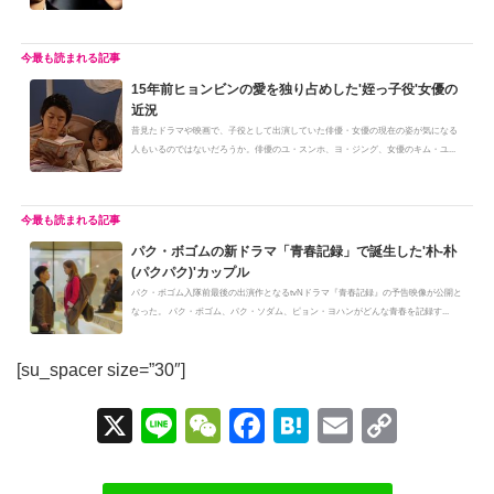
ン...
15年前ヒョンビンの愛を独り占めした'姪っ子役'女優の
近況
昔見たドラマや映画で、子役として出演していた俳優・女優の現在の姿が気になる
人もいるのではないだろうか。俳優のユ・スンホ、ヨ・ジング、女優のキム・ユ...
パク・ボゴムの新ドラマ「青春記録」で誕生した'朴-朴
(パクパク)'カップル
パク・ボゴム入隊前最後の出演作となるtvNドラマ『青春記録』の予告映像が公開と
なった。 パク・ボゴム、パク・ソダム、ピョン・ヨハンがどんな青春を記録す...
[su_spacer size=”30″]
X
Li
W
F
H
E
C
n
e
a
at
m
o