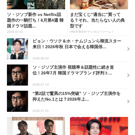
ソ・ジソブ新作 vs Netflix話
まだ宝くじ“適当に”買って
題作の一騎打ち！6月第4週 韓
る？それ、当たらない人の典
国ドラマ話題...
型です
2026.07.01
PR(合同会社デジタルファーム )
ビョン・ウソク＆ホ・ナムジュンら韓流スター
来日！2026年秋 日本で会える韓国俳...
2026.08.04
ソ・ジソブ主演作 視聴率＆話題性に続き首
位！26年7月 韓国ドラマブランド評判ト...
2026.07.13
“第2話で驚異の15%突破” ソ・ジソブ主演作を
抑えたNo.1とは？2026年上...
2026.07.01