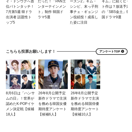
イ・ドンウクへ首
だった！「PANエ
ーズン2」キム・
キム」に続くヒッ
位バトンタッチ！
ンターテインメン
シンビ、末っ子刑
ト作は？放送予定
7月第5週 韓ドラ
ト」制作 韓国ド
事チェ・ギョンジ
の「SBS金土」韓
出演者 話題性ト
ラマ5選
ン役続投！成長し
国ドラマ9選
ップ5
た姿に注目
こちらも投票お願いします！
アンケートTOP
8月6日は「ハンサ
26年8月公開予定
26年8月公開予定
ムの日」！世界が
新作ドラマで主演
新作ドラマで主演
認めたK-POPイケ
を務める韓国女優
を務める韓国俳優
メン決定戦【候補
期待度アンケート
期待度アンケート
18人】
【候補6人】
【候補10人】