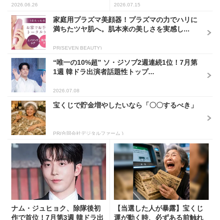
2026.06.26
2026.07.15
家庭用プラズマ美顔器！プラズマの力でハリに
満ちたツヤ肌へ。肌本来の美しさを実感し...
PR(SEVEN BEAUTY)
“唯一の10%超” ソ・ジソブ2週連続1位！7月第
1週 韓ドラ出演者話題性トップ...
2026.07.08
宝くじで貯金増やしたいなら「〇〇するべき」
PR(合同会社デジタルファーム )
ナム・ジュヒョク、除隊後初
【当選した人が暴露】宝くじ
作で首位！7月第3週 韓ドラ出
運が動く時、必ずある前触れ