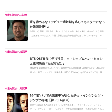
夢を諦めるな！デビュー適齢期を逃してもスターになっ
た韓国俳優4人
俳優という職業に憧れる人は多い。しかしその道は険しく厳しいもので、そう簡単
になれるものではない。俳優に必要な演技力や表現力など、身につけるべきスキ...
BTS OST参加で再び注目、ソ・ジソブ＆ハン・ヒョジ
ュ主演映画『ただ君だけ』
BTS(防弾少年団)のジョングクが、自身初である映画OSTへ参加するという知らせが
届いた。 BTS ジョングク（画像出典：BTS公式Twitter）ある日本メディアは、韓...
16年前'バリでの出来事'が分けたチョ・インソンとソ・
ジソブの命運【韓ドラAgain】
2004年に放送されたSBSドラマ『バリでの出来事』。チョ・インソン、ソ・ジソ
ブ、ハ・ジウォン、パク・イェジンと、現在の韓国演劇界をけん引する錚々たるメ