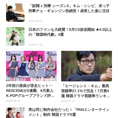
「財閥 x 刑事 シーズン2」キム・シンビ、末っ子
刑事チェ・ギョンジン役続投！成長した姿に注目
2026.08.07
日本のファンも大絶賛！8月CS放送開始 ★4.0以上
の「韓国時代劇」4選
2026.07.16
2年前の楽曲が逆走ヒット･･
「エージェント・キム」最高
RESCENEが2連覇、8月新人
視聴率27.1%で完走！7月第4
K-POPグループブランド評判
週 韓国ドラマ視聴率ランキン
トップ5
グ
2026.08.04
2026.07.27
実は同じ制作会社だった！「PANエンターテイン
メント」制作 韓国ドラマ5選