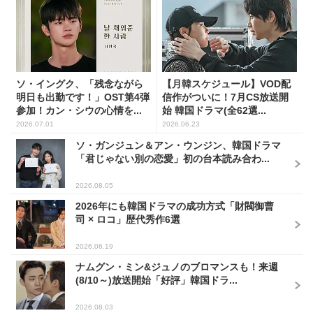
ソ・イングク、「残念ながら
【月韓スケジュール】VOD配
明日も出勤です！」OST第4弾
信作がついに！7月CS放送開
参加！カン・シウの心情を...
始 韓国ドラマ(全62選...
2026.07.01
2026.06.23
ソ・ガンジュン＆アン・ウンジン、韓国ドラマ
「君じゃない別の恋愛」初の台本読み合わ...
2026.08.05
2026年にも韓国ドラマの成功方式「財閥御曹
司 × ロコ」歴代秀作6選
2026.06.19
ナムグン・ミン&ジュノのブロマンスも！来週
(8/10～)放送開始「好評」韓国ドラ...
2026.08.03