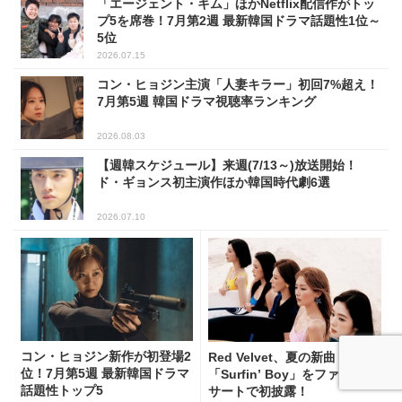
「エージェント・キム」ほかNetflix配信作がトッ
プ5を席巻！7月第2週 最新韓国ドラマ話題性1位～
5位
2026.07.15
コン・ヒョジン主演「人妻キラー」初回7%超え！
7月第5週 韓国ドラマ視聴率ランキング
2026.08.03
【週韓スケジュール】来週(7/13～)放送開始！
ド・ギョンス初主演作ほか韓国時代劇6選
2026.07.10
コン・ヒョジン新作が初登場2
Red Velvet、夏の新曲
位！7月第5週 最新韓国ドラマ
「Surfin’ Boy」をファンコン
話題性トップ5
サートで初披露！