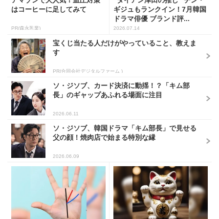
アマゾンで大人気！血圧対策
“ダイアン津田の推し” チン・
はコーヒーに足してみて
ギジュもランクイン！7月韓国
ドラマ俳優 ブランド評...
PR(森永乳業)
2026.07.14
宝くじ当たる人だけがやっていること、教えま
す
PR(合同会社デジタルファーム )
ソ・ジソブ、カード決済に動揺！？「キム部
長」のギャップあふれる場面に注目
2026.06.11
ソ・ジソブ、韓国ドラマ「キム部長」で見せる
父の顔！焼肉店で始まる特別な縁
2026.06.09