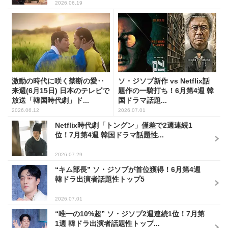
2026.06.19
激動の時代に咲く禁断の愛‥
ソ・ジソブ新作 vs Netflix話
来週(6月15日) 日本のテレビで
題作の一騎打ち！6月第4週 韓
放送「韓国時代劇」ド...
国ドラマ話題...
2026.06.12
2026.07.01
Netflix時代劇「トングン」僅差で2週連続1
位！7月第4週 韓国ドラマ話題性...
2026.07.29
“キム部長” ソ・ジソブが首位獲得！6月第4週
韓ドラ出演者話題性トップ5
2026.07.01
“唯一の10%超” ソ・ジソブ2週連続1位！7月第
1週 韓ドラ出演者話題性トップ...