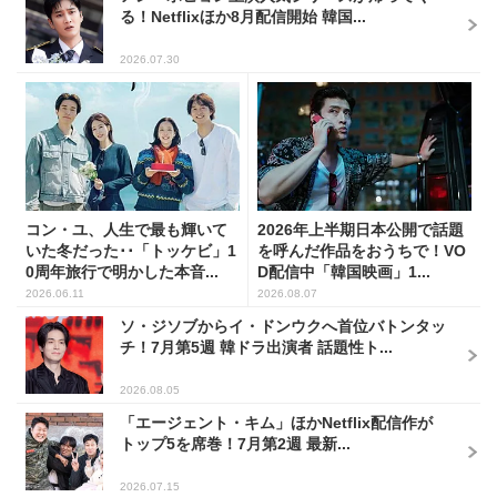
る！Netflixほか8月配信開始 韓国...
2026.07.30
コン・ユ、人生で最も輝いて
2026年上半期日本公開で話題
いた冬だった･･「トッケビ」1
を呼んだ作品をおうちで！VO
0周年旅行で明かした本音...
D配信中「韓国映画」1...
2026.06.11
2026.08.07
ソ・ジソブからイ・ドンウクへ首位バトンタッ
チ！7月第5週 韓ドラ出演者 話題性ト...
2026.08.05
「エージェント・キム」ほかNetflix配信作が
トップ5を席巻！7月第2週 最新...
2026.07.15