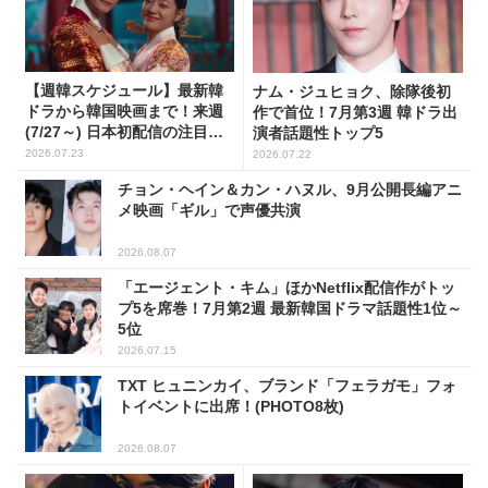
【週韓スケジュール】最新韓
ナム・ジュヒョク、除隊後初
ドラから韓国映画まで！来週
作で首位！7月第3週 韓ドラ出
(7/27～) 日本初配信の注目作3
演者話題性トップ5
選
2026.07.23
2026.07.22
チョン・ヘイン＆カン・ハヌル、9月公開長編アニ
メ映画「ギル」で声優共演
2026.08.07
「エージェント・キム」ほかNetflix配信作がトッ
プ5を席巻！7月第2週 最新韓国ドラマ話題性1位～
5位
2026.07.15
TXT ヒュニンカイ、ブランド「フェラガモ」フォ
トイベントに出席！(PHOTO8枚)
2026.08.07