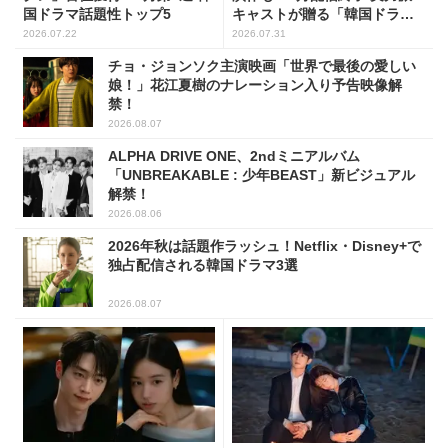
国ドラマ話題性トップ5
キャストが贈る「韓国ドラ
マ」5選
2026.07.22
2026.07.31
チョ・ジョンソク主演映画「世界で最後の愛しい
娘！」花江夏樹のナレーション入り予告映像解
禁！
2026.08.07
ALPHA DRIVE ONE、2ndミニアルバム
「UNBREAKABLE : 少年BEAST」新ビジュアル
解禁！
2026.08.06
2026年秋は話題作ラッシュ！Netflix・Disney+で
独占配信される韓国ドラマ3選
2026.08.07