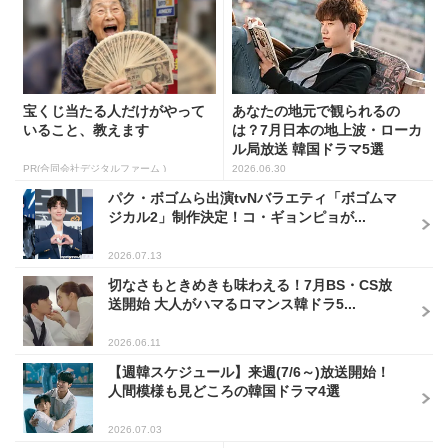
宝くじ当たる人だけがやって
あなたの地元で観られるの
いること、教えます
は？7月日本の地上波・ローカ
ル局放送 韓国ドラマ5選
PR(合同会社デジタルファーム )
2026.06.30
パク・ボゴムら出演tvNバラエティ「ボゴムマ
ジカル2」制作決定！コ・ギョンピョが...
2026.07.13
切なさもときめきも味わえる！7月BS・CS放
送開始 大人がハマるロマンス韓ドラ5...
2026.06.11
【週韓スケジュール】来週(7/6～)放送開始！
人間模様も見どころの韓国ドラマ4選
2026.07.03