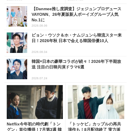
【Danmee推し度調査】ジェジュンプロデュース
VAYONN、26年夏版新人ボーイズグループ人気
No.1に
2026.08.06
ビョン・ウソク＆ホ・ナムジュンら韓流スター来
日！2026年秋 日本で会える韓国俳優10人
2026.08.04
韓国×日本の豪華コラボが続々！2026年下半期放
送 注目の日韓共演ドラマ6選
2026.07.24
Netflix今年初の時代劇「トン
「トッケビ」カップルの再共
グン」首位獲得！7月第3週 韓
演作も！8月配信終了 実力派