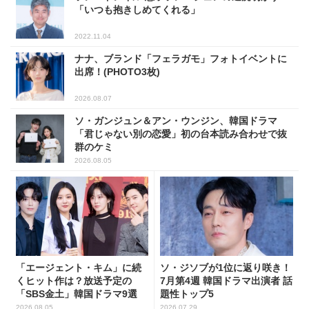
「いつも抱きしめてくれる」
2022.11.04
ナナ、ブランド「フェラガモ」フォトイベントに
出席！(PHOTO3枚)
2026.08.07
ソ・ガンジュン＆アン・ウンジン、韓国ドラマ
「君じゃない別の恋愛」初の台本読み合わせで抜
群のケミ
2026.08.05
「エージェント・キム」に続
ソ・ジソブが1位に返り咲き！
くヒット作は？放送予定の
7月第4週 韓国ドラマ出演者 話
「SBS金土」韓国ドラマ9選
題性トップ5
2026.08.05
2026.07.29