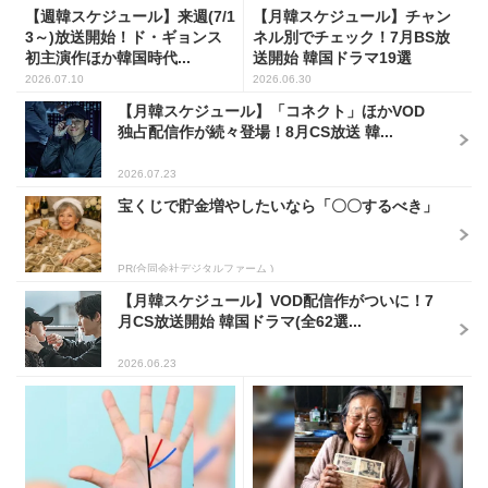
【週韓スケジュール】来週(7/1
【月韓スケジュール】チャン
3～)放送開始！ド・ギョンス
ネル別でチェック！7月BS放
初主演作ほか韓国時代...
送開始 韓国ドラマ19選
2026.07.10
2026.06.30
【月韓スケジュール】「コネクト」ほかVOD
独占配信作が続々登場！8月CS放送 韓...
2026.07.23
宝くじで貯金増やしたいなら「〇〇するべき」
PR(合同会社デジタルファーム )
【月韓スケジュール】VOD配信作がついに！7
月CS放送開始 韓国ドラマ(全62選...
2026.06.23