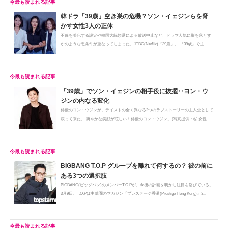
韓ドラ「39歳」空き巣の危機？ソン・イェジンらを脅
かす女性3人の正体
不倫を美化する設定や韓国大統領選による放送中止など、ドラマ人気に影を落とす
かのような悪条件が重なってしまった、JTBC(Netflix)『39歳』。 『39歳』で主...
「39歳」でソン・イェジンの相手役に抜擢‥ヨン・ウ
ジンの内なる変化
俳優のヨン・ウジンが、テイストの全く異なる2つのラブストーリーの主人公として
戻って来た。 爽やかな笑顔が眩しい！俳優のヨン・ウジン。(写真提供：ⓒ 女性...
BIGBANG T.O.P グループを離れて何するの？ 彼の前に
ある3つの選択肢
BIGBANG(ビッグバン)のメンバーT.O.Pが、今後の計画を明かし注目を浴びている。
3月9日、T.O.Pは中華圏のマガジン『プレステージ香港(Prestige Hong Kong)』3...