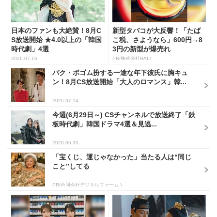
日本のファンも大絶賛！8月C
新型タバコが大反響！「たば
S放送開始 ★4.0以上の「韓国
こ税、さようなら」600円→8
時代劇」4選
3円の新型が爆売れ
2026.07.16
PR(株式会社HAL)
パク・ボゴム扮する一途な年下彼氏に胸キュ
ン！8月CS放送開始「大人のロマンス」韓...
2026.07.14
今週(6月29日～) CSチャンネルで放送終了「鉄
板時代劇」韓国ドラマ4選＆見逃...
2026.06.30
「宝くじ、運じゃなかった」当たる人は“同じ
こと”してる
PR(合同会社デジタルファーム )