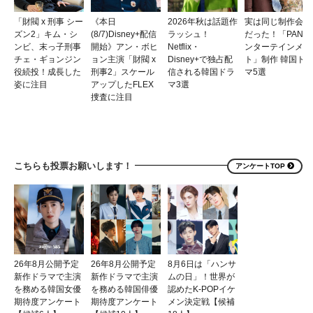
「財閥 x 刑事 シー
《本日
2026年秋は話題作
実は同じ制作会社
ズン2」キム・シ
(8/7)Disney+配信
ラッシュ！
だった！「PANエ
ンビ、末っ子刑事
開始》アン・ボヒ
Netflix・
ンターテインメン
チェ・ギョンジン
ョン主演「財閥 x
Disney+で独占配
ト」制作 韓国ド
役続投！成長した
刑事2」スケール
信される韓国ドラ
マ5選
姿に注目
アップしたFLEX
マ3選
捜査に注目
こちらも投票お願いします！
アンケートTOP
26年8月公開予定
26年8月公開予定
8月6日は「ハンサ
新作ドラマで主演
新作ドラマで主演
ムの日」！世界が
を務める韓国女優
を務める韓国俳優
認めたK-POPイケ
期待度アンケート
期待度アンケート
メン決定戦【候補