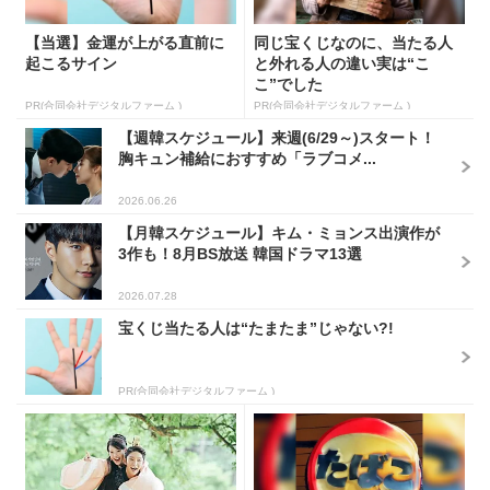
【当選】金運が上がる直前に
同じ宝くじなのに、当たる人
起こるサイン
と外れる人の違い実は“こ
こ”でした
PR(合同会社デジタルファーム )
PR(合同会社デジタルファーム )
【週韓スケジュール】来週(6/29～)スタート！
胸キュン補給におすすめ「ラブコメ...
2026.06.26
【月韓スケジュール】キム・ミョンス出演作が
3作も！8月BS放送 韓国ドラマ13選
2026.07.28
宝くじ当たる人は“たまたま”じゃない?!
PR(合同会社デジタルファーム )