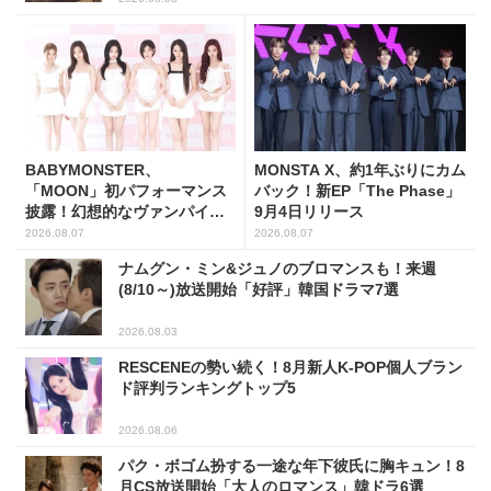
BABYMONSTER、
MONSTA X、約1年ぶりにカム
「MOON」初パフォーマンス
バック！新EP「The Phase」
披露！幻想的なヴァンパイア
9月4日リリース
の世界観を表現
2026.08.07
2026.08.07
ナムグン・ミン&ジュノのブロマンスも！来週
(8/10～)放送開始「好評」韓国ドラマ7選
2026.08.03
RESCENEの勢い続く！8月新人K-POP個人ブラン
ド評判ランキングトップ5
2026.08.06
パク・ボゴム扮する一途な年下彼氏に胸キュン！8
月CS放送開始「大人のロマンス」韓ドラ6選