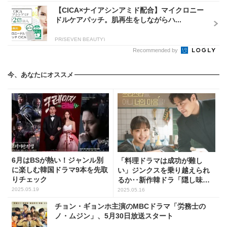
【CICA×ナイアシンアミド配合】マイクロニー
ドルケアパッチ。肌再生をしながらハ...
PR(SEVEN BEAUTY)
Recommended by
今、あなたにオススメ
6月はBSが熱い！ジャンル別
「料理ドラマは成功が難し
に楽しむ韓国ドラマ9本を先取
い」ジンクスを乗り越えられ
りチェック
るか‥新作韓ドラ「隠し味は
ロマンス」
2025.05.19
2025.05.16
チョン・ギョンホ主演のMBCドラマ「労務士の
ノ・ムジン」、5月30日放送スタート