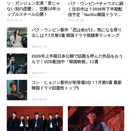
ソ・ガンジュン主演「君じゃ
パク・ウンビン×チャウヌに続
ない別の恋愛」、交際10年カ
く注目作は？2026年下半期配
ップルスチール公開！
信予定「Netflix韓国ドラマ」8
選
2026.08.03
2026.07.28
パク・ウンビン新作「恋は命がけ」気になる滑り
出しは？7月第3週 韓国ドラマ視聴率ランキング
2026.07.20
2026年上半期日本公開で話題を呼んだ作品をおう
ちで！VOD配信中「韓国映画」11選
2026.08.07
コン・ヒョジン新作が初登場2位！7月第5週 最新
韓国ドラマ話題性トップ5
2026.08.05