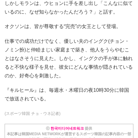
しかしモランは、ウヒョンに手を差し出し「こんなに似て
いるのに、なぜ知らなかったんだろう？」と話す。
オクソンは、皆が尊敬する“完売”の女王として登場。
仕事での成功だけでなく、優しい夫のイングク(チョン・
ノミン扮)と仲睦まじい家庭まで築き、他人をうらやむこ
とはなさそうに見えた。しかし、イングクの手が体に触れ
ると不快な様子を見せ、彼女にどんな事情が隠されている
のか、好奇心を刺激した。
『キルヒール』は、毎週水・木曜日の夜10時30分に韓国
で放送されている。
(スポーツ韓国 チョ・ウネ記者)
ⓒ
한국미디어네트워크
提供
本記事は韓国MEDIA NETWORKが運営するスポーツ韓国の記事内容の一部