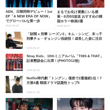
AEN、日韓同時デビュー！1st
まるでお化け屋敷にいる感
EP「A NEW ERA OF NOW」
覚‥8月BS放送 おすすめの韓
でグローバルな第一歩
国ホラー映画3選
2026.08.05
2026.08.07
「財閥 x 刑事 シーズン2」キム・シンビ、末っ子
刑事チェ・ギョンジン役続投！成長した姿に注目
2026.08.07
Stray Kids、10thミニアルバム「THIS & THAT」
記者懇談会に出席！(PHOTO12枚)
2026.08.06
Netflix時代劇「トングン」僅差で2週連続1位！7
月第4週 韓国ドラマ話題性トップ5
2026.07.29