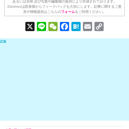
あるいは全部 及び写真や編集物の提供により作成されております。
Danmeeは読者様からフィードバックを大切にします。記事に関するご意
見や情報提供はこちらの
フォーム
をご利用ください。
X
Li
W
F
H
E
C
n
e
a
at
m
o
e
C
c
e
ail
p
h
e
n
y
at
b
a
Li
o
n
o
k
k