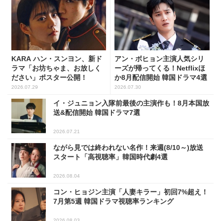
KARA ハン・スンヨン、新ド
アン・ボヒョン主演人気シリ
ラマ「お坊ちゃま、お放しく
ーズが帰ってくる！Netflixほ
ださい」ポスター公開！
か8月配信開始 韓国ドラマ4選
2026.07.29
2026.07.30
イ・ジュニョン入隊前最後の主演作も！8月本国放
送&配信開始 韓国ドラマ7選
2026.07.21
ながら見では終われない名作！来週(8/10～)放送
スタート「高視聴率」韓国時代劇4選
2026.08.04
コン・ヒョジン主演「人妻キラー」初回7%超え！
7月第5週 韓国ドラマ視聴率ランキング
2026.08.03