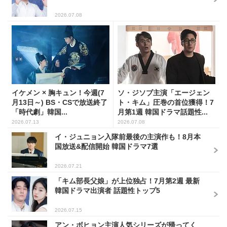
2026.07.08
イケメン × 胸キュン！今週(7
ソ・ジソブ主演「エージェン
月13日～) BS・CSで放送終了
ト・キム」圧巻の首位獲得！7
「時代劇」韓国...
月第1週 韓国ドラマ話題性...
2026.07.13
2026.07.08
イ・ジュニョン入隊前最後の主演作も！8月本
国放送&配信開始 韓国ドラマ7選
2026.07.21
「キム部長父娘」が上位独占！7月第2週 最新
韓国ドラマ出演者 話題性トップ5
2026.07.15
アン・ボヒョン主演人気シリーズが帰ってく