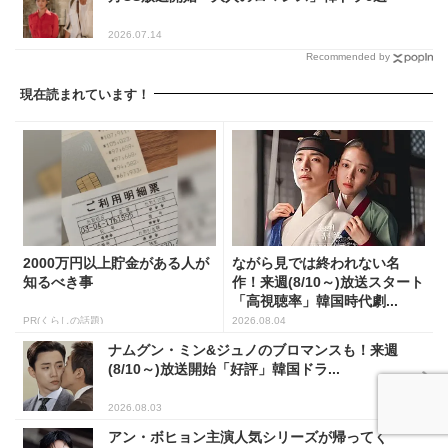
2026.07.14
Recommended by
現在読まれています！
2000万円以上貯金がある人が
ながら見では終われない名
知るべき事
作！来週(8/10～)放送スタート
「高視聴率」韓国時代劇...
PR(くらしの話題)
2026.08.04
ナムグン・ミン&ジュノのブロマンスも！来週
(8/10～)放送開始「好評」韓国ドラ...
2026.08.03
アン・ボヒョン主演人気シリーズが帰ってく