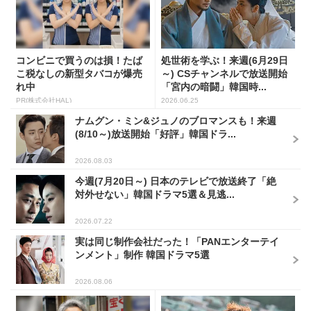
コンビニで買うのは損！たば
処世術を学ぶ！来週(6月29日
こ税なしの新型タバコが爆売
～) CSチャンネルで放送開始
れ中
「宮内の暗闘」韓国時...
PR(株式会社HAL)
2026.06.25
ナムグン・ミン&ジュノのブロマンスも！来週
(8/10～)放送開始「好評」韓国ドラ...
2026.08.03
今週(7月20日～) 日本のテレビで放送終了「絶
対外せない」韓国ドラマ5選＆見逃...
2026.07.22
実は同じ制作会社だった！「PANエンターテイ
ンメント」制作 韓国ドラマ5選
2026.08.06