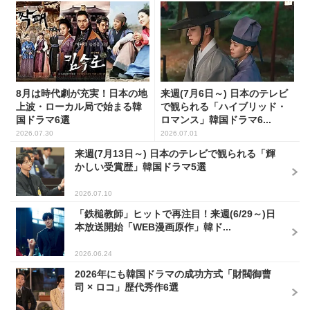
8月は時代劇が充実！日本の地
来週(7月6日～) 日本のテレビ
上波・ローカル局で始まる韓
で観られる「ハイブリッド・
国ドラマ6選
ロマンス」韓国ドラマ6...
2026.07.30
2026.07.01
来週(7月13日～) 日本のテレビで観られる「輝
かしい受賞歴」韓国ドラマ5選
2026.07.10
「鉄槌教師」ヒットで再注目！来週(6/29～)日
本放送開始「WEB漫画原作」韓ド...
2026.06.24
2026年にも韓国ドラマの成功方式「財閥御曹
司 × ロコ」歴代秀作6選