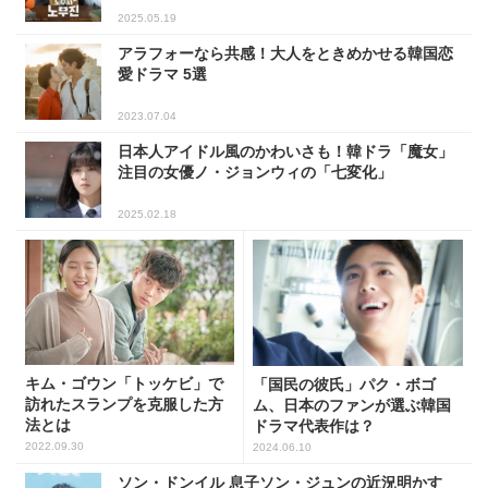
2025.05.19
アラフォーなら共感！大人をときめかせる韓国恋
愛ドラマ 5選
2023.07.04
日本人アイドル風のかわいさも！韓ドラ「魔女」
注目の女優ノ・ジョンウィの「七変化」
2025.02.18
キム・ゴウン「トッケビ」で
「国民の彼氏」パク・ボゴ
訪れたスランプを克服した方
ム、日本のファンが選ぶ韓国
法とは
ドラマ代表作は？
2022.09.30
2024.06.10
ソン・ドンイル 息子ソン・ジュンの近況明かす