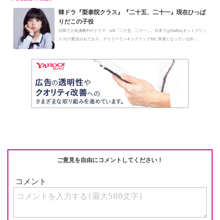
韓ドラ『梨泰院クラス』『二十五、二十一』現在ひっぱ
りだこの子役
日韓で人気沸騰中のドラマ、tvN『二十五、二十一』。日本ではNetflix(ネットフリッ
クス)で配信されており、デイリーランキングトップ10に常連となっている作...
ご意見を自由にコメントしてください！