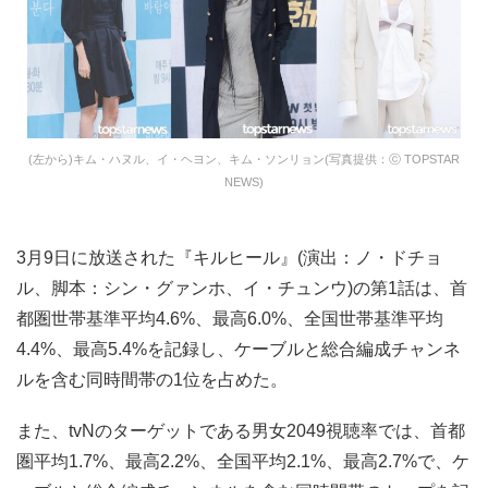
(左から)キム・ハヌル、イ・ヘヨン、キム・ソンリョン(写真提供：ⓒ TOPSTAR
NEWS)
3月9日に放送された『キルヒール』(演出：ノ・ドチョ
ル、脚本：シン・グァンホ、イ・チュンウ)の第1話は、首
都圏世帯基準平均4.6%、最高6.0%、全国世帯基準平均
4.4%、最高5.4%を記録し、ケーブルと総合編成チャンネ
ルを含む同時間帯の1位を占めた。
また、tvNのターゲットである男女2049視聴率では、首都
圏平均1.7%、最高2.2%、全国平均2.1%、最高2.7%で、ケ