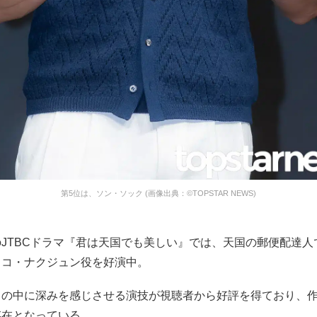
第5位は、ソン・ソック (画像出典：©TOPSTAR NEWS)
JTBCドラマ『君は天国でも美しい』では、天国の郵便配達人
、コ・ナクジュン役を好演中。
さの中に深みを感じさせる演技が視聴者から好評を得ており、
存在となっている。