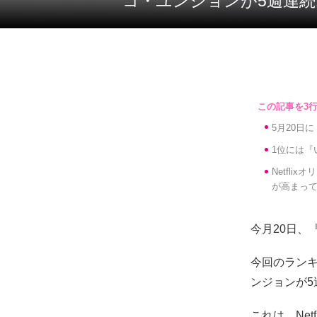
コ・ユンジョンが5週連
5月20日
1位には『
Netfl
が高まっ
今月20日、
今回のラン
ンジョンが5
これは、Ne