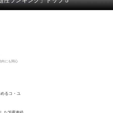
者話題性ランキング」トップ５
。
の動向にも関心
務めるコ・ユ
した“6週連続