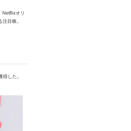
tflixオリ
える注目株。
獲得した。