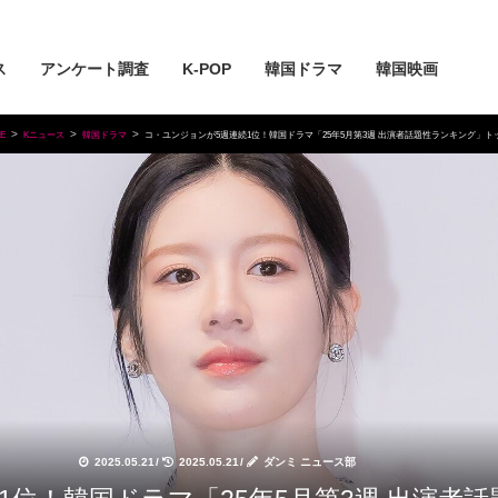
ス
アンケート調査
K-POP
韓国ドラマ
韓国映画
E
Kニュース
韓国ドラマ
コ・ユンジョンが5週連続1位！韓国ドラマ「25年5月第3週 出演者話題性ランキング」ト
2025.05.21
/
2025.05.21
/
ダンミ ニュース部