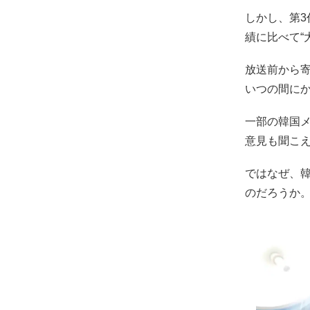
しかし、第3
績に比べて“
放送前から
いつの間に
一部の韓国
意見も聞こ
ではなぜ、韓
のだろうか