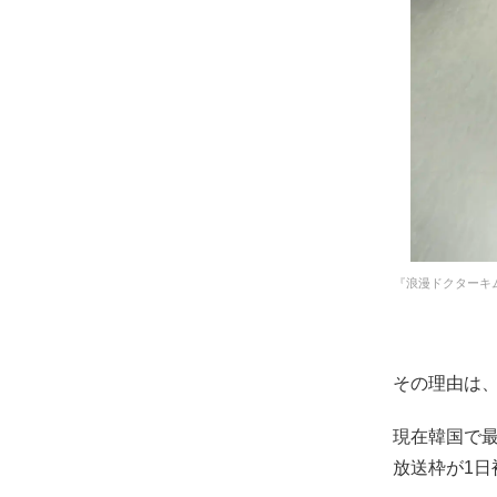
『浪漫ドクターキ
その理由は、
現在韓国で
放送枠が1日