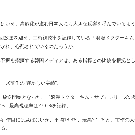
とはいえ、高齢化が進む日本人にも大きな反響を呼んでいるよ
初回放送を迎え、二桁視聴率を記録している『浪漫ドクターキム
囁かれ、心配されているのだろうか。
率不振を指摘する韓国メディアは、ある指標との比較を根拠と
ーズ前作の“輝かしい実績”。
1月に放送開始となった、『浪漫ドクターキム・サブ』シリーズの
4%。最高視聴率は27.6%を記録。
第1作目には及ばないが、平均18.3%、最高27.1%と、前作の
いる。