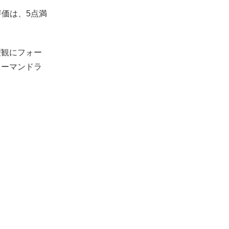
評価は、5点満
理観にフォー
ューマンドラ
。