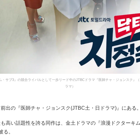
ム・サブ3』の競合ライバルとして一歩リード中のJTBCドラマ『医師チャ・ジョンスク』（画
ラマ）
前出の『医師チャ・ジョンスク(JTBC土・日ドラマ)』にある
最も高い話題性を誇る同作は、金土ドラマの『浪漫ドクターキム
被る。