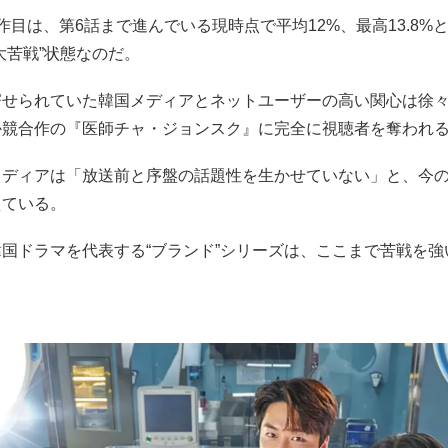
作目は、第6話まで進んでいる現時点で平均12%、最高13.8%
大苦戦”状態なのだ。
寄せられていた韓国メディアとネットユーザーの高い関心は徐
か競合作の『医師チャ・ジョンスク』に完全に視聴者を奪われ
メディアは「放送前と序盤の話題性を生かせていない」と、今
えている。
国ドラマを代表する“ブランド”シリーズは、ここまで苦戦を強
。