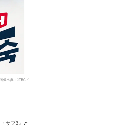
像出典：JTBCド
。
・サブ3』と