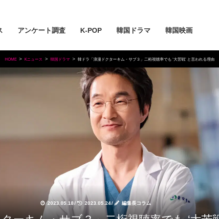
ス
アンケート調査
K-POP
韓国ドラマ
韓国映画
HOME
Kニュース
韓国ドラマ
韓ドラ「浪漫ドクターキム・サブ３」二桁視聴率でも ‘大苦戦’ と言われる理由
2023.05.18
/
2023.05.24
/
編集長コラム