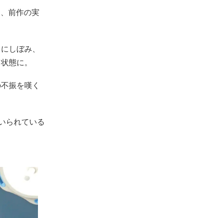
と、前作の実
々にしぼみ、
る状態に。
の不振を嘆く
いられている