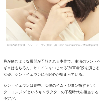
期待の若手女優、シン・イェウン(画像出典：npio entertainment公式Instagram)
胸が痛むような展開が予想される本作で、主演のソン・ヘ
ギョはもちろん、ヒロインをいじめる”加害者”役を演じる
女優、シン・イェウンにも関心が集まっている。
シン・イェウンは劇中、女優のイム・ジヨン扮する”パ
ク・ヨンジン”というキャラクターの子役時代を担当する
予定だ。