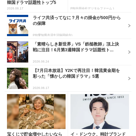
韓国ドラマ話題性トップ5
2026.06.17
PR(合同会社デジタルファーム )
ライフ共済ってなに？月々の掛金が500円から
の保障
PR(愛知県共済生活協同組合)
「素晴らしき新世界」VS「鉄槌教師」頂上決
戦に注目！6月第3週韓国ドラマ話題性ト...
2026.06.24
【7月日本放送】Y2Kで再注目！韓流黄金期を
彩った「懐かしの韓国ドラマ」5選
2026.06.17
宝くじで貯金増やしたいなら
イ・ドンウク、時計ブランド