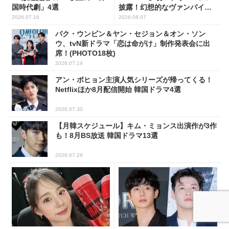
国時代劇」4選
披露！幻想的なヴァンパイア
の世界観を表現
2026.07.16
2026.08.07
パク・ウンビン＆ヤン・セジョン＆オン・ソン
ウ、tvN新ドラマ「恋は命がけ」制作発表会に出
席！(PHOTO18枚)
2026.07.14
アン・ボヒョン主演人気シリーズが帰ってくる！
Netflixほか8月配信開始 韓国ドラマ4選
2026.07.30
【月韓スケジュール】キム・ミョンス出演作が3作
も！8月BS放送 韓国ドラマ13選
2026.07.28