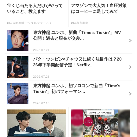
宝くじ当たる人だけがやって
アマゾンで大人気！血圧対策
いること、教えます
はコーヒーに足してみて
PR(合同会社デジタルファーム )
PR(森永乳業)
東方神起 ユンホ、新曲「Time’s Tickin’」MV
公開！過去と現在が交差...
2026.07.21
パク・ウンビン×チャウヌに続く注目作は？20
26年下半期配信予定「Netflix...
2026.07.28
東方神起 ユンホ、初ソロコンで新曲「Time’s
Tickin’」初パフォーマン...
2026.07.15