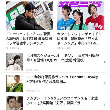
「エージェント・キム」驚異
カン・ドンウォンがアイドル
の20%超！6月第5週 最新韓国
に変身！韓国映画「ワイル
ドラマ視聴率ランキング
ド・シング」本日(7/31)N...
2026.07.06
2026.07.31
【月韓スケジュール】「冬ソナ」日本特別版が
早くも登場！8月BS・CS放送 韓国映...
2026.07.27
2026年秋は話題作ラッシュ！Netflix・Disney
+で独占配信される韓国...
2026.08.07
ナムグン・ミン&ジュノのブロマンスも！来週
(8/10～)放送開始「好評」韓国ドラ...