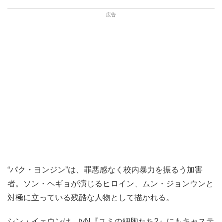
“パク・ヨンジン”は、罪悪感なく校内暴力を振るう加害
者。ソン・ヘギョが演じるヒロイン、ムン・ジョンウンと
対極に立っている残酷な人物として描かれる。
シン・イェウンは、tvN『ユミの細胞たち2』にもキャステ