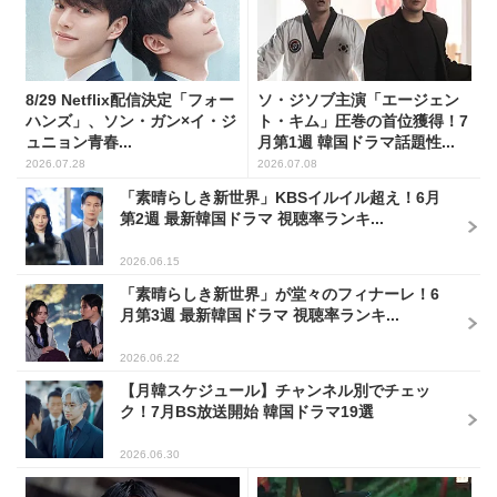
8/29 Netflix配信決定「フォー
ソ・ジソブ主演「エージェン
ハンズ」、ソン・ガン×イ・ジ
ト・キム」圧巻の首位獲得！7
ュニョン青春...
月第1週 韓国ドラマ話題性...
2026.07.28
2026.07.08
「素晴らしき新世界」KBSイルイル超え！6月
第2週 最新韓国ドラマ 視聴率ランキ...
2026.06.15
「素晴らしき新世界」が堂々のフィナーレ！6
月第3週 最新韓国ドラマ 視聴率ランキ...
2026.06.22
【月韓スケジュール】チャンネル別でチェッ
ク！7月BS放送開始 韓国ドラマ19選
2026.06.30