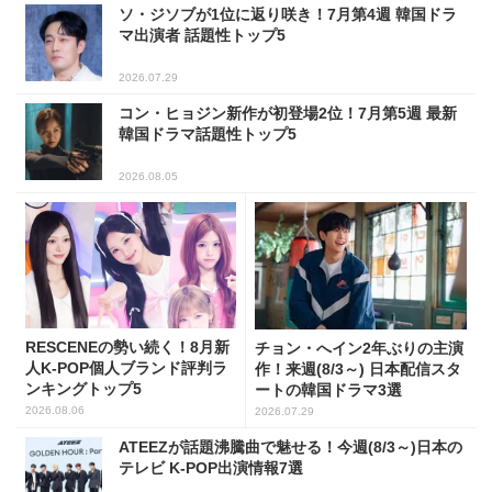
ソ・ジソブが1位に返り咲き！7月第4週 韓国ドラ
マ出演者 話題性トップ5
2026.07.29
コン・ヒョジン新作が初登場2位！7月第5週 最新
韓国ドラマ話題性トップ5
2026.08.05
RESCENEの勢い続く！8月新
チョン・へイン2年ぶりの主演
人K-POP個人ブランド評判ラ
作！来週(8/3～) 日本配信スタ
ンキングトップ5
ートの韓国ドラマ3選
2026.08.06
2026.07.29
ATEEZが話題沸騰曲で魅せる！今週(8/3～)日本の
テレビ K-POP出演情報7選