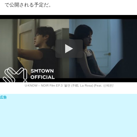
で公開される予定だ。
U-KNOW – NOIR Film EP.3 ‘불면 (不眠; La Rosa) (Feat. 신예은)’