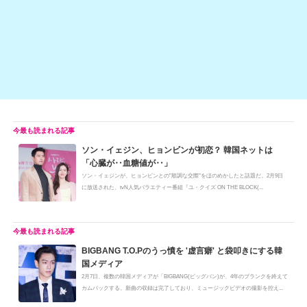
ソン・イェジン、ヒョンビンが初恋？ 韓国ネットは
「心臓が‥血糖値が‥」
ソン・イェジンが、ヒョンビンとの"順調な交際"をほのめかしたと話題だ。2月9日
に放送された、tvN人気バラエティー番組『ユ・クイズ ON THE BLOCK(...
BIGBANG T.O.Pのうっ憤を '虚言癖' と袋叩きにする韓
国メディア
2月7日、複数の韓国メディアが「BIGBANG(ビッグバン)が、4年のブランクを終えて
カムバックする。新曲の収録は完了しており、ミュージックビデオの撮影を控え...