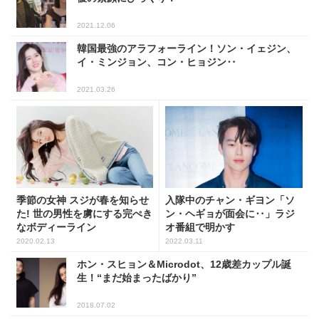
2021.12.06
韓国最強のアラフォーライン！ソン・イェジン、
イ・ミンジョン、コン・ヒョジン‥
2021.03.26
季節の女神 スジが春を知らせ
入隊中のチャン・ギヨン「ソ
た! 世の男性を虜にする完ぺき
ン・ヘギョが面会に‥」ラジ
なボディーライン
オ番組で明かす
2020.02.13
2022.03.11
ホン・スヒョン＆Microdot、12歳差カップル誕
生！“まだ始まったばかり”
2018.07.02