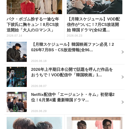
パク・ボゴム扮する一途な年
【月韓スケジュール】VOD配
下彼氏に胸キュン！8月CS放
信作がついに！7月CS放送開
送開始「大人のロマンス」
始 韓国ドラマ(全62選...
韓...
2026.07.14
2026.06.23
【月韓スケジュール】韓国映画ファン必見！2
026年7月BS・CS放送情報(全96...
2026.06.18
2026年上半期日本公開で話題を呼んだ作品を
おうちで！VOD配信中「韓国映画」1...
2026.08.07
Netflix配信中「エージェント・キム」初登場2
位！6月第4週 最新韓国ドラマ...
2026.06.29