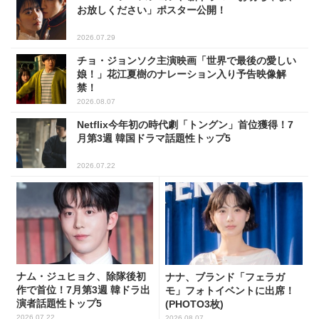
お放しください」ポスター公開！
2026.07.29
チョ・ジョンソク主演映画「世界で最後の愛しい
娘！」花江夏樹のナレーション入り予告映像解
禁！
2026.08.07
Netflix今年初の時代劇「トングン」首位獲得！7
月第3週 韓国ドラマ話題性トップ5
2026.07.22
ナム・ジュヒョク、除隊後初
ナナ、ブランド「フェラガ
作で首位！7月第3週 韓ドラ出
モ」フォトイベントに出席！
演者話題性トップ5
(PHOTO3枚)
2026.07.22
2026.08.07