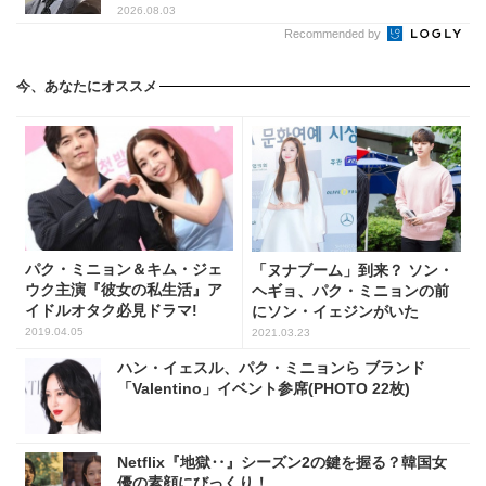
2026.08.03
Recommended by
今、あなたにオススメ
パク・ミニョン＆キム・ジェ
「ヌナブーム」到来？ ソン・
ウク主演『彼女の私生活』ア
ヘギョ、パク・ミニョンの前
イドルオタク必見ドラマ!
にソン・イェジンがいた
2019.04.05
2021.03.23
ハン・イェスル、パク・ミニョンら ブランド
「Valentino」イベント参席(PHOTO 22枚)
Netflix『地獄‥』シーズン2の鍵を握る？韓国女
優の素顔にびっくり！