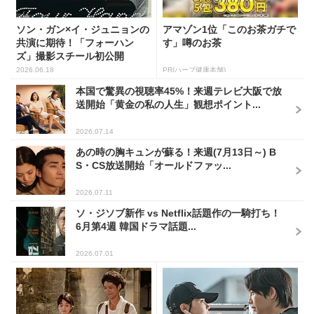
ソン・ガン×イ・ジュニョンの
アマゾン1位「このお茶ガチで
共演に期待！「フォーハン
す」噂のお茶
ズ」撮影スチール初公開
2026.06.18
PR(ハーブ健康本舗)
本国で驚異の視聴率45%！来週テレビ大阪で放
送開始「黄金の私の人生」観想ポイント...
2026.07.14
あの時の胸キュンが蘇る！来週(7月13日～) B
S・CS放送開始「オールドファッ...
2026.07.11
ソ・ジソブ新作 vs Netflix話題作の一騎打ち！
6月第4週 韓国ドラマ話題...
2026.07.01