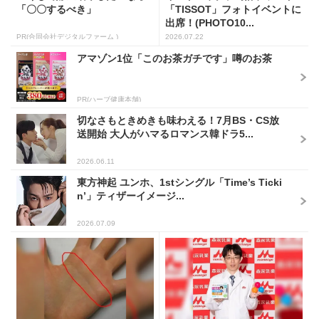
「〇〇するべき」
「TISSOT」フォトイベントに
出席！(PHOTO10...
PR(合同会社デジタルファーム )
2026.07.22
アマゾン1位「このお茶ガチです」噂のお茶
PR(ハーブ健康本舗)
切なさもときめきも味わえる！7月BS・CS放
送開始 大人がハマるロマンス韓ドラ5...
2026.06.11
東方神起 ユンホ、1stシングル「Time’s Ticki
n’」ティザーイメージ...
2026.07.09