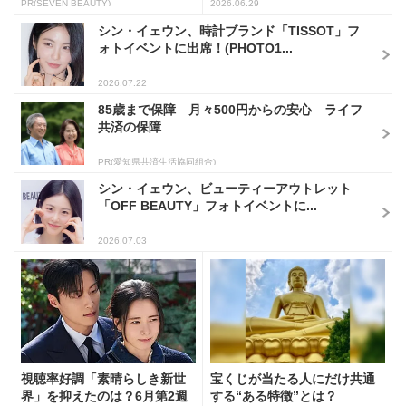
し...
PR(SEVEN BEAUTY)
2026.06.29
シン・イェウン、時計ブランド「TISSOT」フ
ォトイベントに出席！(PHOTO1...
2026.07.22
85歳まで保障 月々500円からの安心 ライフ
共済の保障
PR(愛知県共済生活協同組合)
シン・イェウン、ビューティーアウトレット
「OFF BEAUTY」フォトイベントに...
2026.07.03
視聴率好調「素晴らしき新世
宝くじが当たる人にだけ共通
界」を抑えたのは？6月第2週
する“ある特徴”とは？