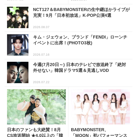
NCT127＆BABYMONSTERの生中継ほかライブが
充実！9月「日本初放送」K-POP公演4選
2026.08.07
キム・ジェウォン、ブランド「FENDI」ローンチ
イベントに出席！(PHOTO3枚)
2026.07.16
今週(7月20日～) 日本のテレビで放送終了「絶対
外せない」韓国ドラマ5選＆見逃しVOD
2026.07.22
日本のファンも大絶賛！8月
BABYMONSTER、
CS放送開始 ★4.0以上の「韓
「MOON」初パフォーマンス