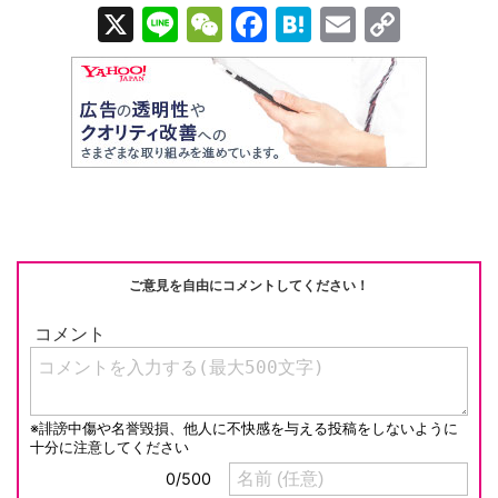
X
Li
W
F
H
E
C
n
e
a
at
m
o
e
C
c
e
ail
p
h
e
n
y
at
b
a
Li
o
n
o
k
k
ご意見を自由にコメントしてください！