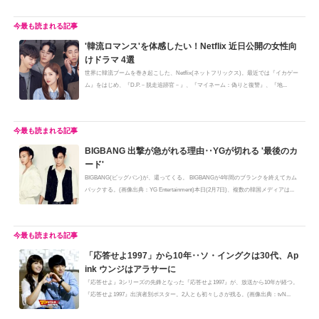
'韓流ロマンス'を体感したい！Netflix 近日公開の女性向
けドラマ 4選
世界に韓流ブームを巻き起こした、Netflix(ネットフリックス)。最近では『イカゲー
ム』をはじめ、『D.P.－脱走追跡官－』、『マイネーム：偽りと復讐』、『地...
BIGBANG 出撃が急がれる理由‥YGが切れる '最後のカ
ード'
BIGBANG(ビッグバン)が、還ってくる。 BIGBANGが4年間のブランクを終えてカム
バックする。(画像出典：YG Entertainment)本日(2月7日)、複数の韓国メディアは...
「応答せよ1997」から10年‥ソ・イングクは30代、Ap
ink ウンジはアラサーに
『応答せよ』3シリーズの先鋒となった『応答せよ1997』が、放送から10年が経つ。
『応答せよ1997』出演者別ポスター。2人とも初々しさが残る。(画像出典：tvN...