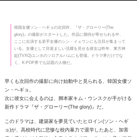
韓国女優ソン・ヘギョの次回作、『ザ・グローリー(The
glory)』の撮影がスタートした。作品に期待が寄せられる中、
ここに出演する若手女優のシン・イェウンにも注目が集まって
いる。女優として目覚ましい活躍を見せる彼女は昨年、東方神
起(TVXQ)ユンホのソロアルバムにも登場。ドラマ界だけでな
く、K-POP界でも話題の人物だ。
早くも次回作の撮影に向け始動中と見られる、韓国女優ソ
ン・ヘギョ。
次に彼女に会えるのは、脚本家キム・ウンスクが手がける
新作ドラマ『ザ・グローリー(The glory)』だ。
このドラマは、建築家を夢見ていたヒロイン(ソン・ヘギ
ョ)が、高校時代に悲惨な校内暴力で退学したあと、加害