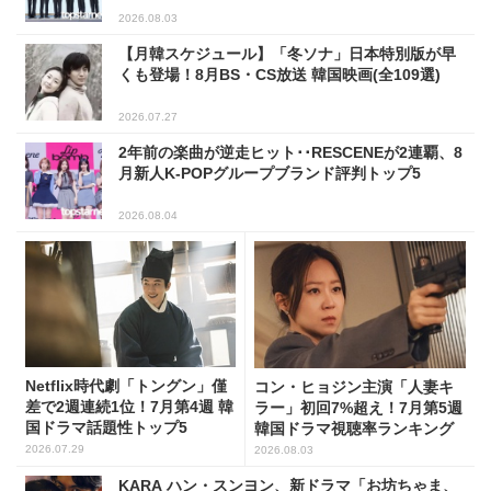
2026.08.03
【月韓スケジュール】「冬ソナ」日本特別版が早
くも登場！8月BS・CS放送 韓国映画(全109選)
2026.07.27
2年前の楽曲が逆走ヒット･･RESCENEが2連覇、8
月新人K-POPグループブランド評判トップ5
2026.08.04
Netflix時代劇「トングン」僅
コン・ヒョジン主演「人妻キ
差で2週連続1位！7月第4週 韓
ラー」初回7%超え！7月第5週
国ドラマ話題性トップ5
韓国ドラマ視聴率ランキング
2026.07.29
2026.08.03
KARA ハン・スンヨン、新ドラマ「お坊ちゃま、