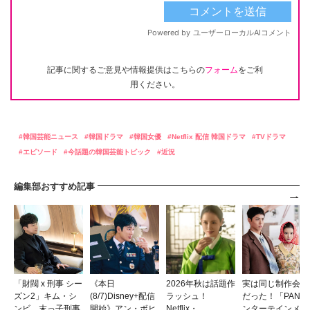
記事に関するご意見や情報提供はこちらの
フォーム
をご利
用ください。
韓国芸能ニュース
韓国ドラマ
韓国女優
Netflix 配信 韓国ドラマ
TVドラマ
エピソード
今話題の韓国芸能トピック
近況
編集部おすすめ記事
「財閥 x 刑事 シー
《本日
2026年秋は話題作
実は同じ制作会社
ズン2」キム・シ
(8/7)Disney+配信
ラッシュ！
だった！「PANエ
ンビ、末っ子刑事
開始》アン・ボヒ
Netflix・
ンターテインメン