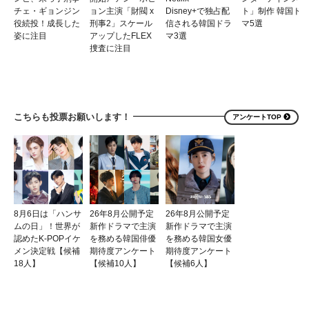
チェ・ギョンジン
ョン主演「財閥 x
Disney+で独占配
ト」制作 韓国ド
役続投！成長した
刑事2」スケール
信される韓国ドラ
マ5選
姿に注目
アップしたFLEX
マ3選
捜査に注目
こちらも投票お願いします！
アンケートTOP
8月6日は「ハンサ
26年8月公開予定
26年8月公開予定
ムの日」！世界が
新作ドラマで主演
新作ドラマで主演
認めたK-POPイケ
を務める韓国俳優
を務める韓国女優
メン決定戦【候補
期待度アンケート
期待度アンケート
18人】
【候補10人】
【候補6人】