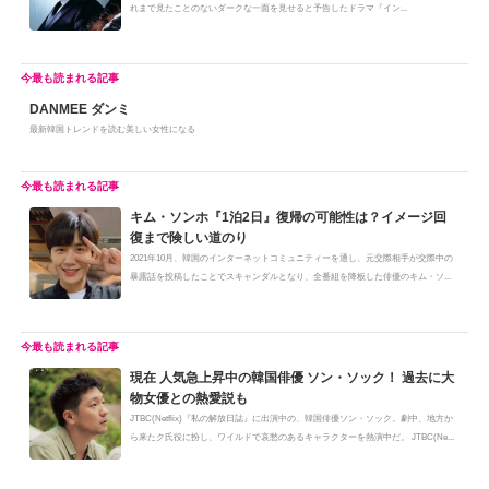
れまで見たことのないダークな一面を見せると予告したドラマ『イン...
DANMEE ダンミ
最新韓国トレンドを読む美しい女性になる
キム・ソンホ『1泊2日』復帰の可能性は？イメージ回
復まで険しい道のり
2021年10月、韓国のインターネットコミュニティーを通し、元交際相手が交際中の
暴露話を投稿したことでスキャンダルとなり、全番組を降板した俳優のキム・ソ...
現在 人気急上昇中の韓国俳優 ソン・ソック！ 過去に大
物女優との熱愛説も
JTBC(Netflix)『私の解放日誌』に出演中の、韓国俳優ソン・ソック。劇中、地方か
ら来たク氏役に扮し、ワイルドで哀愁のあるキャラクターを熱演中だ。 JTBC(Ne...