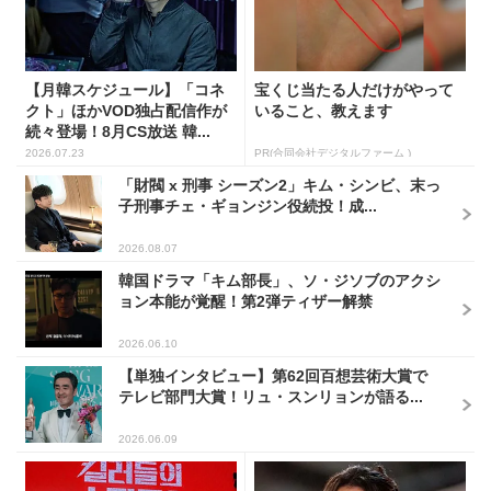
【月韓スケジュール】「コネ
宝くじ当たる人だけがやって
クト」ほかVOD独占配信作が
いること、教えます
続々登場！8月CS放送 韓...
2026.07.23
PR(合同会社デジタルファーム )
「財閥 x 刑事 シーズン2」キム・シンビ、末っ
子刑事チェ・ギョンジン役続投！成...
2026.08.07
韓国ドラマ「キム部長」、ソ・ジソブのアクシ
ョン本能が覚醒！第2弾ティザー解禁
2026.06.10
【単独インタビュー】第62回百想芸術大賞で
テレビ部門大賞！リュ・スンリョンが語る...
2026.06.09