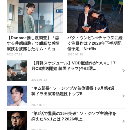
【Danmee推し度調査】「恋
パク・ウンビン×チャウヌに続
する共感細胞」で繊細な感情
く注目作は？2026年下半期配
演技を披露したキム・ミョ...
信予定「Netflix...
2026.07.31
2026.07.28
【月韓スケジュール】VOD配信作がついに！7
月CS放送開始 韓国ドラマ(全62選...
2026.06.23
“キム部長” ソ・ジソブが首位獲得！6月第4週
韓ドラ出演者話題性トップ5
2026.07.01
“第2話で驚異の15%突破” ソ・ジソブ主演作を
抑えたNo.1とは？2026年上...