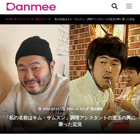
HOME
Kニュース
韓国ドラマ
「私の名前はキム・サムスン」調理アシスタントの逆玉の輿に乗った近況
韓国ドラマ
2022.05.11
/
2022.05.13
/
西谷瀬里
「私の名前はキム・サムスン」調理アシスタントの逆玉の輿に
乗った近況