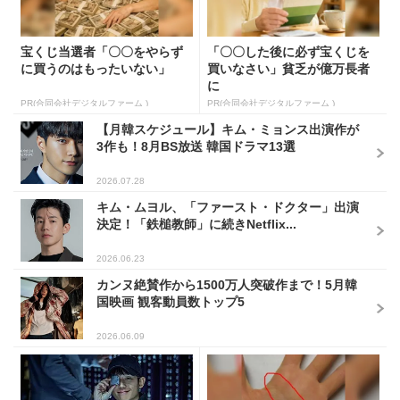
宝くじ当選者「〇〇をやらず
「〇〇した後に必ず宝くじを
に買うのはもったいない」
買いなさい」貧乏が億万長者
に
PR(合同会社デジタルファーム )
PR(合同会社デジタルファーム )
【月韓スケジュール】キム・ミョンス出演作が
3作も！8月BS放送 韓国ドラマ13選
2026.07.28
キム・ムヨル、「ファースト・ドクター」出演
決定！「鉄槌教師」に続きNetflix...
2026.06.23
カンヌ絶賛作から1500万人突破作まで！5月韓
国映画 観客動員数トップ5
2026.06.09