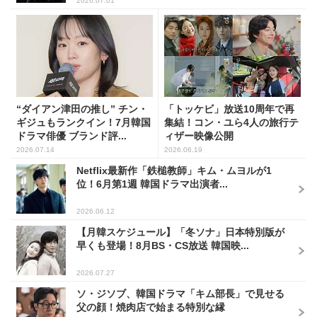
2026.07.01
“ダイアン津田の推し” チン・
「トッケビ」放送10周年で再
ギジュもランクイン！7月韓国
集結！コン・ユら4人の旅行テ
ドラマ俳優 ブランド評...
ィザー映像公開
2026.07.14
2026.06.19
Netflix最新作「鉄槌教師」キム・ムヨルが1
位！6月第1週 韓国ドラマ出演者...
2026.06.12
【月韓スケジュール】「冬ソナ」日本特別版が
早くも登場！8月BS・CS放送 韓国映...
2026.07.27
ソ・ジソブ、韓国ドラマ「キム部長」で見せる
父の顔！焼肉店で始まる特別な縁