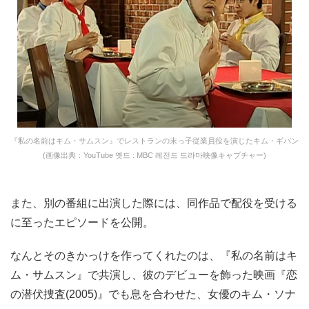
『私の名前はキム・サムスン』でレストランの末っ子従業員役を演じたキム・ギバン
(画像出典：YouTube 옛드 : MBC 레전드 드라마映像キャプチャー)
また、別の番組に出演した際には、同作品で配役を受ける
に至ったエピソードを公開。
なんとそのきかっけを作ってくれたのは、『私の名前はキ
ム・サムスン』で共演し、彼のデビューを飾った映画『恋
の潜伏捜査(2005)』でも息を合わせた、女優のキム・ソナ