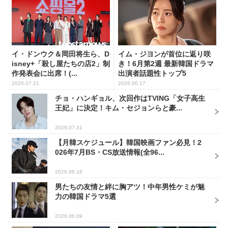
イ・ドンウク＆岡田将生ら、D
イム・ジヨンが首位に返り咲
isney+「殺し屋たちの店2」制
き！6月第2週 最新韓国ドラマ
作発表会に出席！(...
出演者話題性トップ5
2026.07.21
2026.06.17
チョ・ハンギョル、次回作はTVING「女子高生
王妃」に決定！キム・セジョンらと豪...
2026.07.31
【月韓スケジュール】韓国映画ファン必見！2
026年7月BS・CS放送情報(全96...
2026.06.18
男たちの友情と絆に胸アツ！中年男性ケミが魅
力の韓国ドラマ5選
2026.06.09