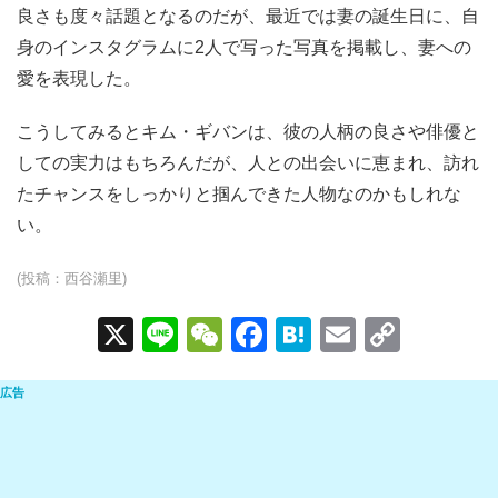
良さも度々話題となるのだが、最近では妻の誕生日に、自
身のインスタグラムに2人で写った写真を掲載し、妻への
愛を表現した。
こうしてみるとキム・ギバンは、彼の人柄の良さや俳優と
しての実力はもちろんだが、人との出会いに恵まれ、訪れ
たチャンスをしっかりと掴んできた人物なのかもしれな
い。
(投稿：西谷瀬里)
X
Li
W
F
H
E
C
n
e
a
at
m
o
e
C
c
e
ail
p
h
e
n
y
at
b
a
Li