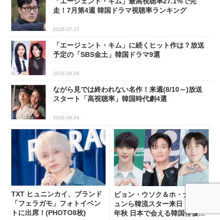
「エージェント・キム」最高視聴率27.1%で完
走！7月第4週 韓国ドラマ視聴率ランキング
2026.07.27
「エージェント・キム」に続くヒット作は？放送
予定の「SBS金土」韓国ドラマ9選
2026.08.05
ながら見では終われない名作！来週(8/10～)放送
スタート「高視聴率」韓国時代劇4選
2026.08.04
TXT ヒュニンカイ、ブランド
ビョン・ウソク＆ホ・ナムジ
「フェラガモ」フォトイベン
ュンら韓流スター来日！2026
トに出席！(PHOTO8枚)
年秋 日本で会える韓国俳優10