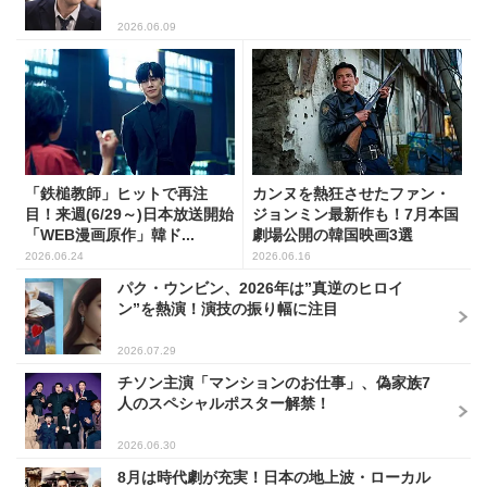
2026.06.09
「鉄槌教師」ヒットで再注
カンヌを熱狂させたファン・
目！来週(6/29～)日本放送開始
ジョンミン最新作も！7月本国
「WEB漫画原作」韓ド...
劇場公開の韓国映画3選
2026.06.24
2026.06.16
パク・ウンビン、2026年は”真逆のヒロイ
ン”を熱演！演技の振り幅に注目
2026.07.29
チソン主演「マンションのお仕事」、偽家族7
人のスペシャルポスター解禁！
2026.06.30
8月は時代劇が充実！日本の地上波・ローカル