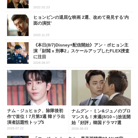
2022.02.23
ヒョンビンの退屈な映画 2選、改めて発見する’内
面の演技’
2020.11.25
《本日(8/7)Disney+配信開始》アン・ボヒョン主
演「財閥 x 刑事2」スケールアップしたFLEX捜査
に注目
2026.08.07
ナム・ジュヒョク、除隊後初
ナムグン・ミン&ジュノのブロ
作で首位！7月第3週 韓ドラ出
マンスも！来週(8/10～)放送開
演者話題性トップ5
始「好評」韓国ドラマ7選
2026.07.22
2026.08.03