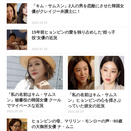
「キム・サムスン」2人の男を恋敵にさせた韓国女
優がクレイジー弁護士に！
2022.09.25
15年前ヒョンビンの愛を独り占めした’姪っ子
役’女優の近況
2020.07.10
「私の名前はキム・サムス
「私の名前はキム・サムス
ン」秘書役の韓国女優 クール
ン」ヒョンビンの心を揺さぶ
でマイペースな近況
っていた彼女の近況
2022.05.29
2022.04.24
ヒョンビンの母、マリリン・モンローの声‥80歳
の大御所女優 ナ・ムニ