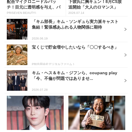
配合マイクロニードルパッ
下彼氏に胸キュン！8月CS放
チ！目元に透明感を与え、パ
送開始「大人のロマンス」
ッと...
韓...
PR(SEVEN BEAUTY)
2026.07.14
「キム部長」キム・ソンギュら実力派キャスト
集結！緊張感あふれる人物関係に期待
2026.06.19
宝くじで貯金増やしたいなら「〇〇するべき」
PR(合同会社デジタルファーム )
キム・ヘス＆キム・ジフンら、coupang play
「今、不倫が問題ではありませ...
2026.07.28