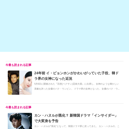
o
n
o
k
k
24年前 イ・ビョンホンがかわいがっていた子役、韓ド
ラ界の女神になった近況
5月6日に開催された『百想(ペクサン)芸術大賞』に出席し、女神のような輝かしい
美貌を誇った女優のパク・ウンビン。 ドラマ界の女神となった、女優のパク・ウ...
カン・ハヌルが黒化？ 新韓国ドラマ「インサイダー」
で大変身を予告
カン・ハヌルが"黒化"となって、韓国ドラマ界に戻ってきた。 カン・ハヌルの、こ