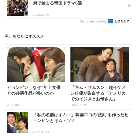
局で始まる韓国ドラマ6選
2026.07.30
Recommended by
今、あなたにオススメ
ヒョンビン、なぜ ‘年上女優’
「キム・サムスン」超イケメ
との共演作品が多いのか
ン俳優が告白する「アメリカ
でのイジメとお母さん」
2020.08.08
2022.09.25
「私の名前はキム‥」韓国ロコの’法則’を作ったヒ
ョンビンとキム・ソナ
2022.03.19