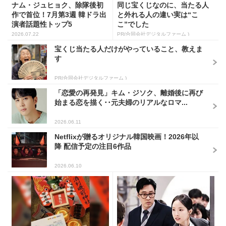
ナム・ジュヒョク、除隊後初
同じ宝くじなのに、当たる人
作で首位！7月第3週 韓ドラ出
と外れる人の違い実は“こ
演者話題性トップ5
こ”でした
2026.07.22
PR(合同会社デジタルファーム )
宝くじ当たる人だけがやっていること、教えま
す
PR(合同会社デジタルファーム )
「恋愛の再発見」キム・ジソク、離婚後に再び
始まる恋を描く･･元夫婦のリアルなロマ...
2026.06.11
Netflixが贈るオリジナル韓国映画！2026年以
降 配信予定の注目6作品
2026.06.10