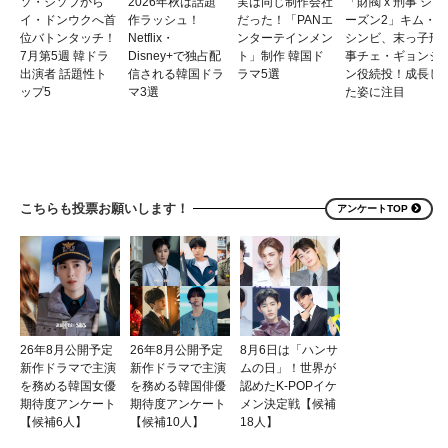
ソ・ジソブから
2026年秋は話題
実は同じ制作会社
「財閥 x 刑事 シ
イ・ドンウクへ首
作ラッシュ！
だった！「PANエ
ーズン2」キム・
位バトンタッチ！
Netflix・
ンターテインメン
シンビ、末っ子刑
7月第5週 韓ドラ
Disney+で独占配
ト」制作 韓国ド
事チェ・ギョンジ
出演者 話題性ト
信される韓国ドラ
ラマ5選
ン役続投！成長し
ップ5
マ3選
た姿に注目
こちらも投票お願いします！
アンケートTOP
26年8月公開予定
26年8月公開予定
8月6日は「ハンサ
新作ドラマで主演
新作ドラマで主演
ムの日」！世界が
を務める韓国女優
を務める韓国俳優
認めたK-POPイケ
期待度アンケート
期待度アンケート
メン決定戦【候補
【候補6人】
【候補10人】
18人】