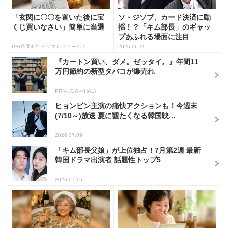
「玄関に〇〇を置いた後に宝
ソ・ジソブ、カード決済に動
くじ買いなさい」簡単に当選
揺！？「キム部長」のギャッ
プあふれる場面に注目
PR(合同会社デジタルファーム )
2026.06.11
『カートン買い、ダメ。ゼッタイ。』年間11
万円節約の新型タバコが爆売れ
PR(株式会社HAL)
ヒョンビン主演の痛快アクションも！今週末
(7/10～)放送 夏に観たくなる韓国映...
2026.07.09
「キム部長父娘」が上位独占！7月第2週 最新
韓国ドラマ出演者 話題性トップ5
2026.07.15