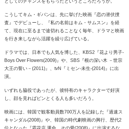
としてのチャンスをもらったというところだろうか。
こうしてキム・ギバンは、先に挙げた映画『恋の潜伏捜
査』でデビューし、『私の名前はキム・サムスン』を経
て、現在に至るまで途切れることなく毎年、ドラマと映画
を行き来しながら活躍を繰り広げている。
ドラマでは、日本でも人気を博した、KBS2『花より男子-
Boys Over Flowers(2009)』や、SBS『根の深い木 －世宗
大王の誓い－(2011)』、tvN『ミセン-未生-(2014)』に出
演。
いずれも脇役であったが、彼特有のキャラクターで好演
し、顔を見ればピンとくる人も多いだろう。
映画には、韓国で観客動員数700万人を記録した『過速ス
キャンダル(2008)』や、韓国の時代劇映画の興行、歴代2
位となった『霜花店 運命、その愛(2008)』に出演するな