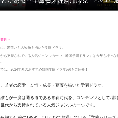
ことがある‥学園モノ好きは必見！2024年
台に、若者たちの物語を描いた学園ドラマ。
代から支持されている人気ジャンルの一つ「韓国学園ドラマ」は今年も様々な
す。
では、2024年産のおすすめ韓国学園ドラマ5選をご紹介！
に、若者の恋愛・友情・成長・葛藤を描いた学園ドラマ。
て誰もが一度は通る道である青春時代を、コンテンツとして堪
い世代から支持されている人気ジャンルの一つです。
ら約25年前の1999年よりKBSで放送している「学校シリー