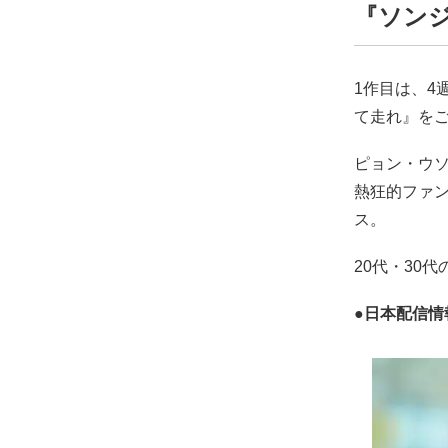
『ソンジェ
1作目は、4
て走れ』を
ピョン・ウ
熱狂的ファ
ス。
20代・30
●日本配信情報