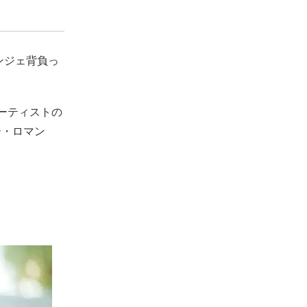
ンジェ背負っ
ーティストの
ー・ロマン
。